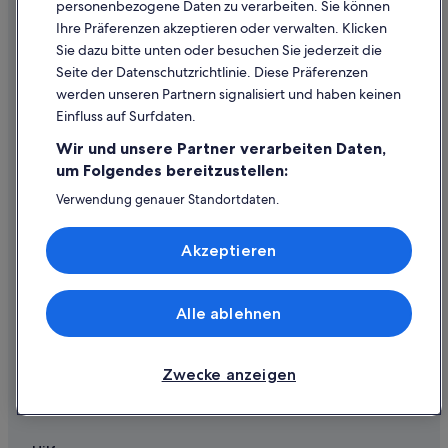
personenbezogene Daten zu verarbeiten. Sie können
Alle Unterkunftsarten
Ihre Präferenzen akzeptieren oder verwalten. Klicken
Prämien mit One Key
Sie dazu bitte unten oder besuchen Sie jederzeit die
Seite der Datenschutzrichtlinie. Diese Präferenzen
werden unseren Partnern signalisiert und haben keinen
Richtlinien
Einfluss auf Surfdaten.
Einreisebestimmungen
Wir und unsere Partner verarbeiten Daten,
Allgemeine Geschäftsbedingungen (ausgenommen FeWo-direkt-
um Folgendes bereitzustellen:
Buchungen)
Verwendung genauer Standortdaten.
Allgemeine Geschäftsbedingungen für One Key™
Endgeräteeigenschaften zur Identifikation aktiv abfragen.
Speichern von oder Zugriff auf Informationen auf einem
Allgemeine Geschäftsbedingungen von FeWo-direkt
Akzeptieren
Endgerät. Personalisierte Werbung und Inhalte, Messung
von Werbeleistung und der Performance von Inhalten,
Barrierefreiheit
Zielgruppenforschung sowie Entwicklung und
Verbesserung von Angeboten.
Datenschutz
Alle ablehnen
Liste der Partner (Lieferanten)
Cookies
Rechtliche Hinweise/Kontakt
Zwecke anzeigen
Inhaltsrichtlinien und Melden von Inhalten