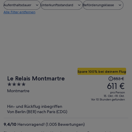
Aufenthaltsdauer
Unterkunftsstandard
Beförderungsklasse
Alle Filter entfernen
Spare 100% bei deinem Flug
Der
Le Relais Montmartre
853 €
Preis
611 €
4
betrug
out
Montmartre
pro Person
853 €,
of
15. Okt.–19. Okt.
Vor 10 Stunden gefunden
jetzt
5
Hin- und Rückflug inbegriffen
beträgt
Von Berlin (BER) nach Paris (CDG)
er
611 €
9,4
/
10
Hervorragend! (1.005 Bewertungen)
pro