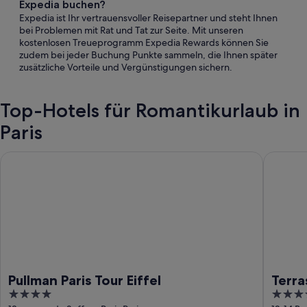
Expedia buchen?
Expedia ist Ihr vertrauensvoller Reisepartner und steht Ihnen
bei Problemen mit Rat und Tat zur Seite. Mit unseren
kostenlosen Treueprogramm Expedia Rewards können Sie
zudem bei jeder Buchung Punkte sammeln, die Ihnen später
zusätzliche Vorteile und Vergünstigungen sichern.
Top-Hotels für Romantikurlaub in
Paris
Pullman Paris Tour Eiffel
Terrass''
Pullman Paris Tour Eiffel
Terra
4
4