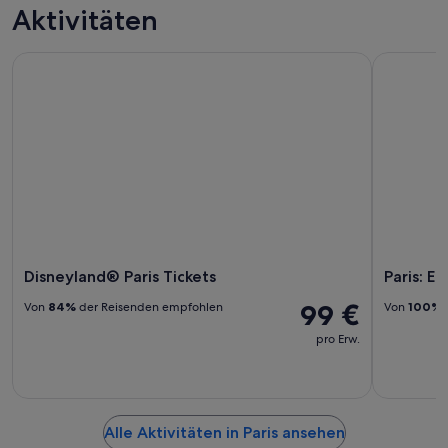
Aktivitäten
Disneyland® Paris Tickets
Paris: Ein
Disneyland® Paris Tickets
Paris: E
99 €
Von
84%
der Reisenden empfohlen
Von
100%
pro Erw.
Alle Aktivitäten in Paris ansehen