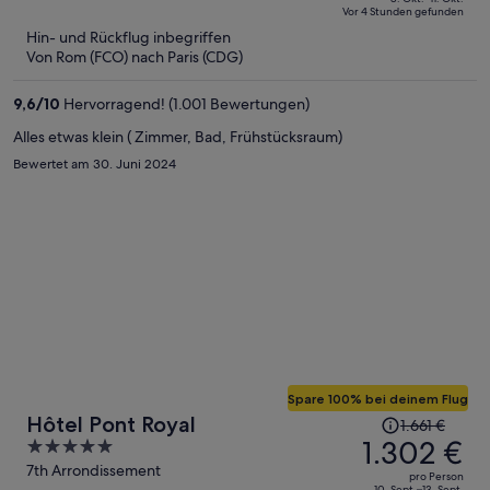
of
Vor 4 Stunden gefunden
jetzt
5
Hin- und Rückflug inbegriffen
beträgt
Von Rom (FCO) nach Paris (CDG)
er
750 €
9,6
/
10
Hervorragend! (1.001 Bewertungen)
pro
Person
Alles etwas klein ( Zimmer, Bad, Frühstücksraum)
Bewertet am 30. Juni 2024
Spare 100% bei deinem Flug
Der
Hôtel Pont Royal
1.661 €
Preis
1.302 €
5
betrug
out
7th Arrondissement
pro Person
10. Sept.–13. Sept.