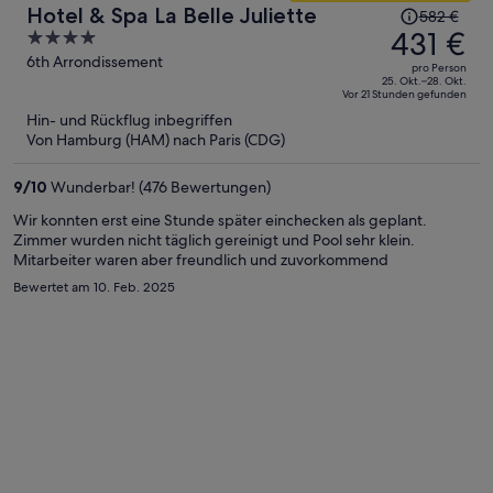
Der
Hotel & Spa La Belle Juliette
582 €
Preis
431 €
4
betrug
out
6th Arrondissement
pro Person
582 €,
of
25. Okt.–28. Okt.
Vor 21 Stunden gefunden
jetzt
5
Hin- und Rückflug inbegriffen
beträgt
Von Hamburg (HAM) nach Paris (CDG)
er
431 €
9
/
10
Wunderbar! (476 Bewertungen)
pro
Person
Wir konnten erst eine Stunde später einchecken als geplant.
Zimmer wurden nicht täglich gereinigt und Pool sehr klein.
Mitarbeiter waren aber freundlich und zuvorkommend
Bewertet am 10. Feb. 2025