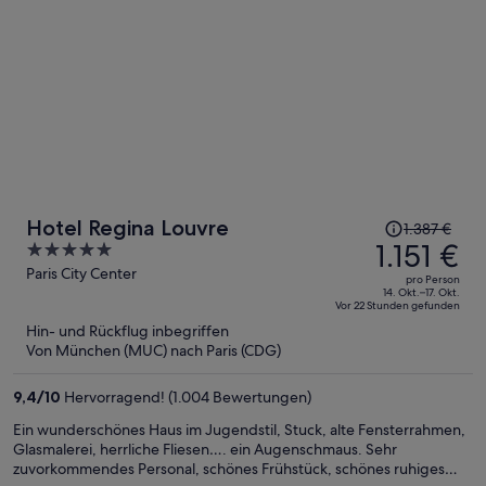
Der
Hotel Regina Louvre
1.387 €
Preis
1.151 €
5
betrug
out
Paris City Center
pro Person
1.387 €,
of
14. Okt.–17. Okt.
Vor 22 Stunden gefunden
jetzt
5
Hin- und Rückflug inbegriffen
beträgt
Von München (MUC) nach Paris (CDG)
er
1.151 €
9,4
/
10
Hervorragend! (1.004 Bewertungen)
pro
Person
Ein wunderschönes Haus im Jugendstil, Stuck, alte Fensterrahmen,
Glasmalerei, herrliche Fliesen…. ein Augenschmaus. Sehr
zuvorkommendes Personal, schönes Frühstück, schönes ruhiges