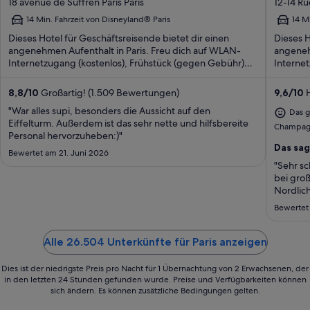
out
out
18 avenue de Suffren Paris Paris
12-14 Ru
of
of
14 Min. Fahrzeit von Disneyland® Paris
14 M
5
5
Dieses Hotel für Geschäftsreisende bietet dir einen
Dieses H
angenehmen Aufenthalt in Paris. Freu dich auf WLAN-
angeneh
Internetzugang (kostenlos), Frühstück (gegen Gebühr)
Internet
und ...
...
8,8
/
10
Großartig! (1.509 Bewertungen)
9,6
/
10
H
"War alles supi, besonders die Aussicht auf den
Das g
Eiffelturm. Außerdem ist das sehr nette und hilfsbereite
Champagn
Personal hervorzuheben:)"
Das sag
Bewertet am 21. Juni 2026
"Sehr sc
bei groß
Nordlich
Bewertet 
Alle 26.504 Unterkünfte für Paris anzeigen
Dies ist der niedrigste Preis pro Nacht für 1 Übernachtung von 2 Erwachsenen, der
in den letzten 24 Stunden gefunden wurde. Preise und Verfügbarkeiten können
sich ändern. Es können zusätzliche Bedingungen gelten.