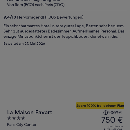
beträgt
Von Rom (FCO) nach Paris (CDG)
er
553 €
9,4
/
10
Hervorragend! (1.005 Bewertungen)
pro
Person
Ein sehr charmantes Hotel in sehr guter Lage, Betten sehr bequem.
Sehr gut ausgestattetes Badezimmer. Aufmerksames Personal. Das
einzige Minuspünktchen ist der Teppichboden, der etwa in die
Jahre gekommen ist.
Bewertet am 27. Mai 2026
Spare 100% bei deinem Flug
Der
La Maison Favart
1.009 €
Preis
750 €
4
betrug
out
Paris City Center
pro Person
1.009 €,
8. Okt.–11. Okt.