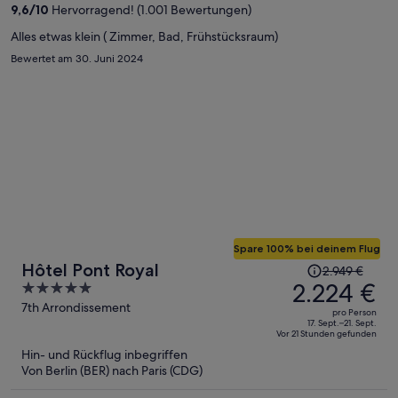
9,6
/
10
Hervorragend! (1.001 Bewertungen)
pro
Person
Alles etwas klein ( Zimmer, Bad, Frühstücksraum)
Bewertet am 30. Juni 2024
Spare 100% bei deinem Flug
Der
Hôtel Pont Royal
2.949 €
Preis
2.224 €
5
betrug
out
7th Arrondissement
pro Person
2.949 €,
of
17. Sept.–21. Sept.
Vor 21 Stunden gefunden
jetzt
5
Hin- und Rückflug inbegriffen
beträgt
Von Berlin (BER) nach Paris (CDG)
er