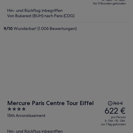
1.661 €,
of
Vor 11 Stunden gefunden
jetzt
5
Hin- und Rückflug inbegriffen
beträgt
Von Bukarest (BUH) nach Paris (CDG)
er
1.302 €
9
/
10
Wunderbar! (1.006 Bewertungen)
pro
Person
Der
Mercure Paris Centre Tour Eiffel
763 €
Preis
622 €
4
betrug
out
15th Arrondissement
pro Person
763 €,
of
6. Okt.–10. Okt.
vor 1 Tag gefunden
jetzt
5
Hin- und Rückflug inbegriffen