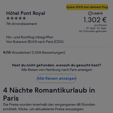
Spare 100% bei deinem Flug
Der
Hôtel Pont Royal
1.661 €
Preis
1.302 €
5
betrug
out
7th Arrondissement
pro Person
1.661 €,
of
10. Sept.–13. Sept.
Vor 11 Stunden gefunden
jetzt
5
Hin- und Rückflug inbegriffen
beträgt
Von Bukarest (BUH) nach Paris (CDG)
er
1.302 €
9
/
10
Wunderbar! (1.006 Bewertungen)
pro
Person
Hast du nicht gefunden, wonach du gesucht hast?
Alle Reisen von Hamburg nach Paris anzeigen
Alle Reisen anzeigen
4 Nächte Romantikurlaub in
Paris
Die Preise wurden innerhalb der vergangenen 48 Stunden
ermittelt. Klicke, um aktualisierte Preise anzuzeigen.