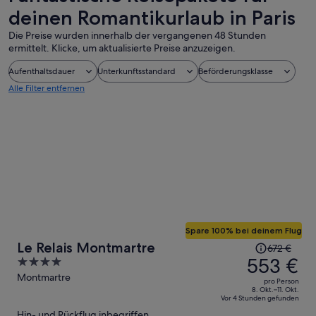
deinen Romantikurlaub in Paris
Die Preise wurden innerhalb der vergangenen 48 Stunden
ermittelt. Klicke, um aktualisierte Preise anzuzeigen.
Aufenthaltsdauer
Unterkunftsstandard
Beförderungsklasse
Alle Filter entfernen
Spare 100% bei deinem Flug
Der
Le Relais Montmartre
672 €
Preis
553 €
4
betrug
out
Montmartre
pro Person
672 €,
of
8. Okt.–11. Okt.
Vor 4 Stunden gefunden
jetzt
5
Hin- und Rückflug inbegriffen