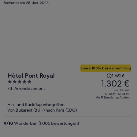
Zimmer, nahe der Haltestelle Tuileries
Bewertet am 25. Jan. 2026
Spare 100% bei deinem Flug
Der
Hôtel Pont Royal
1.661 €
Preis
1.302 €
5
betrug
out
7th Arrondissement
pro Person
1.661 €,
of
10. Sept.–13. Sept.
Vor 11 Stunden gefunden
jetzt
5
Hin- und Rückflug inbegriffen
beträgt
Von Bukarest (BUH) nach Paris (CDG)
er
1.302 €
9
/
10
Wunderbar! (1.006 Bewertungen)
pro
Person