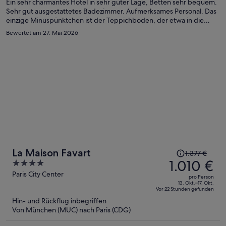
Person
Ein sehr charmantes Hotel in sehr guter Lage, Betten sehr bequem.
Sehr gut ausgestattetes Badezimmer. Aufmerksames Personal. Das
einzige Minuspünktchen ist der Teppichboden, der etwa in die
Jahre gekommen ist.
Bewertet am 27. Mai 2026
Der
La Maison Favart
1.377 €
Preis
1.010 €
4
betrug
out
Paris City Center
pro Person
1.377 €,
of
13. Okt.–17. Okt.
Vor 22 Stunden gefunden
jetzt
5
Hin- und Rückflug inbegriffen
beträgt
Von München (MUC) nach Paris (CDG)
er
1.010 €