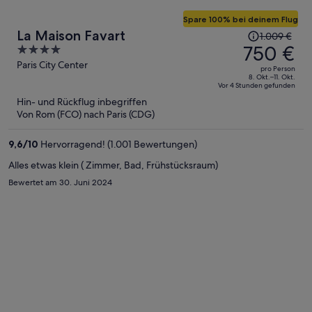
Spare 100% bei deinem Flug
Der
La Maison Favart
1.009 €
Preis
750 €
4
betrug
out
Paris City Center
pro Person
1.009 €,
of
8. Okt.–11. Okt.
Vor 4 Stunden gefunden
jetzt
5
Hin- und Rückflug inbegriffen
beträgt
Von Rom (FCO) nach Paris (CDG)
er
750 €
9,6
/
10
Hervorragend! (1.001 Bewertungen)
pro
Person
Alles etwas klein ( Zimmer, Bad, Frühstücksraum)
Bewertet am 30. Juni 2024