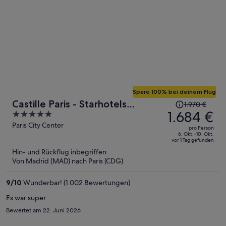
Spare 100% bei deinem Flug
Der
Castille Paris - Starhotels
1.970 €
Preis
1.684 €
5
Collezione
betrug
out
Paris City Center
pro Person
1.970 €,
of
6. Okt.–10. Okt.
vor 1 Tag gefunden
jetzt
5
Hin- und Rückflug inbegriffen
beträgt
Von Madrid (MAD) nach Paris (CDG)
er
1.684 €
9
/
10
Wunderbar! (1.002 Bewertungen)
pro
Person
Es war super.
Bewertet am 22. Juni 2026