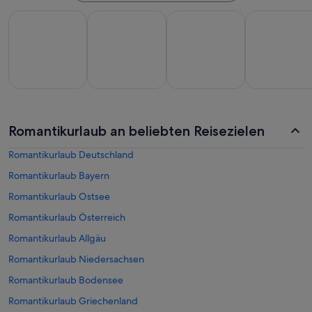
All-Inclusive
Strandurlaub
Familienurlaub
Golfurlaub
All-
Strandurlaub
Familienurlaub
Golfurlaub
Roma
Romantikurlaub an beliebten Reisezielen
clusive
Romantikurlaub Deutschland
Romantikurlaub Bayern
Romantikurlaub Ostsee
Romantikurlaub Österreich
Romantikurlaub Allgäu
Romantikurlaub Niedersachsen
Romantikurlaub Bodensee
Romantikurlaub Griechenland