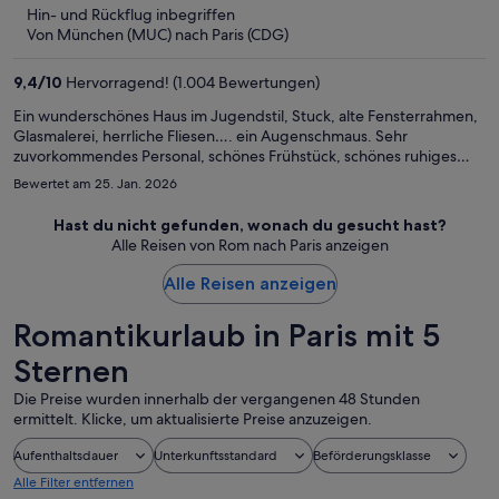
5
Hin- und Rückflug inbegriffen
beträgt
Von München (MUC) nach Paris (CDG)
er
1.151 €
9,4
/
10
Hervorragend! (1.004 Bewertungen)
pro
Person
Ein wunderschönes Haus im Jugendstil, Stuck, alte Fensterrahmen,
Glasmalerei, herrliche Fliesen…. ein Augenschmaus. Sehr
zuvorkommendes Personal, schönes Frühstück, schönes ruhiges
Zimmer, nahe der Haltestelle Tuileries
Bewertet am 25. Jan. 2026
Hast du nicht gefunden, wonach du gesucht hast?
Alle Reisen von Rom nach Paris anzeigen
Alle Reisen anzeigen
Romantikurlaub in Paris mit 5
Sternen
Die Preise wurden innerhalb der vergangenen 48 Stunden
ermittelt. Klicke, um aktualisierte Preise anzuzeigen.
Aufenthaltsdauer
Unterkunftsstandard
Beförderungsklasse
Alle Filter entfernen