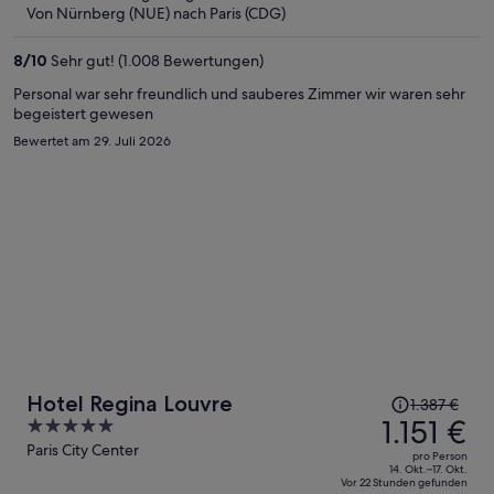
beträgt
Von Nürnberg (NUE) nach Paris (CDG)
er
622 €
8
/
10
Sehr gut! (1.008 Bewertungen)
pro
Person
Personal war sehr freundlich und sauberes Zimmer wir waren sehr
begeistert gewesen
Bewertet am 29. Juli 2026
Der
Hotel Regina Louvre
1.387 €
Preis
1.151 €
5
betrug
out
Paris City Center
pro Person
1.387 €,
of
14. Okt.–17. Okt.
Vor 22 Stunden gefunden
jetzt