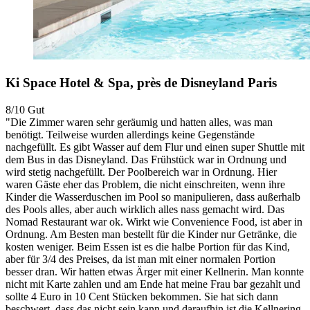
Ki Space Hotel & Spa, près de Disneyland Paris
8/10
Gut
"Die Zimmer waren sehr geräumig und hatten alles, was man
benötigt. Teilweise wurden allerdings keine Gegenstände
nachgefüllt. Es gibt Wasser auf dem Flur und einen super Shuttle mit
dem Bus in das Disneyland. Das Frühstück war in Ordnung und
wird stetig nachgefüllt. Der Poolbereich war in Ordnung. Hier
waren Gäste eher das Problem, die nicht einschreiten, wenn ihre
Kinder die Wasserduschen im Pool so manipulieren, dass außerhalb
des Pools alles, aber auch wirklich alles nass gemacht wird. Das
Nomad Restaurant war ok. Wirkt wie Convenience Food, ist aber in
Ordnung. Am Besten man bestellt für die Kinder nur Getränke, die
kosten weniger. Beim Essen ist es die halbe Portion für das Kind,
aber für 3/4 des Preises, da ist man mit einer normalen Portion
besser dran. Wir hatten etwas Ärger mit einer Kellnerin. Man konnte
nicht mit Karte zahlen und am Ende hat meine Frau bar gezahlt und
sollte 4 Euro in 10 Cent Stücken bekommen. Sie hat sich dann
beschwert, dass das nicht sein kann und daraufhin ist die Kellnering