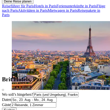
Deine Reise planen
Reiseführer für Paris
Hotels in Paris
Ferienunterkünfte in Paris
Flüge
nach Paris
Aktivitäten in Paris
Mietwagen in Paris
Reisepakete in
Paris
Brit Hotels, Paris
Wo soll’s hingehen?
Daten
Gäste