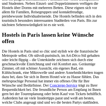
und Studenten. Neben Einzel- und Doppelzimmern verfügen die
Hostels über Dorms mit mehreren Betten. Diese eignen sich vor
allem für Familien, Reisegruppen und kontaktfreudige,
preisbewusste Individualreisende. Die Hostels befinden sich in den
touristisch besonders interessanten Stadtteilen von Paris. Bis zur
nächsten Sehenswürdigkeit ist es nie weit.
Hostels in Paris lassen keine Wünsche
offen
Die Hostels in Paris sind so chic und stylish wie die französische
Metropole selbst. Ob stilvoll-puristisch, im Art-Déco-Stil gehalten
oder leicht flippig – die Unterkünfte zeichnen sich durch eine
geschmackvolle Einrichtung und viel Komfort aus. Geräumige
Zimmer, oft mit schöner Aussicht, ein eigenes Bad, ein
Kühlschrank, eine Mikrowelle und andere Annehmlichkeiten tragen
dazu bei, dass Sie sich in Ihrem Hostel wie zu Hause fühlen. Das
mehrsprachige Personal hat immer ein offenes Ohr für Ihre
Wünsche und Bedürfnisse. Der
Concierge-Service
trägt zu Ihrer
Bequemlichkeit bei. Die freundliche Person am Empfang ist Ihnen
gern bei der Tourenplanung oder beim Kauf von Tickets behilflich.
Außerdem hat sie viele Insidertipps parat und weiß am besten,
welche Clubs angesagt sind und wo die besten Partys stattfinden.