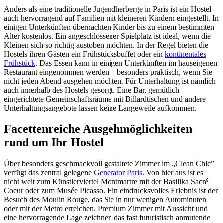
Anders als eine traditionelle Jugendherberge in Paris ist ein Hostel
auch hervorragend auf Familien mit kleineren Kindern eingestellt. In
einigen Unterkünften übernachten Kinder bis zu einem bestimmten
Alter kostenlos. Ein angeschlossener Spielplatz ist ideal, wenn die
Kleinen sich so richtig austoben möchten. In der Regel bieten die
Hostels ihren Gästen ein Frühstücksbuffet oder ein
kontinentales
Frühstück
. Das Essen kann in einigen Unterkünften im hauseigenen
Restaurant eingenommen werden – besonders praktisch, wenn Sie
nicht jeden Abend ausgehen möchten. Für Unterhaltung ist nämlich
auch innerhalb des Hostels gesorgt. Eine Bar, gemütlich
eingerichtete Gemeinschaftsräume mit Billardtischen und andere
Unterhaltungsangebote lassen keine Langeweile aufkommen.
Facettenreiche Ausgehmöglichkeiten
rund um Ihr Hostel
Über besonders geschmackvoll gestaltete Zimmer im „Clean Chic”
verfügt das zentral gelegene
Generator Paris
. Von hier aus ist es
nicht weit zum Künstlerviertel Montmartre mit der Basilika Sacré
Coeur oder zum Musée Picasso. Ein eindrucksvolles Erlebnis ist der
Besuch des Moulin Rouge, das Sie in nur wenigen Autominuten
oder mit der Metro erreichen. Premium Zimmer mit Aussicht und
eine hervorragende Lage zeichnen das fast futuristisch anmutende