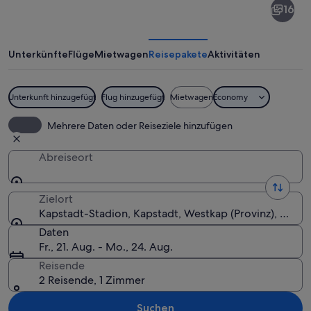
16
Stadion
Unterkünfte
Flüge
Mietwagen
Reisepakete
Aktivitäten
Unterkunft hinzugefügt
Flug hinzugefügt
Mietwagen
Economy
Ein Stadion mit einer kreisförmigen 
Mehrere Daten oder Reiseziele hinzufügen
Abreiseort
Zielort
Kapstadt-Stadion, Kapstadt, Westkap (Provinz), Südaf
Daten
Fr., 21. Aug. - Mo., 24. Aug.
Reisende
2 Reisende, 1 Zimmer
Suchen