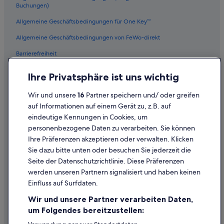
3-Sterne-Hotels in Kapstadt
Buchungen)
Victoria & Alfred Waterfront: Hotels
Allgemeine Geschäftsbedingungen für One Key™
Luxus in Kapstadt
Allgemeine Geschäftsbedingungen von FeWo-direkt
Residenzen in Kapstadt
Barrierefreiheit
Hotels nahe Greenmarket Square
Datenschutz
Ihre Privatsphäre ist uns wichtig
Strand in Mouille Point
Cookies
Wir und unsere
16
Partner speichern und/ oder greifen
Hotels nahe District Six Museum
Rechtliche Hinweise/Kontakt
auf Informationen auf einem Gerät zu, z.B. auf
5-Sterne-Hotels in Green Point
eindeutige Kennungen in Cookies, um
Inhaltsrichtlinien und Melden von Inhalten
Village & Life Hotels in Kapstadt
personenbezogene Daten zu verarbeiten. Sie können
Ihre Präferenzen akzeptieren oder verwalten. Klicken
Hotels mit Meerblick in Kapstadt
Hilfe
Sie dazu bitte unten oder besuchen Sie jederzeit die
Boutique- in Kapstadt
Hilfe
Seite der Datenschutzrichtlinie. Diese Präferenzen
Kapstadt Hotels
werden unseren Partnern signalisiert und haben keinen
Flug stornieren
Einfluss auf Surfdaten.
Accor Hotels in Kapstadt
Hotel- oder Ferienunterkunftsbuchung stornieren
Wir und unsere Partner verarbeiten Daten,
Lodges in Kapstadt
Rückerstattungsdauer
um Folgendes bereitzustellen:
Strand in Kapstadt
Expedia-Gutschein einlösen