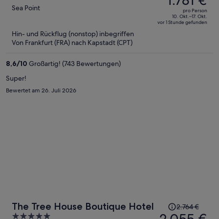
betrug
out
Sea Point
pro Person
2.502 €,
of
10. Okt.–17. Okt.
vor 1 Stunde gefunden
jetzt
5
Hin- und Rückflug (nonstop) inbegriffen
beträgt
Von Frankfurt (FRA) nach Kapstadt (CPT)
er
1.781 €
8,6
/
10
Großartig! (743 Bewertungen)
pro
Person
Super!
Bewertet am 26. Juli 2026
Der
The Tree House Boutique Hotel
2.764 €
Preis
5