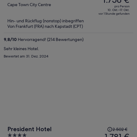
betrug
out
Cape Town City Centre
pro Person
2.484 €,
of
10. Okt.–17. Okt.
vor 1 Stunde gefunden
jetzt
5
Hin- und Rückflug (nonstop) inbegriffen
beträgt
Von Frankfurt (FRA) nach Kapstadt (CPT)
er
1.758 €
9,8
/
10
Hervorragend! (214 Bewertungen)
pro
Person
Sehr kleines Hotel.
Bewertet am 31. Dez. 2024
Der
President Hotel
2.502 €
Preis
1.781 €
4