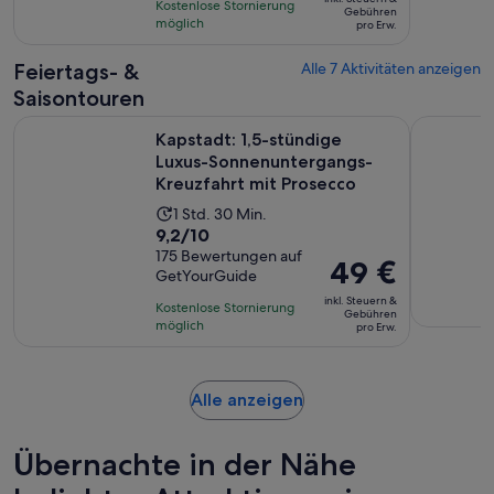
basierend
Stunden
Kostenlose Stornierung
beträgt
Gebühren
auf
möglich
und
pro Erw.
37 €
140
30
pro
Feiertags- &
Alle 7 Aktivitäten anzeigen
Bewertungen.
Minuten
Erw.
Saisontouren
Kapstadt: 1,5-stündige Luxus-Sonnenuntergangs-Kreuzfahrt
Kapstadt:
Kapstadt: 1,5-stündige
Luxus-Sonnenuntergangs-
Kreuzfahrt mit Prosecco
Die
1 Std. 30 Min.
9.2
9,2/10
Aktivität
von
175 Bewertungen auf
dauert
Der
49 €
GetYourGuide
10,
1
Preis
basierend
inkl. Steuern &
Stunde
Kostenlose Stornierung
beträgt
Gebühren
auf
möglich
und
pro Erw.
49 €
175
30
pro
Bewertungen.
Minuten
Erw.
Wird
Alle anzeigen
in
einem
Übernachte in der Nähe
neuen
Tab