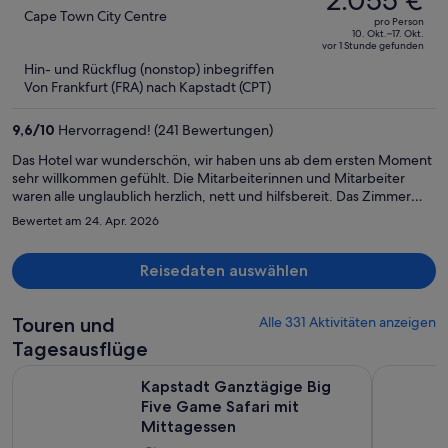
2.055 €
betrug
out
Cape Town City Centre
pro Person
2.764 €,
of
10. Okt.–17. Okt.
vor 1 Stunde gefunden
jetzt
5
Hin- und Rückflug (nonstop) inbegriffen
beträgt
Von Frankfurt (FRA) nach Kapstadt (CPT)
er
2.055 €
9,6
/
10
Hervorragend! (241 Bewertungen)
pro
Person
Das Hotel war wunderschön, wir haben uns ab dem ersten Moment
sehr willkommen gefühlt. Die Mitarbeiterinnen und Mitarbeiter
waren alle unglaublich herzlich, nett und hilfsbereit. Das Zimmer
war sehr modern mit einem schönen Balkon, wir haben uns
Bewertet am 24. Apr. 2026
durchgehend wohlgefühlt. Frühstück war auch sehr lecker und
liebevoll angerichtet. Man kann vom Hotel aus problemlos (bei
Tageslicht) zur Waterfront laufen oder ein Uber oder den
Reisedaten auswählen
hoteleigenen Fahrservice nehmen. Das Hotel ist auch absolut sicher.
Wir würden jederzeit wiederkommen.
Touren und
Alle 331 Aktivitäten anzeigen
Tagesausflüge
W
Kapstadt Ganztägige Big Five Game Safari mit Mittagessen
Kap der G
Kapstadt Ganztägige Big
Five Game Safari mit
Mittagessen