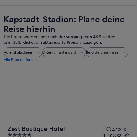
Touren und
Geschichte &
Private &
Essen, Trinken
Tagesausflüge
Kultur
individuelle
& Nachtleben
Touren
Kapstadt-Stadion: Plane deine
Reise hierhin
Die Preise wurden innerhalb der vergangenen 48 Stunden
ermittelt. Klicke, um aktualisierte Preise anzuzeigen.
Aufenthaltsdauer
Unterkunftsstandard
Beförderungsklasse
Alle Filter entfernen
Der
Zest Boutique Hotel
2.484 €
Preis
1.758 €
5