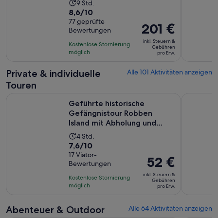
Die
9 Std.
8.6
8,6/10
Aktivität
von
77 geprüfte
dauert
Der
201 €
Bewertungen
10,
9
Preis
basierend
inkl. Steuern &
Stunden
Kostenlose Stornierung
beträgt
Gebühren
auf
möglich
pro Erw.
201 €
77
pro
Private & individuelle
Alle 101 Aktivitäten anzeigen
Bewertungen.
Erw.
Touren
Geführte historische Gefängnistour Robben Island mit Abh
CapeTown 
Geführte historische
Gefängnistour Robben
Island mit Abholung und
Rückgabe
Die
4 Std.
7.6
7,6/10
Aktivität
von
17 Viator-
dauert
Der
52 €
Bewertungen
10,
4
Preis
basierend
inkl. Steuern &
Stunden
Kostenlose Stornierung
beträgt
Gebühren
auf
möglich
pro Erw.
52 €
17
pro
Bewertungen.
Abenteuer & Outdoor
Alle 64 Aktivitäten anzeigen
Erw.