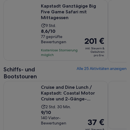
W
Kapstadt Ganztägige Big Five Game Safari mit Mittagessen
Kapstadt 
Kapstadt Ganztägige Big
Five Game Safari mit
Mittagessen
Die
9 Std.
8.6
8,6/10
Aktivität
von
77 geprüfte
dauert
Der
201 €
Bewertungen
10,
9
Preis
basierend
inkl. Steuern &
Stunden
Kostenlose Stornierung
beträgt
Gebühren
auf
möglich
pro Erw.
201 €
77
pro
Bewertungen.
Schiffs- und
Alle 25 Aktivitäten anzeigen
Erw.
Bootstouren
Cruise and Dine Lunch / Kapstadt: Coastal Motor Cruise un
Katamaran
Cruise and Dine Lunch /
Kapstadt: Coastal Motor
Cruise und 2-Gänge-
Mittages...
Die
2 Std. 30 Min.
9.0
9/10
Aktivität
von
140 Viator-
dauert
Der
37 €
Bewertungen
10,
2
Preis
inkl. Steuern &