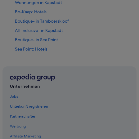
Wohnungen in Kapstadt
Bo-Kaap: Hotels
Boutique- in Tamboerskloof
All-Inclusive- in Kapstadt
Boutique- in Sea Point
Sea Point: Hotels
Hotels mit Fitnessbereich in Kapstadt
Hotels mit Yoga in Kapstadt
Hotels mit Casino in Kapstadt
Hotels nahe Cape Town International Convention Centre
Unternehmen
Hotels mit Fitnessbereich in De Waterkant
Jobs
Private Ferienhäuser in Kapstadt
Unterkunft registrieren
Nh Hotels in Kapstadt
Partnerschaften
Mouille Point: Hotels
Werbung
Green Point: Hotels
Affiliate Marketing