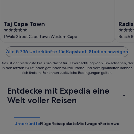
Taj Cape Town
Radis
5
5
Wate
out
out
1 Wale Street Cape Town Western Cape
Beach R
of
of
5
5
Alle 5.736 Unterkünfte für Kapstadt-Stadion anzeigen
Dies ist der niedrigste Preis pro Nacht für 1 Übernachtung von 2 Erwachsenen, der
in den letzten 24 Stunden gefunden wurde. Preise und Verfügbarkeiten können
sich ändern. Es können zusätzliche Bedingungen gelten.
Entdecke mit Expedia eine
Welt voller Reisen
Unterkünfte
Flüge
Reisepakete
Mietwagen
Ferienwohnung