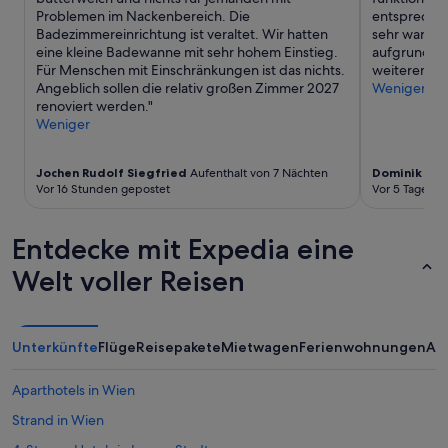
e
g
d
.
Problemen im Nackenbereich. Die
entsprechen
r
e
w
I
Badezimmereinrichtung ist veraltet. Wir hatten
sehr warm. 
s
r
a
c
eine kleine Badewanne mit sehr hohem Einstieg.
aufgrund de
o
ä
l
h
Für Menschen mit Einschränkungen ist das nichts.
weiterempfe
n
u
k
h
Angeblich sollen die relativ großen Zimmer 2027
Weniger
a
m
i
a
renoviert werden."
l
i
n
t
Weniger
i
g
g
t
s
.
t
e
t
W
Jochen Rudolf Siegfried
Aufenthalt von 7 Nächten
Dominik
Aufe
o
n
s
i
Vor 16 Stunden gepostet
Vor 5 Tagen g
t
i
e
r
h
c
h
h
e
h
Entdecke mit Expedia eine
r
a
c
t
j
b
i
d
Welt voller Reisen
u
e
t
e
n
n
y
n
g
e
c
E
u
i
e
i
Unterkünfte
Flüge
Reisepakete
Mietwagen
Ferienwohnungen
An
n
n
n
n
d
e
t
d
f
n
Aparthotels in Wien
e
r
r
s
r
u
Strand in Wien
e
e
.
c
u
h
H