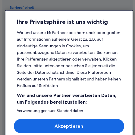
u
Steigenberger Hotels in Wien
h
n
Barrierefreiheit
s
Hotels nahe Spanische Hofreitschule
d
t
d
Datenschutz
Hotels nahe Maria-Theresien-Platz
ü
Ihre Privatsphäre ist uns wichtig
a
c
Cookies
s
Hotels nahe Albertina
k
Wir und unsere
16
Partner speichern und/ oder greifen
B
w
Rechtliche Hinweise/Kontakt
Wien Hotels
e
auf Informationen auf einem Gerät zu, z.B. auf
a
t
eindeutige Kennungen in Cookies, um
Inhaltsrichtlinien und Melden von Inhalten
Hotels mit Parkplatz in Innere Stadt
r
t
personenbezogene Daten zu verarbeiten. Sie können
s
w
Hotels mit Whirlpool in Innere Stadt
e
Ihre Präferenzen akzeptieren oder verwalten. Klicken
a
Hilfe
h
3-Sterne-Hotels in Innere Stadt
Sie dazu bitte unten oder besuchen Sie jederzeit die
r
r
Hilfe
g
Seite der Datenschutzrichtlinie. Diese Präferenzen
Nh Hotels in Wien
r
u
werden unseren Partnern signalisiert und haben keinen
e
Flug stornieren
t
Hotels mit Fitnessbereich in Wien
i
Einfluss auf Surfdaten.
u
Hotel- oder Ferienunterkunftsbuchung stornieren
c
Hotels nahe Fleischmarkt
n
Wir und unsere Partner verarbeiten Daten,
h
d
Rückerstattungsdauer
Hotels nahe Burgtheater
h
um Folgendes bereitzustellen:
i
a
c
Expedia-Gutschein einlösen
Abenteuer in Wien
Verwendung genauer Standortdaten.
l
h
Endgeräteeigenschaften zur Identifikation aktiv abfragen.
t
Hotels nahe Morzinplatz
Internationale Reisedokumente
h
Speichern von oder Zugriff auf Informationen auf einem
i
a
Akzeptieren
Endgerät. Personalisierte Werbung und Inhalte, Messung
Marriott Hotels & Resorts in Wien
g
b
von Werbeleistung und der Performance von Inhalten,
.