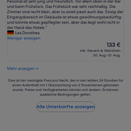
D
Personal ist sehr jung und freundlich. Vor allem oben in der Bar
a
Hervorragend,
a
o
a
und beim Frühstück. Das Frühstück war sehr reichhaltig. Die
r
(1.007
t
m
s
Zimmer sind recht klein, aber zu zweit passt auch das. Einzig der
s
Bewertungen)
l
m
H
Eingangsbereich im Gebäude ist etwas gewöhnungsbedürftig
e
o
e
o
und könnte etwas gepflegter sein, aber das liegt wohl nicht in
h
c
n
t
der Hand des Hotels.“
r
a
.
e
Lisa Dorothea
n
t
E
l
Weniger anzeigen
e
i
s
i
Der
t
133 €
o
w
s
Preis
t
n
a
inkl. Steuern & Gebühren
t
beträgt
.
.
30. Aug.–31. Aug.
r
s
133 €
D
T
e
e
a
h
n
Mehr anzeigen
h
s
e
u
r
Z
p
m
m
Dies
i
Dies ist der niedrigste Preis pro Nacht, der in den letzten 24 Stunden für
a
1
o
einen Aufenthalt mit 1 Übernachtung von 2 Erwachsenen gefunden
ist
m
r
5
wurde. Preise und Verfügbarkeiten können sich ändern. Es können
d
der
m
k
U
zusätzliche Bedingungen gelten.
e
niedrigste
e
i
h
r
Preis
r
n
r
n
Alle Unterkünfte anzeigen
pro
f
g
n
u
Nacht,
ü
w
u
n
der
r
a
r
d
in
d
s
2
k
den
r
v
v