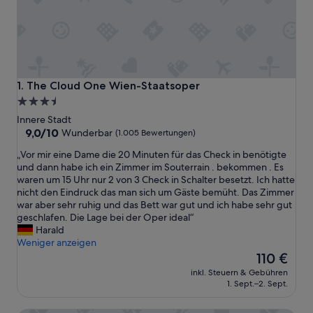
The Cloud One Wien-Staatsoper
1. The Cloud One Wien-Staatsoper
3.5-
Sterne-
Innere Stadt
Unterkunft
9.0
9,0/10
Wunderbar
(1.005 Bewertungen)
von
„
„Vor mir eine Dame die 20 Minuten für das Check in benötigte
10,
V
und dann habe ich ein Zimmer im Souterrain . bekommen . Es
Wunderbar,
o
waren um 15 Uhr nur 2 von 3 Check in Schalter besetzt. Ich hatte
(1.005
r
nicht den Eindruck das man sich um Gäste bemüht. Das Zimmer
Bewertungen)
m
war aber sehr ruhig und das Bett war gut und ich habe sehr gut
i
geschlafen. Die Lage bei der Oper ideal“
r
Harald
e
Weniger anzeigen
i
Der
110 €
n
Preis
inkl. Steuern & Gebühren
e
beträgt
1. Sept.–2. Sept.
D
110 €
a