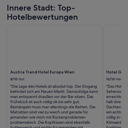
ü
letzten
e
e
o
Innere Stadt: Top-
n
24 Stunden
i
r
n
s
für
P
y
3
Hotelbewertungen
t
einen
e
c
C
l
Aufenthalt
r
o
h
e
Austria Trend Hotel Europa Wien
Hotel Grand
mit
s
n
e
r
1 Übernachtung
o
v
c
i
von
n
e
k
s
2 Erwachsenen
e
n
i
c
gefunden
n
i
n
h
wurde.
w
e
S
g
Preise
a
n
c
e
und
r
t
h
s
Verfügbarkeiten
i
,
a
Austria Trend Hotel Europa Wien
Hotel Gran
t
können
d
a
l
a
sich
e
8/10
Gut
10/10
Hervor
n
t
l
ändern.
a
d
e
"Die Lage des Hotels ist absolut top. Der Eingang
"Das Hotel h
t
Es
l
w
r
befindet sich am Neuen Markt. Demzufolge kann
Sehenswürd
e
können
u
e
b
man entspannt draußen vor der Bar sitzen. Das
erreichbar 
t
zusätzliche
n
e
e
Frühstück ist auch völlig ok bis sehr gut.
hält direkt 
.
Bedingungen
d
n
s
Bemängeln muss man allerdings die Betten. Die
Dachterrass
D
gelten.
s
j
e
Matratzen sind viel zu weich und gerade für
ein echtes 
a
e
o
t
jemanden wie mich mit Rückenproblemen
völlig in Or
s
h
y
z
problematisch. Die Kopfkissen sind ebenfalls
Klimaanlage.
P
r
e
t
butterweich und nichts für jemanden mit
funktioniert