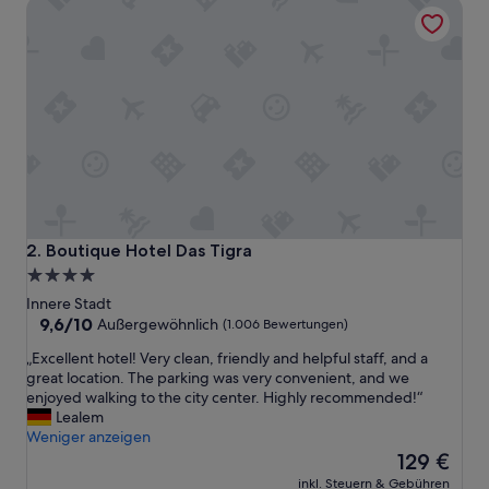
Boutique Hotel Das Tigra
m
e
d
i
e
2
0
M
i
n
u
t
e
Boutique Hotel Das Tigra
2. Boutique Hotel Das Tigra
n
4.0-
f
Sterne-
ü
Innere Stadt
r
Unterkunft
9.6
9,6/10
Außergewöhnlich
(1.006 Bewertungen)
d
von
„
„Excellent hotel! Very clean, friendly and helpful staff, and a
a
10,
E
great location. The parking was very convenient, and we
s
Außergewöhnlich,
x
enjoyed walking to the city center. Highly recommended!“
C
(1.006
c
Lealem
h
Bewertungen)
e
Weniger anzeigen
e
l
Der
c
129 €
l
Preis
k
inkl. Steuern & Gebühren