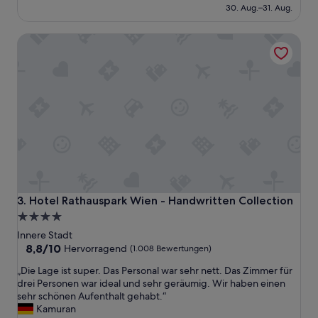
e
beträgt
i
30. Aug.–31. Aug.
n
129 €
n
t
b
Hotel Rathauspark Wien - Handwritten Collection
h
e
o
n
t
ö
e
t
l
i
!
g
V
t
e
e
r
u
y
n
c
d
l
d
e
a
Hotel Rathauspark Wien - Handwritten Collection
3. Hotel Rathauspark Wien - Handwritten Collection
a
n
4.0-
n
n
Sterne-
,
Innere Stadt
h
f
Unterkunft
8.8
8,8/10
a
Hervorragend
(1.008 Bewertungen)
r
von
b
„
„Die Lage ist super. Das Personal war sehr nett. Das Zimmer für
i
10,
e
D
drei Personen war ideal und sehr geräumig. Wir haben einen
e
Hervorragend,
i
i
sehr schönen Aufenthalt gehabt.“
n
(1.008
c
e
Kamuran
d
Bewertungen)
h