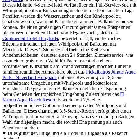
Dieses lebhafte 4-Sterne-Hotel verfügt über ein Full-Service-Spa mit
Whirlpool, ideal zur Entspannung nach einem erlebnisreichen Tag.
Familien werden die Wasserrutschen und den Kinderpool zu
schätzen wissen, während Paare die geräumigen Balkone genießen
können, die einen großartigen Ort zum gemeinsamen Entspannen
bieten.Wenn ihr einen Hauch von Eleganz sucht, bietet das
Continental Hotel Hurghada
, bewertet mit 7,8, ein herrliches
Erlebnis mit seinen privaten Whirlpools und Balkonen mit
Meerblick. Dieses 5-Sterne-Hotel bietet eine Reihe von
Annehmlichkeiten, darunter einen 24-Stunden-Zimmerservice, was
es zu einer großartigen Wahl für Paare macht, die einen
romantischen Kurzurlaub am Strand verbringen möchten.Für eine
familienfreundliche Atmosphäre bietet das
Pickalbatros Jungle Aqua
Park - Neverland Hurghada
mit einer Bewertung von 8,6 eine
unterhaltsame Umgebung mit Whirlpools und kostenlosem
Frühstück. Die geräumigen Balkone ermöglichen Entspannung
beim Genießen der tropischen Umgebung.Zuletzt bietet das
El
Karma Aqua Beach Resort
, bewertet mit 7,5, eine
budgetfreundlichere Option mit seinen privaten Whirlpools und
Balkonen. Dieses charmante 3,5-Sterne-Resort verfügt über einen
Außenpool und privaten Strandzugang, was es zu einer großartigen
Wahl für diejenigen macht, die sowohl Entspannung als auch
Abenteuer suchen.
Ist es günstiger, Flüge und ein Hotel in Hurghada als Paket zu
buchen?