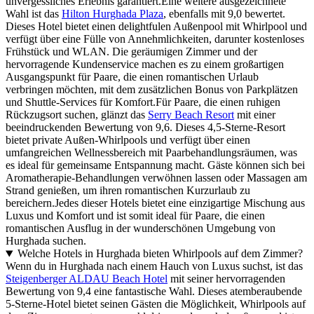
unvergessliches Erlebnis garantiert.Eine weitere ausgezeichnete
Wahl ist das
Hilton Hurghada Plaza
, ebenfalls mit 9,0 bewertet.
Dieses Hotel bietet einen delightfulen Außenpool mit Whirlpool und
verfügt über eine Fülle von Annehmlichkeiten, darunter kostenloses
Frühstück und WLAN. Die geräumigen Zimmer und der
hervorragende Kundenservice machen es zu einem großartigen
Ausgangspunkt für Paare, die einen romantischen Urlaub
verbringen möchten, mit dem zusätzlichen Bonus von Parkplätzen
und Shuttle-Services für Komfort.Für Paare, die einen ruhigen
Rückzugsort suchen, glänzt das
Serry Beach Resort
mit einer
beeindruckenden Bewertung von 9,6. Dieses 4,5-Sterne-Resort
bietet private Außen-Whirlpools und verfügt über einen
umfangreichen Wellnessbereich mit Paarbehandlungsräumen, was
es ideal für gemeinsame Entspannung macht. Gäste können sich bei
Aromatherapie-Behandlungen verwöhnen lassen oder Massagen am
Strand genießen, um ihren romantischen Kurzurlaub zu
bereichern.Jedes dieser Hotels bietet eine einzigartige Mischung aus
Luxus und Komfort und ist somit ideal für Paare, die einen
romantischen Ausflug in der wunderschönen Umgebung von
Hurghada suchen.
Welche Hotels in Hurghada bieten Whirlpools auf dem Zimmer?
Wenn du in Hurghada nach einem Hauch von Luxus suchst, ist das
Steigenberger ALDAU Beach Hotel
mit seiner hervorragenden
Bewertung von 9,4 eine fantastische Wahl. Dieses atemberaubende
5-Sterne-Hotel bietet seinen Gästen die Möglichkeit, Whirlpools auf