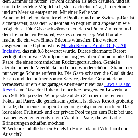
dem Zimmer zu nutzen, sowohl drinnen als auch draußen, und ist
somit die perfekte Möglichkeit, sich nach einem Tag in der Sonne
und am Meer zu entspannen. Mit einer Reihe von
Annehmlichkeiten, darunter eine Poolbar und eine Swim-up-Bar, ist
sichergestellt, dass dein Aufenthalt so bequem und angenehm wie
möglich ist. Die Gäste schwärmen von den schönen Zimmern und
dem freundlichen Personal, was es zu einer Top-Wahl für alle
macht, die ein verwöhntes Erlebnis wünschen.Eine weitere
ausgezeichnete Option ist das
Meraki Resort - Adults Only - All
Inclusive
, das mit 8,8 bewertet wurde. Dieses charmante Resort
verfügt über private Whirlpools in ausgewählten Zimmern, ideal für
Paare, die einen romantischen Rückzugsort suchen. Genieße
atemberaubende Meerblicke und einen wunderschönen Strand, der
nur wenige Schritte entfernt ist. Die Gäste schätzen die Qualität des
Essens und den aufmerksamen Service, der das Gesamterlebnis
verbessert.Für ein einzigartiges Abenteuer bietet das
Tawila Island
Resort
eine Oase der Ruhe mit einer hervorragenden Bewertung
von 9,8. Mit privaten Whirlpools auf den Zimmern und einem
Fokus auf Paare, die gemeinsam speisen, ist dieses Resort großartig
für alle, die in einer ruhigen Umgebung entspannen möchten. Das
kostenlose Frühstück und der private Pool tragen zum Reiz bei und
machen es zu einer großartigen Wahl für Paare, die wertvolle
Erinnerungen schaffen möchten.
Welche sind die besten Hotels in Hurghada mit Whirlpool und
Aussicht?