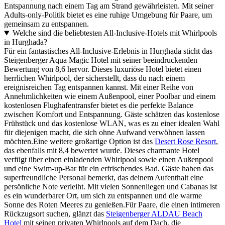
Entspannung nach einem Tag am Strand gewährleisten. Mit seiner
Adults-only-Politik bietet es eine ruhige Umgebung für Paare, um
gemeinsam zu entspannen.
Welche sind die beliebtesten All-Inclusive-Hotels mit Whirlpools
in Hurghada?
Für ein fantastisches All-Inclusive-Erlebnis in Hurghada sticht das
Steigenberger Aqua Magic Hotel mit seiner beeindruckenden
Bewertung von 8,6 hervor. Dieses luxuriöse Hotel bietet einen
herrlichen Whirlpool, der sicherstellt, dass du nach einem
ereignisreichen Tag entspannen kannst. Mit einer Reihe von
Annehmlichkeiten wie einem Außenpool, einer Poolbar und einem
kostenlosen Flughafentransfer bietet es die perfekte Balance
zwischen Komfort und Entspannung. Gäste schätzen das kostenlose
Frühstück und das kostenlose WLAN, was es zu einer idealen Wahl
für diejenigen macht, die sich ohne Aufwand verwöhnen lassen
möchten.Eine weitere großartige Option ist das
Desert Rose Resort
,
das ebenfalls mit 8,4 bewertet wurde. Dieses charmante Hotel
verfügt über einen einladenden Whirlpool sowie einen Außenpool
und eine Swim-up-Bar für ein erfrischendes Bad. Gäste haben das
superfreundliche Personal bemerkt, das deinem Aufenthalt eine
persönliche Note verleiht. Mit vielen Sonnenliegen und Cabanas ist
es ein wunderbarer Ort, um sich zu entspannen und die warme
Sonne des Roten Meeres zu genießen.Für Paare, die einen intimeren
Rückzugsort suchen, glänzt das
Steigenberger ALDAU Beach
Hotel
mit seinen privaten Whirlpools auf dem Dach, die