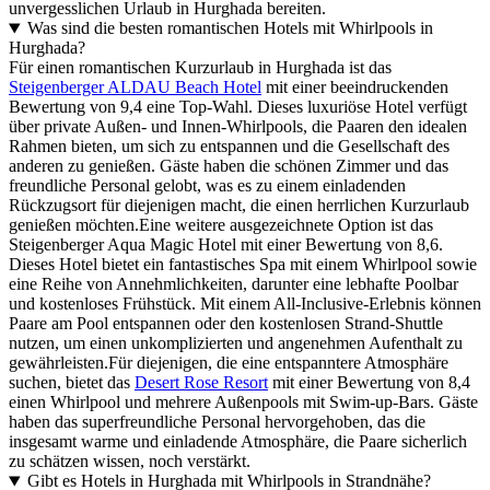
unvergesslichen Urlaub in Hurghada bereiten.
Was sind die besten romantischen Hotels mit Whirlpools in
Hurghada?
Für einen romantischen Kurzurlaub in Hurghada ist das
Steigenberger ALDAU Beach Hotel
mit einer beeindruckenden
Bewertung von 9,4 eine Top-Wahl. Dieses luxuriöse Hotel verfügt
über private Außen- und Innen-Whirlpools, die Paaren den idealen
Rahmen bieten, um sich zu entspannen und die Gesellschaft des
anderen zu genießen. Gäste haben die schönen Zimmer und das
freundliche Personal gelobt, was es zu einem einladenden
Rückzugsort für diejenigen macht, die einen herrlichen Kurzurlaub
genießen möchten.Eine weitere ausgezeichnete Option ist das
Steigenberger Aqua Magic Hotel mit einer Bewertung von 8,6.
Dieses Hotel bietet ein fantastisches Spa mit einem Whirlpool sowie
eine Reihe von Annehmlichkeiten, darunter eine lebhafte Poolbar
und kostenloses Frühstück. Mit einem All-Inclusive-Erlebnis können
Paare am Pool entspannen oder den kostenlosen Strand-Shuttle
nutzen, um einen unkomplizierten und angenehmen Aufenthalt zu
gewährleisten.Für diejenigen, die eine entspanntere Atmosphäre
suchen, bietet das
Desert Rose Resort
mit einer Bewertung von 8,4
einen Whirlpool und mehrere Außenpools mit Swim-up-Bars. Gäste
haben das superfreundliche Personal hervorgehoben, das die
insgesamt warme und einladende Atmosphäre, die Paare sicherlich
zu schätzen wissen, noch verstärkt.
Gibt es Hotels in Hurghada mit Whirlpools in Strandnähe?