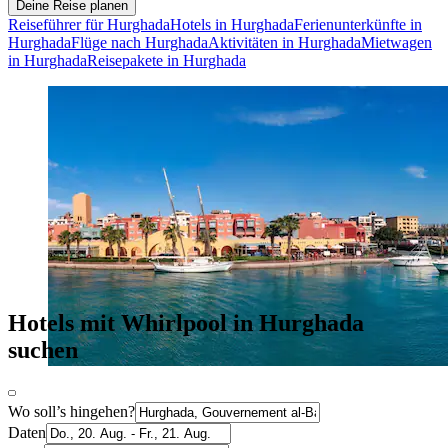
Deine Reise planen
Reiseführer für Hurghada
Hotels in Hurghada
Ferienunterkünfte in
Hurghada
Flüge nach Hurghada
Aktivitäten in Hurghada
Mietwagen
in Hurghada
Reisepakete in Hurghada
Hotels mit Whirlpool in Hurghada
suchen
Wo soll’s hingehen?
Daten