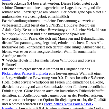
beeindruckende 9,4 bewertet wurden. Dieses Hotel bietet auch
schöne Zimmer und eine ausgezeichnete Lage, hervorragend für
romantische Spaziergänge am Strand. Der hoteleigene Spa bietet ein
umfassendes Serviceangebot, einschließlich
Paarbehandlungsräumen, um deine Entspannung zu zweit zu
verbessern.Zuletzt bietet das SUNRISE Holidays Resort, ein
Adults-Only-Resort mit einer Bewertung von 8,2, eine Vielzahl von
Whirlpool-Optionen und eine umfangreiche Spa-Karte,
hervorragend für Paare, die sich mit Massagen und Behandlungen,
die auf Entspannung ausgelegt sind, erholen möchten. Dieses All-
Inclusive-Hotel konzentriert sich darauf, eine ruhige Atmosphäre zu
bieten, was es zu einer ausgezeichneten Wahl für romantische
Ausflüge macht.
Welche Hotels in Hurghada haben Whirlpools und private
Balkone?
Für einen unvergesslichen Aufenthalt in Hurghada ist das
Pickalbatros Palace Hurghada
eine hervorragende Wahl mit einer
außergewöhnlichen Bewertung von 9,0. Dieses luxuriöse 5-Sterne-
Hotel bietet private Whirlpools im Freien und einladende Balkone,
die sich hervorragend zum Sonnenbaden oder für einen abendlichen
Drink eignen. Gäste können auch ein kostenloses Frühstücksbuffet
genießen, am Außenpool entspannen oder an der Poolbar relaxen,
was es zu einer bequemen Option für diejenigen macht, die Qualität
und Komfort schätzen.Das
Pickalbatros Aqua Park Resort -
Hurghada
, bewertet mit 8,4, ist eine weitere ausgezeichnete Option.