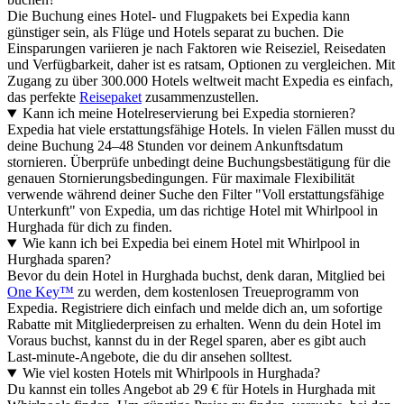
Die Buchung eines Hotel- und Flugpakets bei Expedia kann
günstiger sein, als Flüge und Hotels separat zu buchen. Die
Einsparungen variieren je nach Faktoren wie Reiseziel, Reisedaten
und Verfügbarkeit, daher ist es ratsam, Optionen zu vergleichen. Mit
Zugang zu über 300.000 Hotels weltweit macht Expedia es einfach,
das perfekte
Reisepaket
zusammenzustellen.
Kann ich meine Hotelreservierung bei Expedia stornieren?
Expedia hat viele erstattungsfähige Hotels. In vielen Fällen musst du
deine Buchung 24–48 Stunden vor deinem Ankunftsdatum
stornieren. Überprüfe unbedingt deine Buchungsbestätigung für die
genauen Stornierungsbedingungen. Für maximale Flexibilität
verwende während deiner Suche den Filter "Voll erstattungsfähige
Unterkunft" von Expedia, um das richtige Hotel mit Whirlpool in
Hurghada für dich zu finden.
Wie kann ich bei Expedia bei einem Hotel mit Whirlpool in
Hurghada sparen?
Bevor du dein Hotel in Hurghada buchst, denk daran, Mitglied bei
One Key™
zu werden, dem kostenlosen Treueprogramm von
Expedia. Registriere dich einfach und melde dich an, um sofortige
Rabatte mit Mitgliederpreisen zu erhalten. Wenn du dein Hotel im
Voraus buchst, kannst du in der Regel sparen, aber es gibt auch
Last-minute-Angebote, die du dir ansehen solltest.
Wie viel kosten Hotels mit Whirlpools in Hurghada?
Du kannst ein tolles Angebot ab 29 € für Hotels in Hurghada mit