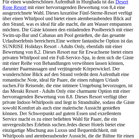
Für einen wunderschönen Aufenthalt in Hurghada ist das
Desert
Rose Resort
mit einer hervorragenden Bewertung von 8,4 eine
ausgezeichnete Wahl. Dieses luxuriöse Fünf-Sterne-Resort verfügt
über einen Whirlpool und bietet einen atemberaubenden Blick auf
den Strand, was es ideal für alle macht, die am Wasser entspannen
möchten. Die Gäste können den einladenden Poolbereich mit einer
Swim-up-Bar und Cabanas am Pool genießen, die das gesamte
Urlaubserlebnis bereichern.Eine weitere fantastische Option ist das
SUNRISE Holidays Resort - Adults Only, ebenfalls mit einer
Bewertung von 8,2. Dieses Resort nur für Erwachsene bietet einen
privaten Whirlpool und ein Full-Service-Spa, in dem sich die Gäste
mit einer Reihe von Behandlungen verwöhnen lassen können,
darunter Paarmassagen und verjüngende Körperwickel. Der
wunderschöne Blick auf den Strand verleiht dem Aufenthalt eine
romantische Note, ideal für Paare, die einen ruhigen Urlaub
suchen.Für Reisende, die eine intimere Umgebung bevorzugen, ist
das Meraki Resort - Adults Only eine charmante Option mit einer
hervorragenden Bewertung von 8,8. Dieses Resort verfügt über
private Indoor-Whirlpools und liegt in Strandnähe, sodass die Gäste
sowohl Komfort als auch eine malerische Aussicht genießen
können. Der Schwerpunkt auf gutem Essen und exzellentem
Service macht es zu einer beliebten Wahl für Paare, die ein
unvergessliches Erlebnis suchen.Jedes dieser Hotels bietet eine
einzigartige Mischung aus Luxus und Bequemlichkeit, mit
Whirlpools und atemberaubender Aussicht, die die Bühne für einen