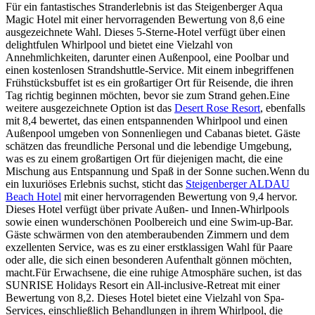
Für ein fantastisches Stranderlebnis ist das Steigenberger Aqua
Magic Hotel mit einer hervorragenden Bewertung von 8,6 eine
ausgezeichnete Wahl. Dieses 5-Sterne-Hotel verfügt über einen
delightfulen Whirlpool und bietet eine Vielzahl von
Annehmlichkeiten, darunter einen Außenpool, eine Poolbar und
einen kostenlosen Strandshuttle-Service. Mit einem inbegriffenen
Frühstücksbuffet ist es ein großartiger Ort für Reisende, die ihren
Tag richtig beginnen möchten, bevor sie zum Strand gehen.Eine
weitere ausgezeichnete Option ist das
Desert Rose Resort
, ebenfalls
mit 8,4 bewertet, das einen entspannenden Whirlpool und einen
Außenpool umgeben von Sonnenliegen und Cabanas bietet. Gäste
schätzen das freundliche Personal und die lebendige Umgebung,
was es zu einem großartigen Ort für diejenigen macht, die eine
Mischung aus Entspannung und Spaß in der Sonne suchen.Wenn du
ein luxuriöses Erlebnis suchst, sticht das
Steigenberger ALDAU
Beach Hotel
mit einer hervorragenden Bewertung von 9,4 hervor.
Dieses Hotel verfügt über private Außen- und Innen-Whirlpools
sowie einen wunderschönen Poolbereich und eine Swim-up-Bar.
Gäste schwärmen von den atemberaubenden Zimmern und dem
exzellenten Service, was es zu einer erstklassigen Wahl für Paare
oder alle, die sich einen besonderen Aufenthalt gönnen möchten,
macht.Für Erwachsene, die eine ruhige Atmosphäre suchen, ist das
SUNRISE Holidays Resort ein All-inclusive-Retreat mit einer
Bewertung von 8,2. Dieses Hotel bietet eine Vielzahl von Spa-
Services, einschließlich Behandlungen in ihrem Whirlpool, die