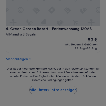
i
n
d
E
n
d
e
Green Garden Resort - Ferienwohnung 120A3
4. Green Garden Resort - Ferienwohnung 120A3
J
Al Mamsha El Seyahi
u
Der
89 €
n
Preis
i
inkl. Steuern & Gebühren
beträgt
/
22. Aug.–23. Aug.
89 €
A
n
Mehr anzeigen
f
a
Dies
Dies ist der niedrigste Preis pro Nacht, der in den letzten 24 Stunden für
n
einen Aufenthalt mit 1 Übernachtung von 2 Erwachsenen gefunden
ist
g
wurde. Preise und Verfügbarkeiten können sich ändern. Es können
der
J
zusätzliche Bedingungen gelten.
niedrigste
u
Preis
l
Alle Unterkünfte anzeigen
pro
i
Nacht,
:
der
D
in
a