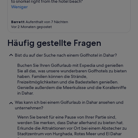
to snorkel right from the hotel beach"
s
Weniger
e
h
r
Barrett
Aufenthalt von 7 Nächten
g
Vor 2 Monaten gepostet
u
t
Häufig gestellte Fragen
g
e
p
Bist du auf der Suche nach einem Golfhotel in Dahar?
f
l
Buchen Sie Ihren Golfurlaub mit Expedia und genießen
e
Sie all das, was unsere wunderbaren Golfhotels zu bieten
g
haben. Familien können die Strände,
t
Freizeitmöglichkeiten und die Badestellen genießen.
u
Genieße außerdem die Meerkulisse und die Korallenriffe
n
in Dahar.
d
Was kann ich bei einem Golfurlaub in Dahar ansehen und
i
unternehmen?
s
t
Wenn Sie bereit für eine Pause von Ihrer Partie sind,
a
werden Sie merken, dass Dahar allerhand zu bieten hat.
u
Erkunde die Attraktionen vor Ort bei einem Abstecher zu
c
Stadtzentrum von Hurghada, Rotes Meer und El Dahar
h