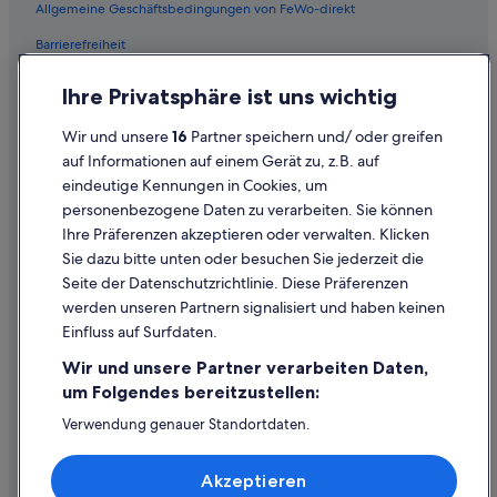
i
Allgemeine Geschäftsbedingungen von FeWo-direkt
c
Hotels mit Yoga in Hurghada
h
Barrierefreiheit
Abenteuer in Hurghada
d
i
Datenschutz
3-Sterne-Hotels in Dahar
Ihre Privatsphäre ist uns wichtig
e
Cookies
M
All-Inclusive- in Hurghada
Wir und unsere
16
Partner speichern und/ oder greifen
e
Rechtliche Hinweise/Kontakt
Strand in Sakkala
n
auf Informationen auf einem Gerät zu, z.B. auf
s
eindeutige Kennungen in Cookies, um
Inhaltsrichtlinien und Melden von Inhalten
Hotels mit Whirlpool in Hurghada
c
personenbezogene Daten zu verarbeiten. Sie können
h
Ifa Hotels in Hurghada
Ihre Präferenzen akzeptieren oder verwalten. Klicken
e
Hilfe
Hotels mit Meerblick in Hurghada
Sie dazu bitte unten oder besuchen Sie jederzeit die
n
Hilfe
m
Seite der Datenschutzrichtlinie. Diese Präferenzen
Sakkala: Hotels
e
werden unseren Partnern signalisiert und haben keinen
Flug stornieren
n
Hotels mit Suiten in Hurghada
Einfluss auf Surfdaten.
g
Hotel- oder Ferienunterkunftsbuchung stornieren
3-Sterne-Hotels in Hurghada
e
Wir und unsere Partner verarbeiten Daten,
g
Rückerstattungsdauer
All-Inclusive- in Gouvernement al-Bahr al-ahmar
um Folgendes bereitzustellen:
u
t
Expedia-Gutschein einlösen
Hotels mit Casino in Hurghada
Verwendung genauer Standortdaten.
v
Endgeräteeigenschaften zur Identifikation aktiv abfragen.
Strand in Gouvernement al-Bahr al-ahmar
Internationale Reisedokumente
e
Speichern von oder Zugriff auf Informationen auf einem
r
Akzeptieren
Endgerät. Personalisierte Werbung und Inhalte, Messung
Romantische in Hurghada