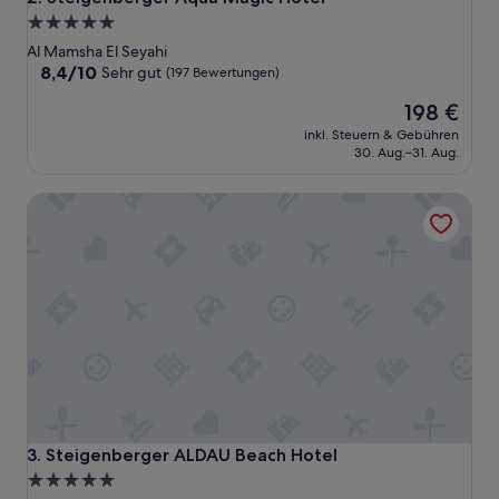
5.0-
Sterne-
Al Mamsha El Seyahi
Unterkunft
8.4
8,4/10
Sehr gut
(197 Bewertungen)
von
Der
198 €
10,
Preis
Sehr
inkl. Steuern & Gebühren
beträgt
gut,
30. Aug.–31. Aug.
198 €
(197
Bewertungen)
Steigenberger ALDAU Beach Hotel
Steigenberger ALDAU Beach Hotel
3. Steigenberger ALDAU Beach Hotel
5.0-