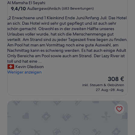
Sterne-
Al Mamsha El Seyahi
Unterkunft
9.4
9,4/10
Außergewöhnlich
(683 Bewertungen)
von
„
„2 Erwachsene und 1 Kleinkind Ende Juni/Anfang Juli: Das Hotel
10,
2
an sich: Das Hotel wird sehr gut gepflegt und ist auch sehr
Außergewöhnlich,
E
schön gemacht. Obwohl es in der zweiten Hälfte unseres
(683
r
Urlaubes voller wurde, hat sich die Menschenmenge gut
Bewertungen)
w
verteilt. Am Strand sind zu jeder Tageszeit freie liegen zu finden.
a
Am Pool hat man am Vormittag noch eine gute Auswahl, am
c
Nachmittag kann es schwierig werden. Es hat auch einige Adult
h
Only Bereiche am Pool sowie auch am Strand. Der Lazy River ist
s
toll und hat eine ...
e
Kevin Gledison
n
Weniger anzeigen
e
Der
308 €
u
Preis
inkl. Steuern & Gebühren
n
beträgt
27. Aug.–28. Aug.
d
308 €
1
Green Garden Resort - Ferienwohnung 120A3
K
l
e
i
n
k