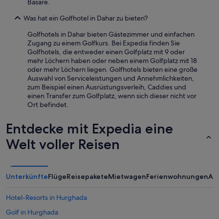
Basare.
s
e
Was hat ein Golfhotel in Dahar zu bieten?
h
r
Golfhotels in Dahar bieten Gästezimmer und einfachen
s
Zugang zu einem Golfkurs. Bei Expedia finden Sie
c
Golfhotels, die entweder einen Golfplatz mit 9 oder
h
mehr Löchern haben oder neben einem Golfplatz mit 18
ö
oder mehr Löchern liegen. Golfhotels bieten eine große
n
Auswahl von Serviceleistungen und Annehmlichkeiten,
g
zum Beispiel einen Ausrüstungsverleih, Caddies und
e
einen Transfer zum Golfplatz, wenn sich dieser nicht vor
m
Ort befindet.
a
c
Entdecke mit Expedia eine
h
t
Welt voller Reisen
.
O
b
w
Unterkünfte
Flüge
Reisepakete
Mietwagen
Ferienwohnungen
An
o
h
Hotel-Resorts in Hurghada
l
e
Golf in Hurghada
s