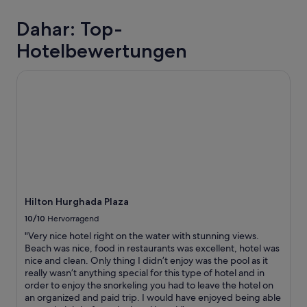
den
s
letzten
H
Dahar: Top-
24 Stunden
o
für
t
Hotelbewertungen
einen
e
Aufenthalt
l
Hilton Hurghada Plaza
mit
a
1 Übernachtung
n
von
s
2 Erwachsenen
i
gefunden
c
wurde.
h
Preise
:
und
D
Verfügbarkeiten
a
können
s
sich
Hilton Hurghada Plaza
H
ändern.
o
10/10
Hervorragend
Es
t
"Very nice hotel right on the water with stunning views.
können
e
Beach was nice, food in restaurants was excellent, hotel was
zusätzliche
l
nice and clean. Only thing I didn’t enjoy was the pool as it
Bedingungen
w
really wasn’t anything special for this type of hotel and in
gelten.
i
order to enjoy the snorkeling you had to leave the hotel on
r
an organized and paid trip. I would have enjoyed being able
d