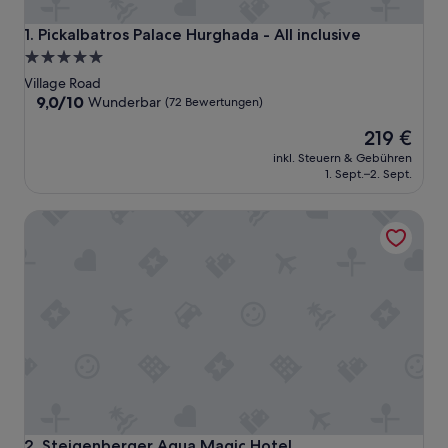
Pickalbatros Palace Hurghada - All inclusive
1. Pickalbatros Palace Hurghada - All inclusive
5.0-
Sterne-
Village Road
Unterkunft
9.0
9,0/10
Wunderbar
(72 Bewertungen)
von
Der
219 €
10,
Preis
Wunderbar,
inkl. Steuern & Gebühren
beträgt
(72
1. Sept.–2. Sept.
219 €
Bewertungen)
Steigenberger Aqua Magic Hotel
Steigenberger Aqua Magic Hotel
2. Steigenberger Aqua Magic Hotel