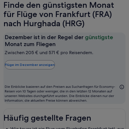
Finde den günstigsten Monat
für Flüge von Frankfurt (FRA)
nach Hurghada (HRG)
Dezember ist in der Regel der
günstigste
Dezember
Monat zum Fliegen
ist
Zwischen 205 € und 571 € pro Reisendem.
in
der
Flüge im Dezember anzeigen
Regel
der
günstigste
Die Einblicke basieren auf den Preisen aus Suchanfragen für Economy-
Monat
Reisen von 10 Tagen oder weniger, die in den letzten 12 Monaten auf
unseren Websites durchgeführt wurden. Die Einblicke dienen nur der
zum
Information; die aktuellen Preise können abweichen.
Fliegen
Häufig gestellte Fragen
Wie teuer ist ein Flug vom Flughafen Frankfurt Intl. aus