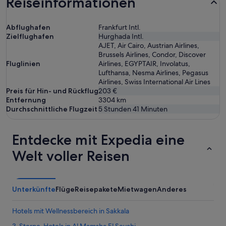
Reiseinformationen
Abflughafen
Frankfurt Intl.
Zielflughafen
Hurghada Intl.
AJET, Air Cairo, Austrian Airlines,
Brussels Airlines, Condor, Discover
Fluglinien
Airlines, EGYPTAIR, Involatus,
Lufthansa, Nesma Airlines, Pegasus
Airlines, Swiss International Air Lines
Preis für Hin- und Rückflug
203 €
Entfernung
3304
km
Durchschnittliche Flugzeit
5 Stunden 41 Minuten
Entdecke mit Expedia eine
Welt voller Reisen
Unterkünfte
Flüge
Reisepakete
Mietwagen
Anderes
Hotels mit Wellnessbereich in Sakkala