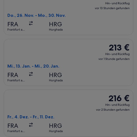
Hin-
Hin- und Rückflug
und
vor 13 Stunden gefunden
Rückflug,
Do., 26. Nov. - Mo., 30. Nov.
vor
FRA
HRG
13 Stunden
Frankfurt am
Hurghada
gefunden
Main
Flug mit Pegasus Airlines auswählen, Abflug Mi., 13. Jan. ab
213 €
213 €
Hin-
Hin- und Rückflug
und
vor 1 Stunde gefunden
Rückflug,
Mi., 13. Jan. - Mi., 20. Jan.
vor
FRA
HRG
1 Stunde
Frankfurt am
Hurghada
gefunden
Main
Flug mit Pegasus Airlines auswählen, Abflug Fr., 4. Dez. ab 
216 €
216 €
Hin-
Hin- und Rückflug
und
vor 2 Stunden gefunden
Rückflug,
Fr., 4. Dez. - Fr., 11. Dez.
vor
FRA
HRG
2 Stunden
Frankfurt am
Hurghada
gefunden
Main