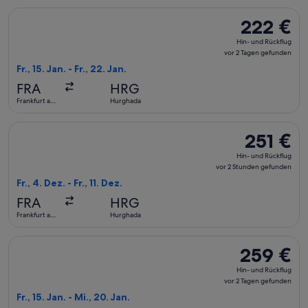
Flug mit Air Cairo auswählen, Abflug Fr., 15. Jan. ab Frankf
222 €
222 €
Hin-
Hin- und Rückflug
und
vor 2 Tagen gefunden
Rückflug,
Fr., 15. Jan. - Fr., 22. Jan.
vor
FRA
HRG
2 Tagen
Frankfurt am
Hurghada
gefunden
Main
Flug mit AJET auswählen, Abflug Fr., 4. Dez. ab Frankfurt am
251 €
251 €
Hin-
Hin- und Rückflug
und
vor 2 Stunden gefunden
Rückflug,
Fr., 4. Dez. - Fr., 11. Dez.
vor
FRA
HRG
2 Stunden
Frankfurt am
Hurghada
gefunden
Main
Flug mit Condor auswählen, Abflug Fr., 15. Jan. ab Frankfur
259 €
259 €
Hin-
Hin- und Rückflug
und
vor 2 Tagen gefunden
Rückflug,
Fr., 15. Jan. - Mi., 20. Jan.