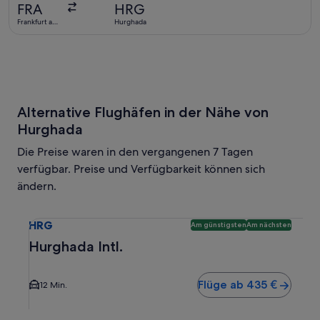
vor
FRA
HRG
2 Tagen
Frankfurt am
Hurghada
gefunden
Main
Alternative Flughäfen in der Nähe von
Hurghada
Die Preise waren in den vergangenen 7 Tagen
verfügbar. Preise und Verfügbarkeit können sich
ändern.
Wähle einen Flug nach Hurghada Intl. HRG. Günstigste und 
HRG
Am günstigsten
Am nächsten
Hurghada Intl.
Flüge ab 435 €
12 Min.