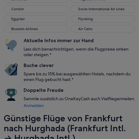
Condor
Swiss International Air Lines
Condor
Swiss International Air Lines
Egyptair
Flyviking
Egyptair
Flyviking
Brussels Airlines
Air Cairo
Brussels Airlines
Air Cairo
Aktuelle Infos immer zur Hand
Lass dich benachrichtigen, wenn die Flugpreise sinken
oder steigen.*
Buche clever
Spare bis zu 15% bei ausgewählten Hotels, nachdem du
einen Flug gebucht hast.*
Doppelte Freude
Sammle zusätzlich zu OneKeyCash auch Vielfliegermeilen.
Anmelden
Günstige Flüge von Frankfurt
nach Hurghada (Frankfurt Intl.
→ Hurghada Intl.)