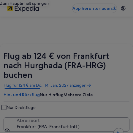
Zum Hauptinhalt springen
App herunterladen
Flug ab 124 € von Frankfurt
nach Hurghada (FRA-HRG)
buchen
Wird
Flug für 124 € am Do., 14. Jan. 2027 anzeigen
in
Hin- und Rückflug
Nur Hinflug
Mehrere Ziele
einem
neuen
Fenster
Nur Direktflüge
geöffnet
Abreiseort
Frankfurt (FRA-Frankfurt Intl.)