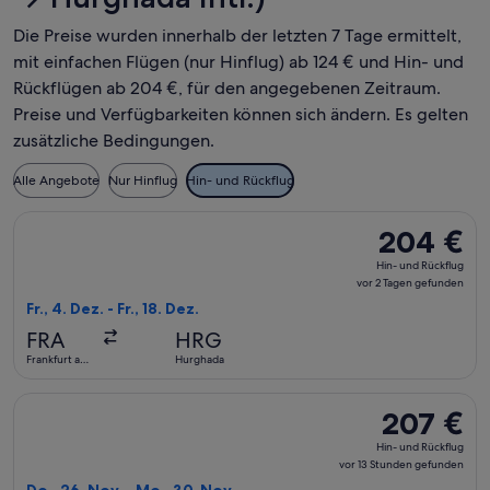
Die Preise wurden innerhalb der letzten 7 Tage ermittelt,
mit einfachen Flügen (nur Hinflug) ab 124 € und Hin- und
Rückflügen ab 204 €, für den angegebenen Zeitraum.
Preise und Verfügbarkeiten können sich ändern. Es gelten
zusätzliche Bedingungen.
Alle Angebote
Nur Hinflug
Hin- und Rückflug
Flug mit Corendon Airlines Europe auswählen, Abflug Fr., 4.
204 €
204 €
Hin-
Hin- und Rückflug
und
vor 2 Tagen gefunden
Rückflug,
Fr., 4. Dez. - Fr., 18. Dez.
vor
FRA
HRG
2 Tagen
Frankfurt am
Hurghada
gefunden
Main
Flug mit Pegasus Airlines auswählen, Abflug Do., 26. Nov. a
207 €
207 €
Hin-
Hin- und Rückflug
und
vor 13 Stunden gefunden
Rückflug,