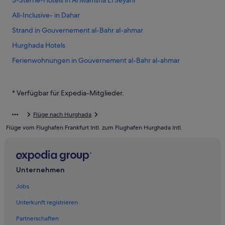
3-Sterne-Hotels in Al Mamsha El Seyahi
All-Inclusive- in Dahar
Strand in Gouvernement al-Bahr al-ahmar
Hurghada Hotels
Ferienwohnungen in Gouvernement al-Bahr al-ahmar
Al Mamsha El Seyahi: Hotels
5-Sterne-Hotels in Hurghada
* Verfügbar für Expedia-Mitglieder.
Village Road: Hotels
Flüge nach Hurghada
Hotels mit Wellnessbereich in Village Road
Flüge vom Flughafen Frankfurt Intl. zum Flughafen Hurghada Intl.
Hotels mit Meerblick in Gouvernement al-Bahr al-ahmar
Hotels nahe Hurghada Museum
All-Inclusive- in Hurghada
Unternehmen
All-Inclusive- in Gouvernement al-Bahr al-ahmar
Jobs
5-Sterne-Hotels in Dahar
Unterkunft registrieren
Luxus in Hurghada
Partnerschaften