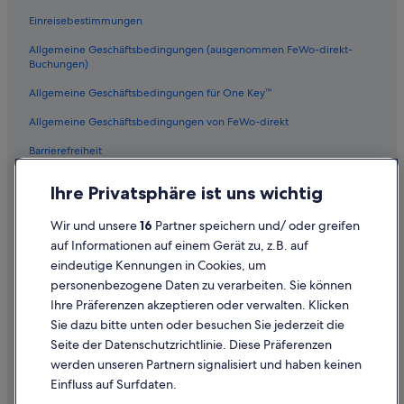
Einreisebestimmungen
Allgemeine Geschäftsbedingungen (ausgenommen FeWo-direkt-
Buchungen)
Allgemeine Geschäftsbedingungen für One Key™
Allgemeine Geschäftsbedingungen von FeWo-direkt
Barrierefreiheit
Datenschutz
Ihre Privatsphäre ist uns wichtig
Cookies
Wir und unsere
16
Partner speichern und/ oder greifen
Rechtliche Hinweise/Kontakt
auf Informationen auf einem Gerät zu, z.B. auf
eindeutige Kennungen in Cookies, um
Inhaltsrichtlinien und Melden von Inhalten
personenbezogene Daten zu verarbeiten. Sie können
Ihre Präferenzen akzeptieren oder verwalten. Klicken
Hilfe
Sie dazu bitte unten oder besuchen Sie jederzeit die
Hilfe
Seite der Datenschutzrichtlinie. Diese Präferenzen
werden unseren Partnern signalisiert und haben keinen
Flug stornieren
Einfluss auf Surfdaten.
Hotel- oder Ferienunterkunftsbuchung stornieren