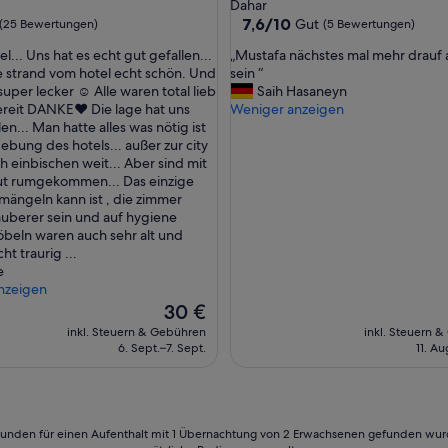
Sterne-
Dahar
e
ft
Unterkunft
7.6
7,6/10
Gut
(25 Bewertungen)
(5 Bewertungen)
l
von
l
„
l... Uns hat es echt gut gefallen...
„Mustafa nächstes mal mehr drauf
10,
t
M
 strand vom hotel echt schön. Und
sein “
Gut,
e
u
uper lecker ☺️ Alle waren total lieb
Saih Hasaneyn
ngen)
(5
.
s
ereit DANKE♥️ Die lage hat uns
Weniger anzeigen
Bewertungen)
D
t
en... Man hatte alles was nötig ist
i
a
ebung des hotels... außer zur city
e
f
h einbischen weit... Aber sind mit
H
a
ut rumgekommen... Das einzige
i
n
mängeln kann ist , die zimmer
l
ä
uberer sein und auf hygiene
f
c
beln waren auch sehr alt und
e
h
ht traurig ...
k
s
e
a
t
nzeigen
m
e
Der
30 €
p
s
Preis
inkl. Steuern & Gebühren
inkl. Steuern 
r
m
beträgt
6. Sept.–7. Sept.
11. Au
o
a
30 €
m
l
p
m
t
e
.
h
24 Stunden für einen Aufenthalt mit 1 Übernachtung von 2 Erwachsenen gefunden wu
S