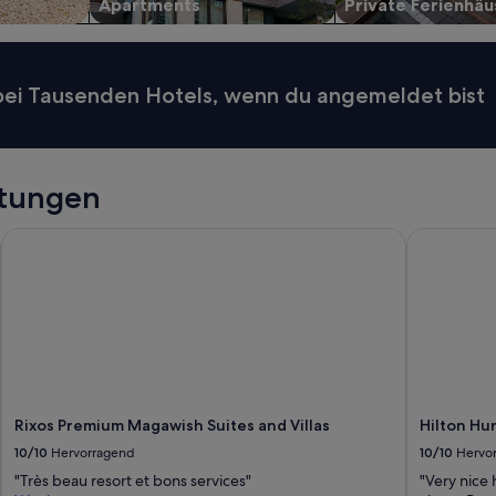
Apartments
Private Ferienhäu
-
L
e
i
 bei Tausenden Hotels, wenn du angemeldet bist
s
t
u
n
g
tungen
s
v
Rixos Premium Magawish Suites and Villas
Hilton Hur
e
r
h
ä
l
t
n
i
s
i
Rixos Premium Magawish Suites and Villas
Hilton Hu
s
10/10
Hervorragend
10/10
Hervo
t
g
"Très beau resort et bons services"
"Very nice 