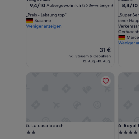
Unterkunft
Unterkun
9.4
8.4
9,4/10
8,4/10
Außergewöhnlich
(26 Bewertungen)
von
von
„
„
„Preis - Leistung top“
„Super Ser
10,
10,
P
S
Susanne
einer Haup
Außergewöhnlich,
Sehr
r
u
Weniger anzeigen
Verkehrsa
(26
gut,
e
p
Geräuschb
Bewertungen)
(48
i
e
Marce
Bewertu
s
r
Weniger a
-
S
Der
31 €
L
e
Preis
inkl. Steuern & Gebühren
e
r
beträgt
12. Aug.–13. Aug.
i
v
31 €
s
i
La casa beach
Royal Be
t
c
u
e
n
.
g
T
t
o
o
l
p
l
“
e
D
La casa beach
Royal Be
5. La casa beach
6. Royal
a
c
2.0-
4.0-
h