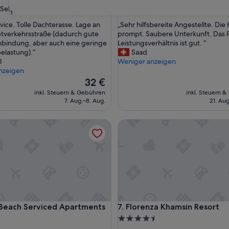
ft
Unterkunft
9.2
9,2/10
Sehr gut
Wunderbar
(48 Bewertungen)
(27 Bewertun
31
von
„
vice. Tolle Dachterasse. Lage an
„Sehr hilfsbereite Angestellte. Die 
10,
S
tverkehrsstraße (dadurch gute
prompt. Saubere Unterkunft. Das P
Wunderbar,
e
nbindung, aber auch eine geringe
Leistungsverhältnis ist gut. “
(27
h
elastung).“
Saad
Bewertungen)
r
l
Weniger anzeigen
ngen)
h
nzeigen
i
Der
32 €
l
Preis
inkl. Steuern & Gebühren
inkl. Steuern 
f
beträgt
7. Aug.–8. Aug.
21. Au
s
32 €
b
ach Serviced Apartments
Florenza Khamsin Resort
e
r
e
i
t
e
A
n
g
ach Serviced Apartments
Florenza Khamsin Resort
 Beach Serviced Apartments
7. Florenza Khamsin Resort
e
s
4.5-
t