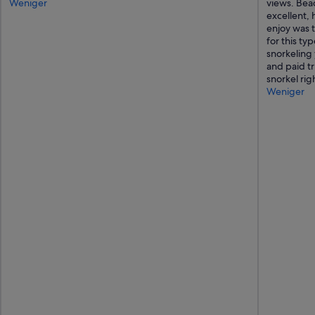
u
Weniger
views. Beac
t
excellent, 
.
enjoy was t
“
for this ty
snorkeling 
and paid tr
snorkel rig
Weniger