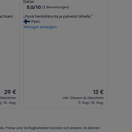
Sterne-
Dahar
l
Unterkunft
5.0
5,0/10
(2 Bewertungen)
ä
von
s
„
 achsam
„Hyvä henkilökunta ja palvelut lähellä.“
10,
s
H
Petri
(2
i
y
Weniger anzeigen
Bewertungen)
g
v
t
ä
,
h
n
e
i
n
c
k
h
i
t
l
s
ö
a
k
u
u
b
n
Der
Der
29 €
13 €
e
t
Preis
Preis
& Gebühren
inkl. Steuern & Gebühren
r
a
beträgt
beträgt
g.–12. Aug.
11. Aug.–12. Aug.
,
j
29 €
13 €
H
a
a
p
a
a
r
l
rde. Preise und Verfügbarkeiten können sich ändern. Es können
f