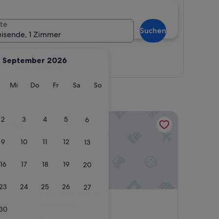
te
Suchen
eisende, 1 Zimmer
September 2026
Karte anzeigen
g
ienstag
Mittwoch
Donnerstag
Freitag
Samstag
Sonntag
Mi
Do
Fr
Sa
So
Scandic Resort
2
3
4
5
6
9
10
11
12
13
16
17
18
19
20
23
24
25
26
27
Scandic Resort
4. Scandic Resort
5.0-
30
Sterne-
Dahar