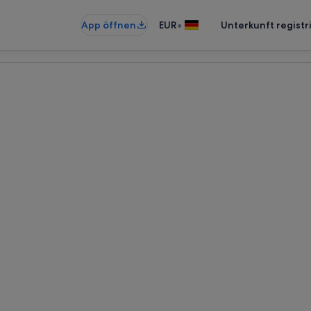
•
App öffnen
EUR
Unterkunft registr