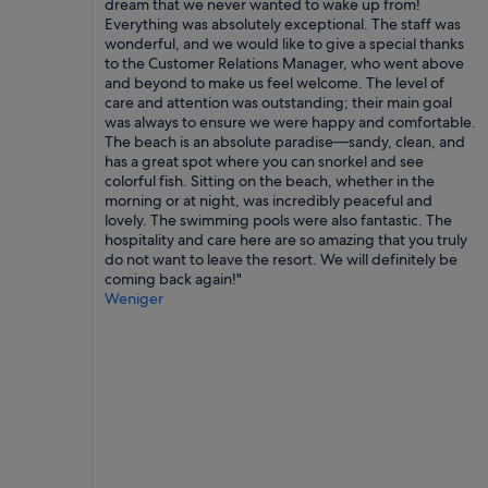
c
dream that we never wanted to wake up from!
n
.
h
Everything was absolutely exceptional. The staff was
,
U
e
wonderful, and we would like to give a special thanks
d
n
i
to the Customer Relations Manager, who went above
a
d
n
and beyond to make us feel welcome. The level of
e
d
e
care and attention was outstanding; their main goal
h
a
g
was always to ensure we were happy and comfortable. ​
e
s
e
The beach is an absolute paradise—sandy, clean, and
r
e
r
has a great spot where you can snorkel and see
m
s
i
colorful fish. Sitting on the beach, whether in the
i
s
n
morning or at night, was incredibly peaceful and
t
e
g
lovely. The swimming pools were also fantastic. The
t
n
e
hospitality and care here are so amazing that you truly
l
s
G
do not want to leave the resort. We will definitely be
e
u
e
coming back again!"
r
p
r
Weniger
e
e
ä
m
r
u
N
l
s
i
e
c
v
c
h
e
k
b
a
e
e
u
r
l
.
☺️
a
P
A