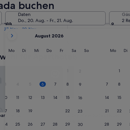
hada buchen
In zwei Monaten
Daten
Gäs
2. Okt. - 4. Okt.
Do., 20. Aug. - Fr., 21. Aug.
2 R
In vier Monaten
27. Nov. - 29. Nov.
Derzeit
August 2026
werden
die
Monate
Montag
Dienstag
Mittwoch
Donnerstag
Freitag
Samstag
Sonntag
Monta
D
Mo
Di
Mi
Do
Fr
Sa
So
Mo
Di
wahl für Aparthotels
August
2026
und
rtments
Sky View Suites Hotel
1
1
2
September
2026
3
4
5
6
7
8
7
8
9
angezeigt.
10
11
12
13
14
15
14
15
16
17
18
19
20
21
22
21
22
23
rtments
Sky View Suites Hotel
apartments
3. Sky View Suites Hotel
3.5-
24
25
26
27
28
29
28
29
30
Sterne-
Dahar