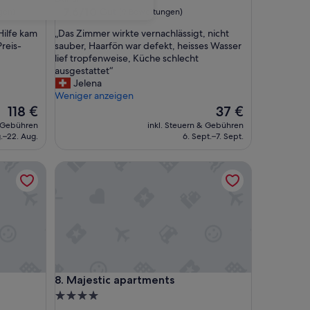
Unterkunft
7.6
7,6/10
Gut
gen)
(9 Bewertungen)
von
„
Hilfe kam
„Das Zimmer wirkte vernachlässigt, nicht
10,
D
reis-
sauber, Haarfön war defekt, heisses Wasser
Gut,
a
lief tropfenweise, Küche schlecht
(9
s
ausgestattet“
Bewertungen)
Z
Jelena
i
Weniger anzeigen
m
Der
Der
118 €
37 €
m
Preis
Preis
& Gebühren
inkl. Steuern & Gebühren
e
beträgt
beträgt
g.–22. Aug.
6. Sept.–7. Sept.
r
118 €
37 €
w
Majestic apartments
i
r
k
t
e
v
e
r
n
Majestic apartments
8. Majestic apartments
a
c
4.0-
h