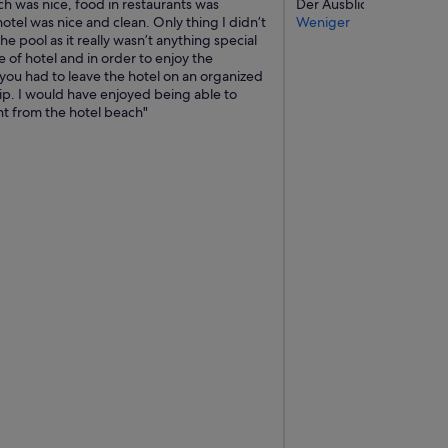
h
h was nice, food in restaurants was
Der Ausblick direkt auf 
l
hotel was nice and clean. Only thing I didn’t
Weniger
e
he pool as it really wasn’t anything special
c
pe of hotel and in order to enjoy the
h
you had to leave the hotel on an organized
t
ip. I would have enjoyed being able to
a
ht from the hotel beach"
u
s
g
e
s
t
a
t
t
e
t
“