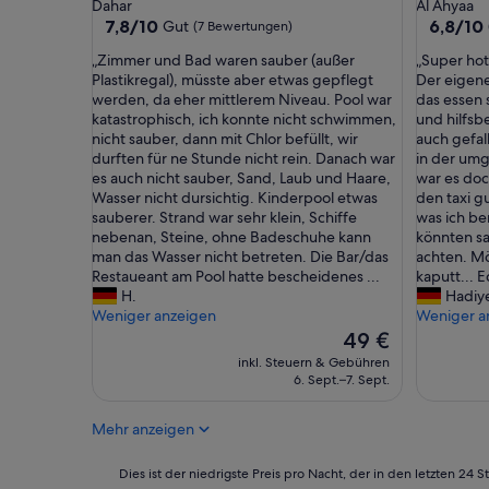
Sterne-
Sterne-
Dahar
Al Ahyaa
t
Unterkunft
Unterkun
7.8
6.8
7,8/10
6,8/10
Gut
(7 Bewertungen)
e
von
von
r
„
„
„Zimmer und Bad waren sauber (außer
„Super hote
10,
10,
a
Z
S
Plastikregal), müsste aber etwas gepflegt
Der eigene
Gut,
(25
s
i
u
werden, da eher mittlerem Niveau. Pool war
das essen s
(7
Bewertu
s
m
p
katastrophisch, ich konnte nicht schwimmen,
und hilfsb
Bewertungen)
e
m
e
nicht sauber, dann mit Chlor befüllt, wir
auch gefall
.
e
r
durften für ne Stunde nicht rein. Danach war
in der umg
L
r
h
es auch nicht sauber, Sand, Laub und Haare,
war es doc
a
u
o
Wasser nicht dursichtig. Kinderpool etwas
den taxi g
g
n
t
sauberer. Strand war sehr klein, Schiffe
was ich be
e
d
e
nebenan, Steine, ohne Badeschuhe kann
könnten sa
a
B
l
man das Wasser nicht betreten. Die Bar/das
achten. Mö
n
a
.
Restaueant am Pool hatte bescheidenes ...
kaputt... Ec
e
d
.
H.
Hadiy
i
w
.
Weniger anzeigen
Weniger a
n
a
U
Der
49 €
e
r
n
Preis
inkl. Steuern & Gebühren
r
e
s
beträgt
6. Sept.–7. Sept.
H
n
h
49 €
a
s
a
u
Mehr anzeigen
a
t
p
u
e
t
b
s
Dies
Dies ist der niedrigste Preis pro Nacht, der in den letzten 
v