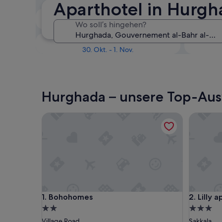
Aparthotel in Hurg
In zwei Wochen
Wo soll’s hingehen?
21. Aug. - 23. Aug.
In drei Monaten
30. Okt. - 1. Nov.
Hurghada – unsere Top-Aus
Bohohomes
Lilly apa
Bohohomes
Lilly apa
1. Bohohomes
2. Lilly 
2.0-
3.0-
Sterne-
Sterne-
Village Road
Sakkala