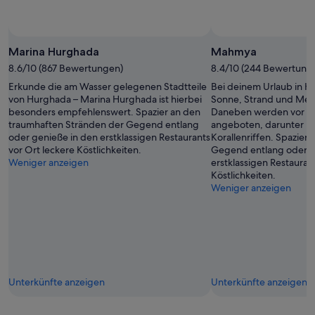
Marina Hurghada
Mahmya
8.6/10 (867 Bewertungen)
8.4/10 (244 Bewertung
Erkunde die am Wasser gelegenen Stadtteile
Bei deinem Urlaub in H
von Hurghada – Marina Hurghada ist hierbei
Sonne, Strand und Me
besonders empfehlenswert. Spazier an den
Daneben werden vor Ort
traumhaften Stränden der Gegend entlang
angeboten, darunter E
oder genieße in den erstklassigen Restaurants
Korallenriffen. Spazier 
vor Ort leckere Köstlichkeiten.
Gegend entlang oder g
Weniger anzeigen
erstklassigen Restauran
Köstlichkeiten.
Weniger anzeigen
Unterkünfte anzeigen
Unterkünfte anzeigen