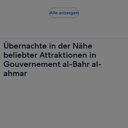
30
pro
Bewertungen.
Minuten
Erw.
Wird
Alle anzeigen
in
einem
neuen
Tab
geöffnet
Übernachte in der Nähe
beliebter Attraktionen in
Gouvernement al-Bahr al-
ahmar