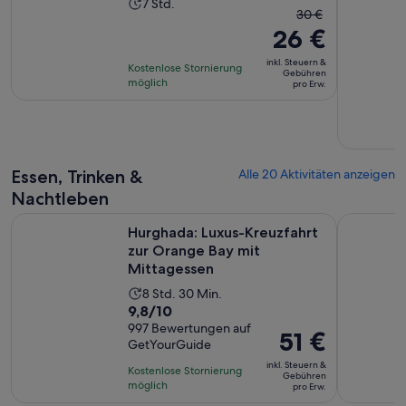
Die
7 Std.
Der
30 €
Aktivität
26 €
vorherige
dauert
Preis
7
inkl. Steuern &
Kostenlose Stornierung
war
Gebühren
Stunden
möglich
pro Erw.
30 €
und
der
aktuelle
Preis
Essen, Trinken &
Alle 20 Aktivitäten anzeigen
beträgt
Nachtleben
26 €
Hurghada: Luxus-Kreuzfahrt zur Orange Bay mit Mittagesse
Hurghada: 
pro
Hurghada: Luxus-Kreuzfahrt
Erw.
zur Orange Bay mit
Mittagessen
Die
8 Std. 30 Min.
9.8
9,8/10
Aktivität
von
997 Bewertungen auf
dauert
Der
51 €
GetYourGuide
10,
8
Preis
basierend
inkl. Steuern &
Stunden
Kostenlose Stornierung
beträgt
Gebühren
auf
möglich
und
pro Erw.
51 €
997