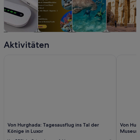
Touren und
Wasseraktivitäten
Tiere & Natur
Geschichte &
Tagesausflüge
Kultur
Aktivitäten
Von Hurghada: Tagesausflug ins Tal der Könige in Luxor
Von Hurgh
Von Hurghada: Tagesausflug ins Tal der
Von Hurg
Könige in Luxor
Museum 