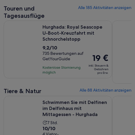
Touren und
Alle 185 Aktivitäten anzeigen
Tagesausflüge
Hurghada: Royal Seascope U-Boot-Kreuzfahrt mit Schnorch
Von Safag
Hurghada: Royal Seascope
U-Boot-Kreuzfahrt mit
Schnorchelstopp
9.2
9,2/10
von
735 Bewertungen auf
Der
19 €
GetYourGuide
10,
Preis
basierend
inkl. Steuern &
Kostenlose Stornierung
beträgt
Gebühren
auf
möglich
pro Erw.
19 €
735
pro
Bewertungen.
Erw.
Tiere & Natur
Alle 88 Aktivitäten anzeigen
Schwimmen Sie mit Delfinen im Delfinhaus mit Mittagessen
VIP Schno
Schwimmen Sie mit Delfinen
im Delfinhaus mit
Mittagessen - Hurghada
Die
7 Std.
10.0
10/10
Aktivität
von
4 Viator-