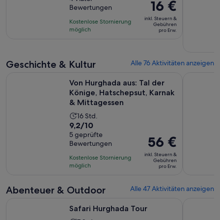
dauert
Der
16 €
Bewertungen
10,
7
Preis
basierend
inkl. Steuern &
Stunden
Kostenlose Stornierung
beträgt
Gebühren
auf
möglich
pro Erw.
16 €
4
pro
Bewertungen.
Erw.
Geschichte & Kultur
Alle 76 Aktivitäten anzeigen
Von Hurghada aus: Tal der Könige, Hatschepsut, Karnak & M
Tagesausf
Von Hurghada aus: Tal der
Könige, Hatschepsut, Karnak
& Mittagessen
Die
16 Std.
9.2
9,2/10
Aktivität
von
5 geprüfte
dauert
Der
56 €
Bewertungen
10,
16
Preis
basierend
inkl. Steuern &
Stunden
Kostenlose Stornierung
beträgt
Gebühren
auf
möglich
pro Erw.
56 €
5
pro
Bewertungen.
Abenteuer & Outdoor
Alle 47 Aktivitäten anzeigen
Erw.
Wird in einem neuen Tab geöffnet
Safari Hurghada Tour
El Gouna:
Safari Hurghada Tour