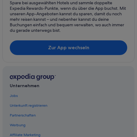
Luxus in Hurghada
Spare bei ausgewählten Hotels und sammle doppelte
Expedia Rewards-Punkte, wenn du über die App buchst. Mit
Red Sea Hotels in Hurghada
unseren App-Angeboten kannst du sparen, damit du noch
mehr reisen kannst – und nebenher kannst du deine
Pickalbatros Hotels in El Gouna
Buchungen einfach und bequem verwalten, wo auch immer
5-Sterne-Hotels in Marsa Alam
du gerade unterwegs bist.
Ferienwohnungen in Hurghada
Zur App wechseln
Unternehmen
Jobs
Unterkunft registrieren
Partnerschaften
Werbung
Affiliate Marketing