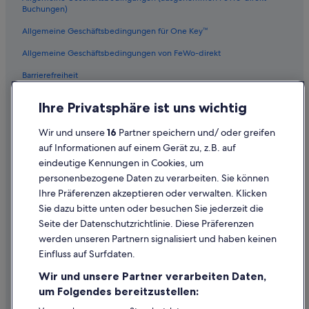
Buchungen)
Allgemeine Geschäftsbedingungen für One Key™
Allgemeine Geschäftsbedingungen von FeWo-direkt
Barrierefreiheit
Datenschutz
Ihre Privatsphäre ist uns wichtig
Cookies
Wir und unsere
16
Partner speichern und/ oder greifen
Rechtliche Hinweise/Kontakt
auf Informationen auf einem Gerät zu, z.B. auf
eindeutige Kennungen in Cookies, um
Inhaltsrichtlinien und Melden von Inhalten
personenbezogene Daten zu verarbeiten. Sie können
Ihre Präferenzen akzeptieren oder verwalten. Klicken
Hilfe
Sie dazu bitte unten oder besuchen Sie jederzeit die
Hilfe
Seite der Datenschutzrichtlinie. Diese Präferenzen
werden unseren Partnern signalisiert und haben keinen
Flug stornieren
Einfluss auf Surfdaten.
Hotel- oder Ferienunterkunftsbuchung stornieren
Wir und unsere Partner verarbeiten Daten,
Rückerstattungsdauer
um Folgendes bereitzustellen:
Expedia-Gutschein einlösen