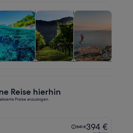
 einem neuen Tab geöffnet
Wird in einem neuen Tab geöffnet
Wird in einem neuen Tab geöffnet
Wird in einem ne
Wird 
touren
asseraktivitäten
Essen, Trinken & Nachtleben
Abenteuer & Outdoor
Tiere & N
asseraktivitäten
Essen, Trinken &
Abenteuer &
Tiere & N
Nachtleben
Outdoor
e Reise hierhin
lisierte Preise anzuzeigen.
Der
394 €
841 €
Preis