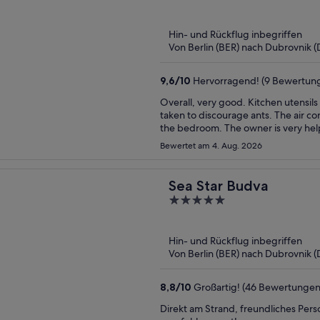
out
of
Hin- und Rückflug inbegriffen
5
Von Berlin (BER) nach Dubrovnik 
9,6
/
10
Hervorragend! (9 Bewertun
Overall, very good. Kitchen utensils
taken to discourage ants. The air con
the bedroom. The owner is very help
Bewertet am 4. Aug. 2026
Sea Star Budva
5
out
of
Hin- und Rückflug inbegriffen
5
Von Berlin (BER) nach Dubrovnik 
8,8
/
10
Großartig! (46 Bewertungen
Direkt am Strand, freundliches Pers