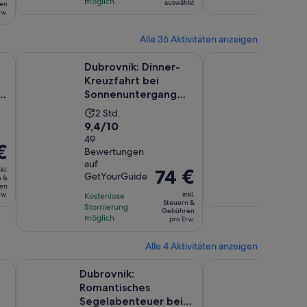
möglich
möglich
11
15
auswählst
en
rw.
Bewertungen.
Bewert
Alle 36 Aktivitäten anzeigen
Wird in einem neuen Tab geöffnet
Wird in einem 
Schnorch...
d Bootsfahrt durch die Altstadt von Dubrov...
Dubrovnik: Dinner-Kreuzfahrt bei Sonnenuntergang durch 
Ston und Insel Korcu
Dubrovnik: Dinner-
Ston u
Kreuzfahrt bei
Korcul
e
Sonnenuntergang
Weinv
durch die Altstadt
Die
Die
2 Std.
11 Std
9.4
8.2
9,4/10
8,2/10
Aktivität
Aktiv
von
49
von
27 gepr
dauert
daue
€
Bewertungen
Bewert
10,
10,
2
11
auf
basierend
basier
Stunden
Stun
kl.
Der
74 €
Kostenlo
t
GetYourGuide
n &
auf
auf
Stornier
Preis
en
möglich
rw.
inkl.
49
Kostenlose
27
beträgt
Steuern &
Stornierung
Bewertungen.
Bewert
Gebühren
74 €
möglich
pro Erw.
pro
Erw.
Alle 4 Aktivitäten anzeigen
Wird in einem neuen Tab geöffnet
Wird in einem neuen Tab 
für ...
 Sonnenuntergang durch die Altstadt
Dubrovnik: Romantisches Segelabenteuer bei Sonnenunte
Private Fotosession i
Dubrovnik:
Privat
Romantisches
in Dub
Segelabenteuer bei
Altsta