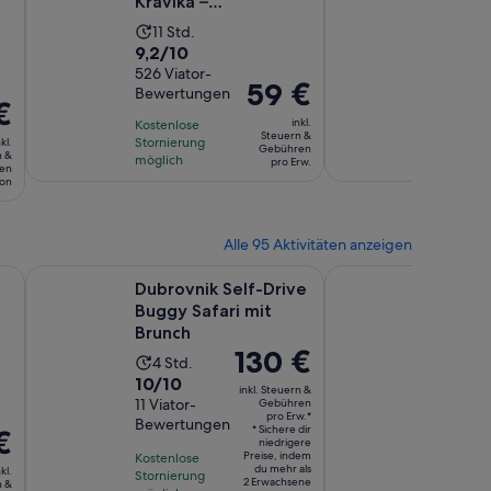
Kravika –
mit Mi
ganztägiger Ausflug
Dubrov
Die
Die
11 Std.
8 Std
von Dubrovnik
9.2
9.6
9,2/10
9,6/10
Aktivität
Aktiv
von
526 Viator-
von
885 Viat
dauert
daue
Der
59 €
Bewertungen
Bewert
10,
10,
11
8
€
Preis
basierend
basier
Stunden
Stun
inkl.
Kostenlose
Kostenlo
beträgt
Steuern &
auf
auf
Stornierung
Stornier
kl.
t
Gebühren
59 €
n &
möglich
möglich
pro Erw.
526
885
en
pro
son
Bewertungen.
Bewert
Erw.
Alle 95 Aktivitäten anzeigen
in einem neuen Tab geöffnet
 in einem neuen Tab geöffnet
Wird in eine
Dubrovnik Self-Drive Buggy Safari mit Brunch
Dubrovnik Elaphiti B
Dubrovnik Self-Drive
Dubrovn
Buggy Safari mit
Blaue 
Brunch
besten
Der
130 €
private
Die
Die
4 Std.
8 Std.
Preis
Schnel
10.0
9.6
10/10
9,6/10
Aktivität
Aktivi
inkl. Steuern &
beträgt
von
11 Viator-
von
15 Viator
Gebühren
dauert
dauer
pro Erw.*
130 €
Bewertungen
Bewertu
10,
10,
4
8
* Sichere dir
€
pro
niedrigere
basierend
basiere
Stunden
Stun
Preise, indem
Kostenlose
Kostenlos
Erw.*
du mehr als
kl.
auf
auf
Stornierung
Stornieru
t
2 Erwachsene
n &