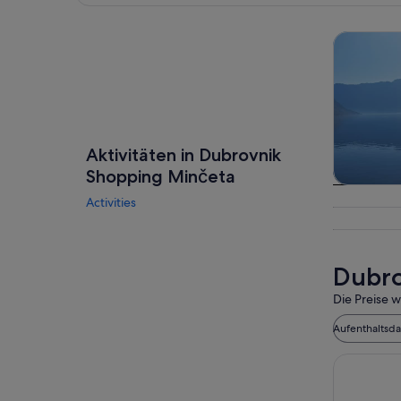
Karte erkunden
Touren un
Aktivitäten in Dubrovnik
Shopping Minčeta
Touren
Activities
Tagesau
Dubro
Die Preise w
Aufenthaltsd