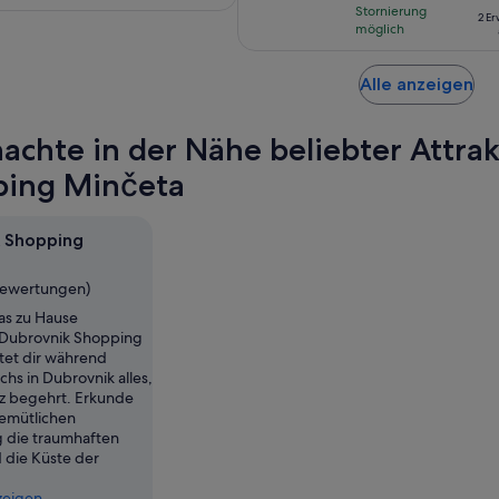
Pers
Stornierung
Bewertungen.
Bewertungen.
pro
2 E
möglich
Erw.
Wi
Alle anzeigen
in
ei
achte in der Nähe beliebter Attra
ne
Ta
ing Minčeta
ge
 Shopping
Bewertungen)
as zu Hause
 Dubrovnik Shopping
tet dir während
hs in Dubrovnik alles,
z begehrt. Erkunde
emütlichen
 die traumhaften
 die Küste der
zeigen