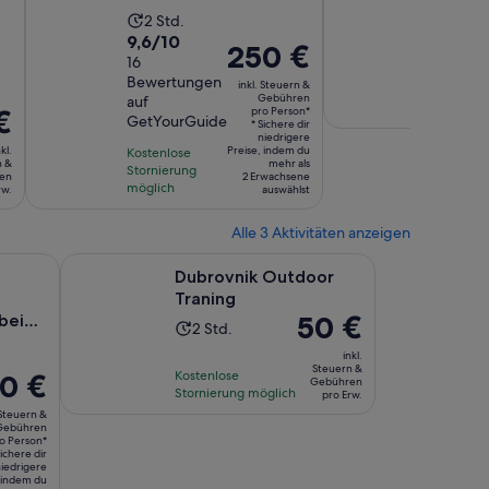
Sonnenuntergang
Die
Die
2 Std.
1 Std
9.6
9,6/10
Min.
Aktivität
Aktiv
Der
250 €
von
16
dauert
daue
Preis
Kostenlo
Bewertungen
10,
inkl. Steuern &
2
1
Stornier
beträgt
Gebühren
auf
basierend
möglich
Stunden
Stun
€
pro Person*
250 €
GetYourGuide
* Sichere dir
auf
und
pro
niedrigere
kl.
Preise, indem du
16
Kostenlose
30
t
Person*
n &
mehr als
Stornierung
Bewertungen.
en
2 Erwachsene
Minu
möglich
rw.
auswählst
Alle 3 Aktivitäten anzeigen
n Tab geöffnet
Wird in einem neuen Tab geöf
Wird in einem neuen Tab 
abenteuer bei Sonnenuntergang
Dubrovnik Outdoor Traning
Dubrovnik Outdoor
Traning
Der
50 €
bei
Die
2 Std.
g
Preis
Aktivität
inkl.
beträgt
Steuern &
dauert
Kostenlose
0 €
Gebühren
50 €
Stornierung möglich
2
pro Erw.
s
pro
 Steuern &
Stunden
ägt
Gebühren
Erw.
o Person*
 €
Sichere dir
iedrigere
 indem du