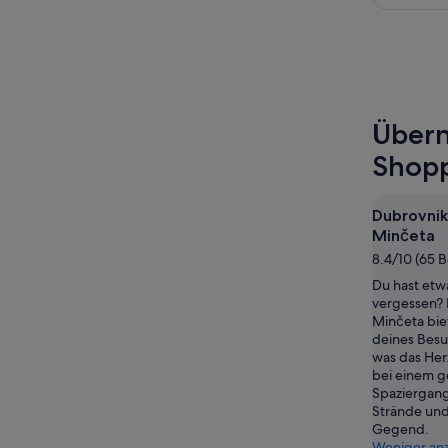
Übern
Shopp
Dubrovnik
Minčeta
8.4/10 (65 
Du hast etw
vergessen?
Minčeta bie
deines Besuc
was das Her
bei einem g
Spaziergang
Strände und
Gegend.
Weniger an