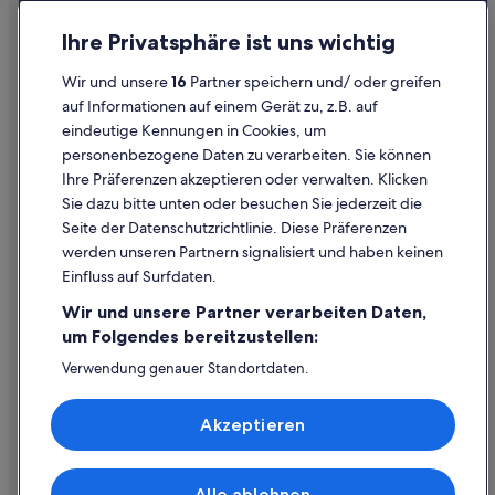
Hotels mit Parkplatz in Altstadt von Dubrovnik
Datenschutz
Ihre Privatsphäre ist uns wichtig
Best Western Hotels in Dubrovnik
Cookies
Wir und unsere
16
Partner speichern und/ oder greifen
Hotels nahe Seilbahn von Dubrovnik
Rechtliche Hinweise/Kontakt
auf Informationen auf einem Gerät zu, z.B. auf
Hotels mit Wellnessbereich in Dubrovnik
eindeutige Kennungen in Cookies, um
Inhaltsrichtlinien und Melden von Inhalten
B&B in Dubrovnik
personenbezogene Daten zu verarbeiten. Sie können
Ihre Präferenzen akzeptieren oder verwalten. Klicken
Haustierfreundliche in Altstadt von Dubrovnik
Hilfe
Sie dazu bitte unten oder besuchen Sie jederzeit die
Familien in Dubrovnik-Neretva
Hilfe
Seite der Datenschutzrichtlinie. Diese Präferenzen
Bosanka Hotels
werden unseren Partnern signalisiert und haben keinen
Flug stornieren
Einfluss auf Surfdaten.
Golf in Dubrovnik-Neretva
Hotel- oder Ferienunterkunftsbuchung stornieren
Wir und unsere Partner verarbeiten Daten,
5-Sterne-Hotels in Altstadt von Dubrovnik
Rückerstattungsdauer
um Folgendes bereitzustellen:
Altstadt von Dubrovnik: Hotels
Expedia-Gutschein einlösen
Verwendung genauer Standortdaten.
Hostels in Dubrovnik
Endgeräteeigenschaften zur Identifikation aktiv abfragen.
Internationale Reisedokumente
Speichern von oder Zugriff auf Informationen auf einem
Accor Hotels in Dubrovnik
Akzeptieren
Endgerät. Personalisierte Werbung und Inhalte, Messung
von Werbeleistung und der Performance von Inhalten,
Luxus in Dubrovnik
Zielgruppenforschung sowie Entwicklung und
Dubrovnik Hotels
Verbesserung von Angeboten.
Alle ablehnen