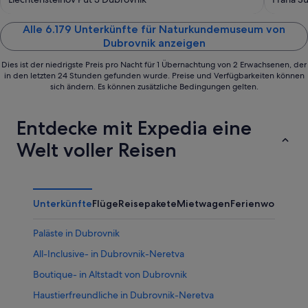
of
of
5
5
Alle 6.179 Unterkünfte für Naturkundemuseum von
Dubrovnik anzeigen
Dies ist der niedrigste Preis pro Nacht für 1 Übernachtung von 2 Erwachsenen, der
in den letzten 24 Stunden gefunden wurde. Preise und Verfügbarkeiten können
sich ändern. Es können zusätzliche Bedingungen gelten.
Entdecke mit Expedia eine
Welt voller Reisen
Unterkünfte
Flüge
Reisepakete
Mietwagen
Ferienwohnung
Paläste in Dubrovnik
All-Inclusive- in Dubrovnik-Neretva
Boutique- in Altstadt von Dubrovnik
Haustierfreundliche in Dubrovnik-Neretva