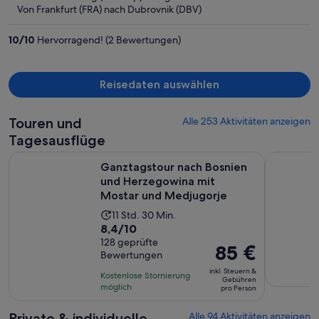
beträgt
Von Frankfurt (FRA) nach Dubrovnik (DBV)
er
2.164 €
10
/
10
Hervorragend! (2 Bewertungen)
pro
Person
Reisedaten auswählen
Touren und
Alle 253 Aktivitäten anzeigen
Tagesausflüge
Ganztagstour nach Bosnien und Herzegowina mit Mostar u
Montenegr
Ganztagstour nach Bosnien
und Herzegowina mit
Mostar und Medjugorje
Die
11 Std. 30 Min.
8.4
8,4/10
Aktivität
von
128 geprüfte
dauert
Der
85 €
Bewertungen
10,
11
Preis
basierend
inkl. Steuern &
Stunden
Kostenlose Stornierung
beträgt
Gebühren
auf
möglich
und
pro Person
85 €
128
30
pro
Private & individuelle
Alle 94 Aktivitäten anzeigen
Bewertungen.