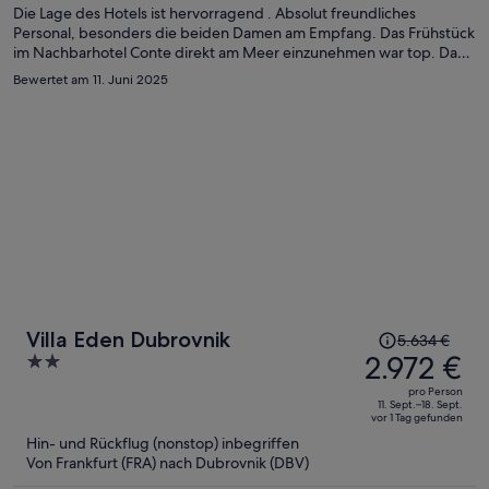
Person
Die Lage des Hotels ist hervorragend . Absolut freundliches
Personal, besonders die beiden Damen am Empfang. Das Frühstück
im Nachbarhotel Conte direkt am Meer einzunehmen war top. Das
Zimmer im EG kann ich nicht empfehlen. Durch das Fenster zum
Bewertet am 11. Juni 2025
Hof/Fußweg ist es von außen einsehbar.
Der
Villa Eden Dubrovnik
5.634 €
Preis
2.972 €
2
betrug
out
pro Person
5.634 €,
of
11. Sept.–18. Sept.
vor 1 Tag gefunden
jetzt
5
Hin- und Rückflug (nonstop) inbegriffen
beträgt
Von Frankfurt (FRA) nach Dubrovnik (DBV)
er