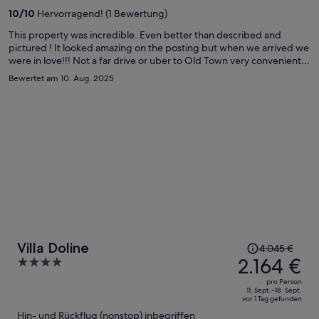
2.972 €
10
/
10
Hervorragend! (1 Bewertung)
pro
Person
This property was incredible. Even better than described and
pictured ! It looked amazing on the posting but when we arrived we
were in love!!! Not a far drive or uber to Old Town very convenient
location for the villa. Super comfortable rooms and bathrooms
Bewertet am 10. Aug. 2025
newly renovated. Very modern. Pool is excellent - tanning is
exceptional if you want to tan and swim. Host is extremely friendly
and hospitable. Very safe - we were 6 women. Highly
recommended!
Der
Villa Doline
4.045 €
Preis
2.164 €
4
betrug
out
pro Person
4.045 €,
of
11. Sept.–18. Sept.
vor 1 Tag gefunden
jetzt
5
Hin- und Rückflug (nonstop) inbegriffen