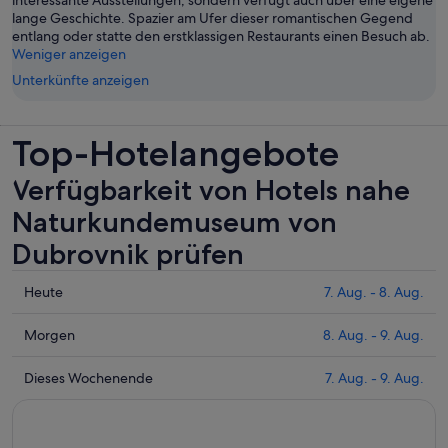
lange Geschichte. Spazier am Ufer dieser romantischen Gegend
entlang oder statte den erstklassigen Restaurants einen Besuch ab.
Weniger anzeigen
Unterkünfte anzeigen
Top-Hotelangebote
Verfügbarkeit von Hotels nahe
Naturkundemuseum von
Dubrovnik prüfen
Prüfe
Heute
7. Aug. - 8. Aug.
die
Preise
Prüfe
Morgen
8. Aug. - 9. Aug.
nahe
die
Naturkundemuseum
Preise
Prüfe
Dieses Wochenende
7. Aug. - 9. Aug.
von
nahe
die
Dubrovnik
Naturkundemuseum
Preise
für
von
nahe