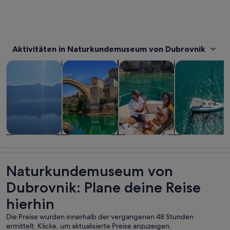
Aktivitäten in Naturkundemuseum von Dubrovnik
Wird in einem neuen Tab geöffne
Wird in einem neuen Tab
W
Touren und Tagesausflüge
Geschichte & Kultur
Private & individuelle Touren
Schiffs- und B
Touren und
Geschichte &
Private &
Schiffs- und
Tagesausflüge
Kultur
individuelle
Bootstouren
Touren
Naturkundemuseum von
Dubrovnik: Plane deine Reise
hierhin
Die Preise wurden innerhalb der vergangenen 48 Stunden
ermittelt. Klicke, um aktualisierte Preise anzuzeigen.