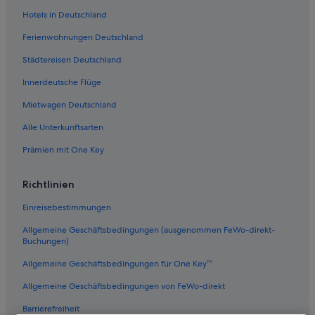
Hotels mit Pool in Dubrovnik
Hotels in Deutschland
Aparthotels in Dubrovnik-Neretva
Ferienwohnungen Deutschland
3-Sterne-Hotels in Altstadt von Dubrovnik
Städtereisen Deutschland
Abenteuer in Dubrovnik
Innerdeutsche Flüge
Hotels mit Frühstück in Altstadt von Dubrovnik
Mietwagen Deutschland
5-Sterne-Hotels in Dubrovnik
Alle Unterkunftsarten
Hotels nahe Insel Lokrum
Prämien mit One Key
Günstige in Dubrovnik
Historische in Altstadt von Dubrovnik
Richtlinien
Strand in Dubrovnik-Neretva
Einreisebestimmungen
Hotels mit Restaurant in Dubrovnik
Allgemeine Geschäftsbedingungen (ausgenommen FeWo-direkt-
Hotels mit Parkplatz in Dubrovnik
Buchungen)
Ferienwohnungen in Dubrovnik-Neretva
Allgemeine Geschäftsbedingungen für One Key™
Dubrovnik-Neretva: Hotels
Allgemeine Geschäftsbedingungen von FeWo-direkt
All-Inclusive- in Dubrovnik
Barrierefreiheit