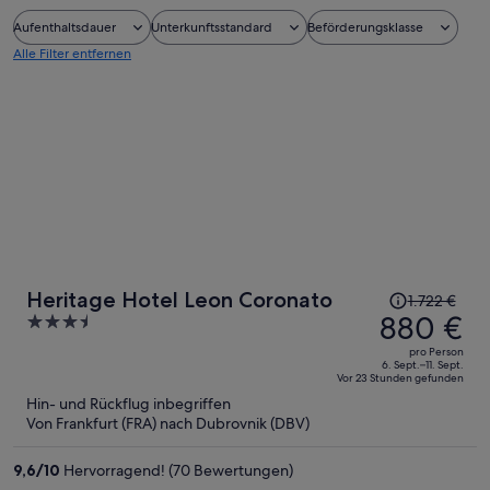
Aufenthaltsdauer
Unterkunftsstandard
Beförderungsklasse
Alle Filter entfernen
Der
Heritage Hotel Leon Coronato
1.722 €
Preis
880 €
3.5
betrug
out
pro Person
1.722 €,
of
6. Sept.–11. Sept.
Vor 23 Stunden gefunden
jetzt
5
Hin- und Rückflug inbegriffen
beträgt
Von Frankfurt (FRA) nach Dubrovnik (DBV)
er
880 €
9,6
/
10
Hervorragend! (70 Bewertungen)
pro