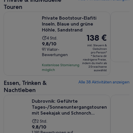
Minuten
Person
Touren
Private Bootstour-Elafiti Inseln, Blaue und grüne Höhle, San
Dubrovnik
Private Bootstour-Elafiti
Inseln, Blaue und grüne
Höhle, Sandstrand
Der
138 €
Die
4 Std.
Preis
9.8
9,8/10
Aktivität
inkl. Steuern &
beträgt
von
91 Viator-
Gebühren
dauert
pro Person*
138 €
Bewertungen
10,
4
* Sichere dir
niedrigere Preise,
pro
basierend
Stunden
indem du mehr als
Kostenlose Stornierung
Person*
2 Erwachsene
auf
möglich
auswählst
91
Bewertungen.
Essen, Trinken &
Alle 38 Aktivitäten anzeigen
Nachtleben
Dubrovnik: Geführte Tages-/Sonnenuntergangstouren mit Se
Gastro-Kre
Dubrovnik: Geführte
Tages-/Sonnenuntergangstouren
mit Seekajak und Schnorch...
Die
2 Std.
9.8
9,8/10
Aktivität
von
1.191 Bewertungen auf