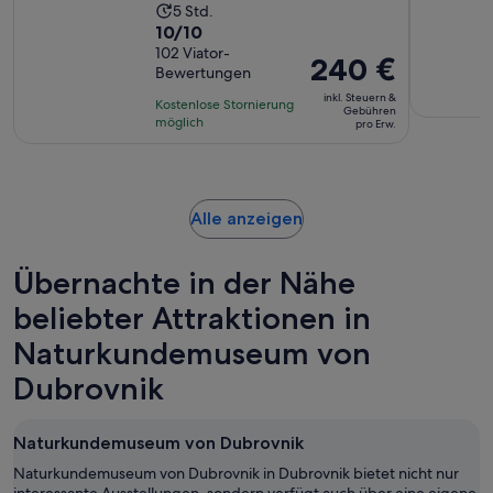
Die
5 Std.
10.0
10/10
Aktivität
von
102 Viator-
dauert
Der
240 €
Bewertungen
10,
5
Preis
basierend
inkl. Steuern &
Stunden
Kostenlose Stornierung
beträgt
Gebühren
auf
möglich
pro Erw.
240 €
102
pro
Bewertungen.
Erw.
Wird
Alle anzeigen
in
einem
Übernachte in der Nähe
neuen
Tab
beliebter Attraktionen in
geöffnet
Naturkundemuseum von
Dubrovnik
Naturkundemuseum von Dubrovnik
Naturkundemuseum von Dubrovnik in Dubrovnik bietet nicht nur
interessante Ausstellungen, sondern verfügt auch über eine eigene