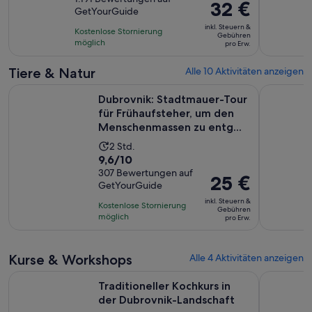
dauert
Der
32 €
GetYourGuide
10,
2
Preis
basierend
inkl. Steuern &
Stunden
Kostenlose Stornierung
beträgt
Gebühren
auf
möglich
pro Erw.
32 €
1191
pro
Tiere & Natur
Alle 10 Aktivitäten anzeigen
Bewertungen.
Erw.
Dubrovnik: Stadtmauer-Tour für Frühaufsteher, um den Men
Von Cavtat
Dubrovnik: Stadtmauer-Tour
für Frühaufsteher, um den
Menschenmassen zu entg...
Die
2 Std.
9.6
9,6/10
Aktivität
von
307 Bewertungen auf
dauert
Der
25 €
GetYourGuide
10,
2
Preis
basierend
inkl. Steuern &
Stunden
Kostenlose Stornierung
beträgt
Gebühren
auf
möglich
pro Erw.
25 €
307
pro
Bewertungen.
Erw.
Kurse & Workshops
Alle 4 Aktivitäten anzeigen
Wird in
Traditioneller Kochkurs in der Dubrovnik-Landschaft
Weinprobe
Traditioneller Kochkurs in
der Dubrovnik-Landschaft