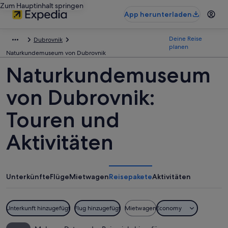
Zum Hauptinhalt springen
App herunterladen
Deine Reise
Dubrovnik
planen
Naturkundemuseum von Dubrovnik
Naturkundemuseum
von Dubrovnik:
Touren und
Aktivitäten
Unterkünfte
Flüge
Mietwagen
Reisepakete
Aktivitäten
Unterkunft hinzugefügt
Flug hinzugefügt
Mietwagen
Economy