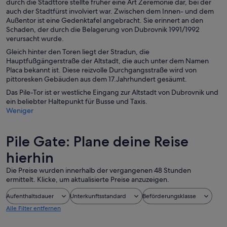
durch die Stadttore stellte früher eine Art Zeremonie dar, bei der
auch der Stadtfürst involviert war. Zwischen dem Innen- und dem
Außentor ist eine Gedenktafel angebracht. Sie erinnert an den
Schaden, der durch die Belagerung von Dubrovnik 1991/1992
verursacht wurde.
Gleich hinter den Toren liegt der Stradun, die
Hauptfußgängerstraße der Altstadt, die auch unter dem Namen
Placa bekannt ist. Diese reizvolle Durchgangsstraße wird von
pittoresken Gebäuden aus dem 17.Jahrhundert gesäumt.
Das Pile-Tor ist er westliche Eingang zur Altstadt von Dubrovnik und
ein beliebter Haltepunkt für Busse und Taxis.
Weniger
Pile Gate: Plane deine Reise
hierhin
Die Preise wurden innerhalb der vergangenen 48 Stunden
ermittelt. Klicke, um aktualisierte Preise anzuzeigen.
Aufenthaltsdauer
Unterkunftsstandard
Beförderungsklasse
Alle Filter entfernen