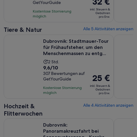
32 €
GetYourGuide
10,
2
Preis
basierend
inkl. Steuern &
Stunden
Kostenlose Stornierung
beträgt
Gebühren
auf
möglich
pro Erw.
32 €
1191
pro
Tiere & Natur
Alle 5 Aktivitäten anzeigen
Bewertungen.
Erw.
Dubrovnik: Stadtmauer-Tour für Frühaufsteher, um den Men
Von Cavtat
Dubrovnik: Stadtmauer-Tour
für Frühaufsteher, um den
Menschenmassen zu entg...
Die
2 Std.
9.6
9,6/10
Aktivität
von
307 Bewertungen auf
dauert
Der
25 €
GetYourGuide
10,
2
Preis
basierend
inkl. Steuern &
Stunden
Kostenlose Stornierung
beträgt
Gebühren
auf
möglich
pro Erw.
25 €
307
pro
Hochzeit &
Alle 4 Aktivitäten anzeigen
Bewertungen.
Erw.
Flitterwochen
Dubrovnik: Panoramakreuzfahrt bei Sonnenuntergang - Karaka 
Dubrovnik:
Dubrovnik:
Panoramakreuzfahrt bei