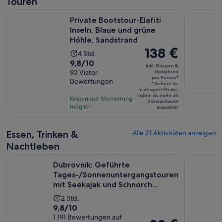
Touren
Private Bootstour-Elafiti Inseln, Blaue und grüne Höhle, San
Dubrovnik
Private Bootstour-Elafiti
Inseln, Blaue und grüne
Höhle, Sandstrand
Der
138 €
Die
4 Std.
Preis
9.8
9,8/10
Aktivität
inkl. Steuern &
beträgt
von
93 Viator-
Gebühren
dauert
pro Person*
138 €
Bewertungen
10,
4
* Sichere dir
niedrigere Preise,
pro
basierend
Stunden
indem du mehr als
Kostenlose Stornierung
Person*
2 Erwachsene
auf
möglich
auswählst
93
Bewertungen.
Essen, Trinken &
Alle 21 Aktivitäten anzeigen
Nachtleben
Dubrovnik: Geführte Tages-/Sonnenuntergangstouren mit Se
Gastro-Kre
Dubrovnik: Geführte
Tages-/Sonnenuntergangstouren
mit Seekajak und Schnorch...
Die
2 Std.
9.8
9,8/10
Aktivität
von
1.191 Bewertungen auf
dauert
Der