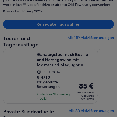
pictured ! It looked amazing on the posting but when we arrived we
were in love!!! Not a far drive or uber to Old Town very convenient
location for the villa. Super comfortable rooms and bathrooms
Bewertet am 10. Aug. 2025
newly renovated. Very modern. Pool is excellent - tanning is
exceptional if you want to tan and swim. Host is extremely friendly
and hospitable. Very safe - we were 6 women. Highly
Reisedaten auswählen
recommended!
Touren und
Alle 159 Aktivitäten anzeigen
Tagesausflüge
Ganztagstour nach Bosnien und Herzegowina mit Mostar u
Montenegr
Ganztagstour nach Bosnien
und Herzegowina mit
Mostar und Medjugorje
Die
11 Std. 30 Min.
8.4
8,4/10
Aktivität
von
128 geprüfte
dauert
Der
85 €
Bewertungen
10,
11
Preis
basierend
inkl. Steuern &
Stunden
Kostenlose Stornierung
beträgt
Gebühren
auf
möglich
und
pro Person
85 €
128
30
pro
Bewertungen.
Minuten
Private & individuelle
Alle 50 Aktivitäten anzeigen
Person