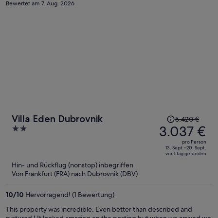
Bewertet am 7. Aug. 2026
Der
Villa Eden Dubrovnik
5.420 €
Preis
3.037 €
2
betrug
out
pro Person
5.420 €,
of
13. Sept.–20. Sept.
vor 1 Tag gefunden
jetzt
5
Hin- und Rückflug (nonstop) inbegriffen
beträgt
Von Frankfurt (FRA) nach Dubrovnik (DBV)
er
3.037 €
10
/
10
Hervorragend! (1 Bewertung)
pro
Person
This property was incredible. Even better than described and