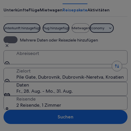
Unterkünfte
Flüge
Mietwagen
Reisepakete
Aktivitäten
Unterkunft hinzugefügt
Flug hinzugefügt
Mietwagen
Economy
Ein steinernes Tor mit Passanten.
Mehrere Daten oder Reiseziele hinzufügen
Abreiseort
Zielort
Pile Gate, Dubrovnik, Dubrovnik-Neretva, Kroatien
Daten
Fr., 28. Aug. - Mo., 31. Aug.
Reisende
2 Reisende, 1 Zimmer
Suchen
Karte erkunden