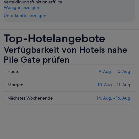
Verteidigungsfunktion erfüllte.
Weniger anzeigen
Unterkünfte anzeigen
Top-Hotelangebote
Verfügbarkeit von Hotels nahe
Pile Gate prüfen
Prüfe
Heute
9. Aug. - 10. Aug.
die
Preise
Prüfe
Morgen
10. Aug. - 11. Aug.
nahe
die
Pile
Preise
Prüfe
Nächstes Wochenende
14. Aug. - 16. Aug.
Gate
nahe
die
für
Pile
Preise
heute
Gate
nahe
Nacht,
für
Pile
9.
morgen
Gate
Aug.
Nacht,
für