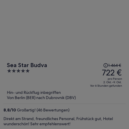
Der
Sea Star Budva
1.464 €
Preis
722 €
5
betrug
out
pro Person
1.464 €,
of
2. Okt.–9. Okt.
Vor 6 Stunden gefunden
jetzt
5
Hin- und Rückflug inbegriffen
beträgt
Von Berlin (BER) nach Dubrovnik (DBV)
er
722 €
8,8
/
10
Großartig! (46 Bewertungen)
pro
Person
Direkt am Strand, freundliches Personal, Frühstück gut, Hotel
wunderschön! Sehr empfehlenswert!