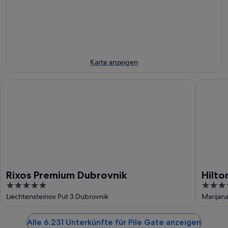
-
10.
nächstes
10.
Aug.
Wochenende,
Aug.
-
14.
11.
Aug.
Aug.
-
16.
Karte anzeigen
Aug.
Rixos Premium Dubrovnik
Hilton I
Rixos Premium Dubrovnik
Hilto
5
5
out
out
Liechtensteinov Put 3 Dubrovnik
Marijana
of
of
5
5
Alle 6.231 Unterkünfte für Pile Gate anzeigen