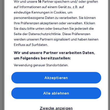
Wir und unsere
16
Partner speichern und/ oder greifen
Hotels mit Pool in Dubrovnik
Rechtliche Hinweise/Kontakt
auf Informationen auf einem Gerät zu, z.B. auf
Historische in Altstadt von Dubrovnik
eindeutige Kennungen in Cookies, um
Inhaltsrichtlinien und Melden von Inhalten
Boutique- in Altstadt von Dubrovnik
personenbezogene Daten zu verarbeiten. Sie können
Ihre Präferenzen akzeptieren oder verwalten. Klicken
Hotels mit Yoga in Dubrovnik-Neretva
Hilfe
Sie dazu bitte unten oder besuchen Sie jederzeit die
4-Sterne-Hotels in Altstadt von Dubrovnik
Hilfe
Seite der Datenschutzrichtlinie. Diese Präferenzen
Nh Hotels in Dubrovnik
werden unseren Partnern signalisiert und haben keinen
Flug stornieren
Einfluss auf Surfdaten.
Ploče: Hotels
Hotel- oder Ferienunterkunftsbuchung stornieren
Wir und unsere Partner verarbeiten Daten,
Aparthotels in Dubrovnik-Neretva
Rückerstattungsdauer
um Folgendes bereitzustellen:
Campingplätze in Dubrovnik
Expedia-Gutschein einlösen
Verwendung genauer Standortdaten.
Hotels nahe Insel Lokrum
Endgeräteeigenschaften zur Identifikation aktiv abfragen.
Internationale Reisedokumente
Speichern von oder Zugriff auf Informationen auf einem
Haustierfreundliche in Dubrovnik-Neretva
Akzeptieren
Endgerät. Personalisierte Werbung und Inhalte, Messung
von Werbeleistung und der Performance von Inhalten,
Ferienwohnungen in Dubrovnik
Zielgruppenforschung sowie Entwicklung und
B&B in Dubrovnik
Verbesserung von Angeboten.
Alle ablehnen
© 2026 Expedia, Inc., ein Unternehmen der Expedia Group. Alle Rechte
Liste der Partner (Lieferanten)
Boutique- in Dubrovnik
vorbehalten. Expedia und das Expedia-Logo sind Handelsmarken oder
eingetragene Handelsmarken von Expedia, Inc.
Familien in Dubrovnik-Neretva
Zwecke anzeigen