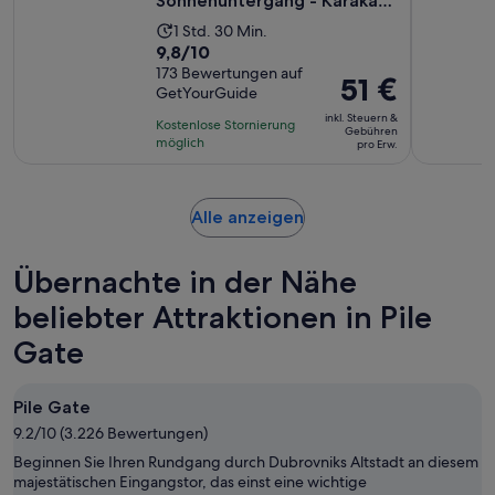
Sonnenuntergang - Karaka
Schiff (nur für ...
Die
1 Std. 30 Min.
9.8
9,8/10
Aktivität
von
173 Bewertungen auf
dauert
Der
51 €
GetYourGuide
10,
1
Preis
basierend
inkl. Steuern &
Stunde
Kostenlose Stornierung
beträgt
Gebühren
auf
möglich
und
pro Erw.
51 €
173
30
pro
Bewertungen.
Minuten
Erw.
Wird
Alle anzeigen
in
einem
Übernachte in der Nähe
neuen
Tab
beliebter Attraktionen in Pile
geöffnet
Gate
Pile Gate
9.2/10 (3.226 Bewertungen)
Beginnen Sie Ihren Rundgang durch Dubrovniks Altstadt an diesem
majestätischen Eingangstor, das einst eine wichtige