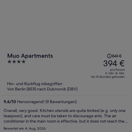
Der
Muo Apartments
841 €
Preis
394 €
4
betrug
out
pro Person
841 €,
of
3. Okt.–8. Okt.
Vor 10 Stunden gefunden
jetzt
5
Hin- und Rückflug inbegriffen
beträgt
Von Berlin (BER) nach Dubrovnik (DBV)
er
394 €
9,6
/
10
Hervorragend! (9 Bewertungen)
pro
Person
Overall, very good. Kitchen utensils are quite limited (e.g. only one
teaspoon), and care must be taken to discourage ants. The air
conditioner in the main room is effective, but it does not reach the
bedroom. The owner is very helpful and friendly.
Bewertet am 4. Aug. 2026