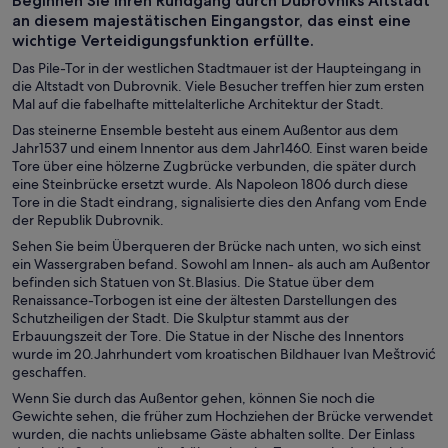
Beginnen Sie Ihren Rundgang durch Dubrovniks Altstadt
Touren
an diesem majestätischen Eingangstor, das einst eine
wichtige Verteidigungsfunktion erfüllte.
Das Pile-Tor in der westlichen Stadtmauer ist der Haupteingang in
die Altstadt von Dubrovnik. Viele Besucher treffen hier zum ersten
Mal auf die fabelhafte mittelalterliche Architektur der Stadt.
Das steinerne Ensemble besteht aus einem Außentor aus dem
Jahr1537 und einem Innentor aus dem Jahr1460. Einst waren beide
Tore über eine hölzerne Zugbrücke verbunden, die später durch
eine Steinbrücke ersetzt wurde. Als Napoleon 1806 durch diese
Tore in die Stadt eindrang, signalisierte dies den Anfang vom Ende
der Republik Dubrovnik.
Sehen Sie beim Überqueren der Brücke nach unten, wo sich einst
ein Wassergraben befand. Sowohl am Innen- als auch am Außentor
befinden sich Statuen von St.Blasius. Die Statue über dem
Renaissance-Torbogen ist eine der ältesten Darstellungen des
Schutzheiligen der Stadt. Die Skulptur stammt aus der
Erbauungszeit der Tore. Die Statue in der Nische des Innentors
wurde im 20.Jahrhundert vom kroatischen Bildhauer Ivan Meštrović
geschaffen.
Wenn Sie durch das Außentor gehen, können Sie noch die
Gewichte sehen, die früher zum Hochziehen der Brücke verwendet
wurden, die nachts unliebsame Gäste abhalten sollte. Der Einlass