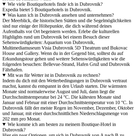
Wie viele Boutiquehotels finde ich in Dubrovnik?
Expedia bietet 5 Boutiquehotels in Dubrovnik.
Was kann ich in Dubrovnik ansehen und unternehmen?
Der Meerblick, die historischen Stätten und die Segelmöglichkeiten
sind nur einige der Höhepunkte, die dich während deines
Aufenthalts vor Ort begeistern werden. Erlebe die kulturellen
Highlights rund um Dubrovnik bei einem Besuch dieser
Sehenswürdigkeiten: Aquarium von Dubrovnik,
Multimediamuseum Visia Dubrovnik 5D Theatrum und Bukovac
House and Gallery. Wenn du in der Gegend bist, solltest du auf
Erkundungstour gehen und weitere Sehenswürdigkeiten wie die
folgenden besuchen: Bellevue-Strand, Hafen Gruž und Dubrovnik
Fährhafen.
Mit was für Wetter ist in Dubrovnik zu rechnen?
Indem du dich mit den Wetterbedingungen in Dubrovnik vertraut
machst, kannst du entspannt in den Urlaub starten. Die wärmsten
Monate sind normalerweise August und Juli, dann liegt die
Durchschnittstemperatur bei 24 °C. Die kältesten Monate sind
Januar und Februar mit einer Durchschnittstemperatur von 10 °C. In
Dubrovnik fällt der meiste Regen im November, Dezember, Oktober
und Januar, mit einer durchschnittlichen Niederschlagsmenge von
202 mm pro Monat.
Wie komme ich am besten zu meinem Boutique-Hotel in
Dubrovnik?
Hier ein paar Optionen, um sich in Dubrovnik von A nach B zu