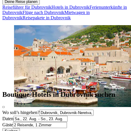
Deine Reise planen
Reiseführer für Dubrovnik
Hotels in Dubrovnik
Ferienunterkünfte in
Dubrovnik
Flüge nach Dubrovnik
Mietwagen in
Dubrovnik
Reisepakete in Dubrovnik
Boutique-Hotels in Dubrovnik suchen
Wo soll’s hingehen?
Daten
Gäste