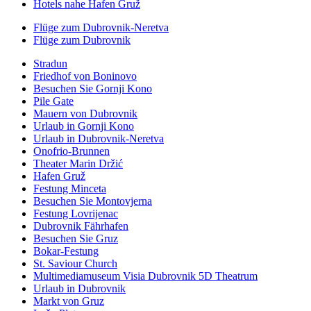
Hotels nahe Hafen Gruž
Flüge zum Dubrovnik-Neretva
Flüge zum Dubrovnik
Stradun
Friedhof von Boninovo
Besuchen Sie Gornji Kono
Pile Gate
Mauern von Dubrovnik
Urlaub in Gornji Kono
Urlaub in Dubrovnik-Neretva
Onofrio-Brunnen
Theater Marin Držić
Hafen Gruž
Festung Minceta
Besuchen Sie Montovjerna
Festung Lovrijenac
Dubrovnik Fährhafen
Besuchen Sie Gruz
Bokar-Festung
St. Saviour Church
Multimediamuseum Visia Dubrovnik 5D Theatrum
Urlaub in Dubrovnik
Markt von Gruz