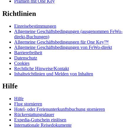
Prämien mit One Key
Richtlinien
Einreisebestimmungen
Allgemeine Geschäftsbedingungen (ausgenommen FeWo-
direkt-Buchungen)
Allgemeine Geschäftsbedingungen für One Key™
Allgemeine Geschäftsbedingungen von FeWo-direkt
Barrierefreiheit
Datenschutz
Cookies
Rechtliche Hinweise/Kontakt
Inhaltsrichtlinien und Melden von Inhalten
Hilfe
Hilfe
Flug stornieren
Hotel- oder Ferienunterkunftsbuchung stornieren
Rückerstattungsdauer
Expedia-Gutschein einlösen
Internationale Reisedokumente