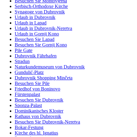
Besuchen Sie Montovjerna
Serbisch-Orthodoxe Kirche
Synagoge von Dubrovnik
Urlaub in Dubrovnik
Urlaub in Lapad
Urlaub in Dubrovnik-Neretva
Urlaub in Gornji Kono
Besuchen Sie Lapad
Besuchen Sie Gornji Kono
Pile Gate
Dubrovnik Fährhafen
Stradun
Naturkundemuseum von Dubrovnik
Gundulić-Platz
Dubrovnik Shopping Minčeta
Besuchen Sie Pile
Friedhof von Boninovo
Fürstenpalast
Besuchen Sie Dubrovnik
Sponza-Palast
Dominikanisches Kloster
Rathaus von Dubrovnik
Besuchen Sie Dubrovnik-Neretva
Bokar-Festung
Kirche des hl. Ignatius