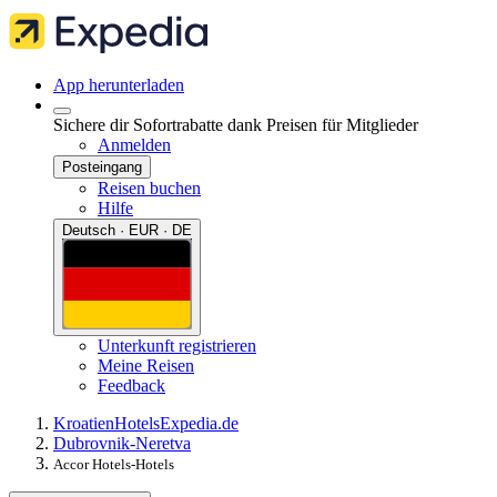
App herunterladen
Sichere dir Sofortrabatte dank Preisen für Mitglieder
Anmelden
Posteingang
Reisen buchen
Hilfe
Deutsch · EUR · DE
Unterkunft registrieren
Meine Reisen
Feedback
Kroatien
Hotels
Expedia.de
Dubrovnik-Neretva
Accor Hotels-Hotels