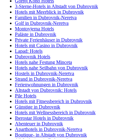
Gornji Kono Hotels
3-Sterne-Hotels in Altstadt von Dubrovnik
Hotels mit Meerblick in Dubrovnik
Familien in Dubrovnik-Neretva
Golf in Dubrovnik-Neretva
Montovjerna Hotels
Paläste in Dubrovnik
Private Ferienhäuser in Dubrovnik
Hotels mit Casino in Dubrovnik
Lapad: Hotels
Dubrovnik Hotels
Hotels nahe Festung Minceta
Hotels nahe Seilbahn von Dubrovnik
Hostels in Dubrovnik-Neretva
Strand in Dubrovnik-Neretva
Ferienwohnungen in Dubrovnik
Altstadt von Dubrovnik: Hotels
Pile Hotels
Hotels mit Fitnessbereich in Dubrovnik
Günstige in Dubrovnik
Hotels mit Wellnessbereich in Dubrovnik
Iberostar Hotels in Dubrovnik
Abenteuer in Dubrovnik
Aparthotels in Dubrovnik-Neretva
Boutique- in Altstadt von Dubrovnik