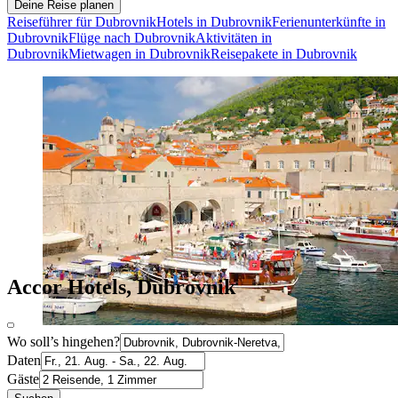
Deine Reise planen
Reiseführer für Dubrovnik
Hotels in Dubrovnik
Ferienunterkünfte in
Dubrovnik
Flüge nach Dubrovnik
Aktivitäten in
Dubrovnik
Mietwagen in Dubrovnik
Reisepakete in Dubrovnik
Accor Hotels, Dubrovnik
Wo soll’s hingehen?
Daten
Gäste