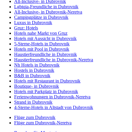
All-Inclusive- in Dubrovnik
Lgbtqia-Freundliche in Dubrovnik
All-Inclusive- in Dubrovnik-Neretva
Campingplätze in Dubrovnik
Luxus in Dubrovnik
Gruz: Hotels
Hotels nahe Markt von Gruz
Hotels mit Aussicht in Dubrovnik
5-Sterne-Hotels in Dubrovnik
Hotels mit Pool in Dubrovnik
Haustierfreundliche in Dubrovnik
Haustierfreundliche in Dubrovnik-Neretva
Nh Hotels in Dubrovnik
Hostels in Dubrovnik
B&B in Dubrovnik
Hotels mit Restaurant in Dubrovnik
Boutique- in Dubrovnik
Hotels mit Parkplatz in Dubrovnik
Ferienwohnungen in Dubrovnik-Neretva
Strand in Dubrovnik
4-Sterne-Hotels in Altstadt von Dubrovnik
Flüge zum Dubrovnik
Flüge zum Dubrovnik-Neretva