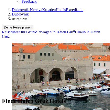
Feedback
Dubrovnik-Neretva
Kroatien
Hotels
Expedia.de
Dubrovnik
Hafen Gruž
Deine Reise planen
Reiseführer für Gruz
Mietwagen in Hafen Gruž
Urlaub in Hafen
Gruž
Finde Hafen Gruž Hotels