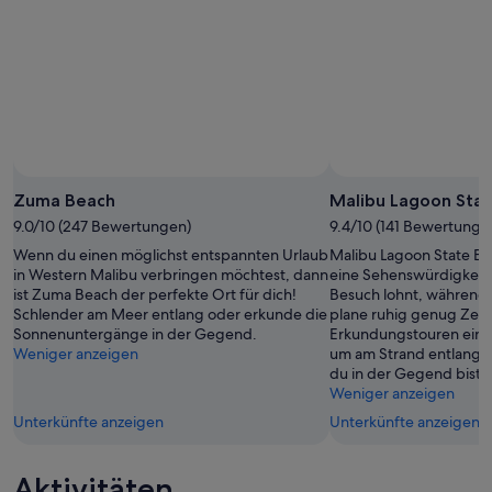
Aug.
Aug.
-
16.
Aug.
Zuma Beach
Malibu Lagoon Sta
9.0/10 (247 Bewertungen)
9.4/10 (141 Bewertunge
Wenn du einen möglichst entspannten Urlaub
Malibu Lagoon State Bea
in Western Malibu verbringen möchtest, dann
eine Sehenswürdigkeit v
ist Zuma Beach der perfekte Ort für dich!
Besuch lohnt, während d
Schlender am Meer entlang oder erkunde die
plane ruhig genug Zeit 
Sonnenuntergänge in der Gegend.
Erkundungstouren ein. 
Weniger anzeigen
um am Strand entlangz
du in der Gegend bist.
Weniger anzeigen
Unterkünfte anzeigen
Unterkünfte anzeigen
Aktivitäten