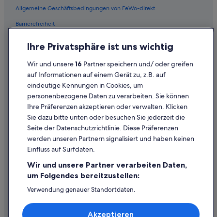
Allgemeine Geschäftsbedingungen von FeWo-direkt
Barrierefreiheit
Datenschutz
Ihre Privatsphäre ist uns wichtig
Cookies
Wir und unsere
16
Partner speichern und/ oder greifen
Rechtliche Hinweise/Kontakt
auf Informationen auf einem Gerät zu, z.B. auf
eindeutige Kennungen in Cookies, um
Inhaltsrichtlinien und Melden von Inhalten
personenbezogene Daten zu verarbeiten. Sie können
Ihre Präferenzen akzeptieren oder verwalten. Klicken
Hilfe
Sie dazu bitte unten oder besuchen Sie jederzeit die
Hilfe
Seite der Datenschutzrichtlinie. Diese Präferenzen
werden unseren Partnern signalisiert und haben keinen
Flug stornieren
Einfluss auf Surfdaten.
Hotel- oder Ferienunterkunftsbuchung stornieren
Wir und unsere Partner verarbeiten Daten,
Rückerstattungsdauer
um Folgendes bereitzustellen:
Expedia-Gutschein einlösen
Verwendung genauer Standortdaten.
Endgeräteeigenschaften zur Identifikation aktiv abfragen.
Internationale Reisedokumente
Speichern von oder Zugriff auf Informationen auf einem
Akzeptieren
Endgerät. Personalisierte Werbung und Inhalte, Messung