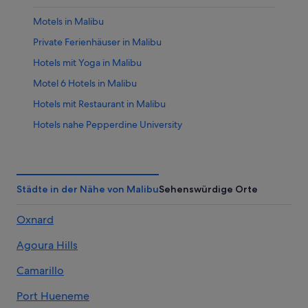
Motels in Malibu
Private Ferienhäuser in Malibu
Hotels mit Yoga in Malibu
Motel 6 Hotels in Malibu
Hotels mit Restaurant in Malibu
Hotels nahe Pepperdine University
Cottages in Malibu
Strand in Malibu
Hostels in Malibu
Städte in der Nähe von Malibu
Sehenswürdige Orte
Marriott Hotels & Resorts in Malibu
Oxnard
Shangri-La Hotels and Resorts in Malibu
Agoura Hills
Best Western Hotels in Malibu
Hotels mit Wellnessbereich in Malibu
Camarillo
3-Sterne-Hotels in Malibu
Port Hueneme