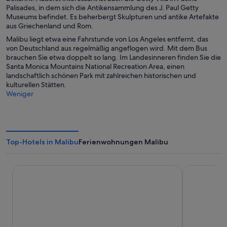
Palisades, in dem sich die Antikensammlung des J. Paul Getty
Museums befindet. Es beherbergt Skulpturen und antike Artefakte
aus Griechenland und Rom.
Malibu liegt etwa eine Fahrstunde von Los Angeles entfernt, das
von Deutschland aus regelmäßig angeflogen wird. Mit dem Bus
brauchen Sie etwa doppelt so lang. Im Landesinneren finden Sie die
Santa Monica Mountains National Recreation Area, einen
landschaftlich schönen Park mit zahlreichen historischen und
kulturellen Stätten.
Weniger
Top-Hotels in Malibu
Ferienwohnungen Malibu
Villa Graziadio Executive Center at Pepperdine University
Malibu Coun