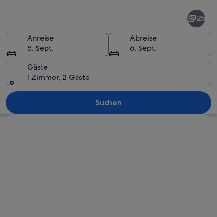
Malibu
25
Anreise
Abreise
5. Sept.
6. Sept.
Gäste
1 Zimmer, 2 Gäste
Ein Küstenwohngebiet mit Häusern na
Suchen
Karte erkunden