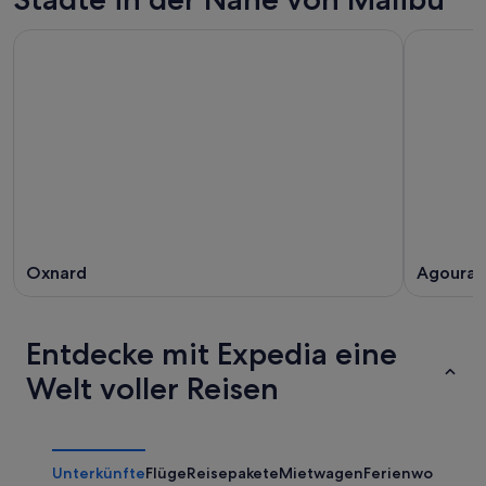
Oxnard
Agoura H
Entdecke mit Expedia eine
Welt voller Reisen
Unterkünfte
Flüge
Reisepakete
Mietwagen
Ferienwohnung