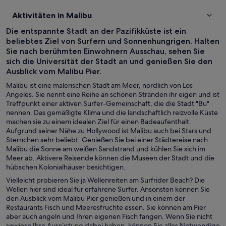
Aktivitäten in Malibu
Die entspannte Stadt an der Pazifikküste ist ein
beliebtes Ziel von Surfern und Sonnenhungrigen. Halten
Sie nach berühmten Einwohnern Ausschau, sehen Sie
sich die Universität der Stadt an und genießen Sie den
Ausblick vom Malibu Pier.
Malibu ist eine malerischen Stadt am Meer, nördlich von Los
Angeles. Sie nennt eine Reihe an schönen Stränden ihr eigen und ist
Treffpunkt einer aktiven Surfer-Gemeinschaft, die die Stadt "Bu"
nennen. Das gemäßigte Klima und die landschaftlich reizvolle Küste
machen sie zu einem idealen Ziel für einen Badeaufenthalt.
Aufgrund seiner Nähe zu Hollywood ist Malibu auch bei Stars und
Sternchen sehr beliebt. Genießen Sie bei einer Städtereise nach
Malibu die Sonne am weißen Sandstrand und kühlen Sie sich im
Meer ab. Aktivere Reisende können die Museen der Stadt und die
hübschen Kolonialhäuser besichtigen.
Vielleicht probieren Sie ja Wellenreiten am Surfrider Beach? Die
Wellen hier sind ideal für erfahrene Surfer. Ansonsten können Sie
den Ausblick vom Malibu Pier genießen und in einem der
Restaurants Fisch und Meeresfrüchte essen. Sie können am Pier
aber auch angeln und Ihren eigenen Fisch fangen. Wenn Sie nicht
sowieso Ihre Ausrüstung dabei haben, können Sie alles Notwendige