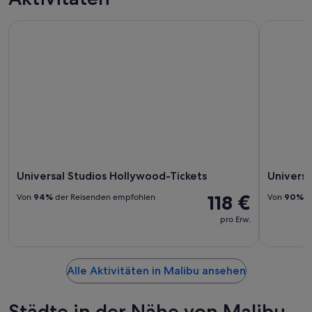
Universal Studios Hollywood-Tickets
Universal 
Universal Studios Hollywood-Tickets
Universa
118 €
Von
94%
der Reisenden empfohlen
Von
90%
d
pro Erw.
Alle Aktivitäten in Malibu ansehen
Städte in der Nähe von Malibu