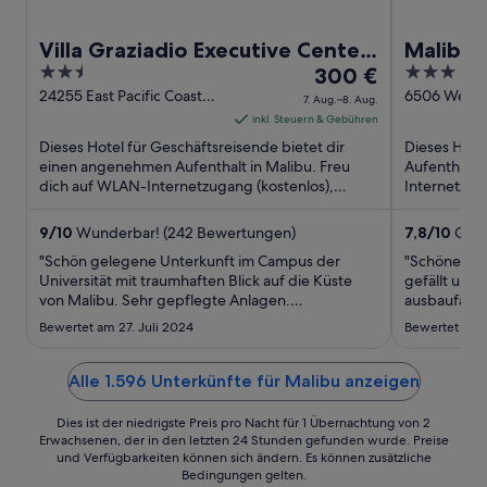
Villa Graziadio Executive Center
Malibu 
2.5
Der
3
at Pepperdine University
300 €
out
Preis
out
24255 East Pacific Coast
6506 Westw
7. Aug.–8. Aug.
Highway Malibu CA
Road Malib
of
beträgt
of
inkl. Steuern & Gebühren
5
300 €
5
Dieses Hotel für Geschäftsreisende bietet dir
Dieses Hote
pro
einen angenehmen Aufenthalt in Malibu. Freu
Aufenthalt 
dich auf WLAN-Internetzugang (kostenlos),
Nacht
Internetzug
Parken ohne Service (kostenlos) ...
(kostenlos) u
vom
7.
9
/
10
Wunderbar! (242 Bewertungen)
7,8
/
10
Gut!
Aug.
"Schön gelegene Unterkunft im Campus der
"Schöne zwe
bis
Universität mit traumhaften Blick auf die Küste
gefällt uns 
von Malibu. Sehr gepflegte Anlagen.
zum
ausbaufähig
Ausreichende Parkplätze ihne Gebühren. Leider
8.
Bewertet am 27. Juli 2024
Bewertet am 
wird kein Frühstück angeboten. Das normale
Aug.
Zimmer für 2 Personen ist etwas zu klein."
Alle 1.596 Unterkünfte für Malibu anzeigen
Dies ist der niedrigste Preis pro Nacht für 1 Übernachtung von 2
Erwachsenen, der in den letzten 24 Stunden gefunden wurde. Preise
und Verfügbarkeiten können sich ändern. Es können zusätzliche
Bedingungen gelten.