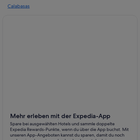
Hotels mit Fitnessbereich in Malibu
Calabasas
Boutique- in Malibu
Westlake Village
Hotels nahe Malibu Hindu Temple
Pacific Palisades
Hotels mit Aussicht in Malibu
The Oaks: Hotels
Los Angeles
Gasthöfe in Malibu
Thousand Oaks
Campingplätze in Malibu
Topanga
Abenteuer in Malibu
Hotels mit Frühstück in Malibu
Luxus in Malibu
Haustierfreundliche in Malibu
5-Sterne-Hotels in Malibu
The Peninsula Group Hotels in Malibu
Mehr erleben mit der Expedia-App
All-Inclusive- in Malibu
Spare bei ausgewählten Hotels und sammle doppelte
Expedia Rewards-Punkte, wenn du über die App buchst. Mit
Günstige in Malibu
unseren App-Angeboten kannst du sparen, damit du noch