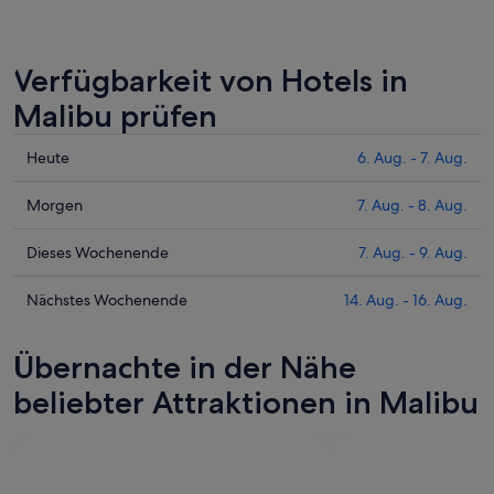
Verfügbarkeit von Hotels in
Malibu prüfen
Prüfe
Heute
6. Aug. - 7. Aug.
die
Preise
Prüfe
Morgen
7. Aug. - 8. Aug.
für
die
Malibu
Preise
Prüfe
Dieses Wochenende
7. Aug. - 9. Aug.
heute
für
die
Nacht,
Malibu
Preise
Prüfe
Nächstes Wochenende
14. Aug. - 16. Aug.
6.
morgen
für
die
Aug.
Nacht,
Malibu
Preise
Übernachte in der Nähe
-
7.
dieses
für
7.
Aug.
Wochenende,
Malibu
beliebter Attraktionen in Malibu
Aug.
-
7.
am
8.
Aug.
nächsten
Aug.
-
Wochenende,
9.
14.