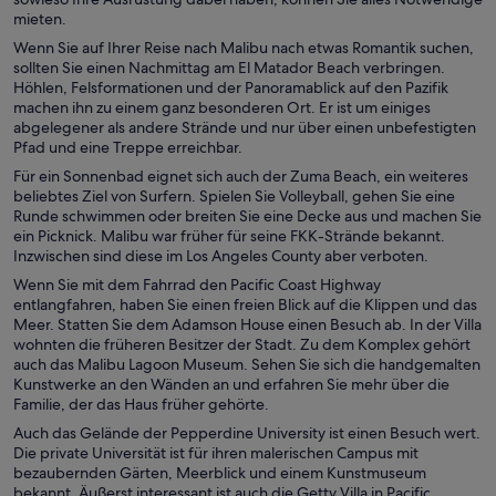
mieten.
Wenn Sie auf Ihrer Reise nach Malibu nach etwas Romantik suchen,
sollten Sie einen Nachmittag am El Matador Beach verbringen.
Höhlen, Felsformationen und der Panoramablick auf den Pazifik
machen ihn zu einem ganz besonderen Ort. Er ist um einiges
abgelegener als andere Strände und nur über einen unbefestigten
Pfad und eine Treppe erreichbar.
Für ein Sonnenbad eignet sich auch der Zuma Beach, ein weiteres
beliebtes Ziel von Surfern. Spielen Sie Volleyball, gehen Sie eine
Runde schwimmen oder breiten Sie eine Decke aus und machen Sie
ein Picknick. Malibu war früher für seine FKK-Strände bekannt.
Inzwischen sind diese im Los Angeles County aber verboten.
Wenn Sie mit dem Fahrrad den Pacific Coast Highway
entlangfahren, haben Sie einen freien Blick auf die Klippen und das
Meer. Statten Sie dem Adamson House einen Besuch ab. In der Villa
wohnten die früheren Besitzer der Stadt. Zu dem Komplex gehört
auch das Malibu Lagoon Museum. Sehen Sie sich die handgemalten
Kunstwerke an den Wänden an und erfahren Sie mehr über die
Familie, der das Haus früher gehörte.
Auch das Gelände der Pepperdine University ist einen Besuch wert.
Die private Universität ist für ihren malerischen Campus mit
bezaubernden Gärten, Meerblick und einem Kunstmuseum
bekannt. Äußerst interessant ist auch die Getty Villa in Pacific