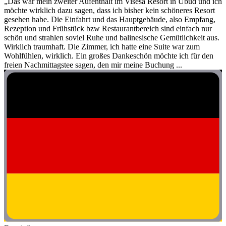
„Das war mein zweiter Aufenthalt im Visesa Resort in Ubud und ich
möchte wirklich dazu sagen, dass ich bisher kein schöneres Resort
gesehen habe. Die Einfahrt und das Hauptgebäude, also Empfang,
Rezeption und Frühstück bzw Restaurantbereich sind einfach nur
schön und strahlen soviel Ruhe und balinesische Gemütlichkeit aus.
Wirklich traumhaft. Die Zimmer, ich hatte eine Suite war zum
Wohlfühlen, wirklich. Ein großes Dankeschön möchte ich für den
freien Nachmittagstee sagen, den mir meine Buchung ...