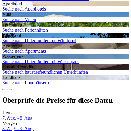
Aparthotel
Suche nach Aparthotels
Villa
Suche nach Villen
Ferienhütte
Suche nach Ferienhütten
Whirlpool
Suche nach Unterkünften mit Whirlpool
Apartment
Suche nach Apartments
Wasserpark
Suche nach Unterkünften mit Wasserpark
Haustier­freundlich
Suche nach haustierfreundlichen Unterkünften
Landhaus
Suche nach Landhäusern
Überprüfe die Preise für diese Daten
Heute
7. Aug. - 8. Aug.
Morgen
8. Aug. - 9. Aug.