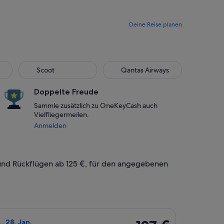
Deine Reise planen
Scoot
Qantas Airways
Scoot
Qantas Airways
Doppelte Freude
Sammle zusätzlich zu OneKeyCash auch
Vielfliegermeilen.
Anmelden
- und Rückflügen ab 125 €, für den angegebenen
 einem Preis von 125 €. vor 1 Tag gefunden.
uswählen, Abflug Di., 12. Jan. ab Singapur nach Bali, Rückflug D
127 €
., 28. Jan.