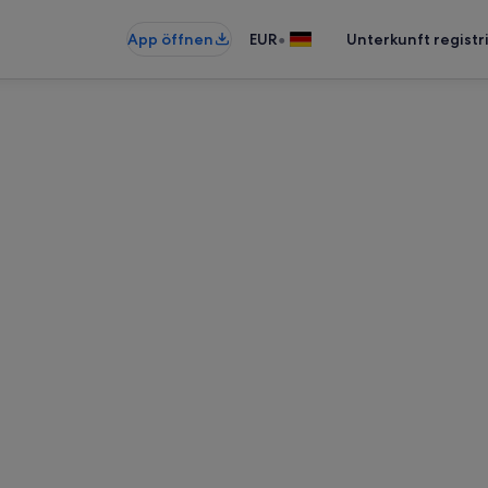
•
App öffnen
EUR
Unterkunft registr