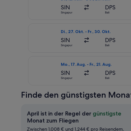
SIN
DPS
Singapur
Bali
Flug mit KLM auswählen, Abflug Di.,
Di., 27. Okt. - Fr., 30. Okt.
SIN
DPS
Singapur
Bali
Flug mit Saudia auswählen, Abflug M
Mo., 17. Aug. - Fr., 21. Aug.
SIN
DPS
Singapur
Bali
Finde den günstigsten Monat
April ist in der Regel der
günstigste
April
Monat zum Fliegen
ist
Zwischen 1.008 € und 1.244 € pro Reisendem.