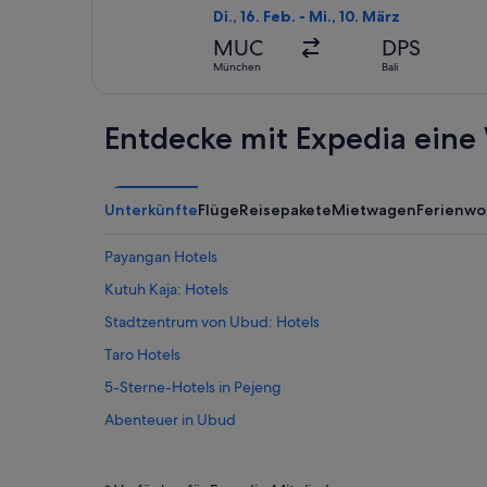
Flug mit Saudia auswählen, Abflug Di
Di., 16. Feb. - Mi., 10. März
MUC
DPS
München
Bali
Entdecke mit Expedia eine 
Unterkünfte
Flüge
Reisepakete
Mietwagen
Ferienw
Payangan Hotels
Kutuh Kaja: Hotels
Stadtzentrum von Ubud: Hotels
Taro Hotels
5-Sterne-Hotels in Pejeng
Abenteuer in Ubud
Boutique- in Ubud
Hotels mit Yoga in Ubud