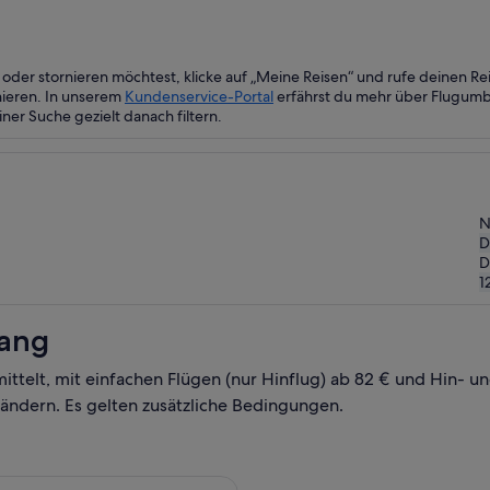
oder stornieren möchtest, klicke auf „Meine Reisen“ und rufe deinen Re
nieren. In unserem
Kundenservice-Portal
erfährst du mehr über Flugumbu
er Suche gezielt danach filtern.
N
D
D
1
lang
mittelt, mit einfachen Flügen (nur Hinflug) ab 82 € und Hin- 
 ändern. Es gelten zusätzliche Bedingungen.