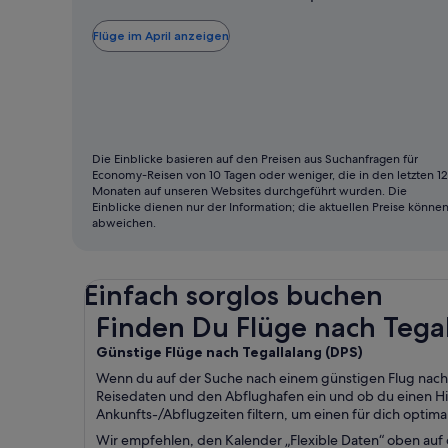
in
der
Flüge im April anzeigen
Regel
der
günstigste
Monat
zum
Die Einblicke basieren auf den Preisen aus Suchanfragen für
Economy-Reisen von 10 Tagen oder weniger, die in den letzten 12
Fliegen
Monaten auf unseren Websites durchgeführt wurden. Die
Einblicke dienen nur der Information; die aktuellen Preise könne
abweichen.
Einfach sorglos buchen
Finden Du Flüge nach Tegallalang DPS
Finden Du Flüge nach Tega
Günstige Flüge nach Tegallalang (
DPS)
Wenn du auf der Suche nach einem günstigen Flug nach Te
Reisedaten und den Abflughafen ein und ob du einen Hin-
Ankunfts-/Abflugzeiten filtern, um einen für dich optima
Wir empfehlen, den Kalender „Flexible Daten“ oben auf 