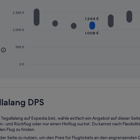
1.500 €
1.244 €
1.000 €
1.008 €
500 €
n
0 €
llalang DPS
gallalang auf Expedia bist, wähle einfach ein Angebot auf dieser Seite 
 und Rückflug oder nur einen Hinflug suchst. Du kannst nach Flexibilit
len Flug zu finden.
der Seite zu nutzen, um den Preis für Flugtickets an den angrenzende