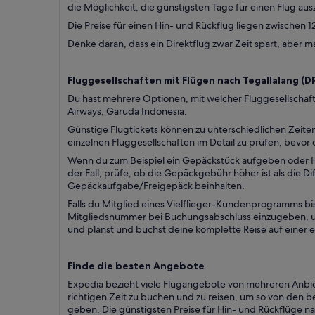
die Möglichkeit, die günstigsten Tage für einen Flug au
Die Preise für einen Hin- und Rückflug liegen zwischen 
Denke daran, dass ein Direktflug zwar Zeit spart, aber 
Fluggesellschaften mit Flügen nach Tegallalang (
D
Du hast mehrere Optionen, mit welcher Fluggesellschaft 
Airways, Garuda Indonesia.
Günstige Flugtickets können zu unterschiedlichen Zeit
einzelnen Fluggesellschaften im Detail zu prüfen, bevor 
Wenn du zum Beispiel ein Gepäckstück aufgeben oder Ha
der Fall, prüfe, ob die Gepäckgebühr höher ist als die D
Gepäckaufgabe/Freigepäck beinhalten.
Falls du Mitglied eines Vielflieger-Kundenprogramms bis
Mitgliedsnummer bei Buchungsabschluss einzugeben, um 
und planst und buchst deine komplette Reise auf einer e
Finde die besten Angebote
Expedia bezieht viele Flugangebote von mehreren Anbiet
richtigen Zeit zu buchen und zu reisen, um so von den b
geben. Die günstigsten Preise für Hin- und Rückflüge n