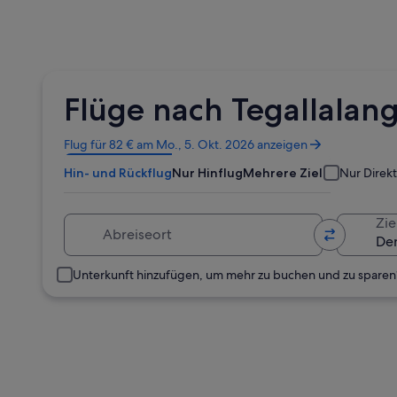
Flüge nach Tegallalang
Wird
Flug für 82 € am Mo., 5. Okt. 2026 anzeigen
in
Hin- und Rückflug
Nur Hinflug
Mehrere Ziele
Nur Direk
einem
neuen
Fenster
Abreiseort
Zie
geöffnet
Unterkunft hinzufügen, um mehr zu buchen und zu sparen