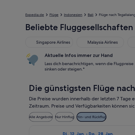
Expedia.de
Flüge
Indonesien
Bali
Flüge nach Tegallalan
Beliebte Fluggesellschaften
Singapore Airlines
Malaysia Airlines
Cat
Singapore Airlines
Malaysia Airlines
Aktuelle Infos immer zur Hand
Lass dich benachrichtigen, wenn die Flugpreise
sinken oder steigen.*
Die günstigsten Flüge nach
Die Preise wurden innerhalb der letzten 7 Tage 
Zeitraum. Preise und Verfügbarkeiten können sic
Alle Angebote
Nur Hinflug
Hin- und Rückflug
Flug mit Jetstar auswählen, Abflug 
Di., 12. Jan. - Do., 28. Jan.