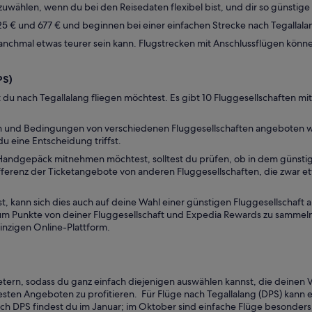
szuwählen, wenn du bei den Reisedaten flexibel bist, und dir so günstig
125 € und 677 € und beginnen bei einer einfachen Strecke nach Tegallalan
manchmal etwas teurer sein kann. Flugstrecken mit Anschlussflügen könn
PS)
du nach Tegallalang fliegen möchtest. Es gibt 10 Fluggesellschaften mit
en und Bedingungen von verschiedenen Fluggesellschaften angeboten w
du eine Entscheidung triffst.
ndgepäck mitnehmen möchtest, solltest du prüfen, ob in dem günstigen 
ifferenz der Ticketangebote von anderen Fluggesellschaften, die zwar etw
t, kann sich dies auch auf deine Wahl einer günstigen Fluggesellschaft 
Punkte von deiner Fluggesellschaft und Expedia Rewards zu sammeln. G
inzigen Online-Plattform.
ern, sodass du ganz einfach diejenigen auswählen kannst, die deinen Vo
esten Angeboten zu profitieren. Für Flüge nach Tegallalang (DPS) kann e
ach DPS findest du im Januar; im Oktober sind einfache Flüge besonders