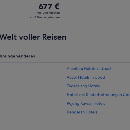
., 16. Feb. ab München nach Bali, Rückflug Mi., 10. März, mit 
677 €
677 €
Hin-
Hin- und Rückflug
und
vor 1 Stunde gefunden
Rückflug,
vor
Welt voller Reisen
1 Stunde
gefunden
ohnungen
Anderes
Anantara Hotels in Ubud
Accor Hotels in Ubud
Tegallalang Hotels
Hotels mit Kinderbetreuung in Ub
Pejeng Kawan Hotels
Kenderan Hotels
Hotels nahe Ubud Traditional Art 
Nachhaltige in Ubud