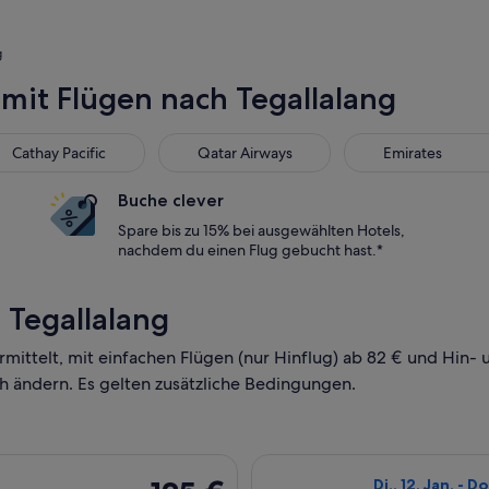
g
 mit Flügen nach Tegallalang
hay Pacific
Qatar Airways
Emirates
Cathay Pacific
Qatar Airways
Emirates
Buche clever
Spare bis zu 15% bei ausgewählten Hotels,
nachdem du einen Flug gebucht hast.*
 Tegallalang
ermittelt, mit einfachen Flügen (nur Hinflug) ab 82 € und Hin
h ändern. Es gelten zusätzliche Bedingungen.
Di., 12. Jan. ab Singapur nach Bali, Rückflug Do., 28. Jan., mit
Flug mit Scoot a
125 €
Di., 12. Jan. - Do