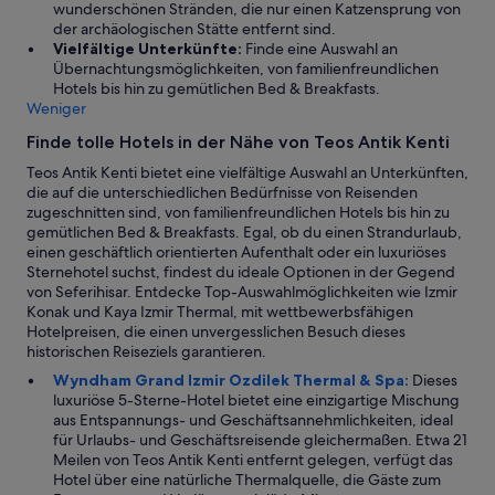
wunderschönen Stränden, die nur einen Katzensprung von
l
n
der archäologischen Stätte entfernt sind.
l
e
Vielfältige Unterkünfte:
Finde eine Auswahl an
e
p
Übernachtungsmöglichkeiten, von familienfreundlichen
g
“
Hotels bis hin zu gemütlichen Bed & Breakfasts.
e
,
Weniger
t
d
r
i
Finde tolle Hotels in der Nähe von Teos Antik Kenti
a
e
g
Teos Antik Kenti bietet eine vielfältige Auswahl an Unterkünften,
l
e
die auf die unterschiedlichen Bedürfnisse von Reisenden
e
n
zugeschnitten sind, von familienfreundlichen Hotels bis hin zu
i
w
gemütlichen Bed & Breakfasts. Egal, ob du einen Strandurlaub,
d
i
einen geschäftlich orientierten Aufenthalt oder ein luxuriöses
e
r
Sternehotel suchst, findest du ideale Optionen in der Gegend
r
d
von Seferihisar. Entdecke Top-Auswahlmöglichkeiten wie Izmir
r
)
Konak und Kaya Izmir Thermal, mit wettbewerbsfähigen
e
.
Hotelpreisen, die einen unvergesslichen Besuch dieses
c
Z
historischen Reiseziels garantieren.
h
i
t
Wyndham Grand Izmir Ozdilek Thermal & Spa:
Dieses
m
s
luxuriöse 5-Sterne-Hotel bietet eine einzigartige Mischung
m
c
aus Entspannungs- und Geschäftsannehmlichkeiten, ideal
e
h
für Urlaubs- und Geschäftsreisende gleichermaßen. Etwa 21
r
w
Meilen von Teos Antik Kenti entfernt gelegen, verfügt das
w
a
Hotel über eine natürliche Thermalquelle, die Gäste zum
e
c