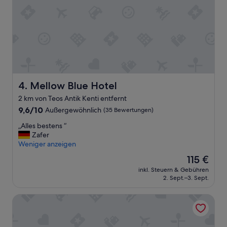
h
u
n
d
s
e
h
r
s
Mellow Blue Hotel
4. Mellow Blue Hotel
a
2 km von Teos Antik Kenti entfernt
u
b
9.6
9,6/10
Außergewöhnlich
(35 Bewertungen)
e
von
„
„Alles bestens “
r
10,
A
Zafer
.
Außergewöhnlich,
l
Weniger anzeigen
I
(35
l
n
Bewertungen)
Der
115 €
e
h
Preis
inkl. Steuern & Gebühren
s
a
beträgt
2. Sept.–3. Sept.
b
b
115 €
e
e
Lotus City Siğacık Boutique Otel
s
r
t
b
e
z
n