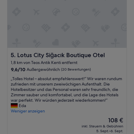
w
s
.
“
A
n
g
e
s
t
e
l
l
Lotus City Siğacık Boutique Otel
5. Lotus City Siğacık Boutique Otel
t
1,8 km von Teos Antik Kenti entfernt
e
9.6
9,6/10
Außergewöhnlich
(20 Bewertungen)
s
von
u
„
„Tolles Hotel – absolut empfehlenswert!“ Wir waren rundum
10,
p
T
zufrieden mit unserem zweiwöchigen Aufenthalt. Die
Außergewöhnlich,
e
o
Hotelbesitzer und das Personal waren sehr freundlich, die
(20
r
l
Zimmer sauber und komfortabel, und die Lage des Hotels
Bewertungen)
f
l
war perfekt. Wir würden jederzeit wiederkommen!“
r
e
Eda
e
s
Weniger anzeigen
u
H
n
Der
108 €
o
d
Preis
inkl. Steuern & Gebühren
t
l
beträgt
5. Sept.–6. Sept.
e