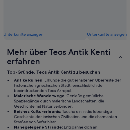
i
a
c
n
h
l
t
a
b
g
a
e
r
Unterkünfte anzeigen
Unterkünfte anzeigen
i
w
n
e
u
n
Mehr über Teos Antik Kenti
n
n
s
erfahren
e
e
i
r
n
e
Top-Gründe, Teos Antik Kenti zu besuchen
e
m
Antike Ruinen:
Erkunde die gut erhaltenen Überreste der
T
Z
historischen griechischen Stadt, einschließlich der
a
i
beeindruckenden Teos Akropol.
u
m
Malerische Wanderwege:
Genieße gemütliche
c
m
Spaziergänge durch malerische Landschaften, die
h
e
Geschichte mit Natur verbinden.
e
r
Reiches Kulturerlebnis:
Tauche ein in die lebendige
r
„
Geschichte der ionischen Zivilisation und die charmanten
b
Z
Straßen von Seferihisar.
r
e
Nahegelegene Strände:
Entspanne dich an
i
y