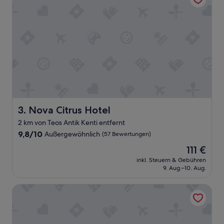
e
i
n
e
s
H
o
t
e
l
.
Z
Nova Citrus Hotel
3. Nova Citrus Hotel
i
2 km von Teos Antik Kenti entfernt
m
m
9.8
9,8/10
Außergewöhnlich
(57 Bewertungen)
e
von
Der
111 €
r
10,
Preis
g
Außergewöhnlich,
inkl. Steuern & Gebühren
beträgt
9. Aug.–10. Aug.
e
(57
111 €
m
Bewertungen)
ü
Mellow Blue Hotel
t
l
i
c