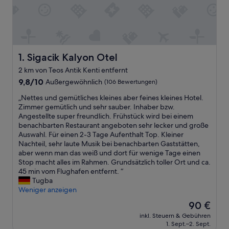
Sigacik Kalyon Otel
1. Sigacik Kalyon Otel
2 km von Teos Antik Kenti entfernt
9.8
9,8/10
Außergewöhnlich
(106 Bewertungen)
von
„
„Nettes und gemütliches kleines aber feines kleines Hotel.
10,
N
Zimmer gemütlich und sehr sauber. Inhaber bzw.
Außergewöhnlich,
e
Angestellte super freundlich. Frühstück wird bei einem
(106
t
benachbarten Restaurant angeboten sehr lecker und große
Bewertungen)
t
Auswahl. Für einen 2-3 Tage Aufenthalt Top. Kleiner
e
Nachteil, sehr laute Musik bei benachbarten Gaststätten,
s
aber wenn man das weiß und dort für wenige Tage einen
u
Stop macht alles im Rahmen. Grundsätzlich toller Ort und ca.
n
45 min vom Flughafen entfernt. “
d
Tugba
g
Weniger anzeigen
e
Der
90 €
m
Preis
inkl. Steuern & Gebühren
ü
beträgt
1. Sept.–2. Sept.
t