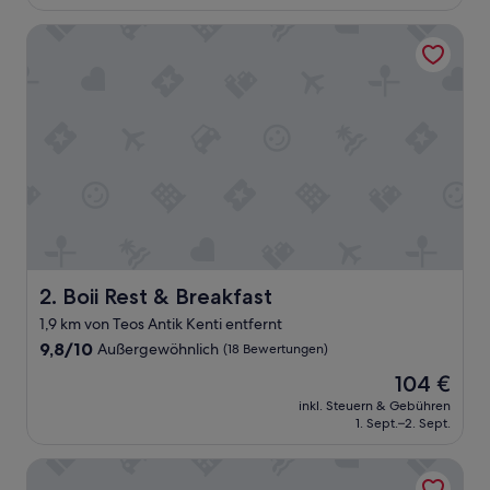
90 €
l
Boii Rest & Breakfast
i
c
h
e
s
k
l
e
i
n
e
s
a
b
Boii Rest & Breakfast
2. Boii Rest & Breakfast
e
1,9 km von Teos Antik Kenti entfernt
r
9.8
f
9,8/10
Außergewöhnlich
(18 Bewertungen)
von
e
Der
104 €
10,
i
Preis
Außergewöhnlich,
n
inkl. Steuern & Gebühren
beträgt
1. Sept.–2. Sept.
(18
e
104 €
Bewertungen)
s
k
Nova Citrus Hotel
l