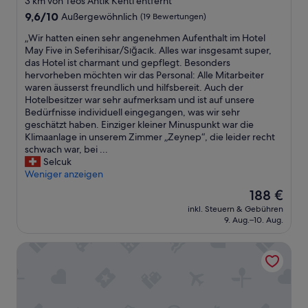
3 km von Teos Antik Kenti entfernt
d
c
e
s
d
9.6
h
9,6/10
Außergewöhnlich
(19 Bewertungen)
n
e
a
von
f
t
h
„
„Wir hatten einen sehr angenehmen Aufenthalt im Hotel
s
10,
r
h
r
W
May Five in Seferihisar/Sığacık. Alles war insgesamt super,
P
Außergewöhnlich,
e
a
g
i
das Hotel ist charmant und gepflegt. Besonders
e
(19
u
l
u
r
hervorheben möchten wir das Personal: Alle Mitarbeiter
r
Bewertungen)
n
t
t
h
waren äusserst freundlich und hilfsbereit. Auch der
s
d
T
A
a
Hotelbesitzer war sehr aufmerksam und ist auf unsere
o
l
o
u
t
Bedürfnisse individuell eingegangen, was wir sehr
n
i
p
ß
t
geschätzt haben. Einziger kleiner Minuspunkt war die
a
c
.
e
e
Klimaanlage in unserem Zimmer „Zeynep“, die leider recht
l
h
K
r
n
schwach war, bei ...
w
u
l
d
e
Selcuk
a
n
e
e
i
Weniger anzeigen
r
d
i
m
n
e
z
n
Der
188 €
d
e
n
u
e
Preis
e
inkl. Steuern & Gebühren
n
s
v
r
beträgt
m
9. Aug.–10. Aug.
s
e
o
N
188 €
G
e
h
r
a
e
Satsuma Butik Otel
h
r
k
c
b
r
f
o
h
ä
a
r
m
t
u
n
e
m
e
d
g
u
e
i
e