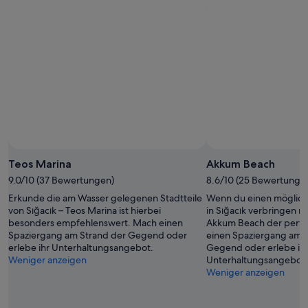
l
i
g
w
n
e
i
e
p
r
r
a
d
M
s
n
i
s
i
n
t
c
u
“
h
s
t
p
g
u
e
n
Foto von Erdem Yücel
Öffentliches
r
k
Foto
Teos Marina
Akkum Beach
e
t
von
i
9.0/10 (37 Bewertungen)
w
8.6/10 (25 Bewertunge
Erdem
n
a
Erkunde die am Wasser gelegenen Stadtteile
Wenn du einen möglich
Yücel
i
r
von Sığacık – Teos Marina ist hierbei
in Sığacık verbringen m
g
d
besonders empfehlenswert. Mach einen
Akkum Beach der perfek
t
i
Spaziergang am Strand der Gegend oder
einen Spaziergang am 
(
e
erlebe ihr Unterhaltungsangebot.
Gegend oder erlebe ih
w
K
Weniger anzeigen
Unterhaltungsangebot.
i
l
Weniger anzeigen
r
i
d
m
s
a