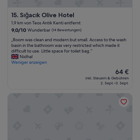
l
e
l
n
e
Sığacık Olive Hotel
15. Sığacık Olive Hotel
m
r
ö
1,9 km von Teos Antik Kenti entfernt
O
c
r
9.0
9,0/10
Wunderbar
(14 Bewertungen)
h
t
von
t
„
„Room was clean and modern but small. Access to the wash
u
10,
e
R
basin in the bathroom was very restricted which made it
n
Wunderbar,
n
o
difficult to use. Little space for toilet bag.“
d
(14
w
o
Nidhal
c
Bewertungen)
i
m
Weniger anzeigen
a
r
w
.
Der
64 €
d
a
4
Preis
a
inkl. Steuern & Gebühren
s
5
beträgt
s
2. Sept.–3. Sept.
c
m
64 €
P
l
i
e
Lagom Hotel Seferihisar
e
n
r
a
v
s
n
o
o
a
m
n
n
F
a
d
l
l
m
u
:
o
g
A