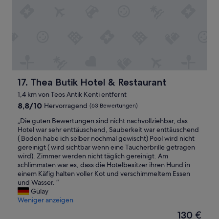
a
s
l
s
t
.
h
f
P
b
r
e
a
e
r
s
u
s
i
n
o
n
d
n
i
l
a
Thea Butik Hotel & Restaurant
17. Thea Butik Hotel & Restaurant
n
i
l
t
1,4 km von Teos Antik Kenti entfernt
c
s
h
h
8.8
e
8,8/10
Hervorragend
(63 Bewertungen)
e
u
von
h
b
„
„Die guten Bewertungen sind nicht nachvollziehbar, das
n
10,
r
a
D
Hotel war sehr enttäuschend, Sauberkeit war enttäuschend
d
Hervorragend,
f
t
i
( Boden habe ich selber nochmal gewischt) Pool wird nicht
h
(63
r
h
e
gereinigt ( wird sichtbar wenn eine Taucherbrille getragen
i
Bewertungen)
e
r
g
wird). Zimmer werden nicht täglich gereinigt. Am
l
u
o
u
schlimmsten war es, dass die Hotelbesitzer ihren Hund in
f
n
o
t
einem Käfig halten voller Kot und verschimmeltem Essen
s
d
m
e
und Wasser. “
b
l
w
n
Gülay
e
i
a
B
Weniger anzeigen
r
c
s
e
e
h
v
Der
130 €
w