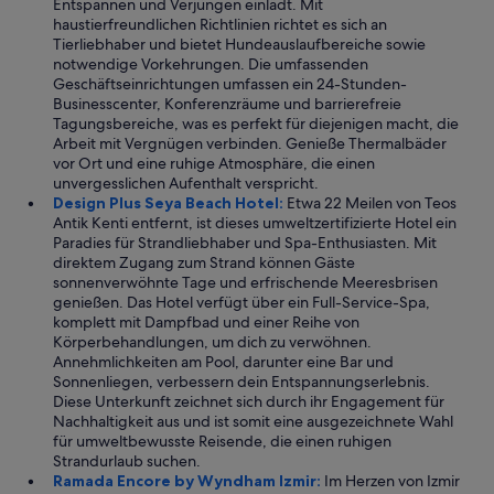
Entspannen und Verjüngen einlädt. Mit
r
h
haustierfreundlichen Richtlinien richtet es sich an
d
w
Tierliebhaber und bietet Hundeauslaufbereiche sowie
e
a
notwendige Vorkehrungen. Die umfassenden
n
r
Geschäftseinrichtungen umfassen ein 24-Stunden-
n
,
Businesscenter, Konferenzräume und barrierefreie
i
b
Tagungsbereiche, was es perfekt für diejenigen macht, die
c
e
Arbeit mit Vergnügen verbinden. Genieße Thermalbäder
h
i
vor Ort und eine ruhige Atmosphäre, die einen
t
unvergesslichen Aufenthalt verspricht.
t
.
Design Plus Seya Beach Hotel:
Etwa 22 Meilen von Teos
ä
.
Antik Kenti entfernt, ist dieses umweltzertifizierte Hotel ein
g
.
Paradies für Strandliebhaber und Spa-Enthusiasten. Mit
l
direktem Zugang zum Strand können Gäste
i
sonnenverwöhnte Tage und erfrischende Meeresbrisen
c
genießen. Das Hotel verfügt über ein Full-Service-Spa,
h
komplett mit Dampfbad und einer Reihe von
g
Körperbehandlungen, um dich zu verwöhnen.
e
Annehmlichkeiten am Pool, darunter eine Bar und
r
Sonnenliegen, verbessern dein Entspannungserlebnis.
e
Diese Unterkunft zeichnet sich durch ihr Engagement für
i
Nachhaltigkeit aus und ist somit eine ausgezeichnete Wahl
n
für umweltbewusste Reisende, die einen ruhigen
i
Strandurlaub suchen.
g
Ramada Encore by Wyndham Izmir:
Im Herzen von Izmir
t