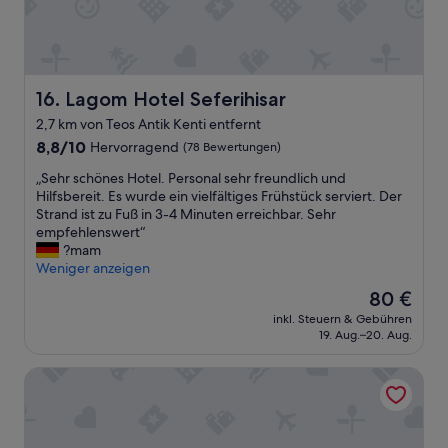
d
h
l
e
a
l
r
f
e
n
e
M
b
n
i
u
Lagom Hotel Seferihisar
e
16. Lagom Hotel Seferihisar
t
t
n
a
2,7 km von Teos Antik Kenti entfernt
s
t
r
8.8
m
8,8/10
Hervorragend
(78 Bewertungen)
f
b
von
a
e
e
„
„Sehr schönes Hotel. Personal sehr freundlich und
10,
l
r
i
S
Hilfsbereit. Es wurde ein vielfältiges Frühstück serviert. Der
Hervorragend,
l
n
t
e
Strand ist zu Fuß in 3-4 Minuten erreichbar. Sehr
(78
.
t
e
h
empfehlenswert“
Bewertungen)
A
.
r
r
?mam
c
“
w
s
Weniger anzeigen
c
a
c
e
Der
80 €
r
h
s
Preis
e
inkl. Steuern & Gebühren
ö
s
beträgt
19. Aug.–20. Aug.
n
n
t
80 €
ä
e
o
u
Thea Butik Hotel & Restaurant
s
t
s
H
h
s
o
e
e
t
w
r
e