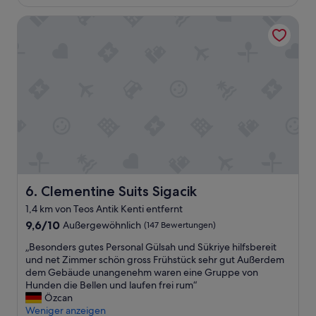
i
108 €
l
c
Clementine Suits Sigacik
–
h
a
.
b
F
s
r
o
ü
l
h
u
s
t
t
e
ü
m
c
p
k
f
w
e
i
h
Clementine Suits Sigacik
6. Clementine Suits Sigacik
r
l
d
1,4 km von Teos Antik Kenti entfernt
e
b
9.6
n
9,6/10
Außergewöhnlich
(147 Bewertungen)
e
von
s
i
„
„Besonders gutes Personal Gülsah und Sükriye hilfsbereit
10,
w
e
B
und net Zimmer schön gross Frühstück sehr gut Außerdem
Außergewöhnlich,
e
i
e
dem Gebäude unangenehm waren eine Gruppe von
(147
r
n
s
Hunden die Bellen und laufen frei rum“
Bewertungen)
t
e
o
Özcan
!
m
n
Weniger anzeigen
“