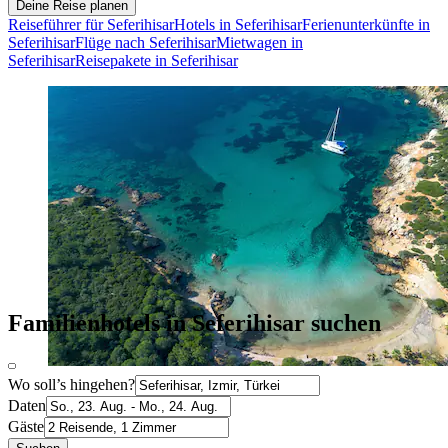
Deine Reise planen
Reiseführer für Seferihisar
Hotels in Seferihisar
Ferienunterkünfte in
Seferihisar
Flüge nach Seferihisar
Mietwagen in
Seferihisar
Reisepakete in Seferihisar
Familienhotels in Seferihisar suchen
Wo soll’s hingehen?
Daten
Gäste