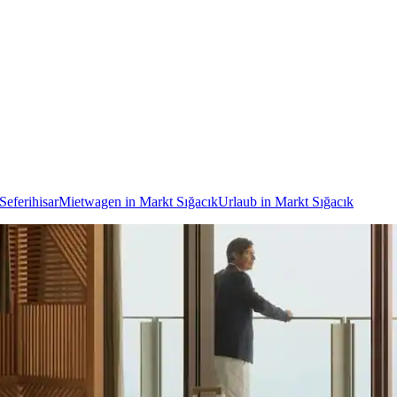
Seferihisar
Mietwagen in Markt Sığacık
Urlaub in Markt Sığacık