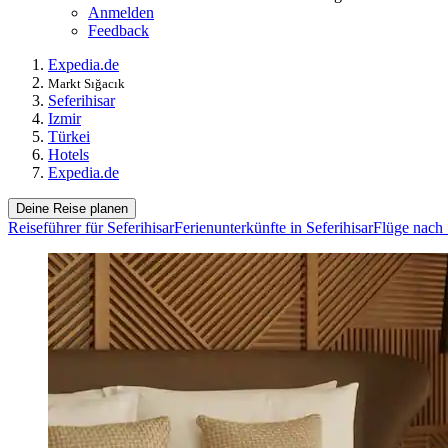
Anmelden
Feedback
Expedia.de
Markt Sığacık
Seferihisar
Izmir
Türkei
Hotels
Expedia.de
Deine Reise planen
Reiseführer für Seferihisar
Ferienunterkünfte in Seferihisar
Flüge nach 