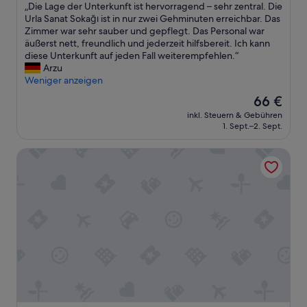
n
„
„Die Lage der Unterkunft ist hervorragend – sehr zentral. Die
10,
r
e
D
Urla Sanat Sokağı ist in nur zwei Gehminuten erreichbar. Das
Wunderbar,
e
ç
i
Zimmer war sehr sauber und gepflegt. Das Personal war
(146
n
o
e
äußerst nett, freundlich und jederzeit hilfsbereit. Ich kann
Bewertungen)
3
k
L
diese Unterkunft auf jeden Fall weiterempfehlen.“
N
t
a
Arzu
ä
e
g
Weniger anzeigen
c
ş
e
h
e
Der
66 €
d
t
k
Preis
inkl. Steuern & Gebühren
e
e
k
beträgt
1. Sept.–2. Sept.
r
,
ü
66 €
U
Z
r
Doors Urla Hotel & Bungalows
n
i
e
t
m
d
e
m
e
r
e
r
k
r
i
u
w
z
n
a
.
f
r
“
t
s
i
e
s
h
t
r
h
g