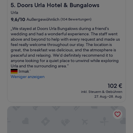
e
Doors Urla Hotel & Bungalows
5. Doors Urla Hotel & Bungalows
r
r
o
Urla
v
s
9.6
o
9,6/10
Außergewöhnlich
(104 Bewertungen)
s
von
r
,
„
„We stayed at Doors Urla Bungalows during a friend’s
10,
r
s
W
wedding and had a wonderful experience. The staff went
Außergewöhnlich,
a
c
e
above and beyond to help with every request and made us
(104
g
h
s
feel really welcome throughout our stay. The location is
Bewertungen)
e
ö
t
great, the breakfast was delicious, and the atmosphere is
n
n
a
peaceful and relaxing. We’d definitely recommend it to
d
e
y
anyone looking for a quiet place to unwind while exploring
–
i
e
Urla and the surrounding area.“
s
n
d
Irmak`
e
g
a
Weniger anzeigen
h
e
t
r
r
Der
102 €
D
z
i
Preis
inkl. Steuern & Gebühren
o
e
c
beträgt
27. Aug.–28. Aug.
o
n
h
102 €
r
t
t
Neoss Boutique Hotel
s
r
e
U
a
t
r
l
u
l
.
n
a
D
d