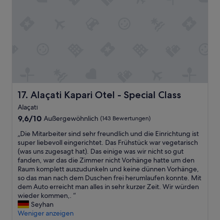
c
h
s
n
e
a
k
ö
e
d
x
l
w
n
n
z
p
m
i
.
g
u
l
o
r
U
r
m
o
s
d
n
ü
W
r
q
b
d
n
a
i
u
e
e
e
s
n
e
i
i
d
s
g
i
e
n
a
e
U
s
i
e
z
Alaçati Kapari Otel - Special Class
r
17. Alaçati Kapari Otel - Special Class
r
c
n
t
u
n
l
l
e
Alaçatı
o
E
u
a
o
m
9.6
l
9,6/10
Außergewöhnlich
(143 Bewertungen)
r
r
a
s
b
von
l
d
5
n
e
„
e
„Die Mitarbeiter sind sehr freundlich und die Einrichtung ist
10,
e
b
M
d
s
D
n
super liebevoll eingerichtet. Das Frühstück war vegetarisch
Außergewöhnlich,
A
e
i
t
o
i
a
(was uns zugesagt hat). Das einige was wir nicht so gut
(143
u
b
n
h
y
e
c
fanden, war das die Zimmer nicht Vorhänge hatte um den
Bewertungen)
s
e
u
e
o
M
h
Raum komplett auszudunkeln und keine dünnen Vorhänge,
s
n
t
s
u
i
b
so das man nach dem Duschen frei herumlaufen konnte. Mit
i
D
e
u
w
t
a
dem Auto erreicht man alles in sehr kurzer Zeit. Wir würden
c
i
n
r
i
a
r
wieder kommen,. “
h
e
.
r
l
r
t
Seyhan
t
s
D
o
l
b
e
Weniger anzeigen
a
e
i
u
h