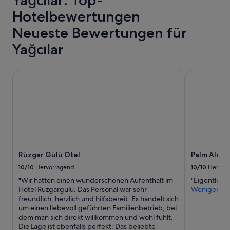
Yağcılar: Top-
Verfügbarkeiten
ü
u
M
können
Hotelbewertungen
l
n
u
sich
e
s
s
ändern.
Neueste Bewertungen für
r
z
i
Es
d
u
k
Yağcılar
können
i
g
b
zusätzliche
o
e
e
Bedingungen
t
s
i
Rüzgar Gülü Otel
Palm Alaçat
gelten.
e
a
b
l
g
e
i
t
n
n
h
a
k
a
c
o
t
h
n
)
b
u
.
a
m
D
r
Rüzgar Gülü Otel
Palm Alaça
u
a
t
10/10
Hervorragend
10/10
Hervor
ç
s
e
o
"Wir hatten einen wunderschönen Aufenthalt im
"Eigentlich 
e
n
k
Hotel Rüzgargülü. Das Personal war sehr
Weniger
i
G
i
freundlich, herzlich und hilfsbereit. Es handelt sich
n
a
y
um einen liebevoll geführten Familienbetrieb, bei
i
s
i
dem man sich direkt willkommen und wohl fühlt.
g
t
y
Die Lage ist ebenfalls perfekt: Das beliebte
e
s