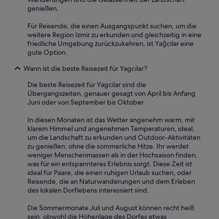
n
genießen.
e
S
h
t
Für Reisende, die einen Ausgangspunkt suchen, um die
a
o
weitere Region Izmir zu erkunden und gleichzeitig in eine
t
p
friedliche Umgebung zurückzukehren, ist Yağcılar eine
t
m
gute Option.
e
a
u
c
Wann ist die beste Reisezeit für Yagcilar?
m
h
d
t
Die beste Reisezeit für Yagcilar sind die
e
a
Übergangszeiten, genauer gesagt von April bis Anfang
n
l
Juni oder von September bis Oktober.
R
l
a
e
In diesen Monaten ist das Wetter angenehm warm, mit
u
s
klarem Himmel und angenehmen Temperaturen, ideal,
m
i
um die Landschaft zu erkunden und Outdoor-Aktivitäten
k
m
zu genießen, ohne die sommerliche Hitze. Ihr werdet
o
R
weniger Menschenmassen als in der Hochsaison finden,
m
a
was für ein entspannteres Erlebnis sorgt. Diese Zeit ist
p
h
ideal für Paare, die einen ruhigen Urlaub suchen, oder
l
m
Reisende, die an Naturwanderungen und dem Erleben
e
e
des lokalen Dorflebens interessiert sind.
t
n
t
.
Die Sommermonate Juli und August können recht heiß
a
G
sein, obwohl die Höhenlage des Dorfes etwas