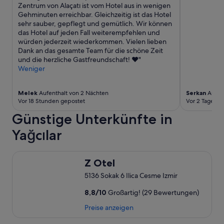
d
Zentrum von Alaçatı ist vom Hotel aus in wenigen
w
t
i
Gehminuten erreichbar. Gleichzeitig ist das Hotel
a
ä
t
sehr sauber, gepflegt und gemütlich. Wir können
s
t
e
das Hotel auf jeden Fall weiterempfehlen und
w
t
m
würden jederzeit wiederkommen. Vielen lieben
i
e
i
Dank an das gesamte Team für die schöne Zeit
r
n
z
und die herzliche Gastfreundschaft! ❤️"
n
,
d
Weniger
i
a
i
c
b
t
h
e
Melek
Aufenthalt von 2 Nächten
Serkan
Aufent
a
t
r
Vor 18 Stunden gepostet
Vor 2 Tagen g
v
s
w
s
o
Günstige Unterkünfte in
e
i
g
n
Yağcılar
y
u
n
e
t
m
e
f
a
Z Otel
d
a
n
Z Otel
e
n
d
5136 Sokak 6 Ilica Cesme Izmir
r
d
a
i
e
s
8,8
/
10
Großartig! (29 Bewertungen)
m
n
w
“
,
e
Preise anzeigen
w
i
a
ß