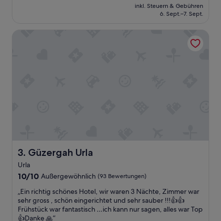
Preis
inkl. Steuern & Gebühren
l
beträgt
6. Sept.–7. Sept.
e
74 €
i
Güzergah Urla
ç
i
ç
e
ç
o
k
g
ü
z
e
l
b
i
Güzergah Urla
3. Güzergah Urla
r
Urla
k
10.0
o
10/10
Außergewöhnlich
(93 Bewertungen)
von
n
„
„Ein richtig schönes Hotel, wir waren 3 Nächte, Zimmer war
10,
a
E
sehr gross , schön eingerichtet und sehr sauber !!!👍👍
Außergewöhnlich,
k
i
Frühstück war fantastisch …ich kann nur sagen, alles war Top
(93
l
n
👍Danke 🙏“
Bewertungen)
a