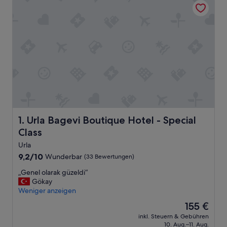
Urla Bagevi Boutique Hotel - Special Class
1. Urla Bagevi Boutique Hotel - Special
Class
Urla
9.2
9,2/10
Wunderbar
(33 Bewertungen)
von
„
„Genel olarak güzeldi“
10,
G
Gökay
Wunderbar,
e
Weniger anzeigen
(33
n
Bewertungen)
Der
155 €
e
Preis
inkl. Steuern & Gebühren
l
beträgt
10. Aug.–11. Aug.
o