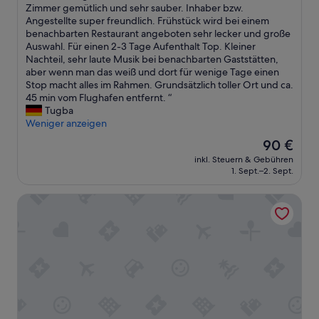
t
e
F
N
Zimmer gemütlich und sehr sauber. Inhaber bzw.
Außergewöhnlich,
l
Z
a
a
e
Angestellte super freundlich. Frühstück wird bei einem
(106
a
i
k
l
t
benachbarten Restaurant angeboten sehr lecker und große
Bewertungen)
c
m
f
l
t
Auswahl. Für einen 2-3 Tage Aufenthalt Top. Kleiner
h
m
a
w
e
Nachteil, sehr laute Musik bei benachbarten Gaststätten,
n
e
s
e
s
aber wenn man das weiß und dort für wenige Tage einen
u
r
t
i
u
Stop macht alles im Rahmen. Grundsätzlich toller Ort und ca.
m
s
w
t
n
45 min vom Flughafen entfernt. “
m
c
a
e
d
Tugba
e
h
s
r
g
Weniger anzeigen
r
ö
d
e
e
e
n
Der
e
90 €
m
m
s
g
Preis
l
p
inkl. Steuern & Gebühren
ü
i
r
beträgt
i
1. Sept.–2. Sept.
f
t
s
o
90 €
c
e
l
t
s
i
h
Hotel Yorgo Seferis
i
n
s
o
l
c
i
F
u
e
h
c
r
s
n
e
h
ü
,
.
s
t
h
a
“
k
s
s
n
l
o
t
d
e
w
ü
t
i
i
c
h
n