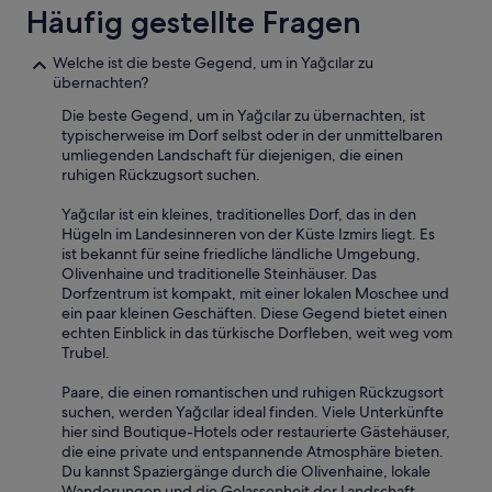
Häufig gestellte Fragen
r
u
d
n
a
d
Welche ist die beste Gegend, um in Yağcılar zu
s
d
übernachten?
d
o
Die beste Gegend, um in Yağcılar zu übernachten, ist
i
r
typischerweise im Dorf selbst oder in der unmittelbaren
e
t
umliegenden Landschaft für diejenigen, die einen
Z
f
ruhigen Rückzugsort suchen.
i
ü
m
r
Yağcılar ist ein kleines, traditionelles Dorf, das in den
m
w
Hügeln im Landesinneren von der Küste Izmirs liegt. Es
e
e
ist bekannt für seine friedliche ländliche Umgebung,
r
n
Olivenhaine und traditionelle Steinhäuser. Das
n
i
Dorfzentrum ist kompakt, mit einer lokalen Moschee und
i
g
ein paar kleinen Geschäften. Diese Gegend bietet einen
c
e
echten Einblick in das türkische Dorfleben, weit weg vom
h
T
Trubel.
t
a
V
g
Paare, die einen romantischen und ruhigen Rückzugsort
o
e
suchen, werden Yağcılar ideal finden. Viele Unterkünfte
r
e
hier sind Boutique-Hotels oder restaurierte Gästehäuser,
h
i
die eine private und entspannende Atmosphäre bieten.
ä
n
Du kannst Spaziergänge durch die Olivenhaine, lokale
n
e
Wanderungen und die Gelassenheit der Landschaft
g