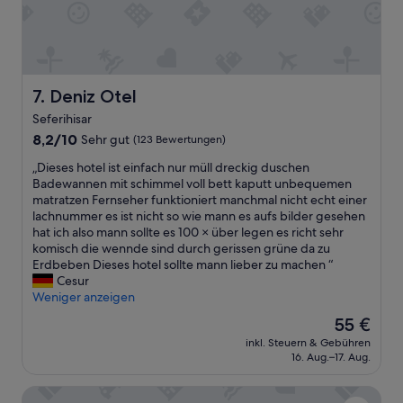
w
e
z
a
d
w
r
d
e
f
i
i
a
n
G
n
g
Deniz Otel
e
7. Deniz Otel
t
a
h
a
Seferihisar
n
m
s
d
8.2
8,2/10
Sehr gut
(123 Bewertungen)
i
t
h
von
n
i
„
„Dieses hotel ist einfach nur müll dreckig duschen
a
10,
u
s
D
Badewannen mit schimmel voll bett kaputt unbequemen
d
Sehr
t
c
i
matratzen Fernseher funktioniert manchmal nicht echt einer
a
gut,
e
h
e
lachnummer es ist nicht so wie mann es aufs bilder gesehen
w
(123
n
…
s
hat ich also mann sollte es 100 × über legen es richt sehr
o
Bewertungen)
e
i
e
komisch die wennde sind durch gerissen grüne da zu
n
r
c
s
Erdbeben Dieses hotel sollte mann lieber zu machen “
d
r
h
h
Cesur
e
e
k
o
Weniger anzeigen
r
i
a
t
f
c
Der
55 €
n
e
u
h
Preis
n
inkl. Steuern & Gebühren
l
l
b
beträgt
n
16. Aug.–17. Aug.
i
e
a
55 €
u
s
x
r
r
Pintura Urla Butik Otel & Sanat Galerisi
t
p
.