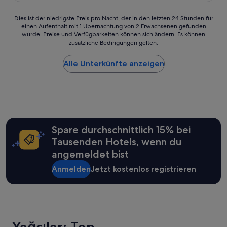
t
ı
ü
K
.
s
h
l
Dies
“
Dies ist der niedrigste Preis pro Nacht, der in den letzten 24 Stunden für
ı
s
e
einen Aufenthalt mit 1 Übernachtung von 2 Erwachsenen gefunden
ist
ç
t
i
wurde. Preise und Verfügbarkeiten können sich ändern. Es können
der
o
ü
n
zusätzliche Bedingungen gelten.
niedrigste
k
c
e
Preis
g
k
r
Alle Unterkünfte anzeigen
pro
ü
w
N
Nacht,
z
a
a
der
e
r
c
in
l
v
h
den
d
e
t
letzten
i
g
e
24 Stunden
ç
e
i
für
Spare durchschnittlich 15% bei
o
t
l
einen
k
Tausenden Hotels, wenn du
a
,
Aufenthalt
g
r
s
angemeldet bist
mit
ü
i
e
1 Übernachtung
l
s
Anmelden
Jetzt kostenlos registrieren
h
von
e
c
r
2 Erwachsenen
r
h
l
gefunden
y
(
a
wurde.
ü
w
u
Preise
z
a
t
und
l
s
e