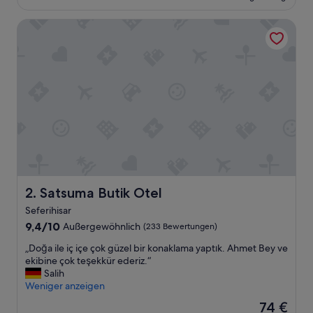
155 €
l
Satsuma Butik Otel
a
r
a
k
g
ü
z
e
l
d
i
“
Satsuma Butik Otel
2. Satsuma Butik Otel
Seferihisar
9.4
9,4/10
Außergewöhnlich
(233 Bewertungen)
von
„
„Doğa ile iç içe çok güzel bir konaklama yaptık. Ahmet Bey ve
10,
D
ekibine çok teşekkür ederiz.“
Außergewöhnlich,
o
Salih
(233
ğ
Weniger anzeigen
Bewertungen)
a
Der
74 €
i