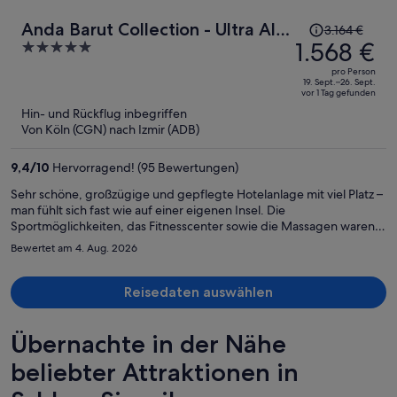
Der
Anda Barut Collection - Ultra All
3.164 €
Preis
1.568 €
5
Inclusive
betrug
out
pro Person
3.164 €,
of
19. Sept.–26. Sept.
vor 1 Tag gefunden
jetzt
5
Hin- und Rückflug inbegriffen
beträgt
Von Köln (CGN) nach Izmir (ADB)
er
1.568 €
9,4
/
10
Hervorragend! (95 Bewertungen)
pro
Person
Sehr schöne, großzügige und gepflegte Hotelanlage mit viel Platz –
man fühlt sich fast wie auf einer eigenen Insel. Die
Sportmöglichkeiten, das Fitnesscenter sowie die Massagen waren
hervorragend. Verbesserungspotenzial gibt es beim Service, da das
Bewertet am 4. Aug. 2026
Niveau je nach Restaurant unterschiedlich ausfällt. Auch das
Unterhaltungsprogramm könnte abwechslungsreicher sein. Da die
Anlage sehr weitläufig ist, wären bessere Wegweiser zu den
Reisedaten auswählen
Zimmern und zur Rezeption hilfreich. Insgesamt ein sehr schönes
Resort mit hoher Qualität und Erholungsfaktor.
Übernachte in der Nähe
beliebter Attraktionen in