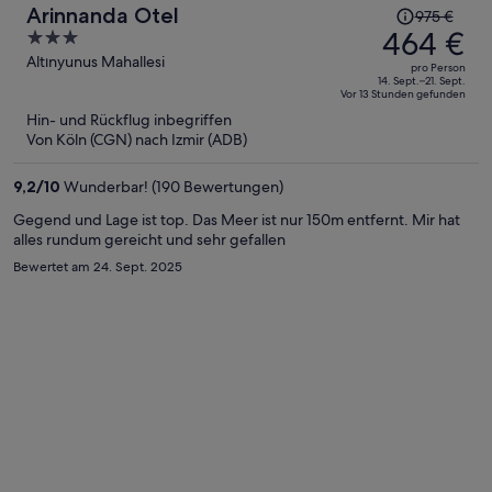
Der
Arinnanda Otel
975 €
Preis
464 €
3
betrug
out
Altınyunus Mahallesi
pro Person
975 €,
of
14. Sept.–21. Sept.
Vor 13 Stunden gefunden
jetzt
5
Hin- und Rückflug inbegriffen
beträgt
Von Köln (CGN) nach Izmir (ADB)
er
464 €
9,2
/
10
Wunderbar! (190 Bewertungen)
pro
Person
Gegend und Lage ist top. Das Meer ist nur 150m entfernt. Mir hat
alles rundum gereicht und sehr gefallen
Bewertet am 24. Sept. 2025