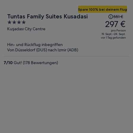
Spare 100% bei deinem Flug
Der
Tuntas Family Suites Kusadasi
551 €
Preis
297 €
4
betrug
out
Kuşadası City Centre
pro Person
551 €,
of
19. Sept.–24. Sept.
vor 1 Tag gefunden
jetzt
5
Hin- und Rückflug inbegriffen
beträgt
Von Düsseldorf (DUS) nach Izmir (ADB)
er
297 €
7
/
10
Gut! (178 Bewertungen)
pro
Person