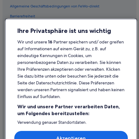
5-Sterne-Hotels in Seferihisar
Allgemeine Geschäftsbedingungen von FeWo-direkt
Villen in Urla
Barrierefreiheit
3-Sterne-Hotels in Urla
Datenschutz
Ihre Privatsphäre ist uns wichtig
Hütten in Seferihisar
Cookies
Wir und unsere
16
Partner speichern und/ oder greifen
Golf in Seferihisar
Rechtliche Hinweise/Kontakt
auf Informationen auf einem Gerät zu, z.B. auf
Kuşçular Hotels
eindeutige Kennungen in Cookies, um
Inhaltsrichtlinien und Melden von Inhalten
Villen in Seferihisar
personenbezogene Daten zu verarbeiten. Sie können
Ihre Präferenzen akzeptieren oder verwalten. Klicken
Ferienwohnungen in Sığacık
Hilfe
Sie dazu bitte unten oder besuchen Sie jederzeit die
Historische in Urla
Hilfe
Seite der Datenschutzrichtlinie. Diese Präferenzen
5-Sterne-Hotels in Sığacık
werden unseren Partnern signalisiert und haben keinen
Flug stornieren
Einfluss auf Surfdaten.
Hotels nahe Akkum Beach
Hotel- oder Ferienunterkunftsbuchung stornieren
Wir und unsere Partner verarbeiten Daten,
Demircili Hotels
Rückerstattungsdauer
um Folgendes bereitzustellen:
Familien in Seferihisar
Expedia-Gutschein einlösen
Verwendung genauer Standortdaten.
Private Ferienhäuser in Sığacık
Endgeräteeigenschaften zur Identifikation aktiv abfragen.
Internationale Reisedokumente
Speichern von oder Zugriff auf Informationen auf einem
Paloma Hotels in Seferihisar
Akzeptieren
Endgerät. Personalisierte Werbung und Inhalte, Messung