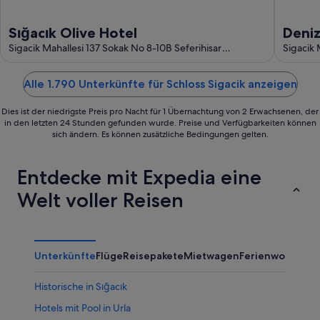
Sığacık Olive Hotel
Deniz
Sigacik Mahallesi 137 Sokak No 8-10B Seferihisar
Sigacik 
seferihisar
Alle 1.790 Unterkünfte für Schloss Sigacik anzeigen
Dies ist der niedrigste Preis pro Nacht für 1 Übernachtung von 2 Erwachsenen, der
in den letzten 24 Stunden gefunden wurde. Preise und Verfügbarkeiten können
sich ändern. Es können zusätzliche Bedingungen gelten.
Entdecke mit Expedia eine
Welt voller Reisen
Unterkünfte
Flüge
Reisepakete
Mietwagen
Ferienwohnung
Historische in Sığacık
Hotels mit Pool in Urla