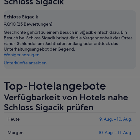
Schloss Sigacik
Schloss Sigacik
9.0/10 (25 Bewertungen)
Geschichte gehört zu einem Besuch in Sığacık einfach dazu. Ein
Besuch bei Schloss Sigacik bringt dir die Vergangenheit des Ortes
näher. Schlender am Jachthafen entlang oder entdeck das
Unterhaltungsangebot der Gegend.
Weniger anzeigen
Unterkünfte anzeigen
Top-Hotelangebote
Verfügbarkeit von Hotels nahe
Schloss Sigacik prüfen
Prüfe
Heute
9. Aug. - 10. Aug.
die
Preise
Prüfe
Morgen
10. Aug. - 11. Aug.
nahe
die