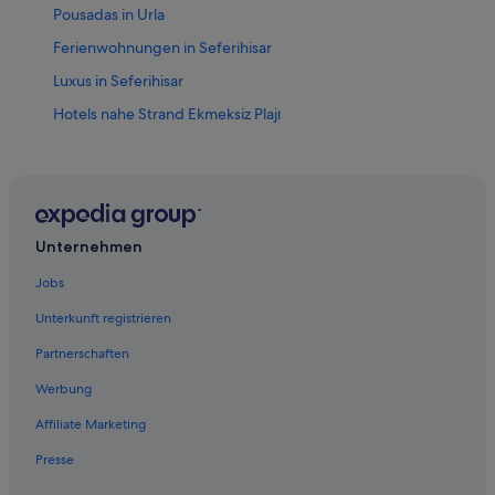
Pousadas in Urla
Ferienwohnungen in Seferihisar
Luxus in Seferihisar
Hotels nahe Strand Ekmeksiz Plajı
Hotels mit Fitnessbereich in Seferihisar
All-Inclusive- in Seferihisar
Lgbtqia-Freundliche in Urla
Private Ferienhäuser in Urla
Unternehmen
Lodges in Seferihisar
Jobs
Pensionen in Seferihisar
Unterkunft registrieren
Gasthäuser in Seferihisar
Partnerschaften
Hotels mit Restaurant in Seferihisar
Werbung
Sığacık Hotels
Affiliate Marketing
3-Sterne-Hotels in Seferihisar
Presse
Strand in Urla