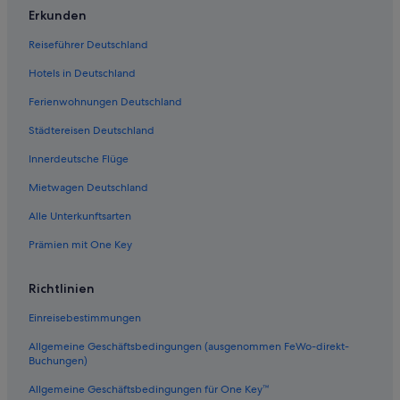
Yağcılar Hotels
Erkunden
5-Sterne-Hotels in Kuşçular
Reiseführer Deutschland
Strand in Seferihisar
Hotels in Deutschland
Private Ferienhäuser in Seferihisar
Ferienwohnungen Deutschland
Ferienwohnungen in Urla
Städtereisen Deutschland
Historische in Seferihisar
Innerdeutsche Flüge
Golf in Urla
Mietwagen Deutschland
Seferihisar Hotels
Alle Unterkunftsarten
Hotels mit Kinderbetreuung in Urla
Prämien mit One Key
Hotels mit Wellnessbereich in Seferihisar
Motels in Seferihisar
Richtlinien
4-Sterne-Hotels in Seferihisar
Einreisebestimmungen
Hotels nahe USCA Weingut
Allgemeine Geschäftsbedingungen (ausgenommen FeWo-direkt-
Boutique- in Urla
Buchungen)
Motels in Urla
Allgemeine Geschäftsbedingungen für One Key™