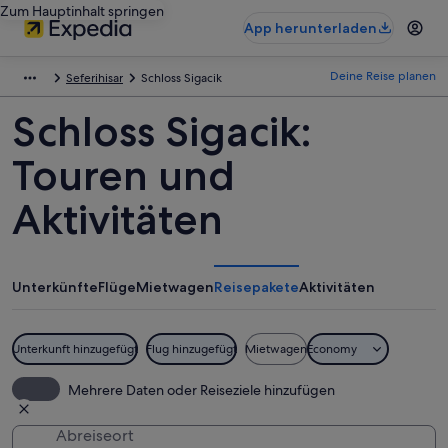
Zum Hauptinhalt springen
App herunterladen
Deine Reise planen
Seferihisar
Schloss Sigacik
Schloss Sigacik:
Touren und
Aktivitäten
Unterkünfte
Flüge
Mietwagen
Reisepakete
Aktivitäten
Unterkunft hinzugefügt
Flug hinzugefügt
Mietwagen
Economy
Mehrere Daten oder Reiseziele hinzufügen
Abreiseort