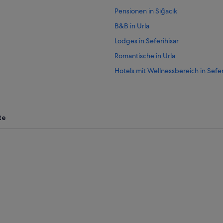
Pensionen in Sığacık
B&B in Urla
Lodges in Seferihisar
Romantische in Urla
Hotels mit Wellnessbereich in Sefer
Chalets in Urla
Hotels nahe Schloss Sigacik
Villen in Urla
te
Strand in Seferihisar
2-Sterne-Hotels in Güzelbahçe
All-Inclusive- in Seferihisar
Yağcılar Hotels
Hotels mit Fitnessbereich in Urla
Pousadas in Urla
Hotels mit Frühstück in Urla