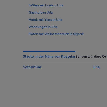
5-Sterne-Hotels in Urla
Gasthöfe in Urla
Hotels mit Yoga in Urla
Wohnungen in Urla
Hotels mit Wellnessbereich in Sığacık
Historische in Sığacık
Hotels mit Restaurant in Urla
Hotel-Resorts in Urla
Städte in der Nähe von Kuşçular
Sehenswürdige Or
Hotels nahe İzmir Yüksek Teknoloji Enstitüsü
Seferihisar
Urla
All-Inclusive- in Urla
Hotels mit Kinderbetreuung in Urla
İskele Mahallesi Hotels
Gasthäuser in Seferihisar
5-Sterne-Hotels in Kuşçular
3-Sterne-Hotels in Seferihisar