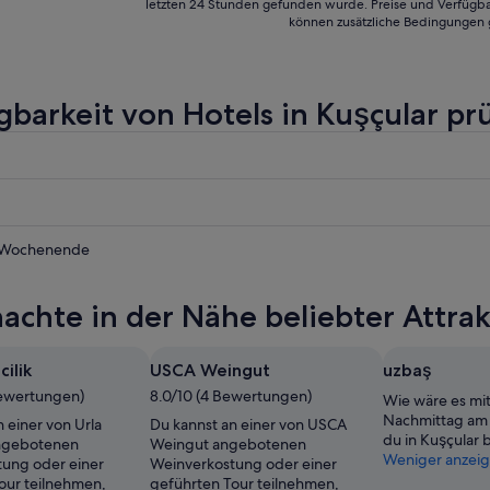
letzten 24 Stunden gefunden wurde. Preise und Verfügba
können zusätzliche Bedingungen 
gbarkeit von Hotels in Kuşçular pr
 Wochenende
achte in der Nähe beliebter Attrak
cilik
USCA Weingut
uzbaş
Bewertungen)
8.0/10 (4 Bewertungen)
Wie wäre es mi
nde,
Nachmittag am
 einer von Urla
Du kannst an einer von USCA
du in Kuşçular b
angebotenen
Weingut angebotenen
Weniger anzei
ung oder einer
Weinverkostung oder einer
our teilnehmen,
geführten Tour teilnehmen,