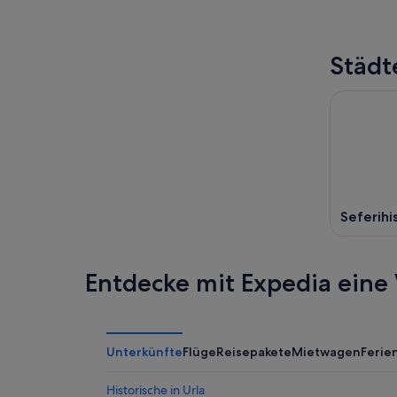
Städt
Seferihi
Entdecke mit Expedia eine 
Unterkünfte
Flüge
Reisepakete
Mietwagen
Feri
Historische in Urla