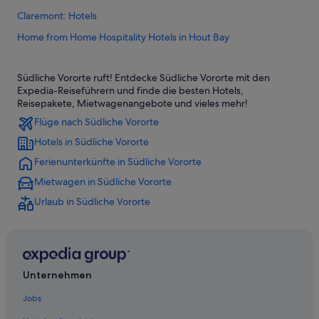
Claremont: Hotels
Home from Home Hospitality Hotels in Hout Bay
Oranjezicht: Hotels
Südliche Vororte ruft! Entdecke Südliche Vororte mit den
Constantia: Hotels
Expedia-Reiseführern und finde die besten Hotels,
Boutique- in Hout Bay
Reisepakete, Mietwagenangebote und vieles mehr!
Flüge nach Südliche Vororte
Relais & Chateaux Hotels in Constantia
Hotels in Südliche Vororte
5-Sterne-Hotels in Muizenberg
Ferienunterkünfte in Südliche Vororte
Hotels nahe Kirstenbosch National Botanical Gardens
Mietwagen in Südliche Vororte
Westlake: Hotels
Urlaub in Südliche Vororte
Marina da Gama: Hotels
Wynberg: Hotels
5-Sterne-Hotels in Constantia
Hotels nahe Weingut Constantia Glen
Unternehmen
Hotels nahe Weingut Steenberg
Jobs
Nachhaltige in Hout Bay