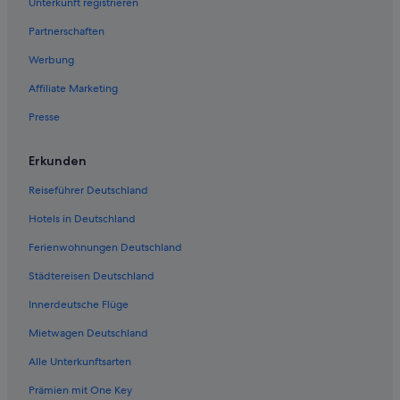
Unterkunft registrieren
Tokai: Hotels
Partnerschaften
Hotels nahe Weingut Groot Constantia
Werbung
Romantische in Hout Bay
Affiliate Marketing
Rondebosch: Hotels
Presse
Hotels nahe Tafelberg
4-Sterne-Hotels in Hout Bay
Erkunden
Hotels nahe Weingut Klein Constantia
Reiseführer Deutschland
Hotels nahe Universität Kapstadt
Hotels in Deutschland
Vredehoek: Hotels
Ferienwohnungen Deutschland
Hotels nahe Groote Schuur Hospital
Städtereisen Deutschland
Observatory: Hotels
Innerdeutsche Flüge
Bishopscourt: Hotels
Mietwagen Deutschland
Boutique- in Constantia
Alle Unterkunftsarten
Hotels nahe US-Generalkonsulat
Prämien mit One Key
Grassy Park: Hotels