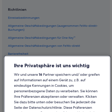
Hotels mit Pool in Hout Bay
Richtlinien
Hotels nahe Steenberg Golf Club
Einreisebestimmungen
Newlands: Hotels
Allgemeine Geschäftsbedingungen (ausgenommen FeWo-direkt-
Camps Bay: Hotels
Buchungen)
Alphen: Hotels
Allgemeine Geschäftsbedingungen für One Key™
Bakoven: Hotels
Allgemeine Geschäftsbedingungen von FeWo-direkt
Abenteuer in Hout Bay
Barrierefreiheit
Luxus in Constantia
Datenschutz
Ihre Privatsphäre ist uns wichtig
Cookies
Wir und unsere
16
Partner speichern und/ oder greifen
Rechtliche Hinweise/Kontakt
auf Informationen auf einem Gerät zu, z.B. auf
eindeutige Kennungen in Cookies, um
Inhaltsrichtlinien und Melden von Inhalten
personenbezogene Daten zu verarbeiten. Sie können
Ihre Präferenzen akzeptieren oder verwalten. Klicken
Hilfe
Sie dazu bitte unten oder besuchen Sie jederzeit die
Hilfe
Seite der Datenschutzrichtlinie. Diese Präferenzen