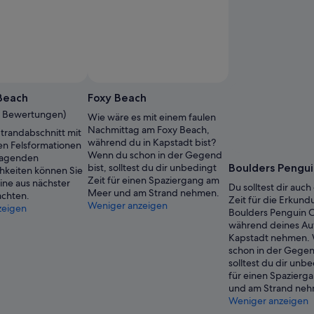
Beach
Foxy Beach
31 Bewertungen)
Wie wäre es mit einem faulen
Nachmittag am Foxy Beach,
trandabschnitt mit
während du in Kapstadt bist?
en Felsformationen
Wenn du schon in der Gegend
ragenden
bist, solltest du dir unbedingt
Boulders Pengui
hkeiten können Sie
Zeit für einen Spaziergang am
ine aus nächster
Du solltest dir auch
Meer und am Strand nehmen.
chten.
Zeit für die Erkun
Weniger anzeigen
zeigen
Boulders Penguin 
während deines Auf
Kapstadt nehmen.
schon in der Gegen
solltest du dir unbe
für einen Spazier
und am Strand ne
Weniger anzeigen