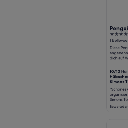
Pengui
4
out
1 Bellevu
of
Diese Pens
5
angenehme
dich auf 
(kostenlos
(kostenlos
10
/
10
Her
Bewertun
Hübsches
Simons 
"Schönes 
organisier
Simons To
Nähe der P
Bewertet am
gut organi
es 5min zu
Hotels fal
Road Lodg
kochen wil