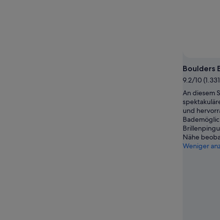
Boulders 
9.2/10 (1.3
An diesem S
spektakulär
und hervor
Bademöglic
Brillenpingu
Nähe beoba
Weniger an