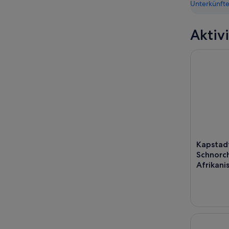
Unterkünfte
Aktiv
Kapstadt:
Kapstadt
Schnorc
Afrikan
Private Ca