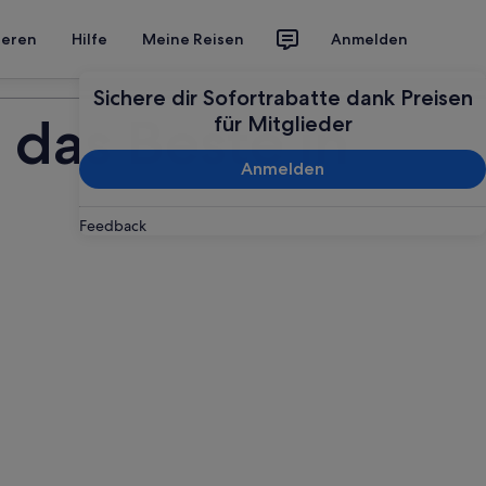
ieren
Hilfe
Meine Reisen
Anmelden
Deine Reise planen
Sichere dir Sofortrabatte dank Preisen
 das Beste in
für Mitglieder
Anmelden
Feedback