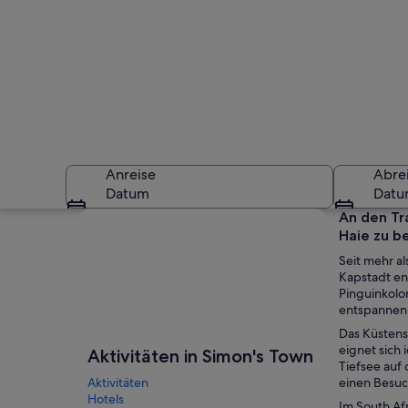
Anreise
Abre
Datum
Dat
Karte erkunden
An den Tr
Haie zu b
Seit mehr a
Kapstadt en
Pinguinkolo
entspannen 
Das Küstens
Eine Küstenstadt m
eignet sich
Aktivitäten in Simon's Town
Tiefsee auf
Aktivitäten
einen Besuch
Hotels
Im South Af