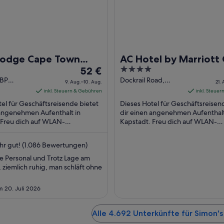
Lodge Cape Town
AC Hotel by Marriott
Der
4
ational Airport
52 €
Town Waterfront
Preis
out
 BP
Dockrail Road,
9. Aug.–10. Aug.
21.
illing
Foreshore Cape
beträgt
of
inkl. Steuern & Gebühren
inkl. Steue
ape Town
Town Western Cape
52 €
5
el für Geschäftsreisende bietet
Dieses Hotel für Geschäftsreisen
Cape
pro
 angenehmen Aufenthalt in
dir einen angenehmen Aufenthalt
 Freu dich auf WLAN-
Nacht
Kapstadt. Freu dich auf WLAN-
ugang (kostenlos), Parken ohne
Internetzugang (kostenlos), Früh
vom
stenlos) ...
(gegen Gebühr) ...
9.
hr gut! (1.086 Bewertungen)
Aug.
te Personal und Trotz Lage am
bis
ziemlich ruhig, man schläft ohne
zum
10.
 20. Juli 2026
Aug.
Alle 4.692 Unterkünfte für Simon'