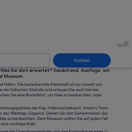
enstadt mit einem Hafen, Häusern mit roten Dächern und einem Berg im Hi
Eine Küstenstadt mit einem
25
Suchen
 Was Sie dort erwartet? Sandstrand, Ausflüge, um
val Museum.
enstadt mit in der Bucht vor Anker liegenden Booten, ein Berg im Hintergr
Ein Pinguin steht am Strand
nd Hafen. Die bezaubernde Kleinstadt ist nur unweit von
ie die hübschen Strände und schauen Sie auch bei der
chen Sie eine Bootsfahrt, um Haie zu beobachten, oder
Erholungsgebiete der Kap-Halbinsel bekannt. Simon's Town
ur in der Westkap-Gegend. Gehen Sie den Geheimnissen der
 Haie zu beobachten. Dem Museum sollten Sie auf jeden Fall
 eine wichtige Rolle.
owie die Operationszentrale und den Kontrollraum eines U-