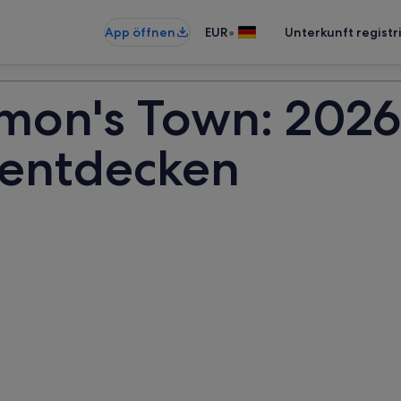
•
App öffnen
EUR
Unterkunft registr
imon's Town: 2026
 entdecken