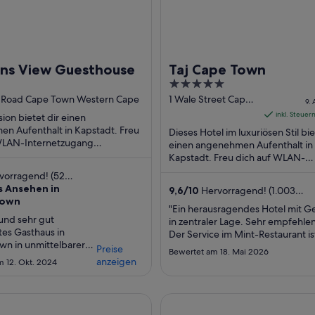
ns View Guesthouse
Taj Cape Town
5
out
e Road Cape Town Western Cape
1 Wale Street Cape
9. 
Town Western Cape
of
inkl. Steue
ion bietet dir einen
5
n Aufenthalt in Kapstadt. Freu
Dieses Hotel im luxuriösen Stil bie
WLAN-Internetzugang
einen angenehmen Aufenthalt in
), Parken ohne Service
Kapstadt. Freu dich auf WLAN-
) und Garten. ...
Internetzugang (kostenlos),
vorragend! (52
Wellnessbereich und 2 Restaurants
gen)
 Ansehen in
9,6
/
10
Hervorragend! (1.003
Town
Bewertungen)
"Ein herausragendes Hotel mit G
und sehr gut
in zentraler Lage. Sehr empfehle
tes Gasthaus in
Der Service im Mint-Restaurant is
wn in unmittelbarer
durchschnittlich, dafür aber in 
Preise
Bewertet am 18. Mai 2026
inguine. Alles ist sehr
Brasserie ausgezeichnet."
anzeigen
 12. Okt. 2024
siert. Frühstück gibt
 Fuss im Boulders
ls man nicht selber
e Cape Town International Airport
AC Hotel by Marriott Cape T
l."