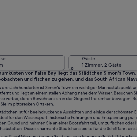
Eine Küst
ise
Gäste
um
1 Zimmer, 2 Gäste
aumküsten von False Bay liegt das Städtchen Simon's Town.
eobachten und fischen zu gehen, und das South African Na
Eine Küst
ls drei Jahrhunderten ist Simon's Town ein wichtiger Marinestützpunkt u
tfernt und liegt an einem steilen Abhang nahe dem Wasser. Besuchen S
nie vorbei, deren Bewohner sich in der Gegend frei umher bewegen. Bu
Sie im pittoresken Ortskern.
tädtchen ist für beeindruckende Aussichten und einige der schönsten 
it einem Yachthafen, Booten und einem Strand.
 ideal für den Wassersport, historische Führungen und Entspannung p
 den Grund und nehmen Sie an einer Bootsfahrt teil, um zu fischen oder
 abstatten: Dieses charmante Städtchen spielte für die Schifffahrt einst
rican Naval Museum können Sie daher eine lebensgroße Schiffsbrücke s