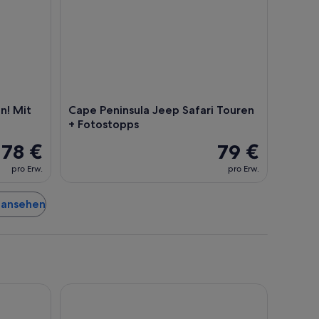
n! Mit
Cape Peninsula Jeep Safari Touren
+ Fotostopps
78 €
79 €
pro Erw.
pro Erw.
t ansehen
Hotel Verde Cape Town Airport