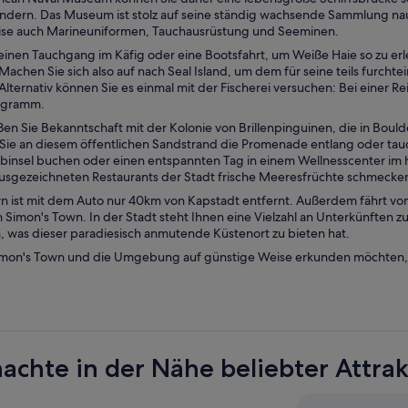
dern. Das Museum ist stolz auf seine ständig wachsende Sammlung naut
ise auch Marineuniformen, Tauchausrüstung und Seeminen.
einen Tauchgang im Käfig oder eine Bootsfahrt, um Weiße Haie so zu erl
 Machen Sie sich also auf nach Seal Island, um dem für seine teils furch
ternativ können Sie es einmal mit der Fischerei versuchen: Bei einer Re
ogramm.
ßen Sie Bekanntschaft mit der Kolonie von Brillenpinguinen, die in Bou
Sie an diesem öffentlichen Sandstrand die Promenade entlang oder tauch
binsel buchen oder einen entspannten Tag in einem Wellnesscenter im hi
usgezeichneten Restaurants der Stadt frische Meeresfrüchte schmecke
n ist mit dem Auto nur 40km von Kapstadt entfernt. Außerdem fährt v
Simon's Town. In der Stadt steht Ihnen eine Vielzahl an Unterkünften zur
, was dieser paradiesisch anmutende Küstenort zu bieten hat.
mon's Town und die Umgebung auf günstige Weise erkunden möchten, b
achte in der Nähe beliebter Attra