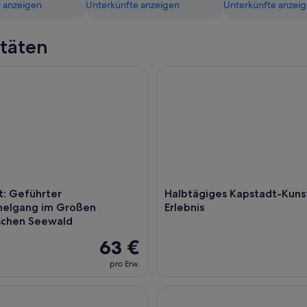
 anzeigen
Unterkünfte anzeigen
Unterkünfte anzei
itäten
 Geführter Schnorchelgang im Großen Afrikanischen Seewald
Halbtägiges Kapstadt-Kunst-E
: Geführter
Halbtägiges Kapstadt-Kuns
helgang im Großen
Erlebnis
ischen Seewald
63 €
pro Erw.
pe of Good Hope Cape Point Pinguin Kirstenbosch Tour.
Vermeiden Sie die Schlangen!