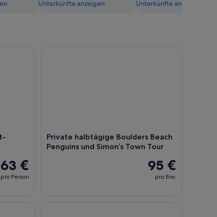
gen
Unterkünfte anzeigen
Unterkünfte anzeigen
rlebnis
Private halbtägige Boulders Beach Penguins und 
t-
Private halbtägige Boulders Beach
Penguins und Simon’s Town Tour
63 €
95 €
pro Person
pro Erw.
 Mit Convoy Tours!
Cape Peninsula Jeep Safari Touren + Fotostopps