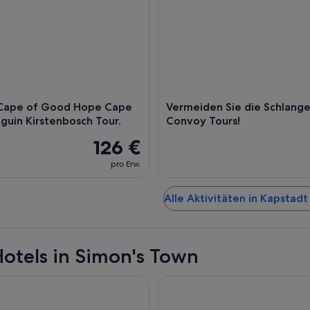
 Cape of Good Hope Cape
Vermeiden Sie die Schlange
nguin Kirstenbosch Tour.
Convoy Tours!
126 €
pro Erw.
Alle Aktivitäten in Kapstad
otels in Simon's Town
View Guesthouse
Taj Cape Town