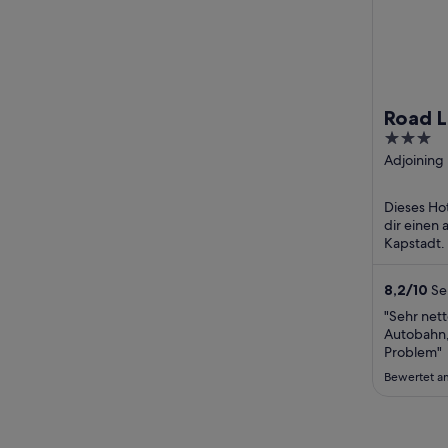
Road 
3
Intern
out
Adjoining
Service & F
of
Station C
5
Dieses Hot
Western 
dir einen
Kapstadt.
Internetz
Service (ko
8,2
/
10
Se
"Sehr net
Autobahn, 
Problem"
Bewertet am