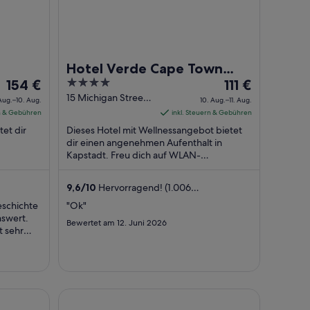
Hotel Verde Cape Town
Der
4
Der
154 €
Airport
111 €
Preis
out
Preis
15 Michigan Street,
Aug.–10. Aug.
10. Aug.–11. Aug.
Airport Industria
beträgt
of
beträgt
rn & Gebühren
inkl. Steuern & Gebühren
Cape Town Western
154 €
5
111 €
tet dir
Dieses Hotel mit Wellnessangebot bietet
Cape
pro
pro
dir einen angenehmen Aufenthalt in
Nacht
Kapstadt. Freu dich auf WLAN-
Nacht
Internetzugang (kostenlos), Parken ohne
vom
vom
. ...
Service (kostenlos) ...
9.
10.
9,6
/
10
Hervorragend! (1.006
Aug.
Aug.
Bewertungen)
eschichte
"Ok"
bis
bis
nswert.
Bewertet am 12. Juni 2026
zum
zum
t sehr
10.
11.
der Bombay
Aug.
Aug.
own Waterfront
City Lodge Hotel Victoria And Alfred Waterfront