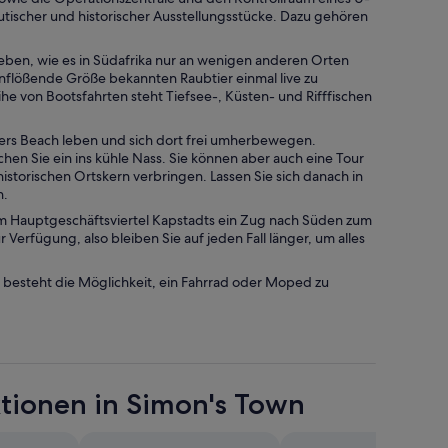
ischer und historischer Ausstellungsstücke. Dazu gehören
eben, wie es in Südafrika nur an wenigen anderen Orten
teinflößende Größe bekannten Raubtier einmal live zu
ihe von Bootsfahrten steht Tiefsee-, Küsten- und Rifffischen
lders Beach leben und sich dort frei umherbewegen.
en Sie ein ins kühle Nass. Sie können aber auch eine Tour
storischen Ortskern verbringen. Lassen Sie sich danach in
n.
om Hauptgeschäftsviertel Kapstadts ein Zug nach Süden zum
 Verfügung, also bleiben Sie auf jeden Fall länger, um alles
esteht die Möglichkeit, ein Fahrrad oder Moped zu
ktionen in Simon's Town