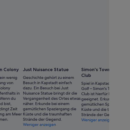
n Colony
Just Nuisance Statue
Simon's Town Country
Club
 ein wenig
Geschichte gehört zu einem
dung von
Besuch in Kapstadt einfach
Spiel in Kapstadt eine Run
Colony
dazu. Ein Besuch bei Just
Golf – Simon's Town Count
enthalts in
Nuisance Statue bringt dir die
Club ist hierfür bestens
 Wenn du
Vergangenheit des Ortes etwas
geeignet. Erkunde bei ei
d bist,
näher. Erkunde bei einem
gemütlichen Spaziergang 
dingt Zeit
gemütlichen Spaziergang die
Küste und die traumhaften
gang am Meer
Küste und die traumhaften
Strände der Gegend.
hmen.
Strände der Gegend.
Weniger anzeigen
Weniger anzeigen