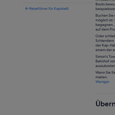
Boots bewun
Reiseführer für Kapstadt
beispielswe
Buchen Sie 
möglich ist.
begegnen. Al
auf dem Pr
Oder schlie
Schlendern 
der Kap-Hal
einem der a
Simon's Tow
Bahnhof von 
auszukosten
Wenn Sie Si
mieten.
Weniger
Übern