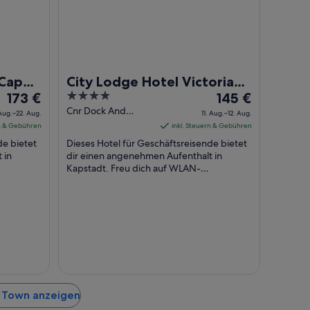
 Cape
City Lodge Hotel Victoria
Der
4
Der
173 €
And Alfred Waterfront
145 €
Preis
out
Preis
Cnr Dock And
 Aug.–22. Aug.
11. Aug.–12. Aug.
Alfred Roads Cape
beträgt
of
beträgt
rn & Gebühren
inkl. Steuern & Gebühren
Town Western Cape
173 €
5
145 €
de bietet
Dieses Hotel für Geschäftsreisende bietet
pro
pro
 in
dir einen angenehmen Aufenthalt in
Nacht
Kapstadt. Freu dich auf WLAN-
Nacht
stück
Internetzugang (kostenlos), Parken ohne
vom
vom
Service (kostenlos) ...
21.
11.
Aug.
Aug.
bis
bis
zum
zum
22.
12.
Aug.
Aug.
s Town anzeigen