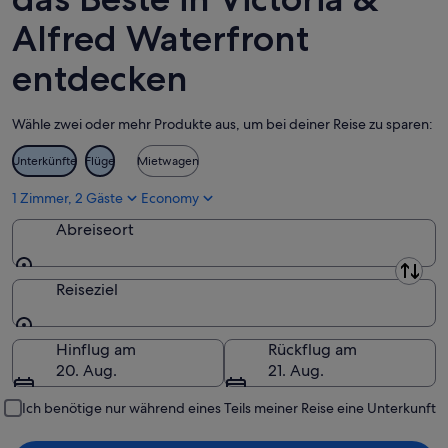
16.
Alfred Waterfront
Aug.
entdecken
Wähle zwei oder mehr Produkte aus, um bei deiner Reise zu sparen:
Unterkünfte
Flüge
Mietwagen
1 Zimmer, 2 Gäste
Economy
Abreiseort
Abreiseort
Reiseziel
Reiseziel
Hinflug am
Rückflug am
20. Aug.
21. Aug.
Ich benötige nur während eines Teils meiner Reise eine Unterkunft