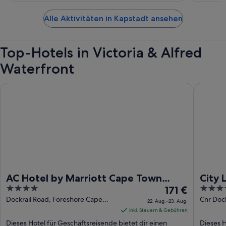
Alle Aktivitäten in Kapstadt ansehen
Top-Hotels in Victoria & Alfred
Waterfront
AC Hotel by Marriott Cape Town Waterfront
City Lod
AC Hotel by Marriott Cape Town
City 
4
Der
4
Waterfront
171 €
Wate
out
Preis
out
Dockrail Road, Foreshore Cape
Cnr Doc
22. Aug.–23. Aug.
Town Western Cape
Town We
of
beträgt
of
inkl. Steuern & Gebühren
5
171 €
5
Dieses Hotel für Geschäftsreisende bietet dir einen
Dieses H