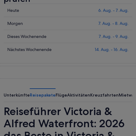
Prüfe
Heute
6. Aug. - 7. Aug.
die
Preise
Prüfe
Morgen
7. Aug. - 8. Aug.
für
die
Victoria
Preise
Prüfe
Dieses Wochenende
7. Aug. - 9. Aug.
&
für
die
Alfred
Victoria
Preise
Prüfe
Nächstes Wochenende
14. Aug. - 16. Aug.
Waterfront
&
für
die
heute
Alfred
Victoria
Preise
Nacht,
Waterfront
&
für
6.
morgen
Alfred
Victoria
Aug.
Nacht,
Waterfront
&
-
7.
dieses
Alfred
7.
Aug.
Wochenende,
Waterfront
Unterkünfte
Reisepakete
Flüge
Aktivitäten
Kreuzfahrten
Mietwa
Aug.
-
7.
am
8.
Aug.
nächsten
Reiseführer Victoria &
Aug.
-
Wochenende,
9.
14.
Alfred Waterfront: 2026
Aug.
Aug.
das Beste in Victoria &
-