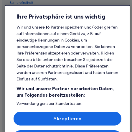
Barrierefreiheit
Datenschutz
Ihre Privatsphäre ist uns wichtig
Cookies
Wir und unsere
16
Partner speichern und/ oder greifen
Rechtliche Hinweise/Kontakt
auf Informationen auf einem Gerät zu, z.B. auf
eindeutige Kennungen in Cookies, um
Inhaltsrichtlinien und Melden von Inhalten
personenbezogene Daten zu verarbeiten. Sie können
Ihre Präferenzen akzeptieren oder verwalten. Klicken
Hilfe
Sie dazu bitte unten oder besuchen Sie jederzeit die
Hilfe
Seite der Datenschutzrichtlinie. Diese Präferenzen
werden unseren Partnern signalisiert und haben keinen
Flug stornieren
Einfluss auf Surfdaten.
Hotel- oder Ferienunterkunftsbuchung stornieren
Wir und unsere Partner verarbeiten Daten,
Rückerstattungsdauer
um Folgendes bereitzustellen:
Expedia-Gutschein einlösen
Verwendung genauer Standortdaten.
Endgeräteeigenschaften zur Identifikation aktiv abfragen.
Internationale Reisedokumente
Speichern von oder Zugriff auf Informationen auf einem
Akzeptieren
Endgerät. Personalisierte Werbung und Inhalte, Messung
von Werbeleistung und der Performance von Inhalten,
Zielgruppenforschung sowie Entwicklung und