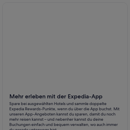
Hotels mit Casino in Kapstadt
Haustierfreundliche in Kapstadt
5-Sterne-Hotels in Victoria & Alfred Waterfront
Hotels mit Yoga in Kapstadt
Abenteuer in Kapstadt
Hausboote in Kapstadt
Residenzen in Kapstadt
Hotels mit Restaurant in Kapstadt
Three Anchor Bay: Hotels
De Waterkant: Hotels
Village & Life Hotels in Kapstadt
Mehr erleben mit der Expedia-App
Kapstadt Hotels
Spare bei ausgewählten Hotels und sammle doppelte
Expedia Rewards-Punkte, wenn du über die App buchst. Mit
Village & Life Hotels in De Waterkant
unseren App-Angeboten kannst du sparen, damit du noch
mehr reisen kannst – und nebenher kannst du deine
4-Sterne-Hotels in Kapstadt
Buchungen einfach und bequem verwalten, wo auch immer
Hotels mit Restaurant in Victoria & Alfred Waterfront
du gerade unterwegs bist.