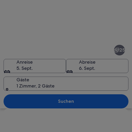
Fotos
von
Victoria
25
&
Alfred
Anreise
Abreise
5. Sept.
6. Sept.
Waterfront
Gäste
1 Zimmer, 2 Gäste
Ein Yachthafen mit vertäuten Booten, e
Suchen
Karte erkunden