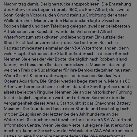
Nachmittag damit, Designerstücke anzuprobieren. Die Entstehung
des Hafenviertels begann bereits 1860, als Prinz Alfred, der zweite
Sohn Königin Victorias, den Grundstein zur Errichtung der ersten
Wellenbrecher-Mauer vor den Hafenbecken legte. Zwischen
Robben Island und dem Tafelberg gelegen, zwei der beliebtesten
Attraktionen von Kapstadt, wurde die Victoria and Alfred
Waterfront zum attraktivsten und lebendigsten Einkaufsziel der
Stadt. Es ist fast unvermeidlich, dass Sie bei Ihrem Besuch in
Kapstadt mindestens einmal an der V&A Waterfront landen, denn
viele Hauptattraktionen der Stadt befinden sich in diesem Bereich.
Nehmen Sie eines der vier Boote, die täglich nach Robben Island
fahren, und besuchen Sie das eindrucksvolle Museum, das zeigt,
welchen Preis die Südafrikaner für ihre Demokratie zahlen mussten.
Wenn Sie mit Kindern unterwegs sind, besuchen Sie das Two
Oceans Aquarium. Die Kinder werden begeistert sein. Mehr als 80
Arten von Tieren sind hier zu sehen, darunter Sandtigerhaie und die
allseits beliebten Pinguine.Nehmen Sie an der historischen Führung
teil, die täglich angeboten wird, und erfahren Sie mehr über die
Vergangenheit dieses Areals. Startpunkt ist das Chavonnes Battery
Museum. Die Tour dauert bis zu einer Stunde und beschäftigt sich
mit den Zeugnissen der letzten beiden Jahrhunderte an der
Waterfront. Sie buchen und bezahlen Ihre Tour am V&A Waterfront
Information Centre. Wenn Sie das Viertel auf eigene Faust erkunden
möchten, können Sie sich von der Website der V&A Waterfront eine
Karte und eine Broschüre herunterladen.Die V&A Waterfront ist