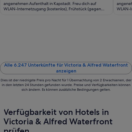
pro
angenehmen Aufenthalt in Kapstadt. Freu dich auf
angeneh
WLAN-Internetzugang (kostenlos), Frühstück (gegen
Nacht
WLAN-In
Gebühr) ...
(kostenlo
vom
22.
Aug.
bis
zum
23.
Aug.
Alle 6.247 Unterkünfte für Victoria & Alfred Waterfront
anzeigen
Dies ist der niedrigste Preis pro Nacht für 1 Übernachtung von 2 Erwachsenen, der
in den letzten 24 Stunden gefunden wurde. Preise und Verfügbarkeiten können
sich ändern. Es können zusätzliche Bedingungen gelten.
Verfügbarkeit von Hotels in
Victoria & Alfred Waterfront
prüfen