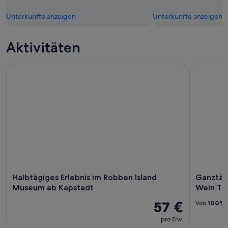
Unterkünfte anzeigen
Unterkünfte anzeigen
Aktivitäten
Halbtägiges Erlebnis im Robben Island Museum ab Kapstadt
Ganztägi
Halbtägiges Erlebnis im Robben Island
Ganztä
Museum ab Kapstadt
Wein Tr
57 €
Von
100%
pro Erw.