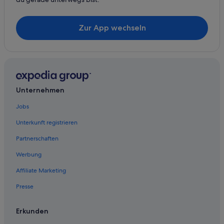
Nh Hotels in Kapstadt
Zur App wechseln
Strand in De Waterkant
Hotels nahe Kapstadt-Stadion
Hotels mit Pool in Kapstadt
All-Inclusive- in Kapstadt
Lgbtqia-Freundliche in Kapstadt
Unternehmen
Familien in Green Point
Jobs
Strand in Mouille Point
Unterkunft registrieren
Cottages in Kapstadt
Partnerschaften
Strand in Kapstadt
Werbung
Hotels nahe District Six Museum
Affiliate Marketing
Hotels nahe Two Oceans Aquarium
Presse
Hotels nahe Long Street
Victoria & Alfred Waterfront: Hotels
Erkunden
Business in Kapstadt