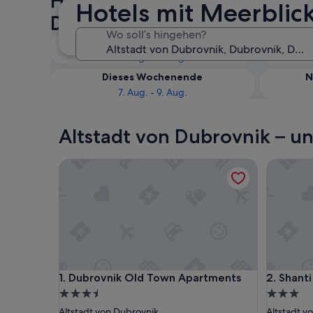
Hotels mit Meerblick in Alts
Hotels mit Meerblic
Dubrovnik: Verfügbarkeit pr
Wo soll’s hingehen?
Heute
7. Aug. - 8. Aug.
Dieses Wochenende
N
7. Aug. - 9. Aug.
Altstadt von Dubrovnik – un
Dubrovnik Old Town Apartments
Shanti D
Dubrovnik Old Town Apartments
Shanti D
1. Dubrovnik Old Town Apartments
2. Shant
3.5-
3.0-
Sterne-
Sterne-
Altstadt von Dubrovnik
Altstadt v