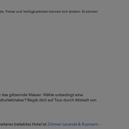
n
e
e
i
r
rde. Preise und Verfügbarkeiten können sich ändern. Es können
n
a
g
l
a
s
n
g
d
e
e
d
a
a
t
c
i
h
n
t
g
.
.
A
N
l
i
l
k
e
o
s
er das glitzernde Wasser. Wähle unbedingt eine
w
w
lturliebhaber? Begib dich auf Tour durch Altstadt von
a
a
s
r
a
h
h
e
u
eiteres beliebtes Hotel ist
Zimmer Lavanda & Ruzmarin -
r
g