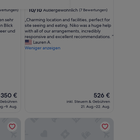
Altstadt von Dubrovnik
10.0
10/10
Außergewöhnlich
wertungen)
(7 Bewertungen)
von
„
en sehr
„Charming location and facilities, perfect for
10,
C
n Blick
site seeing and eating. Niko was a huge help
Außergewöhnlich,
h
Meer und
with all of our arrangements, incredibly
(7
a
responsive and excellent recommendations. “
Bewertungen)
r
Lauren A.
m
Weniger anzeigen
i
n
g
l
o
c
a
t
Der
Der
350 €
526 €
i
Preis
Preis
& Gebühren
inkl. Steuern & Gebühren
o
beträgt
beträgt
ug.–9. Aug.
21. Aug.–22. Aug.
n
350 €
526 €
a
Hotel Vimbula
n
d
f
a