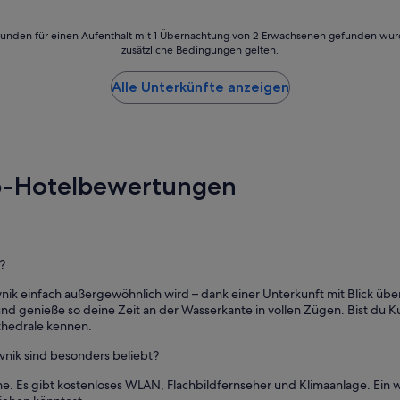
s
b
t
e
i
24 Stunden für einen Aufenthalt mit 1 Übernachtung von 2 Erwachsenen gefunden wu
r
n
zusätzliche Bedingungen gelten.
m
d
i
e
Alle Unterkünfte anzeigen
t
r
e
N
i
ä
n
h
e
e
m
op-Hotelbewertungen
v
t
o
o
n
l
d
l
e
e
r
?
n
A
B
l
ovnik einfach außergewöhnlich wird – dank einer Unterkunft mit Blick üb
l
t
d genieße so deine Zeit an der Wasserkante in vollen Zügen. Bist du Ku
i
s
athedrale kennen.
c
t
k
vnik sind besonders beliebt?
a
ü
d
b
ähe. Es gibt kostenloses WLAN, Flachbildfernseher und Klimaanlage. Ein w
t
e