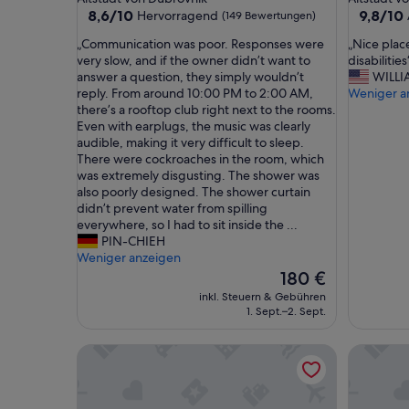
Unterkunft
Unterkun
8.6
9.8
8,6/10
9,8/10
Hervorragend
(149 Bewertungen)
von
von
„
„
„Communication was poor. Responses were
„Nice plac
10,
10,
C
N
very slow, and if the owner didn’t want to
disabilities
Hervorragend,
Außerge
o
i
answer a question, they simply wouldn’t
WILLI
(149
(24
m
c
reply. From around 10:00 PM to 2:00 AM,
Weniger a
Bewertungen)
Bewertu
m
e
there’s a rooftop club right next to the rooms.
u
p
Even with earplugs, the music was clearly
n
l
audible, making it very difficult to sleep.
i
a
There were cockroaches in the room, which
c
c
was extremely disgusting. The shower was
a
e
also poorly designed. The shower curtain
t
b
didn’t prevent water from spilling
i
u
everywhere, so I had to sit inside the ...
o
t
PIN-CHIEH
n
I
Weniger anzeigen
w
’
Der
180 €
a
d
Preis
inkl. Steuern & Gebühren
s
w
beträgt
1. Sept.–2. Sept.
p
a
180 €
o
r
Eddie´s Sea View Rooms
Golden 
o
n
r
p
.
e
R
o