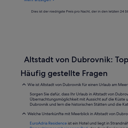
e
s
f
r
f
t
m
r
Dies
Dies ist der niedrigste Preis pro Nacht, der in den letzten 
h
i
o
ist
e
t
m
der
o
v
t
niedrigste
w
i
h
Preis
n
e
e
pro
e
l
b
Nacht,
r
e
a
der
d
n
l
in
i
T
Altstadt von Dubrovnik: T
c
den
d
i
o
letzten
n
p
n
24 Stunden
Häufig gestellte Fragen
’
p
y
für
t
s
!
einen
w
z
A
Aufenthalt
Wie ist Altstadt von Dubrovnik für einen Urlaub am Meer
a
u
p
mit
n
r
a
1 Übernachtung
Sorgen Sie dafür, dass Ihr Urlaub in Altstadt von Dubr
t
S
r
von
Übernachtungsmöglichkeit mit Aussicht auf die Küste un
t
t
t
2 Erwachsenen
Dubrovnik und lern die historischen Stätten und die K
o
a
m
gefunden
a
d
Welche Unterkünfte mit Meerblick in Altstadt von Dubro
e
wurde.
n
t
n
Preise
s
EuroAdria Residence
ist ein Hotel und liegt in Strandn
!
t
und
w