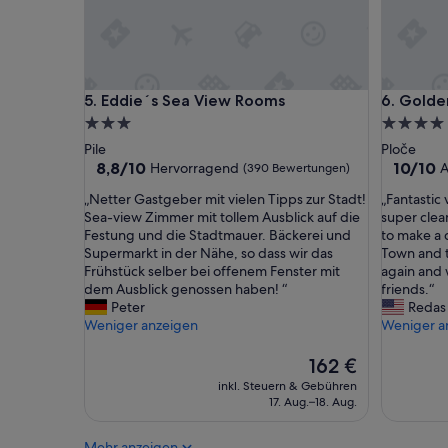
e
p
s
l
p
e
o
w
n
i
Eddie´s Sea View Rooms
Golden 
5. Eddie´s Sea View Rooms
6. Gold
s
t
e
h
3.0-
4.0-
s
d
Sterne-
Sterne-
Pile
Ploče
w
i
Unterkunft
Unterkun
8.8
10.0
8,8/10
10/10
Hervorragend
A
(390 Bewertungen)
e
s
von
von
r
a
„
„
„Netter Gastgeber mit vielen Tipps zur Stadt!
„Fantastic
10,
10,
e
b
N
F
Sea-view Zimmer mit tollem Ausblick auf die
super clea
Hervorragend,
Außerge
v
i
e
a
Festung und die Stadtmauer. Bäckerei und
to make a 
(390
(1
e
l
t
n
Supermarkt in der Nähe, so dass wir das
Town and t
Bewertungen)
Bewertu
r
i
t
t
Frühstück selber bei offenem Fenster mit
again and
y
t
e
a
dem Ausblick genossen haben! “
friends.“
s
i
r
s
Peter
Redas
l
e
G
t
Weniger anzeigen
Weniger a
o
s
a
i
w
“
s
c
Der
162 €
,
t
v
Preis
inkl. Steuern & Gebühren
a
g
i
beträgt
17. Aug.–18. Aug.
n
e
e
162 €
d
b
w
i
Mehr anzeigen