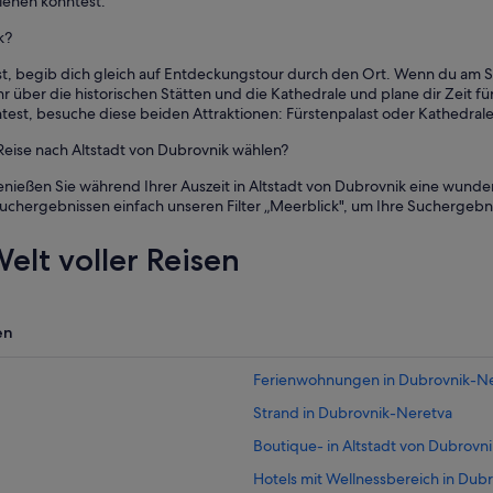
iehen könntest.
,
r
j
d
k?
e
i
d
st, begib dich gleich auf Entdeckungstour durch den Ort. Wenn du am 
e
o
r über die historischen Stätten und die Kathedrale und plane dir Zeit fü
S
c
est, besuche diese beiden Attraktionen: Fürstenpalast oder Kathedral
t
h
a
s
 Reise nach Altstadt von Dubrovnik wählen?
d
o
t
l
genießen Sie während Ihrer Auszeit in Altstadt von Dubrovnik eine wun
m
l
chergebnissen einfach unseren Filter „Meerblick", um Ihre Suchergebn
a
t
u
e
elt voller Reisen
e
m
r
a
h
n
i
g
en
n
u
a
t
u
Ferienwohnungen in Dubrovnik-N
z
s
u
a
Strand in Dubrovnik-Neretva
F
u
u
Boutique- in Altstadt von Dubrovni
f
s
s
Hotels mit Wellnessbereich in Dub
s
M