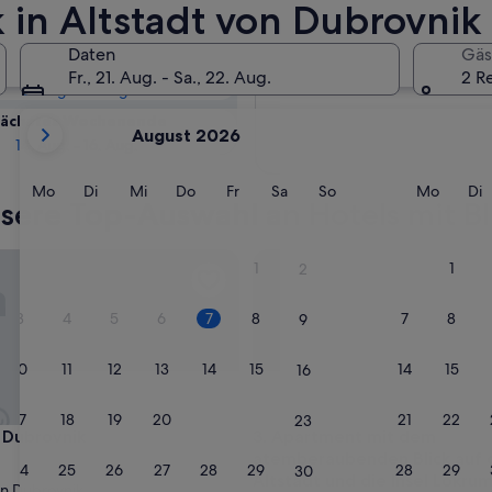
tadt von
k in Altstadt von Dubrovnik
üfen
Daten
Gäs
Morgen
Fr., 21. Aug. - Sa., 22. Aug.
2 R
8. Aug. - 9. Aug.
Derzeit
ächstes Wochenende
August 2026
werden
14. Aug. - 16. Aug.
die
Monate
Montag
Dienstag
Mittwoch
Donnerstag
Freitag
Samstag
Sonntag
Monta
D
Mo
Di
Mi
Do
Fr
Sa
So
Mo
Di
sere Top-Auswahl an Hotels mit Bl
August
2026
und
ubrovnik
Apartment mit dem atemberaub
1
1
2
September
2026
3
4
5
6
7
8
7
8
9
angezeigt.
10
11
12
13
14
15
14
15
16
17
18
19
20
21
22
21
22
23
ubrovnik
Apartment mit dem atemberaub
i Dubrovnik
3. Apartment mit dem
atemberaubenden Blick auf 
24
25
26
27
28
29
28
29
30
Altstadt und die Insel Lokru
on Dubrovnik