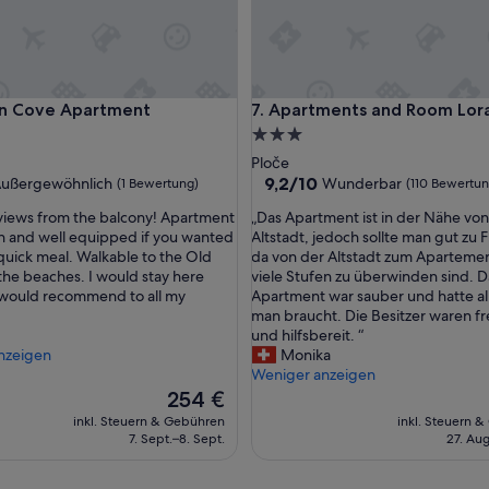
s
c
h
r
i
Cove Apartment
Apartments and Room Lora
en Cove Apartment
7. Apartments and Room Lor
e
b
3.0-
e
Sterne-
Ploče
n
ft
Unterkunft
9.2
9,2/10
ußergewöhnlich
Wunderbar
(1 Bewertung)
(110 Bewertu
s
von
e
„
 views from the balcony! Apartment
„Das Apartment ist in der Nähe von
10,
h
D
n and well equipped if you wanted
Altstadt, jedoch sollte man gut zu F
wöhnlich,
Wunderbar,
r
a
quick meal. Walkable to the Old
da von der Altstadt zum Aparteme
(110
m
s
he beaches. I would stay here
viele Stufen zu überwinden sind. D
ng)
Bewertungen)
o
A
 would recommend to all my
Apartment war sauber und hatte al
d
p
man braucht. Die Besitzer waren f
e
a
und hilfsbereit. “
r
r
nzeigen
Monika
n
t
Weniger anzeigen
u
m
Der
254 €
n
e
Preis
inkl. Steuern & Gebühren
inkl. Steuern 
d
n
beträgt
7. Sept.–8. Sept.
27. Aug
s
t
254 €
a
i
u