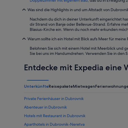
Doppelzimmer mit eigenem Bad
, das du in Erwägung z
S
s
Verfügbarkeiten
e
e
u
können
Was sind die Highlights in und um Altstadt von Dubrovni
r
a
p
sich
a
-
e
ändern.
Nachdem du dich in deiner Unterkunft eingerichtet ha
q
v
r
Es
dir Strand von Banje oder Bellevue-Strand. Erfahre meh
u
i
c
können
Blasius-Kirche ein. Wenn du noch mehr erkunden möcht
e
e
l
zusätzliche
s
w
e
Bedingungen
Warum sollte ich ein Hotel mit Blick aufs Meer für meine
t
Z
a
gelten.
i
i
n
Belohnen Sie sich mit einem Hotel mit Meerblick und 
o
m
a
Sie bei uns im Handumdrehen: Verwenden Sie in den Su
n
m
n
,
e
d
Entdecke mit Expedia eine W
t
r
w
h
m
e
e
i
l
y
t
l
Unterkünfte
Reisepakete
Mietwagen
Ferienwohnung
s
t
e
i
o
q
m
Private Ferienhäuser in Dubrovnik
l
u
p
l
i
Abenteuer in Dubrovnik
l
e
p
y
m
p
Hotels mit Restaurant in Dubrovnik
w
A
e
o
Aparthotels in Dubrovnik-Neretva
u
d