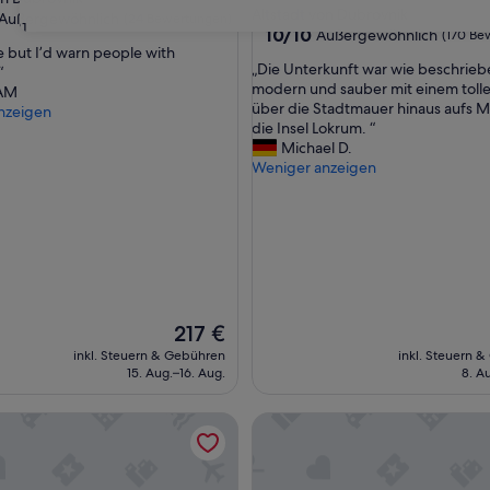
Altstadt von Dubrovnik
ft
Außergewöhnlich
(24 Bewertungen)
31
10.0
10/10
Außergewöhnlich
(170 Be
e but I’d warn people with
von
„
„Die Unterkunft war wie beschrieb
“
10,
wöhnlich,
D
modern und sauber mit einem tolle
AM
Außergewöhnlich,
i
über die Stadtmauer hinaus aufs 
nzeigen
(170
ngen)
e
die Insel Lokrum. “
Bewertungen)
U
Michael D.
n
Weniger anzeigen
t
e
r
k
u
n
f
t
Der
217 €
w
Preis
inkl. Steuern & Gebühren
inkl. Steuern 
a
beträgt
15. Aug.–16. Aug.
8. A
r
217 €
w
Cove Apartment
Apartments and Room Lora
i
e
b
e