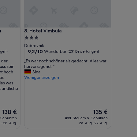
c
i
l
i
t
Hotel Vimbula
a
8. Hotel Vimbula
i
e
3.0-
s
Sterne-
Dubrovnik
,
Unterkunft
9.2
9,2/10
Wunderbar
ngen)
(231 Bewertungen)
p
von
e
„
 der
„Es war noch schöner als gedacht. Alles war
10,
r
E
uss sein,
hervorragend. “
Wunderbar,
f
s
nt hoch
Sina
(231
e
w
as
Weniger anzeigen
Bewertungen)
c
a
les was
t
r
reundliche
f
n
o
o
r
c
s
h
Der
Der
138 €
135 €
i
s
Preis
Preis
& Gebühren
inkl. Steuern & Gebühren
t
c
beträgt
beträgt
.–28. Aug.
26. Aug.–27. Aug.
e
h
138 €
135 €
s
ö
e