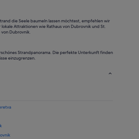
v
e
o
h
r
e
r
Strand die Seele baumeln lassen möchtest, empfehlen wir
l
a
r lokale Attraktionen wie Rathaus von Dubrovnik und St.
p
g
e von Dubrovnik.
w
e
i
n
t
d
h
.
derschönes Strandpanorama. Die perfekte Unterkunft finden
a
“
isse einzugrenzen.
l
l
o
f
o
u
r
a
r
eretva
r
a
n
k
g
e
rovnik
m