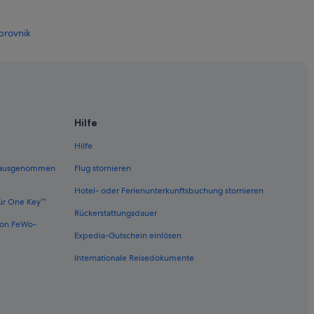
e
n
brovnik
t
s
,
i
n Dubrovnik
n
c
r
Hilfe
e
d
Hilfe
i
brovnik
b
 (ausgenommen
Flug stornieren
l
y
Hotel- oder Ferienunterkunftsbuchung stornieren
r
brovnik
ür One Key™
e
Rückerstattungsdauer
von FeWo-
s
Expedia-Gutschein einlösen
p
o
Internationale Reisedokumente
n
tva
s
on Dubrovnik
i
v