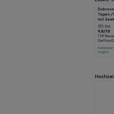
Dubrovnik
Dubrovn
Tages-/
mit Seek
Die
2 Std.
9.8
9,8/10
Aktivit
von
1.191 Bew
dauert
GetYourG
10,
2
basieren
Stund
Kostenlose 
auf
möglich
1191
Bewertu
Hochzei
Dubrovnik: