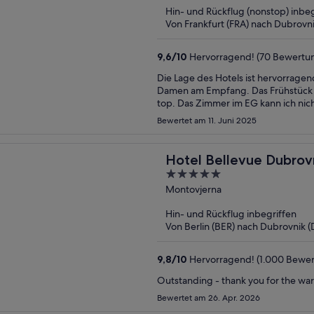
Hin- und Rückflug (nonstop) inbeg
Von Frankfurt (FRA) nach Dubrovn
9,6
/
10
Hervorragend! (70 Bewertu
Die Lage des Hotels ist hervorragen
Damen am Empfang. Das Frühstück 
top. Das Zimmer im EG kann ich nicht empfehlen. Durch das Fenster zum Hof/Fußweg ist es von
außen einsehbar.
Bewertet am 11. Juni 2025
Hotel Bellevue Dubrov
5
out
Montovjerna
of
Hin- und Rückflug inbegriffen
5
Von Berlin (BER) nach Dubrovnik 
9,8
/
10
Hervorragend! (1.000 Bewe
Outstanding - thank you for the w
Bewertet am 26. Apr. 2026