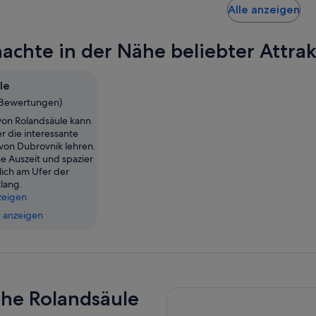
Wi
Alle anzeigen
in
ei
achte in der Nähe beliebter Attrak
ne
Ta
ge
le
 Bewertungen)
von Rolandsäule kann
er die interessante
von Dubrovnik lehren.
e Auszeit und spazier
ich am Ufer der
lang.
zeigen
 anzeigen
ahe Rolandsäule