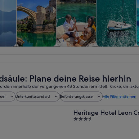
 und
Geschichte &
Private &
Schiffs- und
W
sflüge
Kultur
individuelle
Bootstouren
Touren
dsäule: Plane deine Reise hierhin
urden innerhalb der vergangenen 48 Stunden ermittelt. Klicke, um aktua
auer
Unterkunftsstandard
Beförderungsklasse
Alle Filter entfernen
Heritage Hotel Leon C
3.5
out
of
5