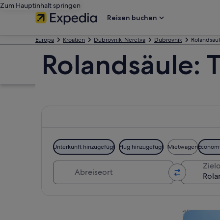
Zum Hauptinhalt springen
Reisen buchen
Europa
Kroatien
Dubrovnik-Neretva
Dubrovnik
Rolandsäu
Rolandsäule: 
Unterkunft hinzugefügt
Flug hinzugefügt
Mietwagen
Econom
Abreiseort
Zielo
Karte erkunden
Touren un