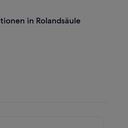
rd
nem
tionen in Rolandsäule
uen
b
öffnet