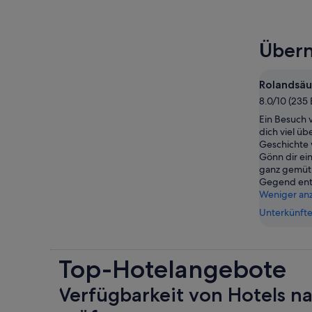
Übern
Rolandsäu
8.0/10 (235
Ein Besuch 
dich viel üb
Geschichte 
Gönn dir ein
ganz gemütl
Gegend ent
Weniger an
Unterkünfte
Top-Hotelangebote
Verfügbarkeit von Hotels n