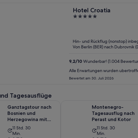
Hotel Croatia
5
out
of
5
Hin- und Rückflug (nonstop) inbeg
Von Berlin (BER) nach Dubrovnik 
9,2
/
10
Wunderbar! (1.004 Bewertu
Alle Erwartungen wurden ubertroff
Bewertet am 30. Juli 2026
und Tagesausflüge
our nach Bosnien und Herzegowina mit Mostar und Medjugor
Montenegro-Tagesausflug nach Pe
Ganztagstour nach
Montenegro-
Bosnien und
Tagesausflug nach
Herzegowina mit
Perast und Kotor
Mostar und
Die
Die
11 Std. 30
11 Std. 30
Medjugorje
Min.
Min.
Aktivität
Aktivität