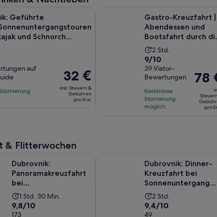
: Geführte Tages-/Sonnenuntergangstouren mit Seekajak und 
Gastro-Kreuzfahrt | Abendessen un
ik: Geführte
Gastro-Kreuzfahrt |
Sonnenuntergangstouren
Abendessen und
ajak und Schnorch...
Bootsfahrt durch di
Altstadt von
Die
2 Std.
Dubrov...
9.0
9/10
ät
Aktivität
ertungen auf
von
39 Viator-
dauert
Der
32 €
Der
78 
uide
Bewertungen
10,
2
Preis
Preis
d
basierend
inkl. Steuern &
en
Stunden
in
Stornierung
Kostenlose
beträgt
beträg
Gebühren
Steuer
auf
Stornierung
pro Erw.
32 €
Gebühr
78 €
möglich
pro E
39
pro
pro
ngen.
Bewertungen.
Erw.
Erw.
t & Flitterwochen
 Panoramakreuzfahrt bei Sonnenuntergang - Karaka Schiff (nur 
Dubrovnik: Dinner-Kreuzfahrt bei
Dubrovnik:
Dubrovnik: Dinner-
Panoramakreuzfahrt
Kreuzfahrt bei
bei
Sonnenuntergang
Sonnenuntergang -
durch die Altstadt
Die
Die
1 Std. 30 Min.
2 Std.
Karaka Schiff (nur für
9.8
9.4
9,8/10
9,4/10
Aktivität
Aktivität
...
von
173
von
49
dauert
dauert