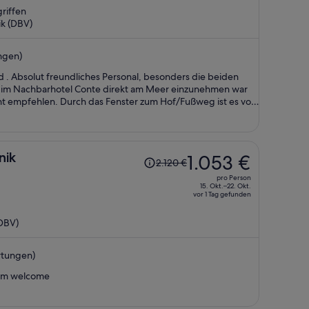
riffen
jetzt
ik (DBV)
beträgt
er
ngen)
498 €
pro
d . Absolut freundliches Personal, besonders die beiden
Person
im Nachbarhotel Conte direkt am Meer einzunehmen war
Der
nik
1.053 €
2.120 €
Preis
pro Person
betrug
15. Okt.–22. Okt.
vor 1 Tag gefunden
2.120 €,
jetzt
(DBV)
beträgt
er
rtungen)
1.053 €
pro
arm welcome
Person