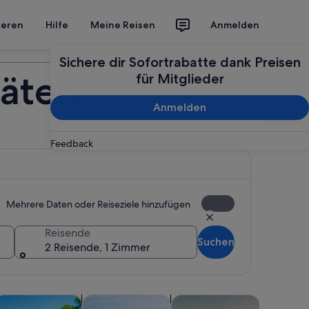
ieren
Hilfe
Meine Reisen
Anmelden
Deine Reise planen
Sichere dir Sofortrabatte dank Preisen
täten
für Mitglieder
Anmelden
Feedback
Mehrere Daten oder Reiseziele hinzufügen
Reisende
Suchen
2 Reisende, 1 Zimmer
 einem neuen Tab geöffnet
Wird in einem neuen Tab geöffnet
Wird in einem neuen Tab geöffnet
Wird in einem ne
Wird 
touren
asseraktivitäten
Essen, Trinken & Nachtleben
Abenteuer & Outdoor
Tiere & N