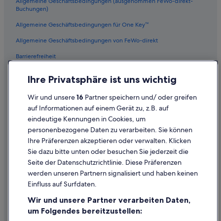
a
Allgemeine Geschäftsbedingungen (ausgenommen FeWo-direkt-
t
Buchungen)
d
c
e
o
Allgemeine Geschäftsbedingungen für One Key™
n
m
b
f
Allgemeine Geschäftsbedingungen von FeWo-direkt
e
o
s
r
Barrierefreiheit
o
t
n
Datenschutz
a
Ihre Privatsphäre ist uns wichtig
d
b
Cookies
e
l
Wir und unsere
16
Partner speichern und/ oder greifen
r
e
Rechtliche Hinweise/Kontakt
e
auf Informationen auf einem Gerät zu, z.B. auf
b
n
e
eindeutige Kennungen in Cookies, um
Inhaltsrichtlinien und Melden von Inhalten
R
d
personenbezogene Daten zu verarbeiten. Sie können
e
w
Ihre Präferenzen akzeptieren oder verwalten. Klicken
i
Hilfe
e
Sie dazu bitte unten oder besuchen Sie jederzeit die
z
h
Hilfe
d
Seite der Datenschutzrichtlinie. Diese Präferenzen
a
i
v
werden unseren Partnern signalisiert und haben keinen
Flug stornieren
r
e
Einfluss auf Surfdaten.
e
e
Hotel- oder Ferienunterkunftsbuchung stornieren
k
x
Wir und unsere Partner verarbeiten Daten,
t
p
Rückerstattungsdauer
um Folgendes bereitzustellen:
v
e