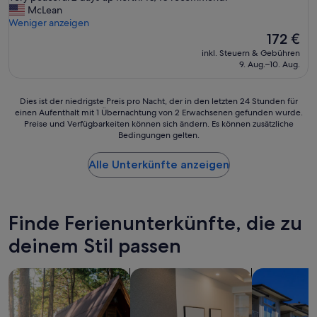
o
r
y
McLean
w
s
a
Weniger anzeigen
n
o
t
Der
172 €
t
n
t
Preis
o
inkl. Steuern & Gebühren
a
h
beträgt
9. Aug.–10. Aug.
s
l
e
172 €
e
.
D
c
L
o
Dies
Dies ist der niedrigste Preis pro Nacht, der in den letzten 24 Stunden für
r
e
c
einen Aufenthalt mit 1 Übernachtung von 2 Erwachsenen gefunden wurde.
ist
e
i
k
Preise und Verfügbarkeiten können sich ändern. Es können zusätzliche
der
t
d
Bedingungen gelten.
H
niedrigste
b
e
o
Preis
e
r
u
Alle Unterkünfte anzeigen
pro
a
h
s
Nacht,
c
a
e
der
h
t
w
in
w
t
a
den
Finde Ferienunterkünfte, die zu
a
e
s
letzten
s
e
d
deinem Stil passen
24 Stunden
t
s
e
für
h
e
f
einen
e
Suche nach Ferienhütten
Suche nach Aparthotels
Nach Ferien
n
i
Aufenthalt
b
o
n
mit
e
r
i
1 Übernachtung
s
m
t