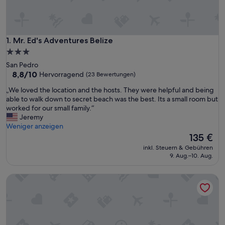
Mr. Ed's Adventures Belize
1. Mr. Ed's Adventures Belize
3.0-
Sterne-
San Pedro
Unterkunft
8.8
8,8/10
Hervorragend
(23 Bewertungen)
von
„
„We loved the location and the hosts. They were helpful and being
10,
W
able to walk down to secret beach was the best. Its a small room but
Hervorragend,
e
worked for our small family.“
(23
l
Jeremy
Bewertungen)
o
Weniger anzeigen
v
Der
135 €
e
Preis
inkl. Steuern & Gebühren
d
beträgt
9. Aug.–10. Aug.
t
135 €
h
Wohnen & Schlafen über dem Meer !! ** Glamping im Paradi
e
l
o
c
a
t