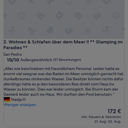
i
o
n
a
n
d
t
h
Wohnen & Schlafen über dem Meer !! ** Glamping im Paradi
2. Wohnen & Schlafen über dem Meer !! ** Glamping im
e
Paradies **
h
San Pedro
o
10.0
10/10
Außergewöhnlich
(97 Bewertungen)
s
von
t
„
„Alles wie beschrieben mit freundlichem Personal. Leider hatte es
10,
s
A
enorm viel seegras was das Baden im Meer unmöglich gemacht hat,
Außergewöhnlich,
.
l
dunkelbraunes stinkendes Wasser. Die Besitzer können nichts dafür
(97
T
l
allerdings hatte es ja den besonderen Reiz direkt vom Haus ins
Bewertungen)
h
e
Wasser zu können. Dies war leider unmöglich. Bei Sturm kam der
e
s
Gestank leider auch ins Haus. Wir durften den Pool benutzen.“
y
w
Nadja H.
w
i
Weniger anzeigen
e
e
Der
172 €
r
b
Preis
inkl. Steuern & Gebühren
e
e
beträgt
21. Aug.–22. Aug.
h
s
172 €