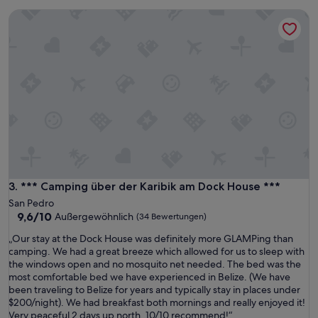
e
c
l
*** Camping über der Karibik am Dock House ***
h
p
r
f
i
u
e
l
b
a
e
n
n
d
m
b
i
e
t
i
f
n
r
g
e
a
u
*** Camping über der Karibik am Dock House ***
3. *** Camping über der Karibik am Dock House ***
b
n
San Pedro
l
d
9.6
9,6/10
Außergewöhnlich
(34 Bewertungen)
e
l
von
t
i
„
„Our stay at the Dock House was definitely more GLAMPing than
10,
o
c
O
camping. We had a great breeze which allowed for us to sleep with
Außergewöhnlich,
w
h
u
the windows open and no mosquito net needed. The bed was the
(34
a
e
r
most comfortable bed we have experienced in Belize. (We have
Bewertungen)
l
m
s
been traveling to Belize for years and typically stay in places under
k
P
t
$200/night). We had breakfast both mornings and really enjoyed it!
d
e
a
Very peaceful 2 days up north. 10/10 recommend!“