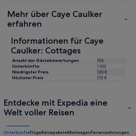
a
n
l
k
l
Mehr über Caye Caulker
e
o
l
erfahren
w
b
e
r
d
a
Informationen für Caye
f
u
o
Caulker: Cottages
n
r
e
u
s
s
Anzahl der Gästebewertungen
154
s
t
Unterkünfte
1.102
t
o
Niedrigster Preis
135 €
i
s
Höchster Preis
172 €
n
l
k
e
e
e
n
p
Entdecke mit Expedia eine
d
w
e
i
Welt voller Reisen
s
t
W
h
a
t
s
h
Unterkünfte
Flüge
Reisepakete
Mietwagen
Ferienwohnungen
s