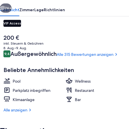
rück
Weiter
74+
Übersicht
Zimmer
Lage
Richtlinien
VIP Access
Der
200 €
aktuelle
inkl. Steuern & Gebühren
Preis
8. Aug.–9. Aug.
beträgt
Bewertungen
Außergewöhnlich
9,4
Alle 315 Bewertungen anzeigen
9,4 von 10.
200 €.
Beliebte Annehmlichkeiten
Fassade der Unterkunft
Pool
Wellness
Parkplatz inbegriffen
Restaurant
Klimaanlage
Bar
Alle anzeigen