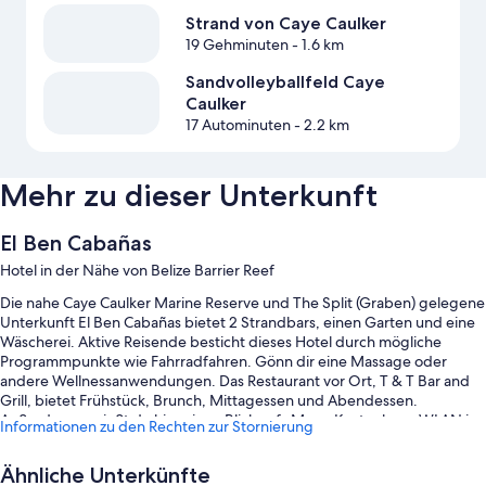
Strand von Caye Caulker
19 Gehminuten
- 1.6 km
Sandvolleyballfeld Caye
Caulker
17 Autominuten
- 2.2 km
Mehr zu dieser Unterkunft
El Ben Cabañas
Hotel in der Nähe von Belize Barrier Reef
Die nahe Caye Caulker Marine Reserve und The Split (Graben) gelegene
Unterkunft El Ben Cabañas bietet 2 Strandbars, einen Garten und eine
Wäscherei. Aktive Reisende besticht dieses Hotel durch mögliche
Programmpunkte wie Fahrradfahren. Gönn dir eine Massage oder
andere Wellnessanwendungen. Das Restaurant vor Ort, T & T Bar and
Grill, bietet Frühstück, Brunch, Mittagessen und Abendessen.
Außerdem genießt du hier einen Blick aufs Meer. Kostenloses WLAN in
Informationen zu den Rechten zur Stornierung
den öffentlichen Bereichen sorgt dafür, dass du deine Daten schonen
und trotzdem vernetzt sein kannst. Darüber hinaus können Gäste
Ähnliche Unterkünfte
Annehmlichkeiten wie eine Bar erwarten.