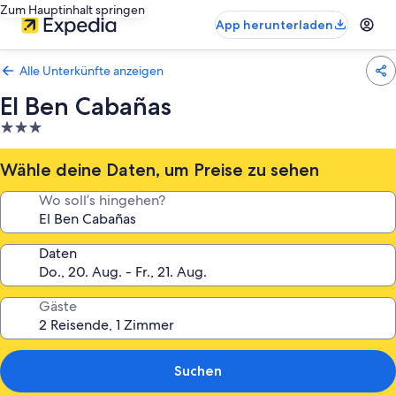
Zum Hauptinhalt springen
App herunterladen
Alle Unterkünfte anzeigen
El Ben Cabañas
3.0-
Sterne-
Unterkunft
Wähle deine Daten, um Preise zu sehen
Wo soll’s hingehen?
Daten
Gäste
Suchen