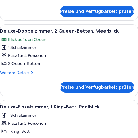
Meerblick
Details
anzeigen
für
Preise und Verfügbarkeit prüfen
Deluxe-
Einzelzimmer,
1 King-
Alle
Ein Zimmer mit zwei hölzernen Betten,
6
Bett,
Deluxe-Doppelzimmer, 2 Queen-Betten, Meerblick
Fotos
Meerblick
Blick auf den Ozean
für
1 Schlafzimmer
Deluxe-
Doppelzimmer,
Platz für 4 Personen
2 Queen-
2 Queen-Betten
Betten,
Weitere
Weitere Details
Meerblick
Details
anzeigen
für
Preise und Verfügbarkeit prüfen
Deluxe-
Doppelzimmer,
2 Queen-
Alle
Ein geräumiges Schlafzimmer mit eine
6
Betten,
Deluxe-Einzelzimmer, 1 King-Bett, Poolblick
Fotos
Meerblick
1 Schlafzimmer
für
Platz für 2 Personen
Deluxe-
Einzelzimmer,
1 King-Bett