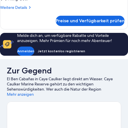
Bett
Weitere
Weitere Details
anzeigen
Details
für
Preise und Verfügbarkeit prüfen
Deluxe-
Zimmer,
1 King-
Melde dich an, um verfügbare Rabatte und Vorteile
Bett
anzuzeigen. Mehr Prämien für noch mehr Abenteuer!
Anmelden
Jetzt kostenlos registrieren
Zur Gegend
El Ben Cabañas in Caye Caulker liegt direkt am Wasser. Caye
Caulker Marine Reserve gehört zu den wichtigen
Sehenswürdigkeiten. Wer auch die Natur der Region
bewundern möchte, sollte Folgendes besuchen: Belize Barrier
Mehr anzeigen
Reef und Strand von Caye Caulker. Lass dir diese Attraktion nicht
entgehen: Sandvolleyballfeld Caye Caulker. Keine Angst, nass
zu werden? Beim Tauchen, beim Schnorcheln und beim Segeln
erlebst du in der Nähe der Unterkunft großen Wasserspaß.
Zum
Reiseführer für Caye Caulker