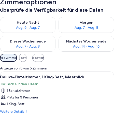
Zimmeroptionen
Überprüfe die Verfügbarkeit für diese Daten
Überprüfe die Verfügbarkeit für heute Nacht, Aug. 6 - Aug. 7.
Überprüfe die Verfügbarkeit f
Heute Nacht
Morgen
Aug. 6 - Aug. 7
Aug. 7 - Aug. 8
Überprüfe die Verfügbarkeit für dieses Wochenende, Aug. 7 - 
Überprüfe die Verfügbarkeit f
Dieses Wochenende
Nächstes Wochenende
Aug. 7 - Aug. 9
Aug. 14 - Aug. 16
Verfügbare
Alle Zimmer
1 Bett
2 Betten
Filter
für
Anzeige von 5 von 5 Zimmern
Zimmer
Alle
Ein ordentlich bezogenes Bett mit Hol
6
Deluxe-Einzelzimmer, 1 King-Bett, Meerblick
Fotos
Blick auf den Ozean
für
1 Schlafzimmer
Deluxe-
Einzelzimmer,
Platz für 3 Personen
1 King-
1 King-Bett
Bett,
Weitere
Weitere Details