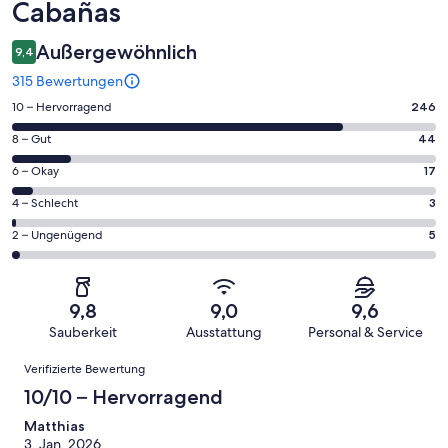
Cabañas
Außergewöhnlich
9,4
315 Bewertungen
246
10 – Hervorragend
246
von
44
8 – Gut
44
insgesamt
von
315
17
6 – Okay
17
insgesamt
Gästebewertungen
von
315
3
4 – Schlecht
3
haben
insgesamt
Gästebewertungen
von
eine
315
5
2 – Ungenügend
5
haben
insgesamt
Bewertung
Gästebewertungen
von
eine
315
von
haben
insgesamt
Bewertung
Gästebewertungen
10
eine
315
von
haben
9,8
9,0
9,6
-
Bewertung
Gästebewertungen
8
eine
Sauberkeit
Ausstattung
Personal & Service
Hervorragend
von
haben
-
Bewertung
Bewertungen
6
eine
Gut
Verifizierte Bewertung
von
-
Bewertung
4
10/10 – Hervorragend
Okay
von
-
2
Matthias
Schlecht
3. Jan. 2026
-