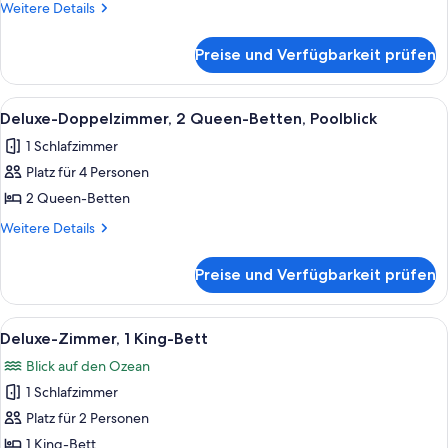
1 King-
Weitere
Weitere Details
Bett,
Details
für
Poolblick
Preise und Verfügbarkeit prüfen
Deluxe-
anzeigen
Einzelzimmer,
1 King-
Alle
Ein Hotelzimmer mit zwei Holzbetten
7
Bett,
Deluxe-Doppelzimmer, 2 Queen-Betten, Poolblick
Fotos
Poolblick
1 Schlafzimmer
für
Platz für 4 Personen
Deluxe-
Doppelzimmer,
2 Queen-Betten
2 Queen-
Weitere
Weitere Details
Betten,
Details
für
Poolblick
Preise und Verfügbarkeit prüfen
Deluxe-
anzeigen
Doppelzimmer,
2 Queen-
Alle
Ein zweistöckiges Gebäude mit einem
1
Betten,
Deluxe-Zimmer, 1 King-Bett
Fotos
Poolblick
Blick auf den Ozean
für
1 Schlafzimmer
Deluxe-
Zimmer,
Platz für 2 Personen
1 King-
1 King-Bett