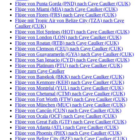
Flüge von Punta Gorda (PND) nach Caye Caulker (CUK)
Flüge von Miami (MIA) nach Caye Caulker (CUK)
Flüge von Flores (FRS) nach Caye Caulker (CUK)
Flüge mit Tropic Air von Belize City (TZA) nach Caye
Caulker (CUK)
Flüge von Hot Springs (HOT) nach Caye Caulker (CUK)
Flüge von London (LON) nach Caye Caulker (CUK)
Flüge von Roatan (RTB) nach Caye Caulker (CUK)
Flüge von Clemson (CEU) nach Caye Caulker (CUK)
Flüge von Guayaramerín (GYA) nach Caye Caulker (CUK)
Flüge von San Ignacio (CYD) nach Caye Caulker (CUK)
Flüge von Platinum (PTU) nach Caye Caulker (CUK)
Flüge zum Caye Caulker
Flüge von Bangkok (BKK) nach Caye Caulker (CUK)
Flüge von Kenmore (KEH) nach Caye Caulker (CUK)
Flüge von Montréal (YUL) nach Caye Caulker (CUK)
Flüge von Chetumal (CTM) nach Caye Caulker (CUK)
Flüge von Fort Worth (FTW) nach Caye Caulker (CUK)
Flüge von München (MUC) nach Caye Caulker (CUK)
Flüge von Cancún (CUN) nach Caye Caulker (CUK)
Flüge von Ocala (OCF) nach Caye Caulker (CUK)
Flüge von Great Falls (GTF) nach Caye Caulker (CUK)
Flüge von Atlanta (ATL) nach Caye Caulker (CUK)
Flüge von Phoenix (PHX) nach Caye Caulker (CUK)
Flüge von Belize City (BZE) nach Caye Caulker (CUK)