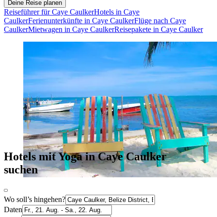
Deine Reise planen
Reiseführer für Caye Caulker
Hotels in Caye
Caulker
Ferienunterkünfte in Caye Caulker
Flüge nach Caye
Caulker
Mietwagen in Caye Caulker
Reisepakete in Caye Caulker
Hotels mit Yoga in Caye Caulker
suchen
Wo soll’s hingehen?
Daten