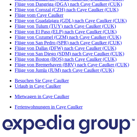
Flüge von Dangriga (DGA) nach Caye Caulker (CUK)
Flüge von Corozal (CZH) nach Caye Caulker (CUK)
Flüge vom Caye Caulker
Flüge von Guadalajara (GDL) nach Caye Caulker (CUK)
Flüge von Tulum (TUY) nach Caye Caulker (CUK)
Flüge von El Paso (ELP) nach Caye Caulker (CUK)
Flüge von Cozumel (CZM) nach Caye Caulker (CUK)
Flüge von San Pedro (SPR) nach Caye Caulker (CUK)
Flüge von Dallas (DFW) nach Caye Caulker (CUK)
Flüge von San Diego (SDM) nach Caye Caulker (CUK)
Flüge von Boston (BOS) nach Caye Caulker (CUK)
Flüge von Bremerhaven (BRV) nach Caye Caulker (CUK)
Flüge von Jumla (JUM) nach Caye Caulker (CUK)
Besuchen Sie Caye Caulker
Urlaub in Caye Caulker
Mietwagen in Caye Caulker
Ferienwohnungen in Caye Caulker