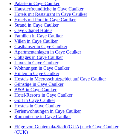
Paläste in Caye Caulker
Haustierfreundliche in Caye Caulker
Hotels mit Restaurant in Caye Caulker
Hotels mit Pool in Caye Caulker
Strand in Caye Caulker
Caye Chapel Hotels
Familien in Caye Caulker
Villen in Caye Caulker
Gasthäuser in Caye Caulker
Apartmentanlagen in Caye Caulker
Cottages in Caye Caulker
Luxus in Caye Caulker
Wohnungen in Caye Caulker
Hütten in Caye Caulker
Hostels in Meeresschutzgebiet auf Caye Caulker
Günstige in Caye Caulker
B&B in Caye Caulker
Hotel-Resorts in Caye Caulker
Golf in Caye Caulker
Hostels in Caye Caulker
Ferienwohnungen in Caye Caulker
Romantische in Caye Caulker
Flüge von Guatemala-Stadt (GUA) nach Caye Caulker
(CUK)