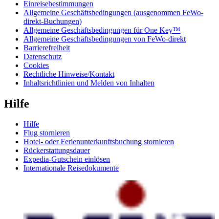
Einreisebestimmungen
Allgemeine Geschäftsbedingungen (ausgenommen FeWo-
direkt-Buchungen)
Allgemeine Geschäftsbedingungen für One Key™
Allgemeine Geschäftsbedingungen von FeWo-direkt
Barrierefreiheit
Datenschutz
Cookies
Rechtliche Hinweise/Kontakt
Inhaltsrichtlinien und Melden von Inhalten
Hilfe
Hilfe
Flug stornieren
Hotel- oder Ferienunterkunftsbuchung stornieren
Rückerstattungsdauer
Expedia-Gutschein einlösen
Internationale Reisedokumente