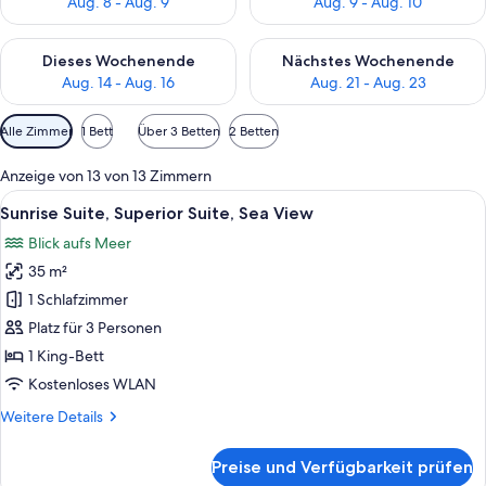
Aug. 8 - Aug. 9
Aug. 9 - Aug. 10
Überprüfe die Verfügbarkeit für dieses Wochenende, Aug. 14 -
Überprüfe die Verfügbarkeit f
Dieses Wochenende
Nächstes Wochenende
Aug. 14 - Aug. 16
Aug. 21 - Aug. 23
Verfügbare
Alle Zimmer
1 Bett
Über 3 Betten
2 Betten
Filter
für
Anzeige von 13 von 13 Zimmern
Zimmer
Alle
Ein Schlafzimmer mit einem Bett, Nach
10
Sunrise Suite, Superior Suite, Sea View
Fotos
Blick aufs Meer
für
35 m²
Sunrise
Suite,
1 Schlafzimmer
Superior
Platz für 3 Personen
Suite,
1 King-Bett
Sea
Kostenloses WLAN
View
Weitere
Weitere Details
anzeigen
Details
für
Preise und Verfügbarkeit prüfen
Sunrise