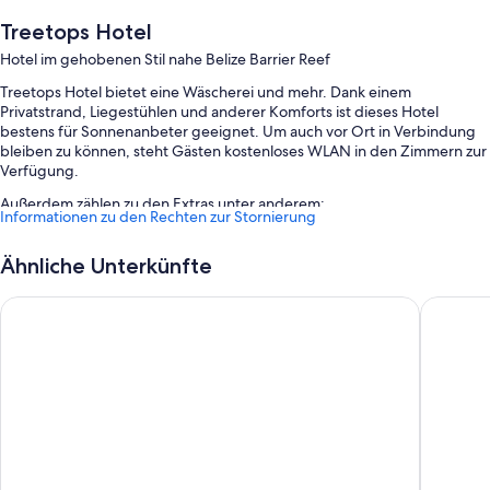
Treetops Hotel
Hotel im gehobenen Stil nahe Belize Barrier Reef
Treetops Hotel bietet eine Wäscherei und mehr. Dank einem
Privatstrand, Liegestühlen und anderer Komforts ist dieses Hotel
bestens für Sonnenanbeter geeignet. Um auch vor Ort in Verbindung
bleiben zu können, steht Gästen kostenloses WLAN in den Zimmern zur
Verfügung.
Außerdem zählen zu den Extras unter anderem:
Informationen zu den Rechten zur Stornierung
1 Außenpool
Ähnliche Unterkünfte
Ein kostenloser Fahrradverleih, ein kostenpflichtiger
Flughafentransfer (Hin- und Rückfahrt) und ein Portier/Hotelpage
Zenses Hotel in Caye Caulker
El Ben C
Unterstützung bei der Tourenplanung/beim Ticketerwerb, ein
Concierge-Service und ein Wasserspender
Mehrsprachiges Personal, Gepäckaufbewahrung und Rundflüge im
Hubschrauber/Flugzeug
Bewertungen zufolge wissen Gäste vor allem das hilfsbereite
Personal der Unterkunft zu schätzen.
Zimmerausstattung