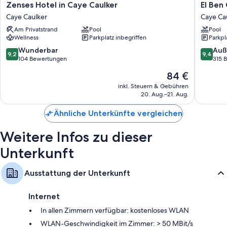
Zenses
El
Zenses Hotel in Caye Caulker
El Ben
Alle individuell eingerichteten Zimmer bieten Annehmlichkeiten wie
Hotel
Ben
hochwertige Bettwaren und eine Klimaanlage sowie Aufmerksamkeiten
Caye Caulker
Caye Ca
in
Cabañas
wie kostenloses WLAN und Safes. In den Kommentaren der Reisenden
Am Privatstrand
Pool
Pool
Caye
Caye
werden die sauberen Zimmer der Unterkunft besonders gelobt.
Wellness
Parkplatz inbegriffen
Parkpl
Caulker
Caulker
Caye
Andere Ausstattungsmerkmale und Services sind zum Beispiel:
9.2
9.4
Wunderbar
Auß
9,2
9,4
Caulker
von
von
104 Bewertungen
315 
Allergikerbettwaren, Bettwäsche aus ägyptischer Baumwolle und
10,
10,
Der
84 €
Betten mit Memory-Foam-Matratzen
Wunderbar,
Außerge
Preis
104
315
inkl. Steuern & Gebühren
Badezimmer mit Regenduschen und Designer-Toilettenartikeln
beträgt
20. Aug.–21. Aug.
Bewertungen
Bewert
50-Zoll-Smart-TVs mit Digitalempfang
84 €
Ähnliche Unterkünfte vergleichen
Kleiderschränke, Kühlschränke und Gefrierschränke
Weitere Infos zu dieser
Unterkunft
Ausstattung der Unterkunft
Internet
In allen Zimmern verfügbar: kostenloses WLAN
WLAN-Geschwindigkeit im Zimmer: > 50 MBit/s