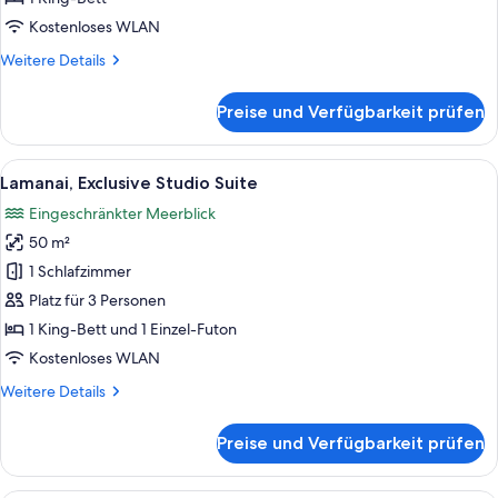
anzeigen
Kostenloses WLAN
Weitere
Weitere Details
Details
für
Preise und Verfügbarkeit prüfen
Cerro
Maya,
Deluxe
Alle
Ein Schlafzimmer mit Bett, Nachttisch
8
Studio
Lamanai, Exclusive Studio Suite
Fotos
Eingeschränkter Meerblick
für
50 m²
Lamanai,
Exclusive
1 Schlafzimmer
Studio
Platz für 3 Personen
Suite
1 King-Bett und 1 Einzel-Futon
anzeigen
Kostenloses WLAN
Weitere
Weitere Details
Details
für
Preise und Verfügbarkeit prüfen
Lamanai,
Exclusive
Studio