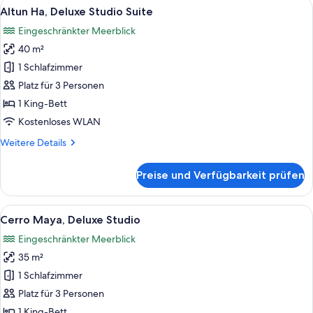
Alle
Ein Schlafzimmer mit einem Bett, ein
9
Apartment
Altun Ha, Deluxe Studio Suite
Fotos
Eingeschränkter Meerblick
für
40 m²
Altun
Ha,
1 Schlafzimmer
Deluxe
Platz für 3 Personen
Studio
1 King-Bett
Suite
Kostenloses WLAN
anzeigen
Weitere
Weitere Details
Details
für
Preise und Verfügbarkeit prüfen
Altun
Ha,
Deluxe
Alle
Ein Schlafzimmer mit Bett, Schreibtis
7
Studio
Cerro Maya, Deluxe Studio
Fotos
Suite
Eingeschränkter Meerblick
für
35 m²
Cerro
Maya,
1 Schlafzimmer
Deluxe
Platz für 3 Personen
Studio
1 King-Bett