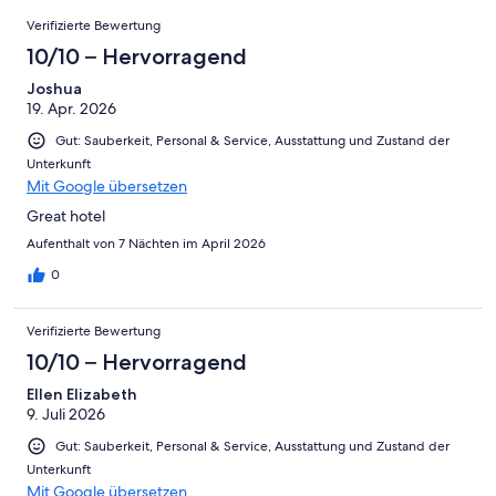
-
Bewertung
Bewertungen
6
eine
Gut
Verifizierte Bewertung
von
-
Bewertung
4
10/10 – Hervorragend
Okay
von
-
2
Joshua
Schlecht
19. Apr. 2026
-
Ungenügend
Gut: Sauberkeit, Personal & Service, Ausstattung und Zustand der
Unterkunft
Mit Google übersetzen
Great hotel
Aufenthalt von 7 Nächten im April 2026
0
Verifizierte Bewertung
10/10 – Hervorragend
Ellen Elizabeth
9. Juli 2026
Gut: Sauberkeit, Personal & Service, Ausstattung und Zustand der
Unterkunft
Mit Google übersetzen