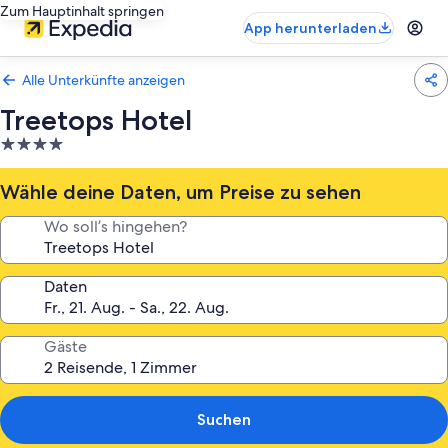
Zum Hauptinhalt springen
App herunterladen
Alle Unterkünfte anzeigen
Treetops Hotel
4.0-
Sterne-
Unterkunft
Wähle deine Daten, um Preise zu sehen
Wo soll’s hingehen?
Daten
Gäste
Suchen