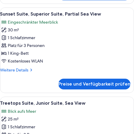
Suite,
Superior
Alle
Ein Schlafzimmer mit Bett, Deckenvent
9
Suite,
Sunset Suite, Superior Suite, Partial Sea View
Fotos
Sea
Eingeschränkter Meerblick
View
für
30 m²
Sunset
Suite,
1 Schlafzimmer
Superior
Platz für 3 Personen
Suite,
1 King-Bett
Partial
Kostenloses WLAN
Sea
Weitere
Weitere Details
View
Details
anzeigen
für
Preise und Verfügbarkeit prüfen
Sunset
Suite,
Superior
Alle
Ein Schlafzimmer mit Holzboden, eine
8
Suite,
Treetops Suite, Junior Suite, Sea View
Fotos
Partial
Blick aufs Meer
Sea
für
View
25 m²
Treetops
Suite,
1 Schlafzimmer