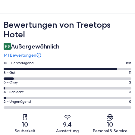
Bewertungen
Bewertungen von Treetops
Hotel
Außergewöhnlich
9,8
141 Bewertungen
125
10 – Hervorragend
125
von
11
8 – Gut
11
insgesamt
von
141
2
6 – Okay
2
insgesamt
Gästebewertungen
von
141
3
4 – Schlecht
3
haben
insgesamt
Gästebewertungen
von
eine
141
0
2 – Ungenügend
0
haben
insgesamt
Bewertung
Gästebewertungen
von
eine
141
von
haben
insgesamt
Bewertung
Gästebewertungen
10
eine
141
von
haben
10
9,4
10
-
Bewertung
Gästebewertungen
8
eine
Sauberkeit
Ausstattung
Personal & Service
Hervorragend
von
haben