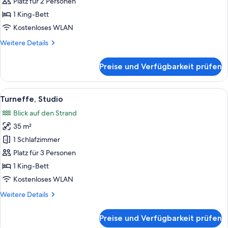
Junior
Platz für 2 Personen
Suite,
1 King-Bett
Sea
Kostenloses WLAN
View
Weitere
Weitere Details
anzeigen
Details
für
Preise und Verfügbarkeit prüfen
Treetops
Suite,
Junior
Alle
Ein Schlafzimmer mit einem Bett, eine
6
Suite,
Turneffe, Studio
Fotos
Sea
Blick auf den Strand
View
für
35 m²
Turneffe,
Studio
1 Schlafzimmer
anzeigen
Platz für 3 Personen
1 King-Bett
Kostenloses WLAN
Weitere
Weitere Details
Details
für
Preise und Verfügbarkeit prüfen
Turneffe,