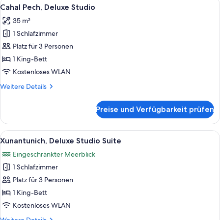
Alle
Ein Schlafzimmer mit einem Bett, Na
7
Suite
Cahal Pech, Deluxe Studio
Fotos
35 m²
für
1 Schlafzimmer
Cahal
Pech,
Platz für 3 Personen
Deluxe
1 King-Bett
Studio
Kostenloses WLAN
anzeigen
Weitere
Weitere Details
Details
für
Preise und Verfügbarkeit prüfen
Cahal
Pech,
Deluxe
Alle
Ein Schlafzimmer mit einem Bett, Nac
9
Studio
Xunantunich, Deluxe Studio Suite
Fotos
Eingeschränkter Meerblick
für
1 Schlafzimmer
Xunantunich,
Deluxe
Platz für 3 Personen
Studio
1 King-Bett
Suite
Kostenloses WLAN
anzeigen
Weitere