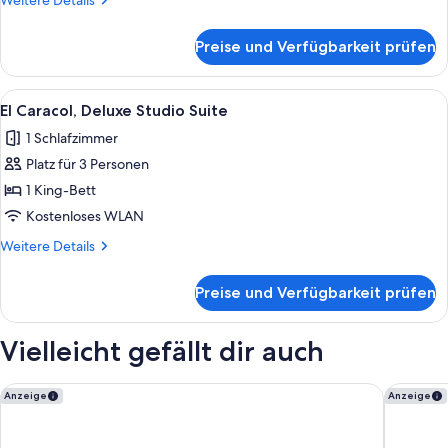
Weitere Details
Details
für
Preise und Verfügbarkeit prüfen
Xunantunich,
Deluxe
Studio
Alle
Ein Hotelzimmer mit einem Bett, einem
7
Suite
El Caracol, Deluxe Studio Suite
Fotos
1 Schlafzimmer
für
Platz für 3 Personen
El
Caracol,
1 King-Bett
Deluxe
Kostenloses WLAN
Studio
Weitere
Weitere Details
Suite
Details
anzeigen
für
Preise und Verfügbarkeit prüfen
El
Caracol,
Deluxe
Vielleicht gefällt dir auch
Studio
Suite
Barefoot Caye Caulker Hotel
Aruna Res
Anzeige
Anzeige