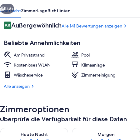
rück
Weiter
148+
Übersicht
Zimmer
Lage
Richtlinien
Bewertungen
Außergewöhnlich
9,8
Alle 141 Bewertungen anzeigen
9,8 von 10.
Beliebte Annehmlichkeiten
Am Privatstrand
Pool
Kostenloses WLAN
Klimaanlage
Wäscheservice
Zimmerreinigung
Dachterrasse
Alle anzeigen
Zimmeroptionen
Überprüfe die Verfügbarkeit für diese Daten
Überprüfe die Verfügbarkeit für heute Nacht, Aug. 8 - Aug. 9.
Überprüfe die Verfügbarkeit f
Heute Nacht
Morgen