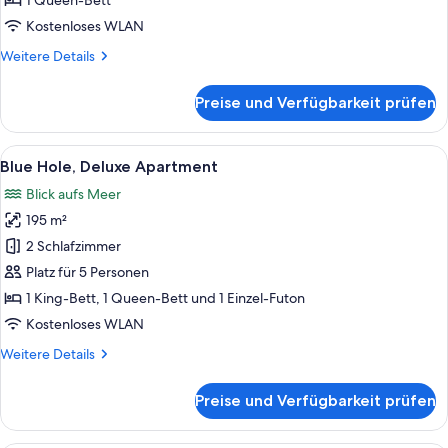
1 Queen-Bett
Courtyard
Kostenloses WLAN
View
Weitere
Weitere Details
anzeigen
Details
für
Preise und Verfügbarkeit prüfen
Glover,
Double
Room,
Alle
Ein großzügiger Wohnbereich mit Esst
13
Courtyard
Blue Hole, Deluxe Apartment
Fotos
View
Blick aufs Meer
für
195 m²
Blue
Hole,
2 Schlafzimmer
Deluxe
Platz für 5 Personen
Apartment
1 King-Bett, 1 Queen-Bett und 1 Einzel-Futon
anzeigen
Kostenloses WLAN
Weitere
Weitere Details
Details
für
Preise und Verfügbarkeit prüfen
Blue
Hole,
Deluxe