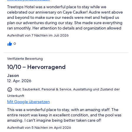
Treetops Hotel was a wonderful place to stay while we
celebrated our anniversary on Caye Caulker! Audre went above
and beyond to make sure our needs were met and helped us
plan our adventures during our stay. She made sure everything
ran smoothly. Her attention to details and organization allowed
us to have a vacation with no worries. We hope to return!
Aufenthalt von 7 Nächten im Juli 2026
0
Verifizierte Bewertung
10/10 – Hervorragend
Jason
12. Apr. 2026
Gut: Sauberkeit, Personal & Service, Ausstattung und Zustand der
Unterkunft
Mit Google übersetzen
This was a wonderful place to stay, with an amazing staff. The
entire resort was keep in excellent condition, and the pool was
amazing. I can't imagine being better taken care of!
Aufenthalt von 5 Nächten im April 2026