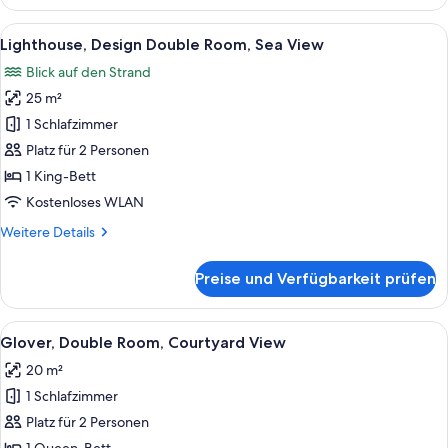
Studio
Alle
Ein Schlafzimmer mit einem Bett, eine
8
Lighthouse, Design Double Room, Sea View
Fotos
Blick auf den Strand
für
25 m²
Lighthouse,
Design
1 Schlafzimmer
Double
Platz für 2 Personen
Room,
1 King-Bett
Sea
Kostenloses WLAN
View
Weitere
Weitere Details
anzeigen
Details
für
Preise und Verfügbarkeit prüfen
Lighthouse,
Design
Double
Alle
Ein Schlafzimmer mit einem Bett, eine
8
Room,
Glover, Double Room, Courtyard View
Fotos
Sea
20 m²
View
für
1 Schlafzimmer
Glover,
Double
Platz für 2 Personen
Room,