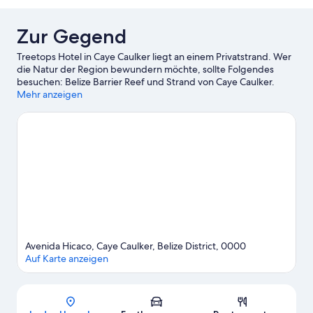
Zur Gegend
Treetops Hotel in Caye Caulker liegt an einem Privatstrand. Wer
die Natur der Region bewundern möchte, sollte Folgendes
besuchen: Belize Barrier Reef und Strand von Caye Caulker.
Ebenfalls einen Besuch wert sind diese beiden Highlights:
Mehr anzeigen
Sandvolleyballfeld Caye Caulker und Caye Caulker Marine
Reserve. Keine Angst, nass zu werden? Beim Schnorcheln, beim
Windsurfen und beim Angeln erlebst du in der Nähe der
Unterkunft großen Wasserspaß.
Zum Reiseführer für Caye
Caulker
Avenida Hicaco, Caye Caulker, Belize District, 0000
Auf Karte anzeigen
Karte