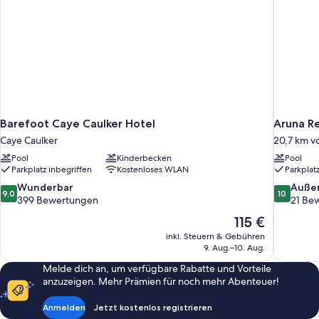
Barefoot Caye Caulker Hotel
Aruna Re
Caye Caulker
20,7 km v
Pool
Kinderbecken
Pool
Parkplatz inbegriffen
Kostenloses WLAN
Parkplat
9.0
10.0
Wunderbar
Auße
9,0
10
von
von
399 Bewertungen
21 Be
10,
10,
Der
115 €
Wunderbar,
Außergewö
Preis
inkl. Steuern & Gebühren
399
21
beträgt
9. Aug.–10. Aug.
Bewertungen
Bewertun
115 €
Melde dich an, um verfügbare Rabatte und Vorteile
anzuzeigen. Mehr Prämien für noch mehr Abenteuer!
Anmelden
Jetzt kostenlos registrieren