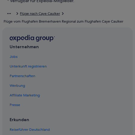
* Verfügbar für Expedia-Mitglieder.
Ferienwohnungen in Caye Caulker
Flüge nach Caye Caulker
Cottages in Caye Caulker
Flüge vom Flughafen Bremerhaven Regional zum Flughafen Caye Caulker
Apartmentanlagen in Caye Caulker
Golf in Caye Caulker
Hostels in Meeresschutzgebiet auf Caye Caulker
Unternehmen
Hotels mit Yoga in Caye Caulker
Jobs
Günstige in Caye Caulker
Unterkunft registrieren
B&B in Meeresschutzgebiet auf Caye Caulker
Partnerschaften
Gasthäuser in Caye Caulker
Werbung
B&B in Caye Caulker
Affiliate Marketing
Haustierfreundliche in Caye Caulker
Presse
Hotels nahe Caye Caulker
Hotel-Resorts in Caye Caulker
Erkunden
Hotels mit Meerblick in Caye Caulker
Reiseführer Deutschland
Caye Chapel Hotels