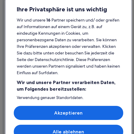
Datenschutz
Ihre Privatsphäre ist uns wichtig
Cookies
Wir und unsere
16
Partner speichern und/ oder greifen
Rechtliche Hinweise/Kontakt
auf Informationen auf einem Gerät zu, z.B. auf
eindeutige Kennungen in Cookies, um
Inhaltsrichtlinien und Melden von Inhalten
personenbezogene Daten zu verarbeiten. Sie können
Ihre Präferenzen akzeptieren oder verwalten. Klicken
Hilfe
Sie dazu bitte unten oder besuchen Sie jederzeit die
Hilfe
Seite der Datenschutzrichtlinie. Diese Präferenzen
werden unseren Partnern signalisiert und haben keinen
Flug stornieren
Einfluss auf Surfdaten.
Hotel- oder Ferienunterkunftsbuchung stornieren
Wir und unsere Partner verarbeiten Daten,
Rückerstattungsdauer
um Folgendes bereitzustellen:
Expedia-Gutschein einlösen
Verwendung genauer Standortdaten.
Endgeräteeigenschaften zur Identifikation aktiv abfragen.
Internationale Reisedokumente
Speichern von oder Zugriff auf Informationen auf einem
Akzeptieren
Endgerät. Personalisierte Werbung und Inhalte, Messung
von Werbeleistung und der Performance von Inhalten,
Zielgruppenforschung sowie Entwicklung und
Verbesserung von Angeboten.
Alle ablehnen
© 2026 Expedia, Inc., ein Unternehmen der Expedia Group. Alle Rechte