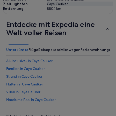
Zielflughafen
Caye Caulker
Entfernung
8804
km
Entdecke mit Expedia eine
Welt voller Reisen
Unterkünfte
Flüge
Reisepakete
Mietwagen
Ferienwohnungen
All-Inclusive- in Caye Caulker
Familien in Caye Caulker
Strand in Caye Caulker
Hütten in Caye Caulker
Villen in Caye Caulker
Hotels mit Pool in Caye Caulker
Romantische in Caye Caulker
Luxus in Caye Caulker