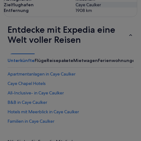
Zielflughafen
Caye Caulker
Entfernung
1908
km
Entdecke mit Expedia eine
Welt voller Reisen
Unterkünfte
Flüge
Reisepakete
Mietwagen
Ferienwohnungen
Apartmentanlagen in Caye Caulker
Caye Chapel Hotels
All-Inclusive- in Caye Caulker
B&B in Caye Caulker
Hotels mit Meerblick in Caye Caulker
Familien in Caye Caulker
Strand in Caye Caulker
Hostels in Caye Caulker