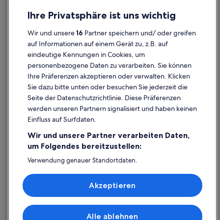
Datenschutz
Ihre Privatsphäre ist uns wichtig
Cookies
Wir und unsere
16
Partner speichern und/ oder greifen
Rechtliche Hinweise/Kontakt
auf Informationen auf einem Gerät zu, z.B. auf
eindeutige Kennungen in Cookies, um
Inhaltsrichtlinien und Melden von Inhalten
personenbezogene Daten zu verarbeiten. Sie können
Ihre Präferenzen akzeptieren oder verwalten. Klicken
Hilfe
Sie dazu bitte unten oder besuchen Sie jederzeit die
Hilfe
Seite der Datenschutzrichtlinie. Diese Präferenzen
werden unseren Partnern signalisiert und haben keinen
Flug stornieren
Einfluss auf Surfdaten.
Hotel- oder Ferienunterkunftsbuchung stornieren
Wir und unsere Partner verarbeiten Daten,
Rückerstattungsdauer
um Folgendes bereitzustellen:
Expedia-Gutschein einlösen
Verwendung genauer Standortdaten.
Endgeräteeigenschaften zur Identifikation aktiv abfragen.
Internationale Reisedokumente
Speichern von oder Zugriff auf Informationen auf einem
Akzeptieren
Endgerät. Personalisierte Werbung und Inhalte, Messung
von Werbeleistung und der Performance von Inhalten,
Zielgruppenforschung sowie Entwicklung und
Verbesserung von Angeboten.
Alle ablehnen
© 2026 Expedia, Inc., ein Unternehmen der Expedia Group. Alle Rechte