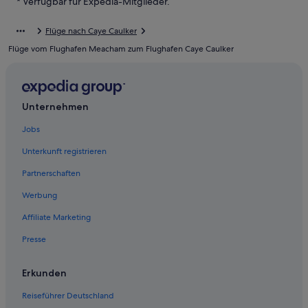
* Verfügbar für Expedia-Mitglieder.
5-Sterne-Hotels in Caye Caulker
Flüge nach Caye Caulker
Wohnungen in Caye Caulker
Flüge vom Flughafen Meacham zum Flughafen Caye Caulker
Hotels nahe Caye Caulker
Nachhaltige in Caye Caulker
Paläste in Caye Caulker
Unternehmen
Caye Caulker Hotels
Jobs
Gasthäuser in Caye Caulker
Unterkunft registrieren
Golf in Caye Caulker
Partnerschaften
Hotels mit Restaurant in Caye Caulker
Werbung
Haustierfreundliche in Caye Caulker
Affiliate Marketing
B&B in Meeresschutzgebiet auf Caye Caulker
Presse
Romantische in Caye Caulker
Hostels in Meeresschutzgebiet auf Caye Caulker
Erkunden
Günstige in Caye Caulker
Reiseführer Deutschland
Villen in Caye Caulker