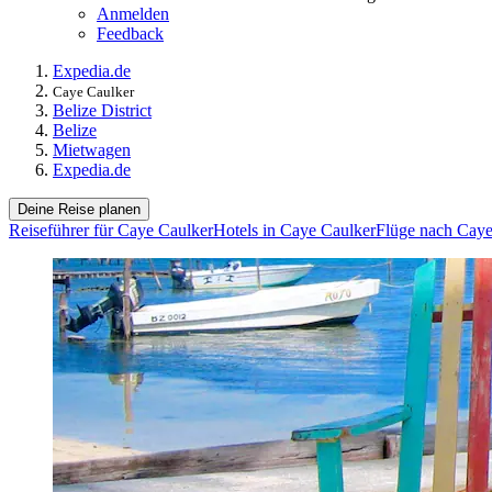
Anmelden
Feedback
Expedia.de
Caye Caulker
Belize District
Belize
Mietwagen
Expedia.de
Deine Reise planen
Reiseführer für Caye Caulker
Hotels in Caye Caulker
Flüge nach Caye