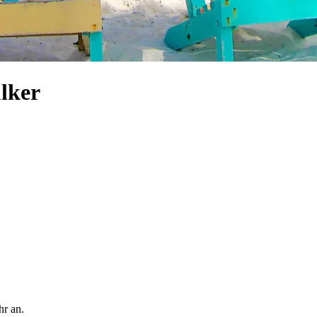
lker
hr an.