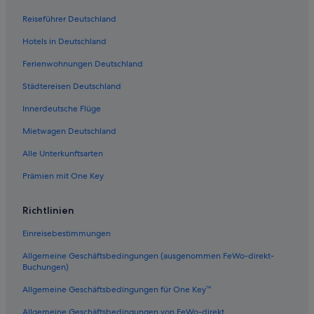
Villen in Caye Caulker
Reiseführer Deutschland
Hotels mit Restaurant in Caye Caulker
Hotels in Deutschland
Familien in Caye Caulker
Ferienwohnungen Deutschland
Gasthäuser in Caye Caulker
Städtereisen Deutschland
Haustierfreundliche in Caye Caulker
Innerdeutsche Flüge
Hotels mit Pool in Caye Caulker
Mietwagen Deutschland
Hütten in Caye Caulker
Alle Unterkunftsarten
Hotels mit Yoga in Caye Caulker
Prämien mit One Key
5-Sterne-Hotels in Caye Caulker
Richtlinien
Einreisebestimmungen
Allgemeine Geschäftsbedingungen (ausgenommen FeWo-direkt-
Buchungen)
Allgemeine Geschäftsbedingungen für One Key™
Allgemeine Geschäftsbedingungen von FeWo-direkt