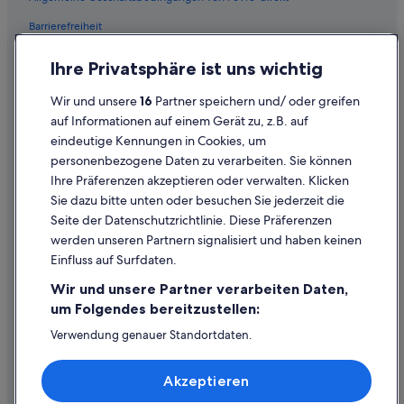
Barrierefreiheit
Datenschutz
Ihre Privatsphäre ist uns wichtig
Cookies
Wir und unsere
16
Partner speichern und/ oder greifen
Rechtliche Hinweise/Kontakt
auf Informationen auf einem Gerät zu, z.B. auf
eindeutige Kennungen in Cookies, um
Inhaltsrichtlinien und Melden von Inhalten
personenbezogene Daten zu verarbeiten. Sie können
Ihre Präferenzen akzeptieren oder verwalten. Klicken
Hilfe
Sie dazu bitte unten oder besuchen Sie jederzeit die
Hilfe
Seite der Datenschutzrichtlinie. Diese Präferenzen
werden unseren Partnern signalisiert und haben keinen
Flug stornieren
Einfluss auf Surfdaten.
Hotel- oder Ferienunterkunftsbuchung stornieren
Wir und unsere Partner verarbeiten Daten,
Rückerstattungsdauer
um Folgendes bereitzustellen:
Expedia-Gutschein einlösen
Verwendung genauer Standortdaten.
Endgeräteeigenschaften zur Identifikation aktiv abfragen.
Internationale Reisedokumente
Speichern von oder Zugriff auf Informationen auf einem
Akzeptieren
Endgerät. Personalisierte Werbung und Inhalte, Messung
von Werbeleistung und der Performance von Inhalten,