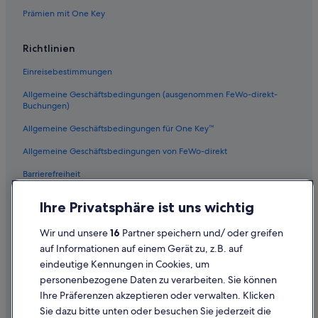
Hotels nahe Golden Acre Shopping Centre
Prämien mit One Key
Pinelands: Hotels
Richtlinien
3-Sterne-Hotels in Camps Bay
Einreisebestimmungen
Hotels nahe Universität Kapstadt
Allgemeine Geschäftsbedingungen (ausgenommen FeWo-direkt-
2-Sterne-Hotels in Kapstadt
Buchungen)
Aparthotels in Kapstadt
Allgemeine Geschäftsbedingungen für One Key™
Kapselhotels in Kapstadt
Allgemeine Geschäftsbedingungen von FeWo-direkt
4-Sterne-Hotels in Hout Bay
Barrierefreiheit
Gasthäuser in Kapstadt
Datenschutz
4-Sterne-Hotels in Camps Bay
Ihre Privatsphäre ist uns wichtig
Cookies
Strand in Kapstadt
Wir und unsere
16
Partner speichern und/ oder greifen
Rechtliche Hinweise/Kontakt
Bo-Kaap: Hotels
auf Informationen auf einem Gerät zu, z.B. auf
eindeutige Kennungen in Cookies, um
Inhaltsrichtlinien und Melden von Inhalten
Boutique- in Kapstadt
personenbezogene Daten zu verarbeiten. Sie können
4-Sterne-Hotels in Kapstadt
Ihre Präferenzen akzeptieren oder verwalten. Klicken
Hilfe
City Lodge Hotels in Kapstadt
Sie dazu bitte unten oder besuchen Sie jederzeit die