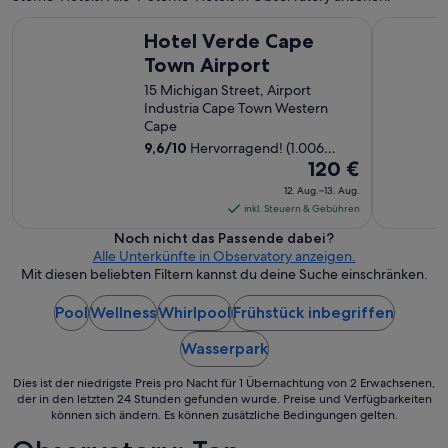
,
k
r
C
Hotel Verde Cape Town Airport
AC Hotel 
“
s
Hotel Verde Cape
h
c
e
Town Airport
h
c
ö
15 Michigan Street, Airport
k
n
Industria Cape Town Western
-
e
Cape
i
s
9,6
/
10
Hervorragend! (1.006
n
H
Der
Bewertungen)
120 €
u
a
n
Preis
12. Aug.–13. Aug.
u
d
beträgt
inkl. Steuern & Gebühren
s
C
120 €
u
Noch nicht das Passende dabei?
h
pro
n
Alle Unterkünfte in Observatory anzeigen.
e
d
Nacht
Mit diesen beliebten Filtern kannst du deine Suche einschränken.
c
s
vom
k
e
-
Pool
Wellness
Whirlpool
Frühstück inbegriffen
12.
h
o
Aug.
r
u
Wasserpark
bis
g
t
zum
u
p
Dies ist der niedrigste Preis pro Nacht für 1 Übernachtung von 2 Erwachsenen,
t
13.
der in den letzten 24 Stunden gefunden wurde. Preise und Verfügbarkeiten
r
e
können sich ändern. Es können zusätzliche Bedingungen gelten.
Aug.
o
s
b