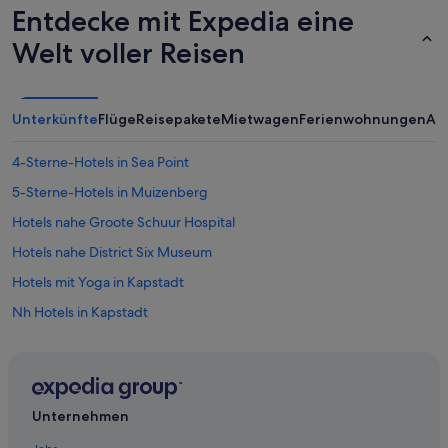
g
l
Entdecke mit Expedia eine
e
.
f
Welt voller Reisen
A
ü
b
h
s
l
o
t
Unterkünfte
Flüge
Reisepakete
Mietwagen
Ferienwohnungen
An
l
u
u
n
t
4-Sterne-Hotels in Sea Point
d
e
w
m
5-Sterne-Hotels in Muizenberg
ü
p
r
Hotels nahe Groote Schuur Hospital
f
d
e
Hotels nahe District Six Museum
e
h
n
l
Hotels mit Yoga in Kapstadt
j
e
e
Nh Hotels in Kapstadt
n
d
s
Observatory: Hotels
e
w
r
e
City Bowl: Hotels
z
r
e
Hotels nahe Cape Town International Convention Centre
t
Unternehmen
i
.
Walmer Estate: Hotels
t
“