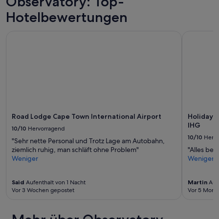
Observatory: Top-
E
l
s
e
Hotelbewertungen
s
m
e
l
Road Lodge Cape Town International Airport
Holiday I
n
o
i
s
m
u
R
n
e
d
s
s
t
c
a
h
u
n
r
Road Lodge Cape Town International Airport
Holiday 
e
a
IHG
l
10/10
Hervorragend
n
l
10/10
Herv
"Sehr nette Personal und Trotz Lage am Autobahn,
t
.
ziemlich ruhig, man schläft ohne Problem"
"Alles bes
a
Z
Weniger
Weniger
b
e
e
n
n
t
Said
Aufenthalt von 1 Nacht
Martin
Aufe
d
r
Vor 3 Wochen gepostet
Vor 5 Mona
s
a
.
l
W
e