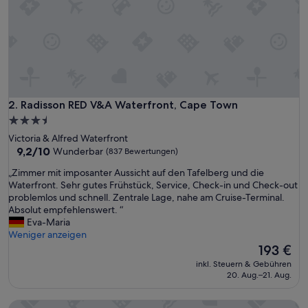
o
n
a
l
u
n
d
T
r
Radisson RED V&A Waterfront, Cape Town
2. Radisson RED V&A Waterfront, Cape Town
o
3.5-
t
Sterne-
Victoria & Alfred Waterfront
z
Unterkunft
9.2
9,2/10
Wunderbar
(837 Bewertungen)
L
von
a
„
„Zimmer mit imposanter Aussicht auf den Tafelberg und die
10,
g
Z
Waterfront. Sehr gutes Frühstück, Service, Check-in und Check-out
Wunderbar,
e
i
problemlos und schnell. Zentrale Lage, nahe am Cruise-Terminal.
(837
a
m
Absolut empfehlenswert. “
Bewertungen)
m
m
Eva-Maria
A
e
Weniger anzeigen
u
r
Der
193 €
t
m
Preis
o
inkl. Steuern & Gebühren
i
beträgt
20. Aug.–21. Aug.
b
t
193 €
a
i
h
Hotel Sky Cape Town