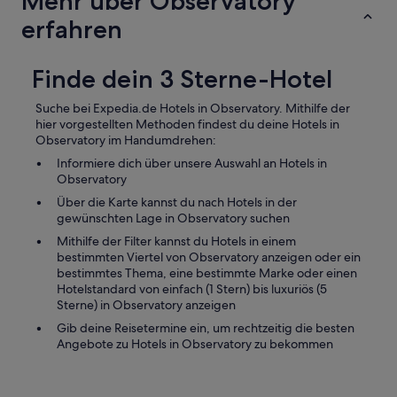
Mehr über Observatory
i
L
r
erfahren
a
h
g
a
e
b
Finde dein 3 Sterne-Hotel
,
e
n
n
a
Suche bei Expedia.de Hotels in Observatory. Mithilfe der
u
h
hier vorgestellten Methoden findest du deine Hotels in
n
e
Observatory im Handumdrehen:
s
a
t
Informiere dich über unsere Auswahl an Hotels in
m
o
Observatory
C
t
r
Über die Karte kannst du nach Hotels in der
a
u
gewünschten Lage in Observatory suchen
l
i
Mithilfe der Filter kannst du Hotels in einem
w
s
bestimmten Viertel von Observatory anzeigen oder ein
i
e
bestimmtes Thema, eine bestimmte Marke oder einen
l
-
Hotelstandard von einfach (1 Stern) bis luxuriös (5
l
T
Sterne) in Observatory anzeigen
k
e
o
r
Gib deine Reisetermine ein, um rechtzeitig die besten
m
m
Angebote zu Hotels in Observatory zu bekommen
m
i
e
n
n
a