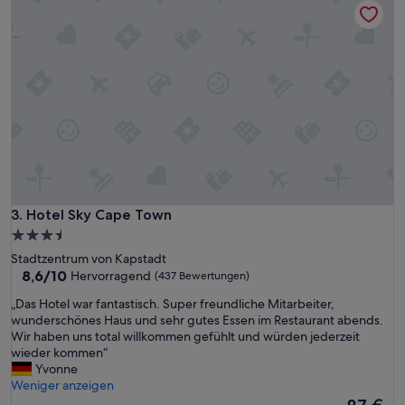
m
n
p
,
o
z
s
i
a
e
n
m
t
l
e
i
r
c
A
h
u
r
s
u
s
h
i
Hotel Sky Cape Town
3. Hotel Sky Cape Town
i
c
g
3.5-
h
,
Sterne-
Stadtzentrum von Kapstadt
t
m
Unterkunft
8.6
8,6/10
Hervorragend
(437 Bewertungen)
a
a
von
u
n
„
„Das Hotel war fantastisch. Super freundliche Mitarbeiter,
10,
f
s
D
wunderschönes Haus und sehr gutes Essen im Restaurant abends.
Hervorragend,
d
c
a
Wir haben uns total willkommen gefühlt und würden jederzeit
(437
e
h
s
wieder kommen“
Bewertungen)
n
l
H
Yvonne
T
ä
o
Weniger anzeigen
a
f
t
Der