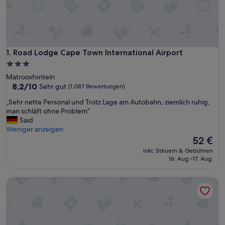
Road Lodge Cape Town International Airport
1. Road Lodge Cape Town International Airport
3.0-
Sterne-
Matroosfontein
Unterkunft
8.2
8,2/10
Sehr gut
(1.087 Bewertungen)
von
„
„Sehr nette Personal und Trotz Lage am Autobahn, ziemlich ruhig,
10,
S
man schläft ohne Problem“
Sehr
e
Said
gut,
h
Weniger anzeigen
(1.087
r
Der
52 €
Bewertungen)
n
Preis
inkl. Steuern & Gebühren
e
beträgt
16. Aug.–17. Aug.
t
52 €
t
Radisson RED V&A Waterfront, Cape Town
e
P
e
r
s