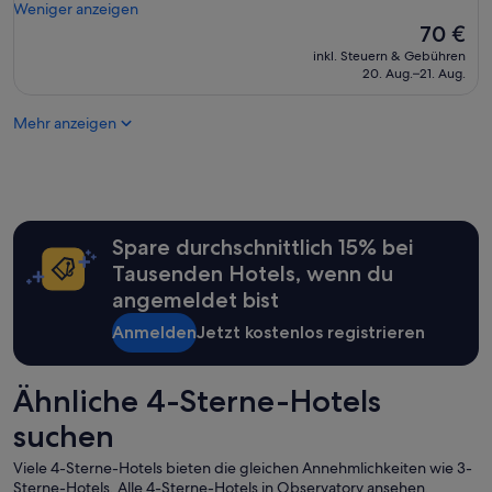
e
l
Weniger anzeigen
(726
u
h
l
Der
70 €
Bewertungen)
n
r
e
Preis
d
inkl. Steuern & Gebühren
g
s
beträgt
20. Aug.–21. Aug.
l
u
b
70 €
i
t
e
c
e
Mehr anzeigen
s
h
s
t
e
F
e
M
r
n
i
ü
s
t
h
,
a
s
Spare durchschnittlich 15% bei
g
r
t
u
Tausenden Hotels, wenn du
b
ü
t
e
angemeldet bist
c
e
i
k
s
Anmelden
Jetzt kostenlos registrieren
t
,
F
e
S
r
r
e
ü
,
Ähnliche 4-Sterne-Hotels
r
h
w
v
s
suchen
u
i
t
n
c
ü
Viele 4-Sterne-Hotels bieten die gleichen Annehmlichkeiten wie 3-
d
e
c
Sterne-Hotels. Alle 4-Sterne-Hotels in Observatory ansehen.
e