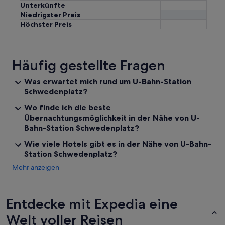
y
Unterkünfte
c
Niedrigster Preis
e
Höchster Preis
n
t
e
r
Häufig gestellte Fragen
.
H
Was erwartet mich rund um U-Bahn-Station
i
Schwedenplatz?
g
h
Wo finde ich die beste
l
Übernachtungsmöglichkeit in der Nähe von U-
y
Bahn-Station Schwedenplatz?
r
e
Wie viele Hotels gibt es in der Nähe von U-Bahn-
c
Station Schwedenplatz?
o
m
Mehr anzeigen
m
e
n
Entdecke mit Expedia eine
d
e
Welt voller Reisen
d