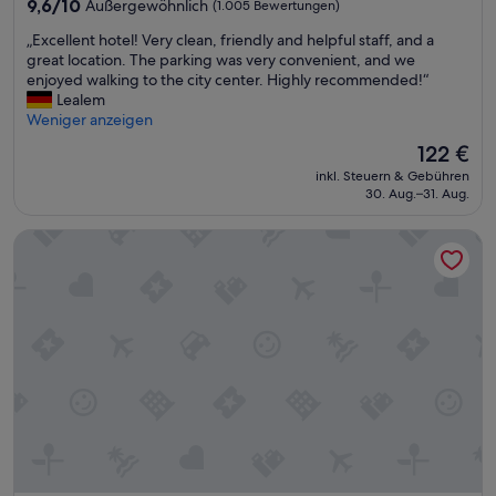
,
n
9.6
9,6/10
Außergewöhnlich
(1.005 Bewertungen)
Z
M
von
„
„Excellent hotel! Very clean, friendly and helpful staff, and a
i
i
10,
E
great location. The parking was very convenient, and we
m
n
Außergewöhnlich,
x
enjoyed walking to the city center. Highly recommended!“
m
u
(1.005
c
Lealem
e
t
Bewertungen)
e
Weniger anzeigen
r
e
l
g
n
Der
122 €
l
e
a
Preis
inkl. Steuern & Gebühren
e
r
n
beträgt
30. Aug.–31. Aug.
n
ä
d
122 €
t
u
i
Hotel Capricorno
h
m
e
o
i
D
t
g
o
e
u
n
l
n
a
!
d
u
V
s
o
e
a
d
r
u
e
y
b
r
c
e
z
l
r
u
e
,
m