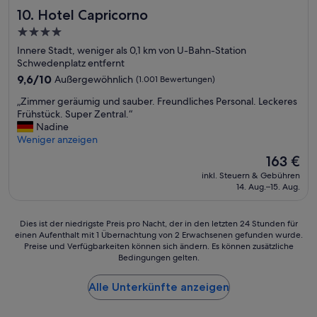
a
e
S
Hotel Capricorno
10. Hotel Capricorno
n
i
t
,
n
e
4.0-
f
z
p
Sterne-
Innere Stadt, weniger als 0,1 km von U-Bahn-Station
r
i
h
Unterkunft
Schwedenplatz entfernt
i
g
a
e
9.6
d
9,6/10
Außergewöhnlich
n
(1.001 Bewertungen)
n
von
e
s
„
„Zimmer geräumig und sauber. Freundliches Personal. Leckeres
d
10,
r
d
Z
Frühstück. Super Zentral.“
l
Außergewöhnlich,
1
o
i
Nadine
y
(1.001
7
m
m
Weniger anzeigen
a
Bewertungen)
Z
.
m
n
o
W
Der
163 €
e
d
l
i
Preis
inkl. Steuern & Gebühren
r
h
l
r
beträgt
14. Aug.–15. Aug.
g
e
T
w
163 €
e
l
V
ü
r
p
i
r
Dies
Dies ist der niedrigste Preis pro Nacht, der in den letzten 24 Stunden für
ä
f
s
d
einen Aufenthalt mit 1 Übernachtung von 2 Erwachsenen gefunden wurde.
ist
u
u
t
e
Preise und Verfügbarkeiten können sich ändern. Es können zusätzliche
der
m
l
f
n
Bedingungen gelten.
niedrigste
i
s
r
a
Preis
g
t
a
u
Alle Unterkünfte anzeigen
pro
u
a
g
f
Nacht,
n
f
w
j
der