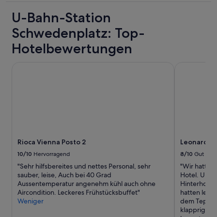
n
r
i
h
Unterkunft
a
k
c
t
U-Bahn-Station
l
i
h
e
.
n
Schwedenplatz: Top-
“
n
L
g
.
e
Hotelbewertungen
w
“
c
a
k
s
Rioca Vienna Posto 2
Leonardo H
e
v
r
e
e
r
s
y
F
c
r
o
ü
n
h
v
s
e
Rioca Vienna Posto 2
Leonardo 
t
n
10/10
Hervorragend
8/10
Gut
ü
i
"Sehr hilfsbereites und nettes Personal, sehr
"Wir hatten
c
e
sauber, leise, Auch bei 40 Grad
Hotel. Unse
k
n
Aussentemperatur angenehm kühl auch ohne
Hinterhof ra
.
t
Aircondition. Leckeres Frühstücksbuffet"
hatten leid
S
,
Weniger
dem Teppich
u
a
klapprig an
p
n