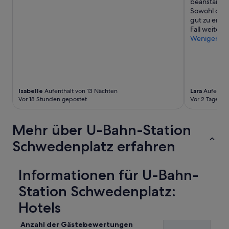
beanstanden
e
d
Sowohl die 
r
w
gut zu erre
Z
e
Fall weitere
e
e
Weniger
n
n
t
j
r
o
a
y
l
e
.
d
Isabelle
Aufenthalt von 13 Nächten
Lara
Aufentha
“
w
Vor 18 Stunden gepostet
Vor 2 Tagen g
a
l
k
Mehr über U-Bahn-Station
i
n
Schwedenplatz erfahren
g
t
o
Informationen für U-Bahn-
t
Station Schwedenplatz:
h
e
Hotels
c
i
t
Anzahl der Gästebewertungen