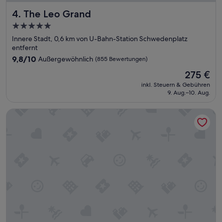
G
The Leo Grand
4. The Leo Grand
r
o
5.0-
s
Sterne-
Innere Stadt, 0,6 km von U-Bahn-Station Schwedenplatz
s
Unterkunft
entfernt
e
n
9.8
9,8/10
Außergewöhnlich
(855 Bewertungen)
L
von
Der
275 €
o
10,
Preis
b
Außergewöhnlich,
inkl. Steuern & Gebühren
beträgt
a
9. Aug.–10. Aug.
(855
275 €
n
Bewertungen)
d
Wilde Aparthotels Vienna Fleischmarkt
a
s
P
e
r
s
o
n
a
l
!
T