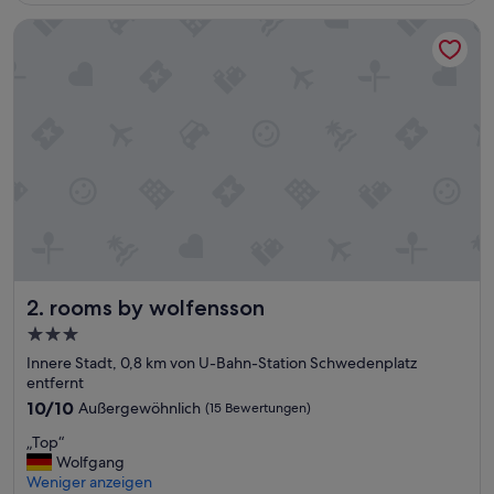
S
rooms by wolfensson
c
h
w
i
m
m
e
n
v
o
n
m
a
x
rooms by wolfensson
2. rooms by wolfensson
.
2
3.0-
P
Sterne-
Innere Stadt, 0,8 km von U-Bahn-Station Schwedenplatz
e
Unterkunft
entfernt
r
s
10.0
10/10
Außergewöhnlich
(15 Bewertungen)
o
von
„
„Top“
n
10,
T
Wolfgang
e
Außergewöhnlich,
o
Weniger anzeigen
n
(15