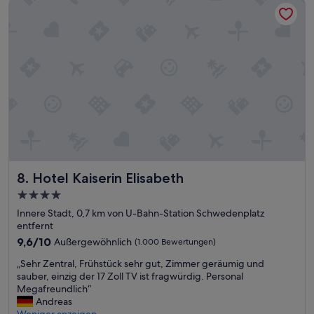
Hotel Kaiserin Elisabeth
s
D
t
i
r
e
u
L
k
a
t
g
u
e
r
d
i
e
e
s
r
H
t
o
e
t
s
Hotel Kaiserin Elisabeth
e
8. Hotel Kaiserin Elisabeth
Z
l
4.0-
i
s
Sterne-
m
Innere Stadt, 0,7 km von U-Bahn-Station Schwedenplatz
i
Unterkunft
m
entfernt
s
e
t
9.6
9,6/10
Außergewöhnlich
(1.000 Bewertungen)
r
a
von
„
a
„Sehr Zentral, Frühstück sehr gut, Zimmer geräumig und
u
10,
S
l
sauber, einzig der 17 Zoll TV ist fragwürdig. Personal
c
Außergewöhnlich,
e
l
Megafreundlich“
h
(1.000
h
e
Andreas
h
Bewertungen)
r
s