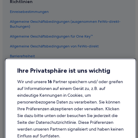
Richtlinien
Hotels mit Casino in Wien
Einreisebestimmungen
Hotels mit Whirlpool in Wien
Allgemeine Geschäftsbedingungen (ausgenommen FeWo-direkt-
Hotels nahe Morzinplatz
Buchungen)
A&O Hostels Hotels in Wien
Allgemeine Geschäftsbedingungen für One Key™
Historische in Innere Stadt
Allgemeine Geschäftsbedingungen von FeWo-direkt
Hotels nahe U-Bahn-Station Taborstraße
Barrierefreiheit
5-Sterne-Hotels in Innere Stadt
Datenschutz
Hotels nahe Stephansplatz
Ihre Privatsphäre ist uns wichtig
Cookies
Hotels nahe Kaiserliche Schatzkammer
Wir und unsere
16
Partner speichern und/ oder greifen
Rechtliche Hinweise/Kontakt
Günstige in Wien
auf Informationen auf einem Gerät zu, z.B. auf
eindeutige Kennungen in Cookies, um
Inhaltsrichtlinien und Melden von Inhalten
Günstige in Innere Stadt
personenbezogene Daten zu verarbeiten. Sie können
Hotels nahe Kunsthistorisches Museum
Ihre Präferenzen akzeptieren oder verwalten. Klicken
Hilfe
Hotels nahe Schwedenplatz
Sie dazu bitte unten oder besuchen Sie jederzeit die
Hilfe
Seite der Datenschutzrichtlinie. Diese Präferenzen
Golf in Innere Stadt
werden unseren Partnern signalisiert und haben keinen
Flug stornieren
Boutique- in Leopoldstadt
Einfluss auf Surfdaten.