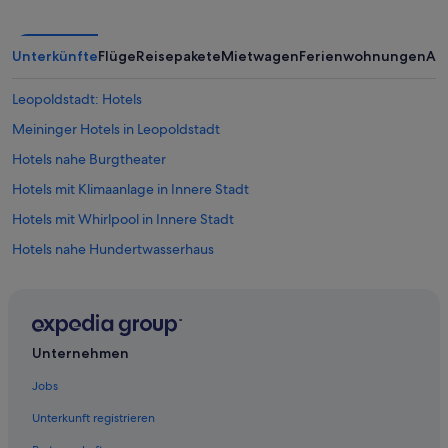
!
“
Unterkünfte
Flüge
Reisepakete
Mietwagen
Ferienwohnungen
An
Leopoldstadt: Hotels
Meininger Hotels in Leopoldstadt
Hotels nahe Burgtheater
Hotels mit Klimaanlage in Innere Stadt
Hotels mit Whirlpool in Innere Stadt
Hotels nahe Hundertwasserhaus
Hotels nahe Kalke Village
Private Ferienhäuser in Wien
Hotels nahe Wiener Staatsoper
Unternehmen
Hotels nahe Kapuzinergruft
Jobs
Hotels nahe Rossauer Kaserne
Unterkunft registrieren
Hotels nahe Graben