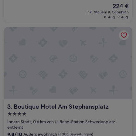
p
g
Bewertungen)
Der
224 €
“
e
Preis
inkl. Steuern & Gebühren
e
beträgt
8. Aug.–9. Aug.
i
224 €
g
Boutique Hotel Am Stephansplatz
n
e
t
.
P
e
r
s
o
n
a
l
z
u
Boutique Hotel Am Stephansplatz
3. Boutique Hotel Am Stephansplatz
v
o
4.0-
r
Sterne-
Innere Stadt, 0,6 km von U-Bahn-Station Schwedenplatz
k
Unterkunft
entfernt
o
9.8
m
9,8/10
Außergewöhnlich
(1.003 Bewertungen)