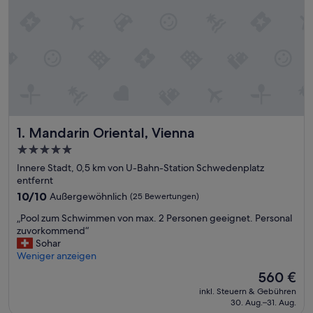
Mandarin Oriental, Vienna
1. Mandarin Oriental, Vienna
5.0-
Sterne-
Innere Stadt, 0,5 km von U-Bahn-Station Schwedenplatz
Unterkunft
entfernt
10.0
10/10
Außergewöhnlich
(25 Bewertungen)
von
„
„Pool zum Schwimmen von max. 2 Personen geeignet. Personal
10,
P
zuvorkommend“
Außergewöhnlich,
o
Sohar
(25
o
Weniger anzeigen
Bewertungen)
l
Der
560 €
z
Preis
inkl. Steuern & Gebühren
u
beträgt
30. Aug.–31. Aug.
m
560 €