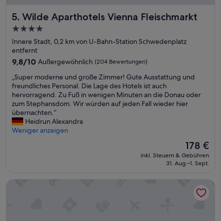
o
p
Wilde Aparthotels Vienna Fleischmarkt
5. Wilde Aparthotels Vienna Fleischmarkt
a
4.0-
r
Sterne-
b
Innere Stadt, 0,2 km von U-Bahn-Station Schwedenplatz
e
Unterkunft
entfernt
i
9.8
9,8/10
Außergewöhnlich
(204 Bewertungen)
t
von
v
„
„Super moderne und große Zimmer! Gute Ausstattung und
10,
o
S
freundliches Personal. Die Lage des Hotels ist auch
Außergewöhnlich,
m
u
hervorragend. Zu Fuß in wenigen Minuten an die Donau oder
(204
E
p
zum Stephansdom. Wir würden auf jeden Fall wieder hier
Bewertungen)
i
e
übernachten.“
n
r
Heidrun Alexandra
g
m
Weniger anzeigen
a
o
Der
178 €
n
d
Preis
g
inkl. Steuern & Gebühren
e
beträgt
31. Aug.–1. Sept.
b
r
178 €
i
n
s
Park Hyatt Vienna
e
u
u
n
n
d
d
m
g