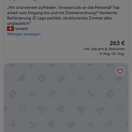
von
m
„
„Wir sind extrem zufrieden. Grossen Lob an das Personal! Top
10,
e
W
arbeit vom Eingang bis und mit Zimmerordnung!! Verdiente
Außergewöhnlich,
n
i
Beförderung 😉 Lage perfekt, strukturiertes Zimmer alles
(1.003
d
r
unglaublich!“
Bewertungen)
“
s
Ismahil
i
Weniger anzeigen
n
Der
263 €
d
Preis
inkl. Steuern & Gebühren
e
beträgt
9. Aug.–10. Aug.
x
263 €
t
The Leo Grand
r
e
m
z
u
f
r
i
e
d
e
n
.