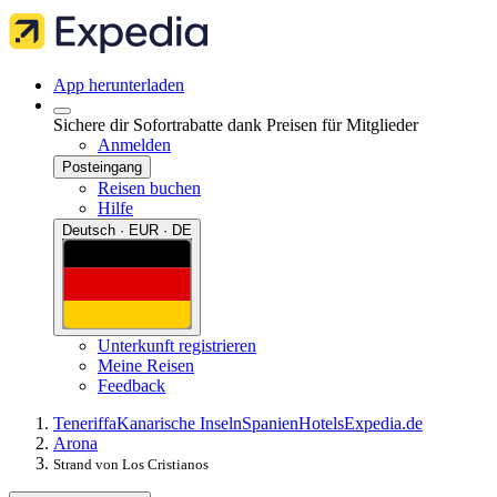
App herunterladen
Sichere dir Sofortrabatte dank Preisen für Mitglieder
Anmelden
Posteingang
Reisen buchen
Hilfe
Deutsch · EUR · DE
Unterkunft registrieren
Meine Reisen
Feedback
Teneriffa
Kanarische Inseln
Spanien
Hotels
Expedia.de
Arona
Strand von Los Cristianos