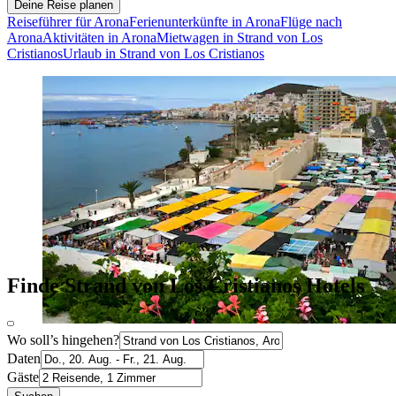
Deine Reise planen
Reiseführer für Arona
Ferienunterkünfte in Arona
Flüge nach
Arona
Aktivitäten in Arona
Mietwagen in Strand von Los
Cristianos
Urlaub in Strand von Los Cristianos
Finde Strand von Los Cristianos Hotels
Wo soll’s hingehen?
Daten
Gäste