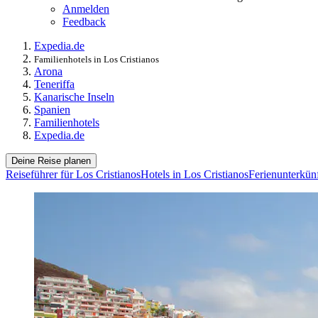
Anmelden
Feedback
Expedia.de
Familienhotels in Los Cristianos
Arona
Teneriffa
Kanarische Inseln
Spanien
Familienhotels
Expedia.de
Deine Reise planen
Reiseführer für Los Cristianos
Hotels in Los Cristianos
Ferienunterkünf