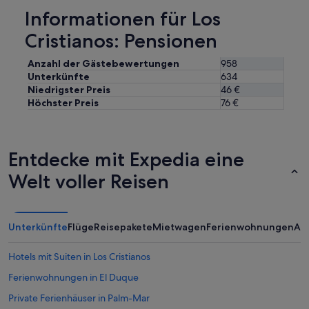
Informationen für Los
Cristianos: Pensionen
Anzahl der Gästebewertungen
958
Unterkünfte
634
Niedrigster Preis
46 €
Höchster Preis
76 €
Entdecke mit Expedia eine
Welt voller Reisen
Unterkünfte
Flüge
Reisepakete
Mietwagen
Ferienwohnungen
An
Hotels mit Suiten in Los Cristianos
Ferienwohnungen in El Duque
Private Ferienhäuser in Palm-Mar