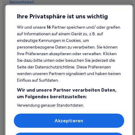
Barrierefreiheit
Günstige in Los Cristianos
Datenschutz
Familien in Los Cristianos
Ihre Privatsphäre ist uns wichtig
Cookies
Boutique- in Los Cristianos
Wir und unsere
16
Partner speichern und/ oder greifen
Rechtliche Hinweise/Kontakt
Wohnungen in Playa de las Américas
auf Informationen auf einem Gerät zu, z.B. auf
eindeutige Kennungen in Cookies, um
Inhaltsrichtlinien und Melden von Inhalten
Villen in Los Cristianos
personenbezogene Daten zu verarbeiten. Sie können
Iberostar Hotels in Los Cristianos
Ihre Präferenzen akzeptieren oder verwalten. Klicken
Hilfe
Golf in Los Cristianos
Sie dazu bitte unten oder besuchen Sie jederzeit die
Hilfe
Seite der Datenschutzrichtlinie. Diese Präferenzen
All-Inclusive- in Playa de las Américas
werden unseren Partnern signalisiert und haben keinen
Flug stornieren
Best Hotels in Playa de las Américas
Einfluss auf Surfdaten.
Hotel- oder Ferienunterkunftsbuchung stornieren
Tauchurlaub in Playa de las Américas
Wir und unsere Partner verarbeiten Daten,
Rückerstattungsdauer
Ferienwohnungen in San Eugenio
um Folgendes bereitzustellen:
Expedia-Gutschein einlösen
Abenteuer in Playa de las Américas
Verwendung genauer Standortdaten.
Endgeräteeigenschaften zur Identifikation aktiv abfragen.
Pensionen in Playa de las Américas
Internationale Reisedokumente
Speichern von oder Zugriff auf Informationen auf einem
Akzeptieren
Endgerät. Personalisierte Werbung und Inhalte, Messung
Hotel-Resorts in Arona
von Werbeleistung und der Performance von Inhalten,
Zielgruppenforschung sowie Entwicklung und
Hotels mit Pool in Los Cristianos