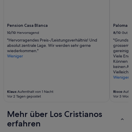
können
zusätzliche
Bedingungen
gelten.
Pension Casa Blanca
Paloma B
10/10
Hervorragend
8/10
Gut
"Hervorragendes Preis-/Leistungsverhältnis! Und
"Grundsät
absolut zentrale Lage. Wir werden sehr gerne
grossem P
wiederkommen."
gereinigt
Weniger
Viele Eng
Können si
keinen An
Vielleicht
Weniger
Klaus
Aufenthalt von 1 Nacht
Ricco
Aufen
Vor 2 Tagen gepostet
Vor 3 Woch
Mehr über Los Cristianos
erfahren