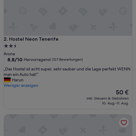
r
e
i
s
-
/
L
Hostel Neon Tenerife
2. Hostel Neon Tenerife
e
2.5-
i
Sterne-
Arona
s
Unterkunft
8.8
8,8/10
Hervorragend
(127 Bewertungen)
t
von
u
„
„Das Hostel ist echt super, sehr sauber und die Lage perfekt WENN
10,
n
D
man ein Auto hat!“
Hervorragend,
g
a
Harun
(127
s
s
Weniger anzeigen
Bewertungen)
v
H
Der
50 €
e
o
Preis
r
inkl. Steuern & Gebühren
s
beträgt
10. Aug.–11. Aug.
h
t
50 €
ä
e
l
Pensión Cassandra
l
t
i
n
s
i
t