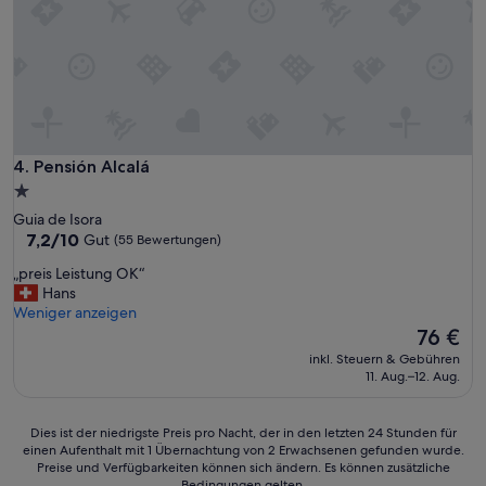
W
e
i
L
r
a
w
g
e
e
r
p
d
e
e
r
n
Pensión Alcalá
4. Pensión Alcalá
f
s
e
1.0-
e
k
Stern-
h
Guia de Isora
t
Unterkunft
7.2
r
7,2/10
Gut
(55 Bewertungen)
W
von
g
E
„
„preis Leistung OK“
10,
e
N
p
Hans
Gut,
r
N
r
Weniger anzeigen
(55
n
m
e
Der
76 €
Bewertungen)
e
a
i
Preis
w
inkl. Steuern & Gebühren
n
s
beträgt
i
11. Aug.–12. Aug.
e
L
76 €
e
i
e
d
n
i
Dies
e
Dies ist der niedrigste Preis pro Nacht, der in den letzten 24 Stunden für
A
s
einen Aufenthalt mit 1 Übernachtung von 2 Erwachsenen gefunden wurde.
ist
r
u
t
Preise und Verfügbarkeiten können sich ändern. Es können zusätzliche
der
k
t
Bedingungen gelten.