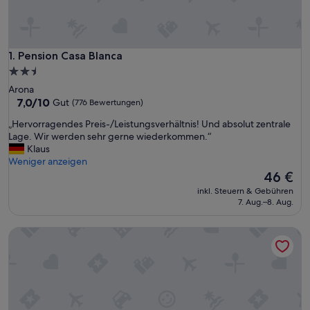
Pension Casa Blanca
1. Pension Casa Blanca
2.5-
Sterne-
Arona
Unterkunft
7.0
7,0/10
Gut
(776 Bewertungen)
von
„
„Hervorragendes Preis-/Leistungsverhältnis! Und absolut zentrale
10,
H
Lage. Wir werden sehr gerne wiederkommen.“
Gut,
e
Klaus
(776
r
Weniger anzeigen
Bewertungen)
v
Der
46 €
o
Preis
inkl. Steuern & Gebühren
r
beträgt
7. Aug.–8. Aug.
r
46 €
a
Hostel Neon Tenerife
g
e
n
d
e
s
P