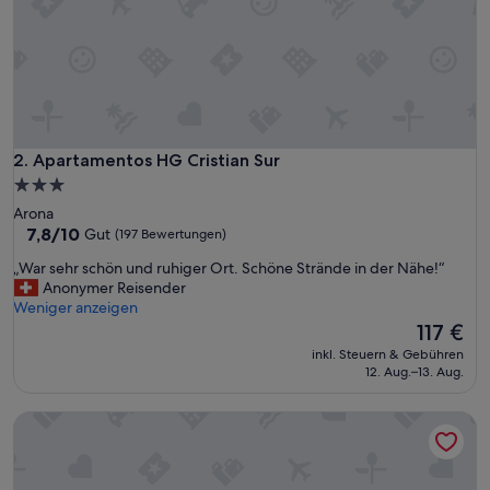
u
i
c
k
,
f
r
i
Apartamentos HG Cristian Sur
2. Apartamentos HG Cristian Sur
e
3.0-
n
Sterne-
Arona
d
Unterkunft
7.8
7,8/10
Gut
(197 Bewertungen)
l
von
y
„
„War sehr schön und ruhiger Ort. Schöne Strände in der Nähe!“
10,
,
W
Anonymer Reisender
Gut,
n
a
Weniger anzeigen
(197
i
r
Der
117 €
Bewertungen)
c
s
Preis
e
inkl. Steuern & Gebühren
e
beträgt
12. Aug.–13. Aug.
s
h
117 €
t
r
u
whala!tenerife
s
f
c
f
h
o
ö