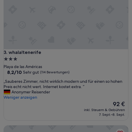
n
n
r
u
e
n
c
d
e
r
p
u
t
h
i
i
o
g
n
e
whala!tenerife
3. whala!tenerife
,
r
b
3.0-
O
a
Sterne-
Playa de las Américas
r
r
Unterkunft
8.2
8,2/10
Sehr gut
(114 Bewertungen)
t
,
von
.
r
„
„Sauberes Zimmer, nicht wirklich modern und für einen so hohen
10,
S
e
S
Preis echt nicht wert. Internet kostet extra. “
Sehr
c
s
a
Anonymer Reisender
gut,
h
t
u
Weniger anzeigen
(114
ö
a
b
Der
92 €
Bewertungen)
n
u
e
Preis
e
inkl. Steuern & Gebühren
r
r
beträgt
7. Sept.–8. Sept.
S
a
e
92 €
t
n
s
r
Servatur Caribe
t
Z
ä