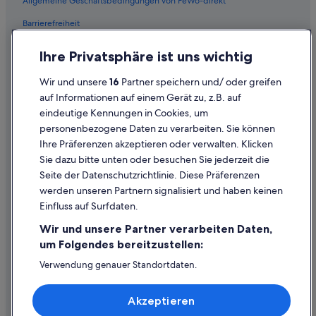
Allgemeine Geschäftsbedingungen von FeWo-direkt
Chalets in Playa de las Américas
a
Barrierefreiheit
d
Villen in El Duque
n
Datenschutz
o
Hotels mit Wellnessbereich in Los Cristianos
Ihre Privatsphäre ist uns wichtig
d
Cookies
5-Sterne-Hotels in Los Cristianos
o
Wir und unsere
16
Partner speichern und/ oder greifen
u
Rechtliche Hinweise/Kontakt
Iberostar Hotels in Los Cristianos
auf Informationen auf einem Gerät zu, z.B. auf
b
eindeutige Kennungen in Cookies, um
l
Inhaltsrichtlinien und Melden von Inhalten
Hotels mit Kinderbetreuung in Los Cristianos
e
personenbezogene Daten zu verarbeiten. Sie können
Ferienwohnungen in San Eugenio
b
Ihre Präferenzen akzeptieren oder verwalten. Klicken
Hilfe
e
Pensionen in Playa de las Américas
Sie dazu bitte unten oder besuchen Sie jederzeit die
d
Hilfe
Seite der Datenschutzrichtlinie. Diese Präferenzen
.
Hotels nahe Estadio Antonio Domínguez Alfonso
H
werden unseren Partnern signalisiert und haben keinen
Flug stornieren
Hotels mit Klimaanlage in Los Cristianos
o
Einfluss auf Surfdaten.
u
Hotel- oder Ferienunterkunftsbuchung stornieren
All-Inclusive- in Playa de las Américas
s
Wir und unsere Partner verarbeiten Daten,
Rückerstattungsdauer
e
Private Ferienhäuser in Arona
um Folgendes bereitzustellen:
k
Expedia-Gutschein einlösen
Hotels mit WLAN in Playa de las Américas
Verwendung genauer Standortdaten.
e
Endgeräteeigenschaften zur Identifikation aktiv abfragen.
e
Ferienwohnungen in Los Cristianos
Internationale Reisedokumente
Speichern von oder Zugriff auf Informationen auf einem
p
Akzeptieren
Endgerät. Personalisierte Werbung und Inhalte, Messung
i
Hostels in Los Cristianos
von Werbeleistung und der Performance von Inhalten,