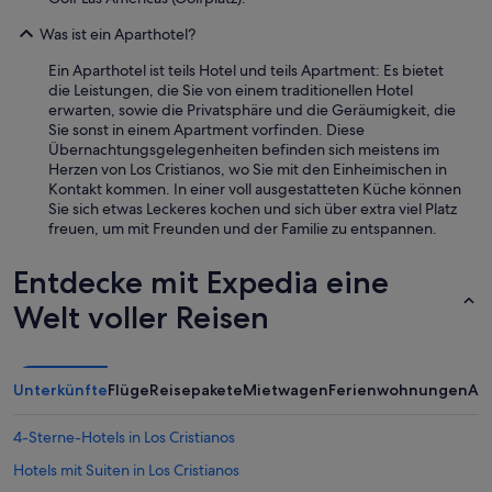
i
o
Was ist ein Aparthotel?
n
Ein Aparthotel ist teils Hotel und teils Apartment: Es bietet
s
die Leistungen, die Sie von einem traditionellen Hotel
.
erwarten, sowie die Privatsphäre und die Geräumigkeit, die
U
Sie sonst in einem Apartment vorfinden. Diese
s
Übernachtungsgelegenheiten befinden sich meistens im
e
Herzen von Los Cristianos, wo Sie mit den Einheimischen in
y
Kontakt kommen. In einer voll ausgestatteten Küche können
o
Sie sich etwas Leckeres kochen und sich über extra viel Platz
u
freuen, um mit Freunden und der Familie zu entspannen.
r
r
o
Entdecke mit Expedia eine
o
Welt voller Reisen
m
'
s
k
i
Unterkünfte
Flüge
Reisepakete
Mietwagen
Ferienwohnungen
An
t
c
4-Sterne-Hotels in Los Cristianos
h
e
Hotels mit Suiten in Los Cristianos
n