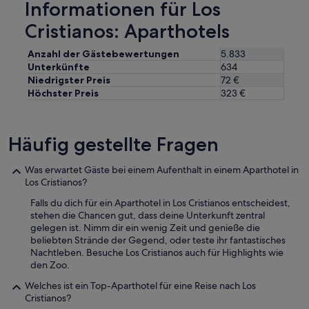
Informationen für Los
t
o
Cristianos: Aparthotels
r
d
Anzahl der Gästebewertungen
5.833
e
Unterkünfte
634
r
t
Niedrigster Preis
72 €
h
Höchster Preis
323 €
e
b
r
Häufig gestellte Fragen
e
a
k
Was erwartet Gäste bei einem Aufenthalt in einem Aparthotel in
f
Los Cristianos?
a
Falls du dich für ein Aparthotel in Los Cristianos entscheidest,
s
stehen die Chancen gut, dass deine Unterkunft zentral
t
gelegen ist. Nimm dir ein wenig Zeit und genieße die
-
beliebten Strände der Gegend, oder teste ihr fantastisches
i
Nachtleben. Besuche Los Cristianos auch für Highlights wie
t
den Zoo.
'
s
Welches ist ein Top-Aparthotel für eine Reise nach Los
a
Cristianos?
l