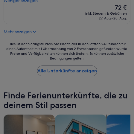
l
Weniger anzeigen
l
u
i
Der
72 €
a
n
s
Preis
r
d
inkl. Steuern & Gebühren
o
beträgt
d
27. Aug.–28. Aug.
f
n
72 €
a
ü
l
t
r
Mehr anzeigen
y
t
e
o
h
i
p
Dies
Dies ist der niedrigste Preis pro Nacht, der in den letzten 24 Stunden für
e
n
e
einen Aufenthalt mit 1 Übernachtung von 2 Erwachsenen gefunden wurde.
ist
b
e
Preise und Verfügbarkeiten können sich ändern. Es können zusätzliche
n
der
a
n
Bedingungen gelten.
1
niedrigste
r
s
1
Preis
a
o
-
Alle Unterkünfte anzeigen
pro
r
h
1
Nacht,
e
o
9
der
a
h
,
in
s
e
w
den
Finde Ferienunterkünfte, die zu
o
n
h
letzten
m
P
i
deinem Stil passen
24 Stunden
e
r
c
für
t
e
h
einen
h
i
Suche nach Aparthotels
Suche nach Apartments
Suche nach V
m
Aufenthalt
i
s
a
mit
n
e
k
1 Übernachtung
g
c