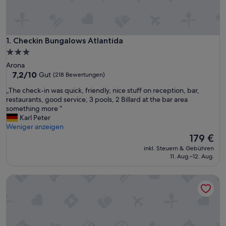
Checkin Bungalows Atlantida
1. Checkin Bungalows Atlantida
3.0-
Sterne-
Arona
Unterkunft
7.2
7,2/10
Gut
(218 Bewertungen)
von
„
„The check-in was quick, friendly, nice stuff on reception, bar,
10,
T
restaurants, good service, 3 pools, 2 Billard at the bar area
Gut,
h
something more “
(218
e
Karl Peter
Bewertungen)
c
Weniger anzeigen
h
Der
179 €
e
Preis
inkl. Steuern & Gebühren
c
beträgt
11. Aug.–12. Aug.
k
179 €
-
Apartamentos HG Cristian Sur
i
n
w
a
s
q