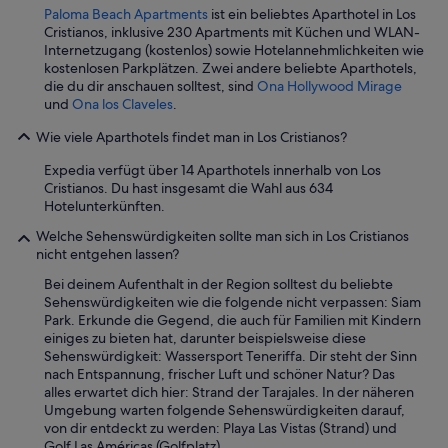
a
Paloma Beach Apartments
ist ein beliebtes Aparthotel in Los
c
Cristianos, inklusive 230 Apartments mit Küchen und WLAN-
a
Internetzugang (kostenlos) sowie Hotelannehmlichkeiten wie
r
kostenlosen Parkplätzen. Zwei andere beliebte Aparthotels,
t
die du dir anschauen solltest, sind
Ona Hollywood Mirage
e
und
Ona los Claveles
.
w
i
Wie viele Aparthotels findet man in Los Cristianos?
t
Expedia verfügt über 14 Aparthotels innerhalb von Los
h
Cristianos. Du hast insgesamt die Wahl aus 634
o
Hotelunterkünften.
n
l
Welche Sehenswürdigkeiten sollte man sich in Los Cristianos
y
nicht entgehen lassen?
t
w
Bei deinem Aufenthalt in der Region solltest du beliebte
o
Sehenswürdigkeiten wie die folgende nicht verpassen: Siam
b
Park. Erkunde die Gegend, die auch für Familien mit Kindern
a
einiges zu bieten hat, darunter beispielsweise diese
s
Sehenswürdigkeit: Wassersport Teneriffa. Dir steht der Sinn
i
nach Entspannung, frischer Luft und schöner Natur? Das
c
alles erwartet dich hier: Strand der Tarajales. In der näheren
o
Umgebung warten folgende Sehenswürdigkeiten darauf,
p
von dir entdeckt zu werden: Playa Las Vistas (Strand) und
t
Golf Las Américas (Golfplatz).