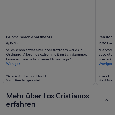
a
t
t
e
'
x
s
t
w
r
h
a
e
.
n
“
Paloma Beach Apartments
Pension 
p
e
8/10
Gut
10/10
Herv
o
"Alles schon etwas älter, aber trotzdem war es in
"Hervorra
p
Ordnung. Allerdings extrem heiß im Schlafzimmer,
absolut z
l
kaum zum aushalten, keine Klimaanlage."
wiederko
e
Weniger
Weniger
a
r
e
Timo
Aufenthalt von 1 Nacht
Klaus
Aufen
o
Vor 11 Stunden gepostet
Vor 4 Tagen
u
t
Mehr über Los Cristianos
.
D
erfahren
o
n
'