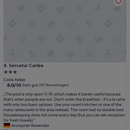
s
i
n
,
m
d
g
m
e
o
e
i
o
r
n
d
,
d
s
n
e
e
i
r
r
c
N
v
h
ä
i
t
h
c
w
e
e
i
Servatur Caribe
4. Servatur Caribe
!
,
r
“
3.0-
3
k
Sterne-
p
Costa Adeje
l
Unterkunft
8.0
o
8,0/10
Sehr gut
(137 Bewertungen)
i
von
o
c
„
„The pool is only open 11-19, which makes it barely useful because
10,
l
h
T
that's when people are out. Don't order the breakfast - it's a la carte
Sehr
s
m
h
with only two basic options. Use your room's kitchen or one of the
gut,
,
o
e
many restaurants in the area instead. The room had no double bed.
(137
2
d
p
Housekeeping does not come every day (but you can ask reception
Bewertungen)
B
e
o
for fresh towels).“
i
r
o
Anonymer Reisender
l
n