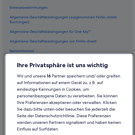
Hotels nahe Playa del Camisón
Einreisebestimmungen
4-Sterne-Hotels in Los Cristianos
Allgemeine Geschäftsbedingungen (ausgenommen FeWo-direkt-
Hotels mit WLAN in Los Cristianos
Buchungen)
Hotels mit Kinderbetreuung in Los Cristianos
Allgemeine Geschäftsbedingungen für One Key™
Hotels mit Sauna in Los Cristianos
Allgemeine Geschäftsbedingungen von FeWo-direkt
Hotels mit Klimaanlage in Playa de las Américas
Barrierefreiheit
Hotels mit Wellnessbereich in Los Cristianos
Datenschutz
Ihre Privatsphäre ist uns wichtig
Golf in Los Cristianos
Cookies
Golf in Playa de las Américas
Wir und unsere
16
Partner speichern und/ oder greifen
Rechtliche Hinweise/Kontakt
auf Informationen auf einem Gerät zu, z.B. auf
Hotels mit Pool in Playa de las Américas
eindeutige Kennungen in Cookies, um
Inhaltsrichtlinien und Melden von Inhalten
4-Sterne-Hotels in Playa de las Américas
personenbezogene Daten zu verarbeiten. Sie können
Ihre Präferenzen akzeptieren oder verwalten. Klicken
Los Cristianos Hotels
Hilfe
Sie dazu bitte unten oder besuchen Sie jederzeit die
Hotels mit Suiten in Los Cristianos
Hilfe
Seite der Datenschutzrichtlinie. Diese Präferenzen
Hotels mit Pool in Los Cristianos
werden unseren Partnern signalisiert und haben keinen
Flug stornieren
Einfluss auf Surfdaten.
Hotels mit Frühstück in Los Cristianos
Hotel- oder Ferienunterkunftsbuchung stornieren