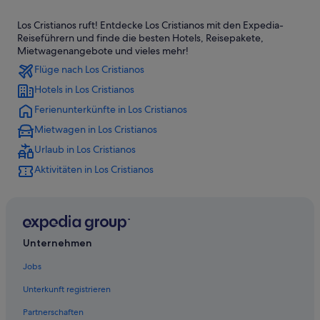
Hotels mit Frühstück in Playa de las Américas
Los Cristianos ruft! Entdecke Los Cristianos mit den Expedia-
Princess Hotels in Los Cristianos
Reiseführern und finde die besten Hotels, Reisepakete,
Hotels mit Meerblick in Los Cristianos
Mietwagenangebote und vieles mehr!
Flüge nach Los Cristianos
Hotels mit Restaurant in Los Cristianos
Hotels in Los Cristianos
Villen in Los Cristianos
Ferienunterkünfte in Los Cristianos
Urlaub nur für Erwachsene in Playa de las Américas
Mietwagen in Los Cristianos
Hotels mit Restaurant in Playa de las Américas
Urlaub in Los Cristianos
Hotels mit Klimaanlage in Los Cristianos
Aktivitäten in Los Cristianos
Luxus in Los Cristianos
Strand in Los Cristianos
Familien in Los Cristianos
All-Inclusive- in Los Cristianos
Unternehmen
Ferienwohnungen in Playa de las Américas
Jobs
5-Sterne-Hotels in Playa de las Américas
Unterkunft registrieren
Günstige in Los Cristianos
Partnerschaften