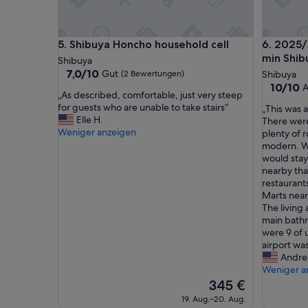
0
m
v
Shibuya Honcho household cell
2025/10O
5. Shibuya Honcho household cell
6. 2025/
o
m
min Shib
Shibuya
S
7.0
7,0/10
Gut
(2 Bewertungen)
Shibuya
h
von
10.0
10/10
A
„
i
„As described, comfortable, just very steep
10,
von
A
b
for guests who are unable to take stairs“
„
„This was a
Gut,
10,
s
u
Elle H.
T
There were
(2
Außerge
d
y
Weniger anzeigen
h
plenty of 
Bewertungen)
(1
e
a
i
modern. We
Bewertu
s
C
s
would stay
c
r
w
nearby that
r
o
a
restaurant
i
s
s
Marts near
b
s
a
The living 
e
i
n
main bathro
d
n
i
were 9 of 
,
g
d
airport was
c
e
e
Andre
o
n
a
Weniger a
m
t
l
Der
345 €
f
f
p
Preis
19. Aug.–20. Aug.
o
e
l
beträgt