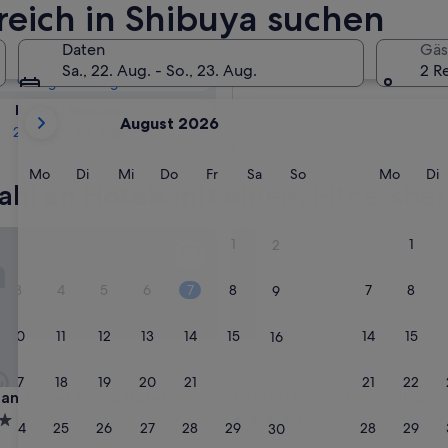
 Shibuya:
reich in Shibuya suchen
Daten
Gäs
Morgen
Sa., 22. Aug. - So., 23. Aug.
2 R
9. Aug. - 10. Aug.
Derzeit
In zwei Wochen
August 2026
werden
21. Aug. - 23. Aug.
die
Monate
Montag
Dienstag
Mittwoch
Donnerstag
Freitag
Samstag
Sonntag
Monta
D
Mo
Di
Mi
Do
Fr
Sa
So
Mo
Di
hl an Hotels mit einem Fitnessber
August
2026
und
 Tower Tokyu Hotel
Hotel Indigo Tokyo Shibuya b
1
1
2
September
2026
3
4
5
6
7
8
7
8
9
angezeigt.
10
11
12
13
14
15
14
15
16
17
18
19
20
21
22
21
22
23
 Tower Tokyu Hotel
Hotel Indigo Tokyo Shibuya b
ean Tower Tokyu Hotel
3. Hotel Indigo Tokyo Shibuy
4.5-
24
25
26
27
28
29
28
29
30
Sterne-
Shibuya