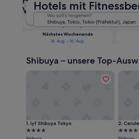
Hotels mit Fitnessbereich in
Hotels mit Fitnessbe
Verfügbarkeit prüfen
Wo soll’s hingehen?
Heute
8. Aug. - 9. Aug.
Nächstes Wochenende
14. Aug. - 16. Aug.
Shibuya – unsere Top-Auswa
lyf Shibuya Tokyo
Cerulean
lyf Shibuya Tokyo
Cerulean
1. lyf Shibuya Tokyo
2. Cerul
4.0-
5.0-
Sterne-
Sterne-
Shibuya
Shibuya