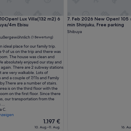
d
a
n
pen! Lux Villa(132 m2) 6 min Shibuya/4m Ebisu
Feb 2026 New Open! 105 ㎡ vill
10Open! Lux Villa(132 m2) 6
7. Feb 2026 New Open! 105 ㎡ 
g
e
uya/4m Ebisu
min Shinjuku, Free parking
n
Shibuya
e
ußergewöhnlich
(1 Bewertung)
h
m
n ideal place for our family trip.
.
 9 of us on the trip and there was
wöhnlich,
“
room. The house was clean and
 absolutely enjoyed our stay and
ng)
 again. There are 2 subway stations
 are very walkable. Lots of
s and a couple of 7/11s and Family
by.There are a number of stairs.
area is on the third floor with the
om on the first floor. Since there
us, our transportation from the
 ...
a C.
nzeigen
Der
1.197 €
Preis
10. Aug.–11. Aug.
16. Au
beträgt