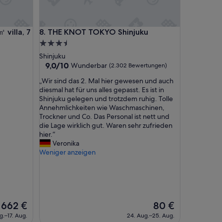
i
m
m
a, 7 min Shinjuku, Free parking
THE KNOT TOKYO Shinjuku
villa, 7
8. THE KNOT TOKYO Shinjuku
e
r
3.5-
,
Sterne-
Shinjuku
f
Unterkunft
9.0
9,0/10
Wunderbar
(2.302 Bewertungen)
r
von
e
„
„Wir sind das 2. Mal hier gewesen und auch
10,
u
W
diesmal hat für uns alles gepasst. Es ist in
Wunderbar,
n
i
Shinjuku gelegen und trotzdem ruhig. Tolle
(2.302
d
r
Annehmlichkeiten wie Waschmaschinen,
Bewertungen)
l
s
Trockner und Co. Das Personal ist nett und
i
i
die Lage wirklich gut. Waren sehr zufrieden
c
n
hier.“
h
d
Veronika
e
d
Weniger anzeigen
s
a
P
s
e
2
r
.
s
M
o
Der
Der
662 €
80 €
a
n
Preis
Preis
l
g.–17. Aug.
24. Aug.–25. Aug.
a
beträgt
beträgt