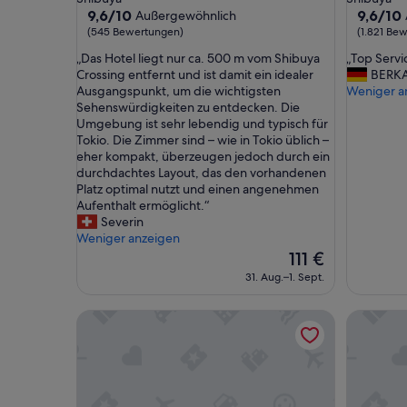
Unterkunft
Unterkun
9.6
9.6
9,6/10
9,6/10
Außergewöhnlich
von
von
(545 Bewertungen)
(1.821 Be
10,
10,
„
„
„Das Hotel liegt nur ca. 500 m vom Shibuya
„Top Servi
Außergewöhnlich,
Außerge
D
T
Crossing entfernt und ist damit ein idealer
BERK
(545
(1.821
a
o
Ausgangspunkt, um die wichtigsten
Weniger a
Bewertungen)
Bewertu
s
p
Sehenswürdigkeiten zu entdecken. Die
H
S
Umgebung ist sehr lebendig und typisch für
o
e
Tokio. Die Zimmer sind – wie in Tokio üblich –
t
r
eher kompakt, überzeugen jedoch durch ein
e
v
durchdachtes Layout, das den vorhandenen
l
i
Platz optimal nutzt und einen angenehmen
l
c
Aufenthalt ermöglicht.“
i
e
Severin
e
!
Weniger anzeigen
g
“
Der
111 €
t
Preis
31. Aug.–1. Sept.
n
beträgt
u
111 €
Shibuya Honcho household cell
2025/10O
r
c
a
.
5
0