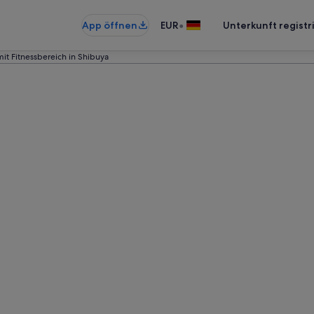
•
App öffnen
EUR
Unterkunft registr
mit Fitnessbereich in Shibuya