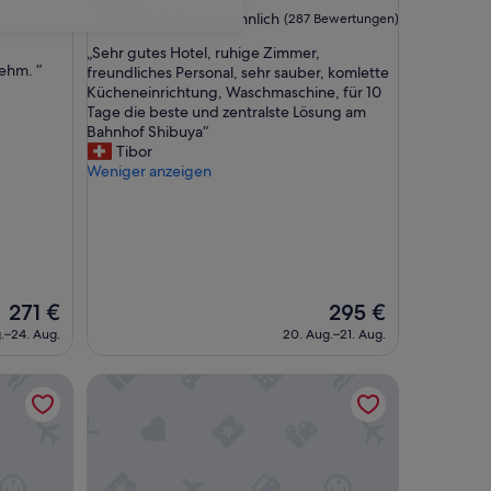
Unterkunft
9.8
9,8/10
Außergewöhnlich
(287 Bewertungen)
von
„
„Sehr gutes Hotel, ruhige Zimmer,
10,
ehm. “
S
freundliches Personal, sehr sauber, komlette
Außergewöhnlich,
e
Kücheneinrichtung, Waschmaschine, für 10
(287
h
Tage die beste und zentralste Lösung am
Bewertungen)
r
Bahnhof Shibuya“
g
Tibor
u
Weniger anzeigen
t
e
s
H
o
t
Der
e
Der
271 €
295 €
Preis
l
Preis
.–24. Aug.
20. Aug.–21. Aug.
beträgt
,
beträgt
271 €
r
295 €
a, 7 min Shinjuku, Free parking
THE KNOT TOKYO Shinjuku
u
h
i
g
e
Z