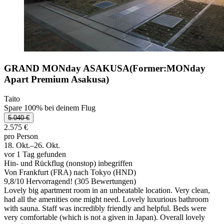
GRAND MONday ASAKUSA(Former:MONday
Apart Premium Asakusa)
Taito
Spare 100% bei deinem Flug
5.040 €
2.575 €
pro Person
18. Okt.–26. Okt.
vor 1 Tag gefunden
Hin- und Rückflug (nonstop) inbegriffen
Von Frankfurt (FRA) nach Tokyo (HND)
9,8
/
10
Hervorragend! (305 Bewertungen)
Lovely big apartment room in an unbeatable location. Very clean,
had all the amenities one might need. Lovely luxurious bathroom
with sauna. Staff was incredibly friendly and helpful. Beds were
very comfortable (which is not a given in Japan). Overall lovely