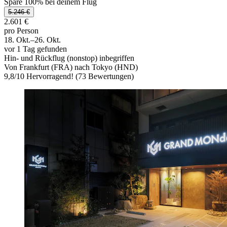
Spare 100% bei deinem Flug
5.246 €
2.601 €
pro Person
18. Okt.–26. Okt.
vor 1 Tag gefunden
Hin- und Rückflug (nonstop) inbegriffen
Von Frankfurt (FRA) nach Tokyo (HND)
9,8
/
10
Hervorragend! (73 Bewertungen)