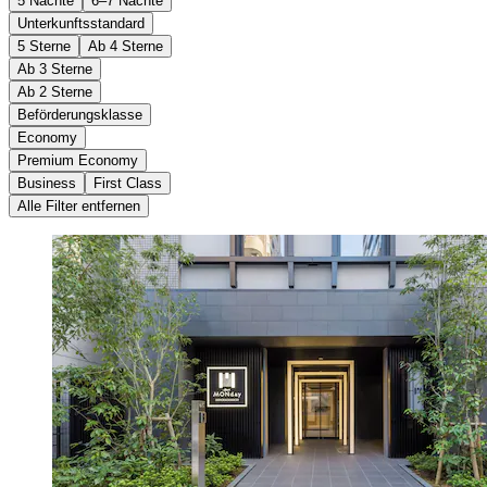
5 Nächte
6–7 Nächte
Unterkunftsstandard
5 Sterne
Ab 4 Sterne
Ab 3 Sterne
Ab 2 Sterne
Beförderungsklasse
Economy
Premium Economy
Business
First Class
Alle Filter entfernen