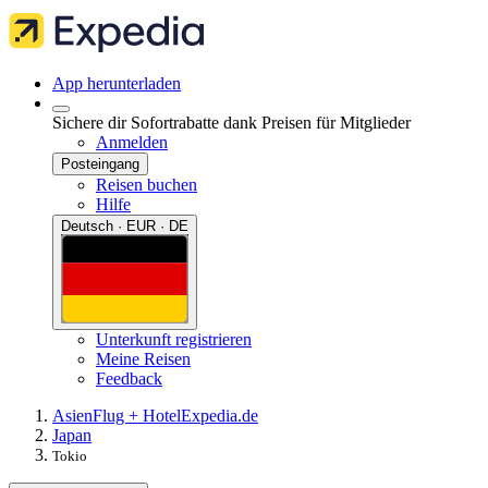
App herunterladen
Sichere dir Sofortrabatte dank Preisen für Mitglieder
Anmelden
Posteingang
Reisen buchen
Hilfe
Deutsch · EUR · DE
Unterkunft registrieren
Meine Reisen
Feedback
Asien
Flug + Hotel
Expedia.de
Japan
Tokio