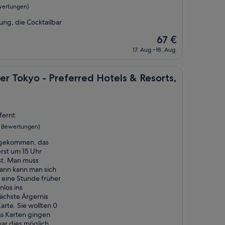
wertungen)
g, die Cocktailbar
Der
67 €
Preis
17. Aug.–18. Aug.
beträgt
67 €
tion
 - Preferred Hotels & Resorts, LVX Collection
er Tokyo - Preferred Hotels & Resorts,
fernt
3 Bewertungen)
angekommen, das
rst um 15 Uhr
st. Man muss
ann kann man sich
eine Stunde früher
los ins
chste Ärgernis
arte. Sie wollten 0
sa Karten gingen
war dies möglich.