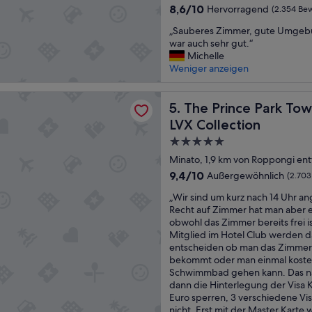
c
Unterkunft
w
8.6
8,6/10
Hervorragend
(2.354 Be
e
i
von
r
„
e
„Sauberes Zimmer, gute Umgebun
10,
y
S
e
war auch sehr gut.“
Hervorragend,
i
a
r
Michelle
(2.354
n
u
w
Weniger anzeigen
Bewertungen)
K
b
a
a
e
r
ce Park Tower Tokyo - Preferred Hotels & Resorts, LVX Collec
b
r
The Prince Park Tower Tokyo
t
5. The Prince Park Tow
u
e
e
LVX Collection
k
s
t
i
5.0-
Z
“
c
i
Sterne-
Minato, 1,9 km von Roppongi ent
h
m
Unterkunft
9.4
9,4/10
Außergewöhnlich
(2.70
o
m
von
e
e
„
„Wir sind um kurz nach 14 Uhr 
10,
v
r
W
Recht auf Zimmer hat man aber e
Außergewöhnlich,
e
,
i
obwohl das Zimmer bereits frei i
(2.703
r
g
r
Mitglied im Hotel Club werden d
Bewertungen)
y
u
s
entscheiden ob man das Zimmer 
t
t
i
bekommt oder man einmal kosten
i
e
n
Schwimmbad gehen kann. Das nä
m
U
d
dann die Hinterlegung der Visa K
e
m
u
Euro sperren, 3 verschiedene Vi
w
g
m
nicht. Erst mit der Master Karte 