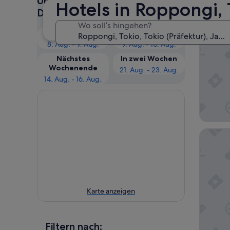
Überprüfe die Preise für diese
Hotels in Roppongi, 
Daten
Roppon
Wo soll’s hingehen?
Tokyo B
Heute
Morgen
8. Aug. - 9. Aug.
9. Aug. - 10. Aug.
Nächstes
In zwei Wochen
Wochenende
21. Aug. - 23. Aug.
14. Aug. - 16. Aug.
Hotel G
Karte anzeigen
Filtern nach: