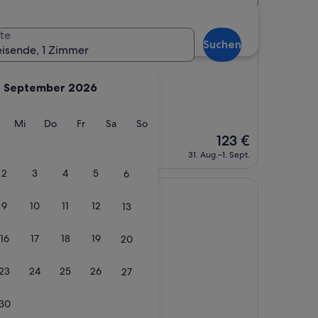
te
Suchen
eisende, 1 Zimmer
tel
ince Hotel
September 2026
 Bewertungen)
g
ienstag
Mittwoch
Donnerstag
Freitag
Samstag
Sonntag
Mi
Do
Fr
Sa
So
egen“
Der
123 €
Preis
31. Aug.–1. Sept.
beträgt
2
3
4
5
6
123 €
uku
9
10
11
12
13
 entfernt
16
17
18
19
20
tungen)
 Gracery in
23
24
25
26
27
Japan and it really
really comfortable
30
reat job doing