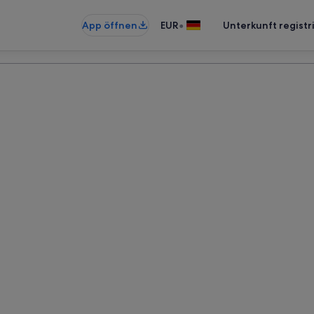
•
App öffnen
EUR
Unterkunft registr