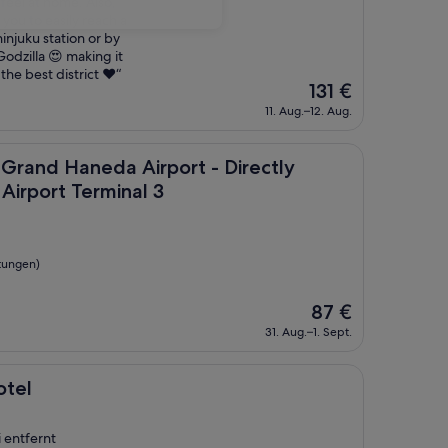
feel at home. Also,
you to easily reach a
hinjuku station or by
Godzilla 😍 making it
he best district ❤️“
Der
131 €
Preis
11. Aug.–12. Aug.
beträgt
131 €
neda Airport Terminal 3
Haneda Airport - Directly connected to Haneda Airport Termin
e Grand Haneda Airport - Directly
irport Terminal 3
tungen)
Der
87 €
Preis
31. Aug.–1. Sept.
beträgt
87 €
otel
 entfernt