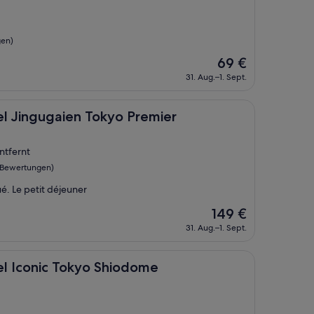
gen)
Der
69 €
Preis
31. Aug.–1. Sept.
beträgt
69 €
aien Tokyo Premier
el Jingugaien Tokyo Premier
ntfernt
 Bewertungen)
é. Le petit déjeuner
Der
149 €
Preis
31. Aug.–1. Sept.
beträgt
149 €
c Tokyo Shiodome
tel Iconic Tokyo Shiodome