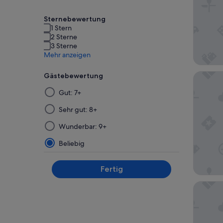
Sternebewertung
1 Stern
2 Sterne
3 Sterne
Mehr anzeigen
Hotel Vi
Gästebewertung
Die
Gut: 7+
Ergebnisse
werden
Sehr gut: 8+
nach
Wunderbar: 9+
der
Auswahl
Beliebig
und
Anwendung
Fertig
eines
Filters
Shinjuku
auf
einer
neuen