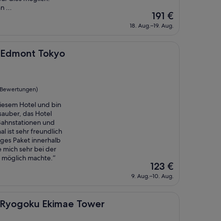
 ...
Der
191 €
Preis
18. Aug.–19. Aug.
beträgt
191 €
 Tokyo
n Edmont Tokyo
 Bewertungen)
diesem Hotel und bin
sauber, das Hotel
Bahnstationen und
al ist sehr freundlich
iges Paket innerhalb
 mich sehr bei der
 möglich machte.“
Der
123 €
Preis
9. Aug.–10. Aug.
beträgt
123 €
u Ekimae Tower
t Ryogoku Ekimae Tower