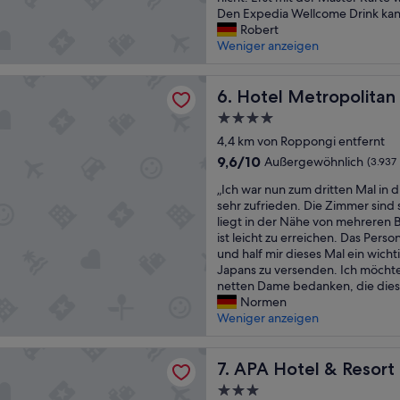
e
e
k
Den Expedia Wellcome Drink kann
c
b
u
Robert
o
u
r
Weniger anzeigen
m
n
z
e
g
n
etropolitan Edmont Tokyo
t
,
a
Hotel Metropolitan Edmont
6. Hotel Metropolita
o
d
c
J
4.0-
i
h
a
e
Sterne-
1
4,4 km von Roppongi entfernt
p
C
Unterkunft
4
9.6
9,6/10
Außergewöhnlich
(3.937
a
o
U
von
n
c
„
h
„Ich war nun zum dritten Mal in 
10,
a
k
I
r
sehr zufrieden. Die Zimmer sind 
Außergewöhnlich,
n
t
c
a
liegt in der Nähe von mehreren 
(3.937
d
a
h
n
ist leicht zu erreichen. Das Person
Bewertungen)
i
i
w
g
und half mir dieses Mal ein wicht
t
l
a
e
Japans zu versenden. Ich möchte
r
b
r
k
netten Dame bedanken, die dies
e
a
n
o
Normen
a
r
u
m
Weniger anzeigen
l
w
n
m
l
a
z
e
el & Resort Ryogoku Ekimae Tower
y
r
u
APA Hotel & Resort Ryogok
n
7. APA Hotel & Resor
b
a
m
,
e
3.0-
u
d
d