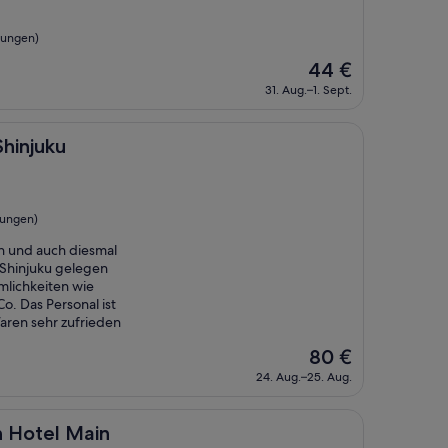
tungen)
Der
44 €
Preis
31. Aug.–1. Sept.
beträgt
44 €
hinjuku
tungen)
en und auch diesmal
in Shinjuku gelegen
mlichkeiten wie
. Das Personal ist
Waren sehr zufrieden
Der
80 €
Preis
24. Aug.–25. Aug.
beträgt
80 €
Main
n Hotel Main