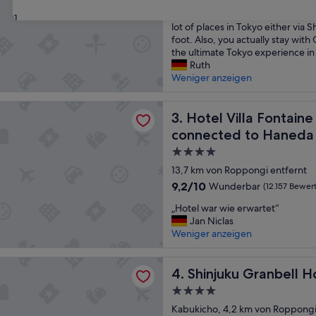
t
e
everything they can to make you 
h
g
Gracery is super central enabling 
31
o
e
lot of places in Tokyo either via S
t
n
foot. Also, you actually stay with 
e
.
the ultimate Tokyo experience in t
l
G
Ruth
i
u
Weniger anzeigen
n
t
T
g
lla Fontaine Grand Haneda Airport - Directly connected to Ha
o
Hotel Villa Fontaine Grand 
e
3. Hotel Villa Fontain
k
l
connected to Haneda A
y
e
4.0-
o
g
🦾
e
Sterne-
13,7 km von Roppongi entfernt
w
n
Unterkunft
9.2
9,2/10
Wunderbar
(12.157 Bewer
e
“
von
s
„
„Hotel war wie erwartet“
10,
t
H
Jan Niclas
Wunderbar,
a
o
Weniger anzeigen
(12.157
y
t
Bewertungen)
a
e
 Granbell Hotel
t
l
Shinjuku Granbell Hotel
4. Shinjuku Granbell H
G
w
4.0-
r
a
a
Sterne-
r
Kabukicho, 4,2 km von Roppongi