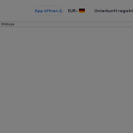
•
App öffnen
EUR
Unterkunft registr
n Shibuya