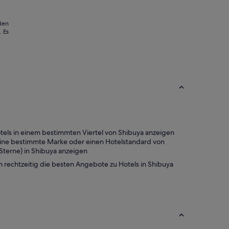
zum
18.
 den
Aug.
 Es
Hotels in einem bestimmten Viertel von Shibuya anzeigen
ine bestimmte Marke oder einen Hotelstandard von
5 Sterne) in Shibuya anzeigen
m rechtzeitig die besten Angebote zu Hotels in Shibuya