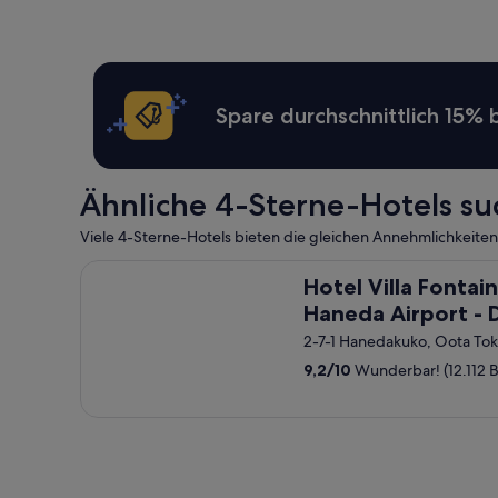
y
Z
m
i
V
m
e
m
r
e
y
Spare durchschnittlich 15%
r
f
h
r
a
i
t
e
Ähnliche 4-Sterne-Hotels s
m
n
a
d
Viele 4-Sterne-Hotels bieten die gleichen Annehmlichkeiten
n
l
a
y
Hotel Villa Fontaine Grand Haneda Airport - Direct
b
Hotel Villa Fontai
V
e
e
Haneda Airport - D
r
r
connected to Ha
e
2-7-1 Hanedakuko, Oota To
y
r
Airport Terminal 3
g
9,2
/
10
Wunderbar! (12.112
s
o
t
o
u
d
m
r
1
o
5
o