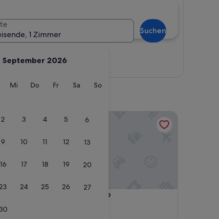
te
Suchen
eisende, 1 Zimmer
September 2026
Karte anzeigen
g
ienstag
Mittwoch
Donnerstag
Freitag
Samstag
Sonntag
Mi
Do
Fr
Sa
So
The Okura Tokyo
2
3
4
5
6
9
10
11
12
13
16
17
18
19
20
23
24
25
26
27
The Okura Tokyo
4. The Okura Tokyo
5.0-
30
Sterne-
Minato