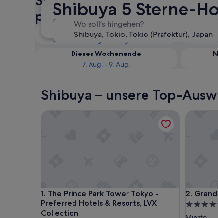
Shibuya: Verfügbarkeit für 
Shibuya 5 Sterne-Ho
prüfen
Wo soll’s hingehen?
Heute
6. Aug. - 7. Aug.
Dieses Wochenende
N
7. Aug. - 9. Aug.
Shibuya – unsere Top-Auswa
The Prince Park Tower Tokyo - Preferred Hotels & 
Grand Hy
The Prince Park Tower Tokyo - Preferred Hotels & 
Grand Hy
1. The Prince Park Tower Tokyo -
2. Grand
Preferred Hotels & Resorts, LVX
5.0-
Collection
Sterne-
Minato