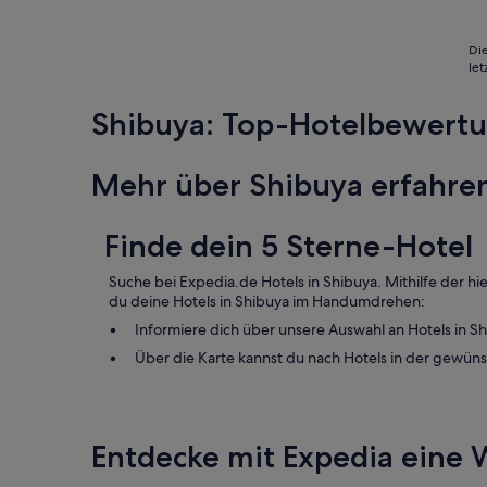
U
m
h
s
r
C
Die
o
o
le
b
n
w
c
Shibuya: Top-Hotelbewert
o
i
h
e
l
r
Mehr über Shibuya erfahre
d
g
a
e
s
n
Z
Finde dein 5 Sterne-Hotel
o
i
t
m
s
Suche bei Expedia.de Hotels in Shibuya. Mithilfe der h
m
o
du deine Hotels in Shibuya im Handumdrehen:
e
g
Informiere dich über unsere Auswahl an Hotels in S
r
o
b
Über die Karte kannst du nach Hotels in der gewün
o
e
d
r
“
e
i
Entdecke mit Expedia eine W
t
s