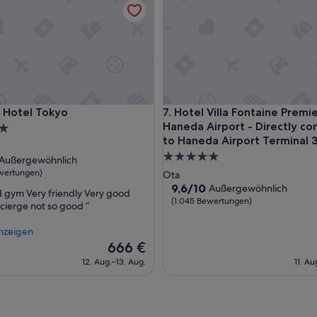
i
s
c
h
e
s
H
o
t
otel Tokyo
Hotel Villa Fontaine Premier 
e Hotel Tokyo
7. Hotel Villa Fontaine Premi
e
Haneda Airport - Directly c
l
to Haneda Airport Terminal 
z
5.0-
ft
Außergewöhnlich
u
Sterne-
wertungen)
m
Ota
Unterkunft
S
9.6
9,6/10
Außergewöhnlich
 gym Very friendly Very good
wöhnlich,
c
von
(1.045 Bewertungen)
ierge not so good “
h
10,
ngen)
n
Außergewöhnlich,
nzeigen
ä
(1.045
Der
666 €
p
Bewertungen)
Preis
12. Aug.–13. Aug.
11. Au
p
beträgt
c
666 €
h
e
n