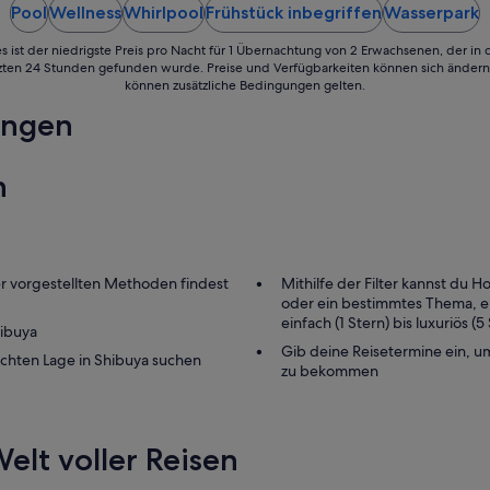
Pool
Wellness
Whirlpool
Frühstück inbegriffen
Wasserpark
zum
1.
s ist der niedrigste Preis pro Nacht für 1 Übernachtung von 2 Erwachsenen, der in
Sept.
tzten 24 Stunden gefunden wurde. Preise und Verfügbarkeiten können sich ändern.
können zusätzliche Bedingungen gelten.
ungen
n
ier vorgestellten Methoden findest
Mithilfe der Filter kannst du 
oder ein bestimmtes Thema, e
einfach (1 Stern) bis luxuriös (
hibuya
Gib deine Reisetermine ein, u
schten Lage in Shibuya suchen
zu bekommen
elt voller Reisen