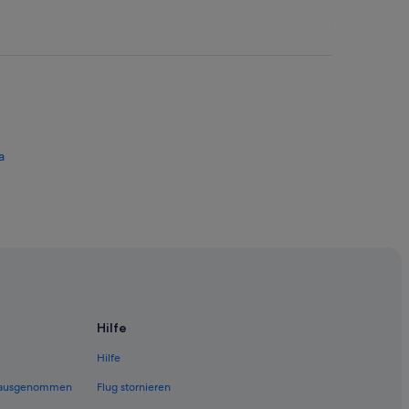
a
Hilfe
Hilfe
 (ausgenommen
Flug stornieren
buya