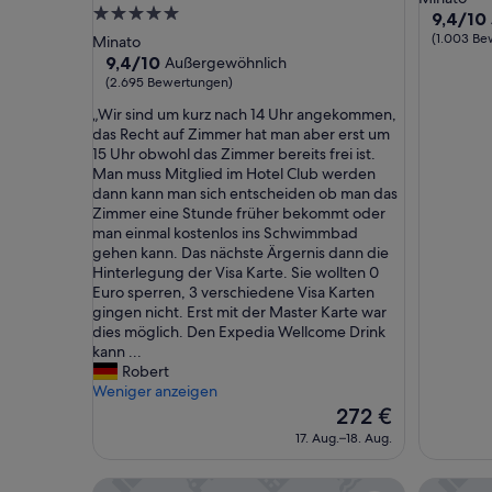
5.0-
Unterkun
9.4
9,4/10
Sterne-
von
(1.003 Be
Minato
10,
Unterkunft
9.4
9,4/10
Außergewöhnlich
Außerge
von
(2.695 Bewertungen)
(1.003
10,
„
„Wir sind um kurz nach 14 Uhr angekommen,
Bewertu
Außergewöhnlich,
W
das Recht auf Zimmer hat man aber erst um
(2.695
i
15 Uhr obwohl das Zimmer bereits frei ist.
Bewertungen)
r
Man muss Mitglied im Hotel Club werden
s
dann kann man sich entscheiden ob man das
i
Zimmer eine Stunde früher bekommt oder
n
man einmal kostenlos ins Schwimmbad
d
gehen kann. Das nächste Ärgernis dann die
u
Hinterlegung der Visa Karte. Sie wollten 0
m
Euro sperren, 3 verschiedene Visa Karten
k
gingen nicht. Erst mit der Master Karte war
u
dies möglich. Den Expedia Wellcome Drink
r
kann ...
z
Robert
n
Weniger anzeigen
a
Der
272 €
c
Preis
17. Aug.–18. Aug.
h
beträgt
1
272 €
THE KAHALA Hotel & Resort YOKOHAMA
Palace H
4