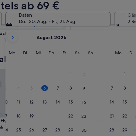
5-Sterne-Hotels
tels ab 69 €
Daten
Gäs
Morgen
Do., 20. Aug. - Fr., 21. Aug.
2 R
7. Aug. - 8. Aug.
Derzeit
ächstes Wochenende
August 2026
werden
14. Aug. - 16. Aug.
die
Monate
Montag
Dienstag
Mittwoch
Donnerstag
Freitag
Samstag
Sonntag
Monta
D
Mo
Di
Mi
Do
Fr
Sa
So
Mo
Di
hl an Hotels mit 5 Sternen
August
2026
und
Resorts, LVX Collection
att Tokyo
Imperial Hotel, Tokyo
1
1
2
September
2026
3
4
5
6
7
8
7
8
9
angezeigt.
10
11
12
13
14
15
14
15
16
17
18
19
20
21
22
21
22
23
Resorts, LVX Collection
att Tokyo
Imperial Hotel, Tokyo
 Hyatt Tokyo
3. Imperial Hotel, Tokyo
5.0-
24
25
26
27
28
29
28
29
30
Sterne-
Chiyoda