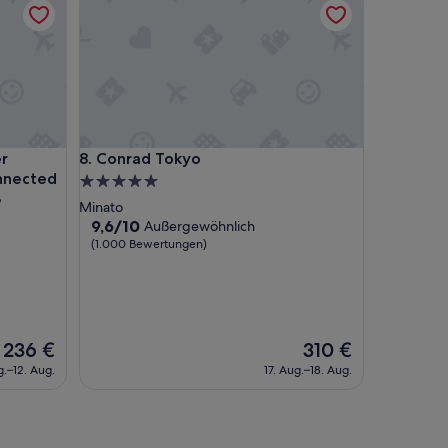
Haneda Airport - Directly connected to Haneda Airport Termina
Conrad Tokyo
er
8. Conrad Tokyo
onnected
5.0-
3
Sterne-
Minato
Unterkunft
9.6
9,6/10
Außergewöhnlich
von
(1.000 Bewertungen)
10,
Außergewöhnlich,
(1.000
Bewertungen)
Der
Der
236 €
310 €
Preis
Preis
g.–12. Aug.
17. Aug.–18. Aug.
beträgt
beträgt
236 €
310 €