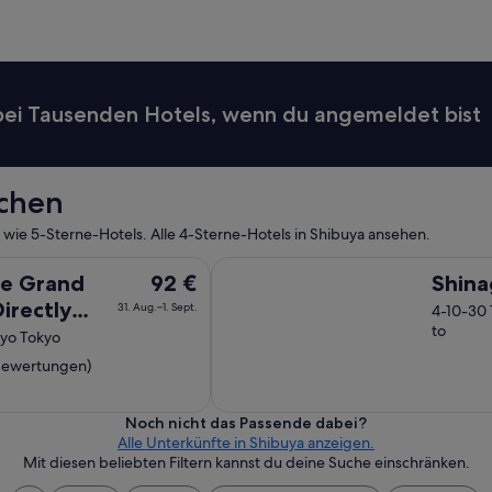
p
r
e
i
s
 bei Tausenden Hotels, wenn du angemeldet bist
!
“
uchen
 wie 5-Sterne-Hotels. Alle 4-Sterne-Hotels in Shibuya ansehen.
ly connected to Haneda Airport Terminal 3
Shinagawa Prince Hotel
Der
ne Grand
92 €
Shina
Preis
irectly
31. Aug.–1. Sept.
4-10-30
beträgt
to
neda
kyo Tokyo
92 €
 Bewertungen)
pro
Nacht
vom
Noch nicht das Passende dabei?
31.
Alle Unterkünfte in Shibuya anzeigen.
Mit diesen beliebten Filtern kannst du deine Suche einschränken.
Aug.
bis