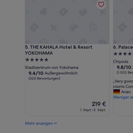
U
h
r
a
n
g
e
k
THE KAHALA Hotel & Resort YOKOHAMA
Palace H
5. THE KAHALA Hotel & Resort
6. Palac
o
m
YOKOHAMA
5.0-
m
5.0-
Sterne-
Chiyoda
e
Sterne-
Unterkun
9.8
9,8/10
Stadtzentrum von Yokohama
n
von
Unterkunft
9.4
9,4/10
(1.002 Be
Außergewöhnlich
,
10,
von
(520 Bewertungen)
d
„
„Very good
Außerge
10,
a
V
rooms Conc
(1.002
Außergewöhnlich,
s
e
Arian
Bewertu
(520
R
r
Weniger a
Bewertungen)
e
y
Der
219 €
c
g
Preis
1. Sept.–2. Sept.
h
o
beträgt
t
o
219 €
a
Mehr anzeigen
d
u
g
f