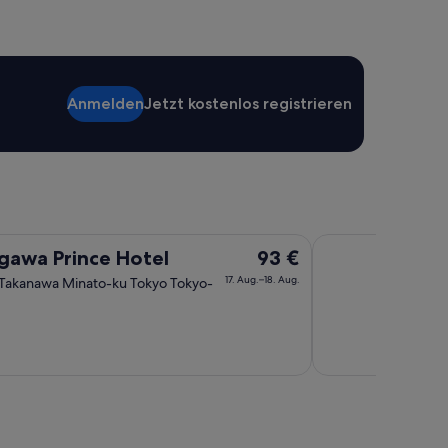
Anmelden
Jetzt kostenlos registrieren
Shinjuku Washingt
Der
gawa Prince Hotel
93 €
Preis
17. Aug.–18. Aug.
 Takanawa Minato-ku Tokyo Tokyo-
beträgt
93 €
pro
Nacht
vom
17.
Aug.
bis