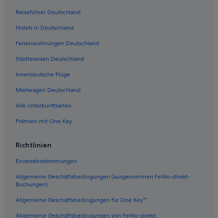
Prince Hotels in Akasaka
Reiseführer Deutschland
Apa Hotels in Innenstadt von Tokio
Hotels in Deutschland
4-Sterne-Hotels in Shibuya
Ferienwohnungen Deutschland
Hotels mit Restaurant in Shibuya
Städtereisen Deutschland
Business in Shibuya
Innerdeutsche Flüge
Apa Hotels in Tokio
Apa Hotels in Shinjuku
Mietwagen Deutschland
Hotels mit Kinderbetreuung in Shibuya
Alle Unterkunftsarten
Melia Hotels in Tokio
Prämien mit One Key
Hotels mit Wellnessbereich in Shibuya
Richtlinien
Dogenzaka: Hotels
Einreisebestimmungen
Hilton Hotels in Shibuya
Allgemeine Geschäftsbedingungen (ausgenommen FeWo-direkt-
Historische in Shibuya
Buchungen)
Hotels mit Parkplatz in Shibuya
Allgemeine Geschäftsbedingungen für One Key™
Hotels mit Klimaanlage in Shibuya
Allgemeine Geschäftsbedingungen von FeWo-direkt