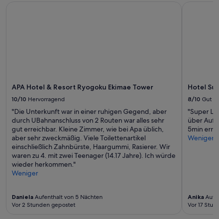
APA Hotel & Resort Ryogoku Ekimae Tower
Hotel Sunr
APA Hotel & Resort Ryogoku Ekimae Tower
Hotel Su
10/10
Hervorragend
8/10
Gut
"Die Unterkunft war in einer ruhigen Gegend, aber
"Super La
durch UBahnanschluss von 2 Routen war alles sehr
über Aufzu
gut erreichbar. Kleine Zimmer, wie bei Apa üblich,
5min errei
aber sehr zweckmäßig. Viele Toilettenartikel
Weniger
einschließlich Zahnbürste, Haargummi, Rasierer. Wir
waren zu 4. mit zwei Teenager (14.17 Jahre). Ich würde
wieder herkommen."
Weniger
Daniela
Aufenthalt von 5 Nächten
Anika
Aufen
Vor 2 Stunden gepostet
Vor 17 Stun