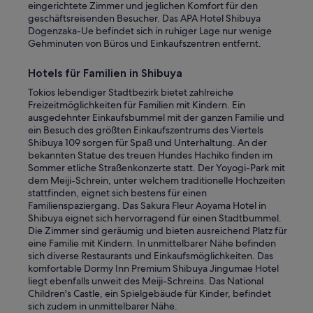
eingerichtete Zimmer und jeglichen Komfort für den
geschäftsreisenden Besucher. Das APA Hotel Shibuya
Dogenzaka-Ue befindet sich in ruhiger Lage nur wenige
Gehminuten von Büros und Einkaufszentren entfernt.
Hotels für Familien in Shibuya
Tokios lebendiger Stadtbezirk bietet zahlreiche
Freizeitmöglichkeiten für Familien mit Kindern. Ein
ausgedehnter Einkaufsbummel mit der ganzen Familie und
ein Besuch des größten Einkaufszentrums des Viertels
Shibuya 109 sorgen für Spaß und Unterhaltung. An der
bekannten Statue des treuen Hundes Hachiko finden im
Sommer etliche Straßenkonzerte statt. Der Yoyogi-Park mit
dem Meiji-Schrein, unter welchem traditionelle Hochzeiten
stattfinden, eignet sich bestens für einen
Familienspaziergang. Das Sakura Fleur Aoyama Hotel in
Shibuya eignet sich hervorragend für einen Stadtbummel.
Die Zimmer sind geräumig und bieten ausreichend Platz für
eine Familie mit Kindern. In unmittelbarer Nähe befinden
sich diverse Restaurants und Einkaufsmöglichkeiten. Das
komfortable Dormy Inn Premium Shibuya Jingumae Hotel
liegt ebenfalls unweit des Meiji-Schreins. Das National
Children's Castle, ein Spielgebäude für Kinder, befindet
sich zudem in unmittelbarer Nähe.