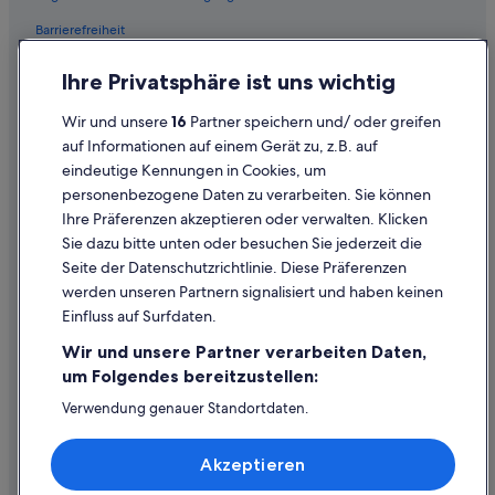
Fujita Kanko Hotels in Takadanobaba
Barrierefreiheit
Sakuragaokacho: Hotels
Datenschutz
Daikanyama: Hotels
Ihre Privatsphäre ist uns wichtig
Cookies
Hotels mit Fitnessbereich in Shibuya
Wir und unsere
16
Partner speichern und/ oder greifen
Rechtliche Hinweise/Kontakt
Daiwa Roynet Hotels in Shibuya
auf Informationen auf einem Gerät zu, z.B. auf
eindeutige Kennungen in Cookies, um
Inhaltsrichtlinien und Melden von Inhalten
Prince Hotels in Azabu-Juban
personenbezogene Daten zu verarbeiten. Sie können
Marriott Hotels & Resorts in Shibuya
Ihre Präferenzen akzeptieren oder verwalten. Klicken
Hilfe
Hotels mit Pool in Shibuya
Sie dazu bitte unten oder besuchen Sie jederzeit die
Hilfe
Seite der Datenschutzrichtlinie. Diese Präferenzen
Livemax Hotels in Shinjuku
werden unseren Partnern signalisiert und haben keinen
Flug stornieren
Hotels nahe Love Hotel Hill
Einfluss auf Surfdaten.
Hotel- oder Ferienunterkunftsbuchung stornieren
Romantische in Roppongi
Wir und unsere Partner verarbeiten Daten,
Rückerstattungsdauer
Aoyama: Hotels
um Folgendes bereitzustellen:
Expedia-Gutschein einlösen
Apa Hotels in Shibuya
Verwendung genauer Standortdaten.
Endgeräteeigenschaften zur Identifikation aktiv abfragen.
Villa Fontaine Hotels in Shinjuku
Internationale Reisedokumente
Speichern von oder Zugriff auf Informationen auf einem
Akzeptieren
Endgerät. Personalisierte Werbung und Inhalte, Messung
Prince Hotels in Tokio
von Werbeleistung und der Performance von Inhalten,