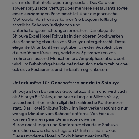
sich in der Bahnhofsregion angesiedelt. Das Cerulean
Tower Tokyu Hotel verfügt über mehrere Restaurants sowie
einen einzigartigen Panoramablick über die japanische
Metropole. Von hier aus können Sie bequem fußläufig
sämtliche Sehenswürdigkeiten und
Unterhaltungseinrichtungen erreichen. Das elegante
Shibuya Excel Hotel Tokyu ist in den oberen Stockwerken
des Bahnhofsgebäudes von Shibuya untergebracht. Diese
elegante Unterkunft verfügt über direkten Ausblick über
die berühmte Kreuzung, welche zu Spitzenzeiten von
mehreren Tausend Menschen pro Ampelphase überquert
wird. Im Bahnhofsgebäude befinden sich zudem zahlreiche
exklusive Restaurants und Einkaufsmöglichkeiten.
Unterkünfte für Geschäftsreisende in Shibuya
Shibuya ist ein bekanntes Geschäftszentrum und wird auch
als Shibuya Bit Valley, eine Anspielung auf Silicon Valley,
bezeichnet. Hier finden alljährlich zahlreiche Konferenzen
statt. Das Hotel Shibuya Tokyu Inn liegt verkehrsgünstig nur
wenige Minuten vom Bahnhof entfernt. Von hier aus
können Sie in ein paar Gehminuten diverse
Büroeinrichtungen und Konferenzgebäude in Shibuya
erreichen sowie die wichtigsten U-Bahn-Linien Tokios.
Dieses moderne Hotel in Tokio bietet zweckmäßig