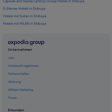
Capsule and Sauna Century Group Hotels in Shibuya
5-Sterne-Hotels in Shibuya
Hotels mit Suiten in Shibuya
Hotels mit WLAN in Shibuya
Hotels mit Frühstück in Shibuya
Hotels mit Sauna in Shibuya
Best Western Hotels in Shinjuku
Unternehmen
Hotels nahe Shibuya Crossing
Jobs
Nikko Hotels in Shibuya
Unterkunft registrieren
Yotel Hotels in Tokio
Partnerschaften
Hotels mit Casino in Shibuya
Werbung
Oyo Rooms Hotels in Tokio
Affiliate Marketing
Oakwood Hotels in Marunouchi
Presse
Abenteuer in Shibuya
Hotels nahe Station Yoyogi-Uehara
Erkunden