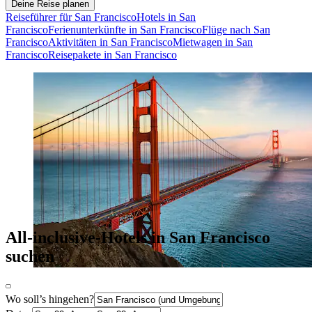
Deine Reise planen
Reiseführer für San Francisco
Hotels in San
Francisco
Ferienunterkünfte in San Francisco
Flüge nach San
Francisco
Aktivitäten in San Francisco
Mietwagen in San
Francisco
Reisepakete in San Francisco
All-inclusive-Hotels in San Francisco
suchen
Wo soll’s hingehen?