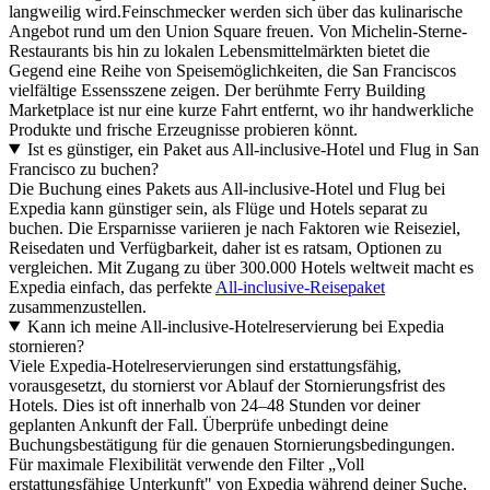
langweilig wird.Feinschmecker werden sich über das kulinarische
Angebot rund um den Union Square freuen. Von Michelin-Sterne-
Restaurants bis hin zu lokalen Lebensmittelmärkten bietet die
Gegend eine Reihe von Speisemöglichkeiten, die San Franciscos
vielfältige Essensszene zeigen. Der berühmte Ferry Building
Marketplace ist nur eine kurze Fahrt entfernt, wo ihr handwerkliche
Produkte und frische Erzeugnisse probieren könnt.
Ist es günstiger, ein Paket aus All-inclusive-Hotel und Flug in San
Francisco zu buchen?
Die Buchung eines Pakets aus All-inclusive-Hotel und Flug bei
Expedia kann günstiger sein, als Flüge und Hotels separat zu
buchen. Die Ersparnisse variieren je nach Faktoren wie Reiseziel,
Reisedaten und Verfügbarkeit, daher ist es ratsam, Optionen zu
vergleichen. Mit Zugang zu über 300.000 Hotels weltweit macht es
Expedia einfach, das perfekte
All-inclusive-Reisepaket
zusammenzustellen.
Kann ich meine All-inclusive-Hotelreservierung bei Expedia
stornieren?
Viele Expedia-Hotelreservierungen sind erstattungsfähig,
vorausgesetzt, du stornierst vor Ablauf der Stornierungsfrist des
Hotels. Dies ist oft innerhalb von 24–48 Stunden vor deiner
geplanten Ankunft der Fall. Überprüfe unbedingt deine
Buchungsbestätigung für die genauen Stornierungsbedingungen.
Für maximale Flexibilität verwende den Filter „Voll
erstattungsfähige Unterkunft" von Expedia während deiner Suche,