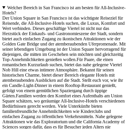
Welcher Bereich in San Francisco ist am besten für All-Inclusive-
Hotels?
Der Union Square in San Francisco ist das wichtigste Reiseziel für
Reisende, die All-Inclusive-Hotels suchen, die Luxus, Komfort und
Wert verbinden. Dieses geschäftige Viertel ist nicht nur das
Herzstück der Einkaufs- und Gastronomieszene der Stadt, sondern
bietet auch einfachen Zugang zu ikonischen Attraktionen wie der
Golden Gate Bridge und der atemberaubenden Uferpromenade. Mit
seiner lebendigen Umgebung ist der Union Square hervorragend für
diejenigen, die mitten im Geschehen sein möchten und gleichzeitig
Top-Annehmlichkeiten genießen wollen.Für Paare, die einen
romantischen Kurzurlaub suchen, bietet das nahe gelegene Viertel
Nob Hill eine etwas intimere Atmosphäre. Bekannt für seinen
historischen Charme, bietet dieser Bereich elegante Hotels mit
atemberaubenden Ausblicken auf die Stadt. Stellt euch vor, wie ihr
ein Candle-Light-Dinner in einem Rooftop-Restaurant genießt,
gefolgt von einem gemütlichen Spaziergang durch üppige
Gärten.Familien werden den Komfort eines Aufenthalts am Union
Square schätzen, wo geräumige All-Inclusive-Hotels verschiedenen
Bedürfnissen gerecht werden. Viele Unterkünfte bieten
familienfreundliche Annehmlichkeiten wie Kinderclubs und
einfachen Zugang zu öffentlichen Verkehrsmitteln. Nahe gelegene
Attraktionen wie das Exploratorium und die California Academy of
Sciences sorgen dafür, dass es für Besucher jeden Alters nie