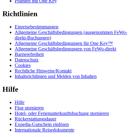
Prämien mit One Key
Richtlinien
Einreisebestimmungen
Allgemeine Geschäftsbedingungen (ausgenommen FeWo-
direkt-Buchungen)
Allgemeine Geschäftsbedingungen für One Key™
Allgemeine Geschäftsbedingungen von FeWo-direkt
Barrierefreiheit
Datenschutz
Cookies
Rechtliche Hinweise/Kontakt
Inhaltsrichtlinien und Melden von Inhalten
Hilfe
Hilfe
Flug stornieren
Hotel- oder Ferienunterkunftsbuchung stornieren
Rückerstattungsdauer
Expedia-Gutschein einlösen
Internationale Reisedokumente