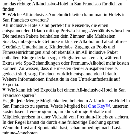
um das richtige All-inclusive-Hotel in San Francisco für dich zu
finden.
Welche All-inclusive-Annehmlichkeiten kann man in Hotels in
San Francisco erwarten?
All-inclusive-Hotels sind perfekt für Reisende, die einen
entspannenden Urlaub mit top Preis-Leistungs-Verhältnis wünschen.
Die meisten Pakete beinhalten dein Zimmer, alle Mahlzeiten,
Snacks, unbegrenzte Getränke inklusive Alkohol und alkoholfreie
Getränke. Unterhaltung, Kinderclubs, Zugang zu Pools und
Fitnesseinrichtungen sind oft ebenfalls im All-inclusive-Paket
enthalten. Einige decken sogar Flughafentransfers ab, während
Extras wie Spa-Behandlungen oder Premium-Alkohol mehr kosten
können. Zu wissen, dass die meisten deiner Ausgaben bereits
gedeckt sind, sorgt für einen wirklich entspannenden Urlaub.
Weitere Informationen findest du in den Unterkunftsdetails auf
Expedia.
Wie kann ich bei Expedia bei einem All-inclusive-Hotel in San
Francisco sparen?
Es gibt jede Menge Möglichkeiten, bei einem All-inclusive-Hotel in
San Francisco zu sparen. Werde Mitglied bei
One Key™
, unserem
kostenlosen Treueprogramm, um dir sofortige Rabatte mit
Mitgliederpreisen in einer Vielzahl von Premium-Hotels zu sichern.
In der Regel kannst du durch eine frühzeitige Buchung sparen.
Wenn du Lust auf Spontanität hast, schau unbedingt nach Last-
minute-Angeboten.